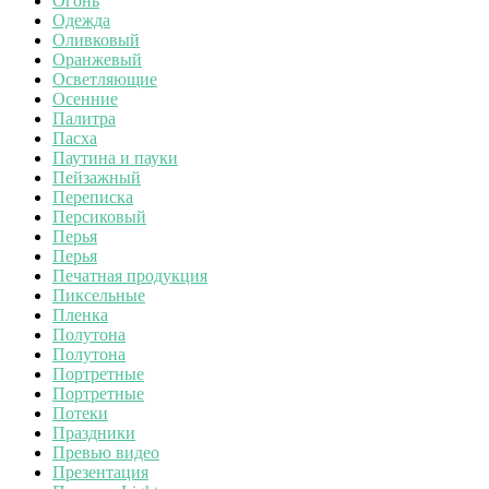
Огонь
Одежда
Оливковый
Оранжевый
Осветляющие
Осенние
Палитра
Пасха
Паутина и пауки
Пейзажный
Переписка
Персиковый
Перья
Перья
Печатная продукция
Пиксельные
Пленка
Полутона
Полутона
Портретные
Портретные
Потеки
Праздники
Превью видео
Презентация