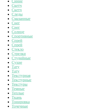
Синие
Скетч
Скетч
Следы
Смазанные
Снег
Снег
Солнце
Спортивные
Спрей
Спрей
Стекло
Стрелки
Студийные
Сухие
Тату
Тату
Текстурная
Текстурные
Текстуры
Темные
Теплые
Ткань
Тонировка
Точечные