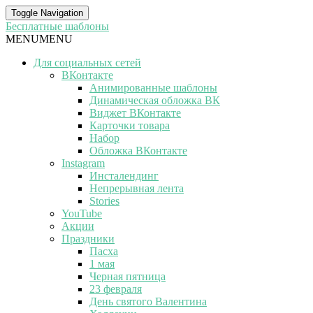
Toggle Navigation
Бесплатные шаблоны
MENU
MENU
Для социальных сетей
ВКонтакте
Анимированные шаблоны
Динамическая обложка ВК
Виджет ВКонтакте
Карточки товара
Набор
Обложка ВКонтакте
Instagram
Инсталендинг
Непрерывная лента
Stories
YouTube
Акции
Праздники
Пасха
1 мая
Черная пятница
23 февраля
День святого Валентина