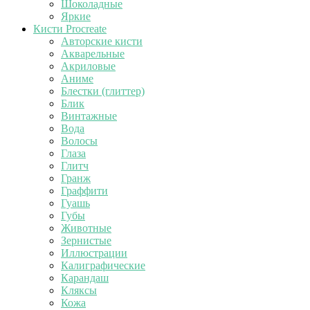
Шоколадные
Яркие
Кисти Procreate
Авторские кисти
Акварельные
Акриловые
Аниме
Блестки (глиттер)
Блик
Винтажные
Вода
Волосы
Глаза
Глитч
Гранж
Граффити
Гуашь
Губы
Животные
Зернистые
Иллюстрации
Калиграфические
Карандаш
Кляксы
Кожа