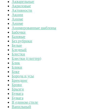
Акварельные
Акриловые
Активности
Акции
Аниме
Аниме
Анимированные шаблоны
Бабочки
Базовые
Без рубрики
Белые
Бледный
Блестки
Блестки (глиттер)
Блик
Блики
Боке
Борода и усы
Брендинг
Брови
Брызги
Бумага
Бумага
В едином стиле
Ванильный