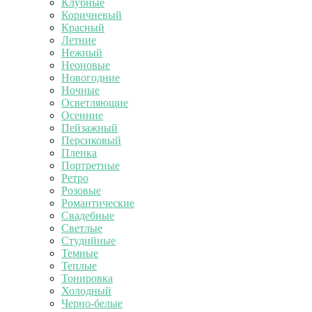
Клубные
Коричневый
Красный
Летние
Нежный
Неоновые
Новогодние
Ночные
Осветляющие
Осенние
Пейзажный
Персиковый
Пленка
Портретные
Ретро
Розовые
Романтические
Свадебные
Светлые
Студийные
Темные
Теплые
Тонировка
Холодный
Черно-белые