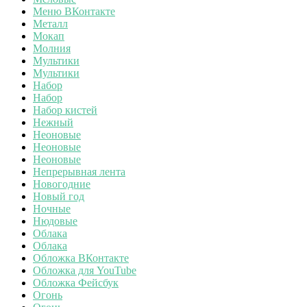
Меню ВКонтакте
Металл
Мокап
Молния
Мультики
Мультики
Набор
Набор
Набор кистей
Нежный
Неоновые
Неоновые
Неоновые
Непрерывная лента
Новогодние
Новый год
Ночные
Нюдовые
Облака
Облака
Обложка ВКонтакте
Обложка для YouTube
Обложка Фейсбук
Огонь