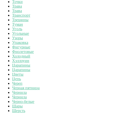
Точки
Трава
Трава
Транспорт
Трещины
Туман
Уголь
Угольные
Узоры
Упаковка
Фигурные
Фиолетовые
Холодный
Хэллоуин
Царапины
Царапины
Цветы
Цепь
Череп
Черная пятница
Чернила
Чернила
Черно-белые
Шары
Шерсть