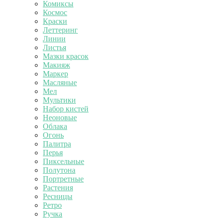
Комиксы
Космос
Краски
Леттеринг
Линии
Листья
Мазки красок
Макияж
Маркер
Масляные
Мел
Мультики
Набор кистей
Неоновые
Облака
Огонь
Палитра
Перья
Пиксельные
Полутона
Портретные
Растения
Ресницы
Ретро
Ручка