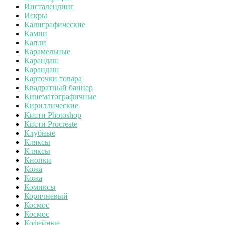
Инсталендинг
Искры
Калиграфические
Камни
Капли
Карамельные
Карандаш
Карандаш
Карточки товара
Квадратный баннер
Кинематографичные
Кириллические
Кисти Photoshop
Кисти Procreate
Клубные
Кляксы
Кляксы
Кнопки
Кожа
Кожа
Комиксы
Коричневый
Космос
Космос
Кофейные