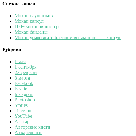
Свежие записи
Мокап наушников
Мокап капсул
100+ мокапов постера
Мокап банданы
Мокап упаковки таблеток и витаминов — 17 штук
Рубрики
1 мая
1 сентября
23 февраля
8 марта
Facebook
Fashion
Instagram
Photoshop
Stories
Telegram
YouTube
Аватар
Авторские кисти
Акварельные