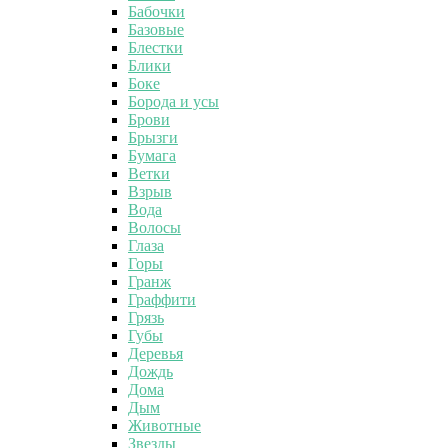
Бабочки
Базовые
Блестки
Блики
Боке
Борода и усы
Брови
Брызги
Бумага
Ветки
Взрыв
Вода
Волосы
Глаза
Горы
Гранж
Граффити
Грязь
Губы
Деревья
Дождь
Дома
Дым
Животные
Звезды