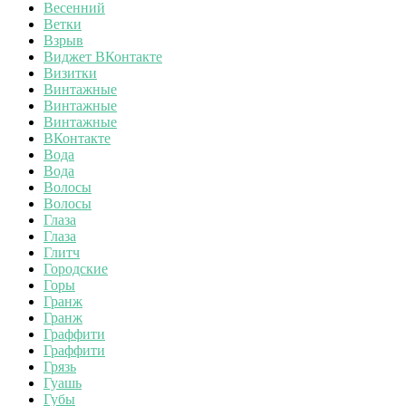
Весенний
Ветки
Взрыв
Виджет ВКонтакте
Визитки
Винтажные
Винтажные
Винтажные
ВКонтакте
Вода
Вода
Волосы
Волосы
Глаза
Глаза
Глитч
Городские
Горы
Гранж
Гранж
Граффити
Граффити
Грязь
Гуашь
Губы