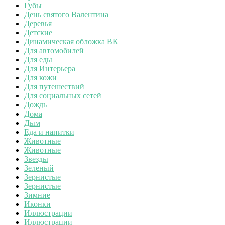
Губы
День святого Валентина
Деревья
Детские
Динамическая обложка ВК
Для автомобилей
Для еды
Для Интерьера
Для кожи
Для путешествий
Для социальных сетей
Дождь
Дома
Дым
Еда и напитки
Животные
Животные
Звезды
Зеленый
Зернистые
Зернистые
Зимние
Иконки
Иллюстрации
Иллюстрации