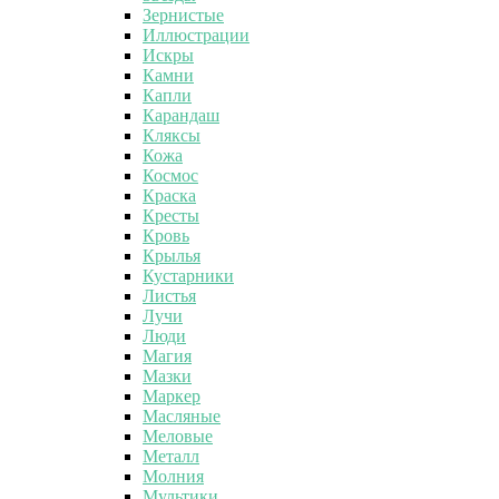
Зернистые
Иллюстрации
Искры
Камни
Капли
Карандаш
Кляксы
Кожа
Космос
Краска
Кресты
Кровь
Крылья
Кустарники
Листья
Лучи
Люди
Магия
Мазки
Маркер
Масляные
Меловые
Металл
Молния
Мультики