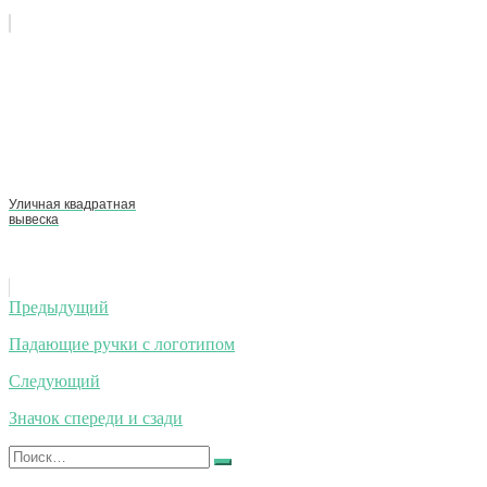
Уличная квадратная
вывеска
Навигация
Предыдущий
по
Падающие ручки с логотипом
записям
Следующий
Значок спереди и сзади
Искать:
Найти