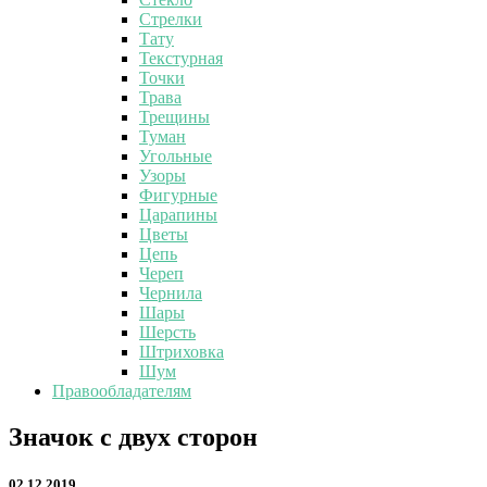
Стрелки
Тату
Текстурная
Точки
Трава
Трещины
Туман
Угольные
Узоры
Фигурные
Царапины
Цветы
Цепь
Череп
Чернила
Шары
Шерсть
Штриховка
Шум
Правообладателям
Значок
Значок с двух сторон
с
двух
02.12.2019