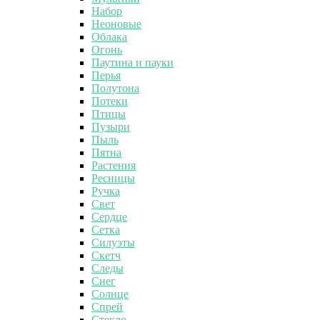
Набор
Неоновые
Облака
Огонь
Паутина и пауки
Перья
Полутона
Потеки
Птицы
Пузыри
Пыль
Пятна
Растения
Ресницы
Ручка
Свет
Сердце
Сетка
Силуэты
Скетч
Следы
Снег
Солнце
Спрей
Стекло