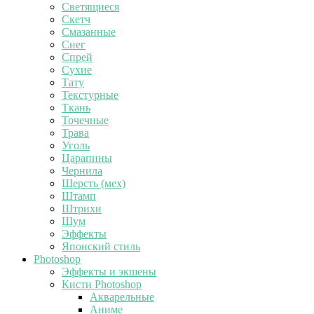
Светящиеся
Скетч
Смазанные
Снег
Спрей
Сухие
Тату
Текстурные
Ткань
Точечные
Трава
Уголь
Царапины
Чернила
Шерсть (мех)
Штамп
Штрихи
Шум
Эффекты
Японский стиль
Photoshop
Эффекты и экшены
Кисти Photoshop
Акварельные
Аниме