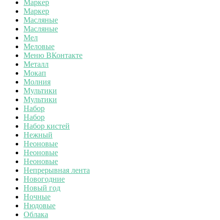
Маркер
Маркер
Масляные
Масляные
Мел
Меловые
Меню ВКонтакте
Металл
Мокап
Молния
Мультики
Мультики
Набор
Набор
Набор кистей
Нежный
Неоновые
Неоновые
Неоновые
Непрерывная лента
Новогодние
Новый год
Ночные
Нюдовые
Облака