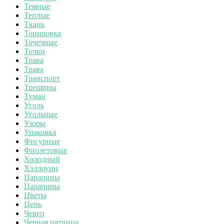
Темные
Теплые
Ткань
Тонировка
Точечные
Точки
Трава
Трава
Транспорт
Трещины
Туман
Уголь
Угольные
Узоры
Упаковка
Фигурные
Фиолетовые
Холодный
Хэллоуин
Царапины
Царапины
Цветы
Цепь
Череп
Черная пятница