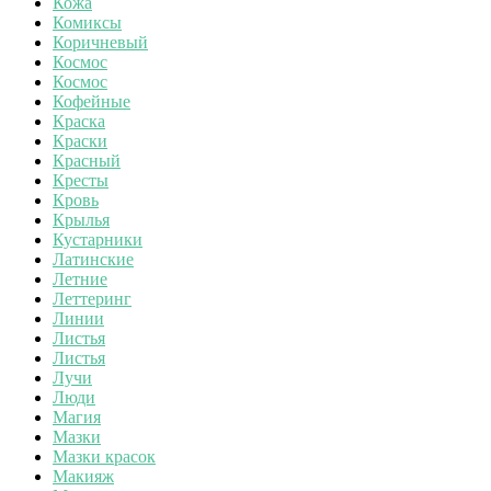
Кожа
Комиксы
Коричневый
Космос
Космос
Кофейные
Краска
Краски
Красный
Кресты
Кровь
Крылья
Кустарники
Латинские
Летние
Леттеринг
Линии
Листья
Листья
Лучи
Люди
Магия
Мазки
Мазки красок
Макияж