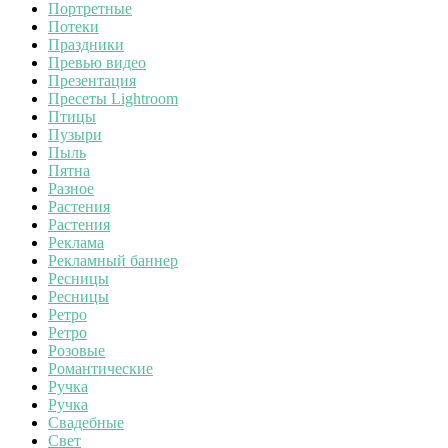
Портретные
Потеки
Праздники
Превью видео
Презентация
Пресеты Lightroom
Птицы
Пузыри
Пыль
Пятна
Разное
Растения
Растения
Реклама
Рекламный баннер
Ресницы
Ресницы
Ретро
Ретро
Розовые
Романтические
Ручка
Ручка
Свадебные
Свет