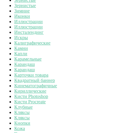
Зернистые
Зернистые
Зимние
Иконки
Иллюстрации
Иллюстрации
Инсталендинг
Искры
Калиграфические
Камни
Капли
Карамельные
Карандаш
Карандаш
Карточки товара
Квадратный баннер
Кинематографичные
Кириллические
Кисти Photoshop
Кисти Procreate
Клубные
Кляксы
Кляксы
Кнопки
Кожа