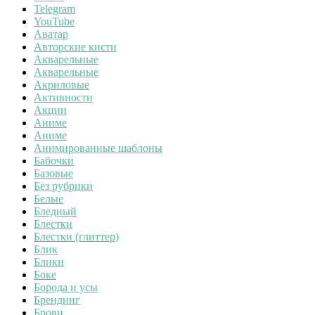
Telegram
YouTube
Аватар
Авторские кисти
Акварельные
Акварельные
Акриловые
Активности
Акции
Аниме
Аниме
Анимированные шаблоны
Бабочки
Базовые
Без рубрики
Белые
Бледный
Блестки
Блестки (глиттер)
Блик
Блики
Боке
Борода и усы
Брендинг
Брови