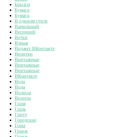
Брызги
Бумага
Бумага
В едином стиле
Ванильный
Весенний
Ветки
Взрыв
Виджет ВКонтакте
Визитки
Винтажные
Винтажные
Винтажные
ВКонтакте
Вода
Вода
Волосы
Волосы
Глаза
Глаза
Глитч
Городские
Горы
Гранж
Гранж