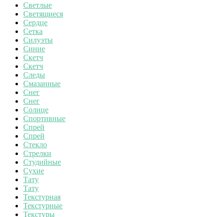
Светлые
Светящиеся
Сердце
Сетка
Силуэты
Синие
Скетч
Скетч
Следы
Смазанные
Снег
Снег
Солнце
Спортивные
Спрей
Спрей
Стекло
Стрелки
Студийные
Сухие
Тату
Тату
Текстурная
Текстурные
Текстуры