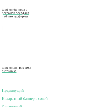
Шаблон баннера с
рекламой поездки в
паблике турфирмы
Шаблон для рекламы
питомника
Навигация
Предыдущий
по
Квадратный баннер с совой
записям
Следующий