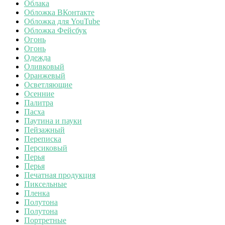
Облака
Обложка ВКонтакте
Обложка для YouTube
Обложка Фейсбук
Огонь
Огонь
Одежда
Оливковый
Оранжевый
Осветляющие
Осенние
Палитра
Пасха
Паутина и пауки
Пейзажный
Переписка
Персиковый
Перья
Перья
Печатная продукция
Пиксельные
Пленка
Полутона
Полутона
Портретные