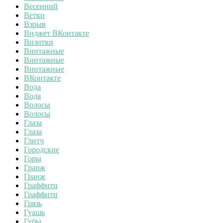
Весенний
Ветки
Взрыв
Виджет ВКонтакте
Визитки
Винтажные
Винтажные
Винтажные
ВКонтакте
Вода
Вода
Волосы
Волосы
Глаза
Глаза
Глитч
Городские
Горы
Гранж
Гранж
Граффити
Граффити
Грязь
Гуашь
Губы