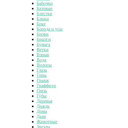
Бабочки
Базовые
Блестки
Блики
Боке
Борода и усы
Брови
Брызги
Бумага
Ветки
Взрыв
Вода
Волосы
Глаза
Горы
Гранж
Граффити
Грязь
Губы
Деревья
Дождь
Дома
Дым
Животные
Звезды