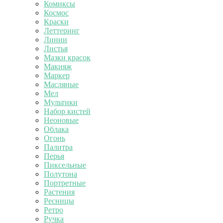
Комиксы
Космос
Краски
Леттеринг
Линии
Листья
Мазки красок
Макияж
Маркер
Масляные
Мел
Мультики
Набор кистей
Неоновые
Облака
Огонь
Палитра
Перья
Пиксельные
Полутона
Портретные
Растения
Ресницы
Ретро
Ручка