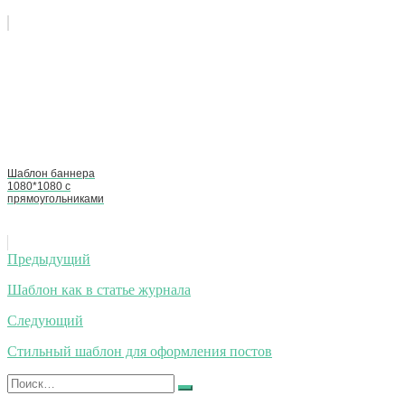
Шаблон баннера
1080*1080 с
прямоугольниками
Навигация
Предыдущий
по
Шаблон как в статье журнала
записям
Следующий
Стильный шаблон для оформления постов
Искать:
Найти