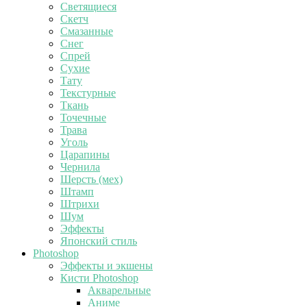
Светящиеся
Скетч
Смазанные
Снег
Спрей
Сухие
Тату
Текстурные
Ткань
Точечные
Трава
Уголь
Царапины
Чернила
Шерсть (мех)
Штамп
Штрихи
Шум
Эффекты
Японский стиль
Photoshop
Эффекты и экшены
Кисти Photoshop
Акварельные
Аниме