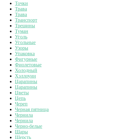
Точки
Трава
Трава
Транспорт
Трещины
Туман
Уголь
Угольные
Узоры
Упаковка
Фигурные
Фиолетовые
Холодный
Хэллоуин
Царапины
Царапины
Цветы
Цепь
Череп
Черная пятница
Чернила
Чернила
Черно-белые
Шары
Шерсть