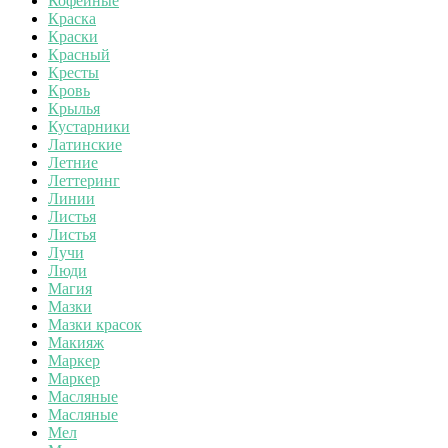
Кофейные
Краска
Краски
Красный
Кресты
Кровь
Крылья
Кустарники
Латинские
Летние
Леттеринг
Линии
Листья
Листья
Лучи
Люди
Магия
Мазки
Мазки красок
Макияж
Маркер
Маркер
Масляные
Масляные
Мел