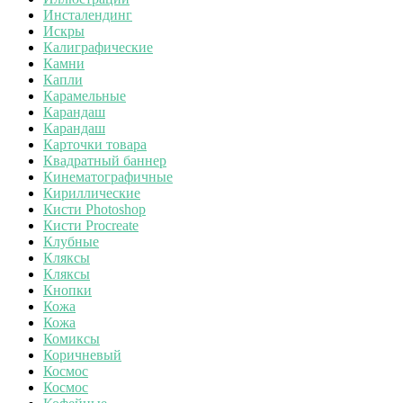
Инсталендинг
Искры
Калиграфические
Камни
Капли
Карамельные
Карандаш
Карандаш
Карточки товара
Квадратный баннер
Кинематографичные
Кириллические
Кисти Photoshop
Кисти Procreate
Клубные
Кляксы
Кляксы
Кнопки
Кожа
Кожа
Комиксы
Коричневый
Космос
Космос