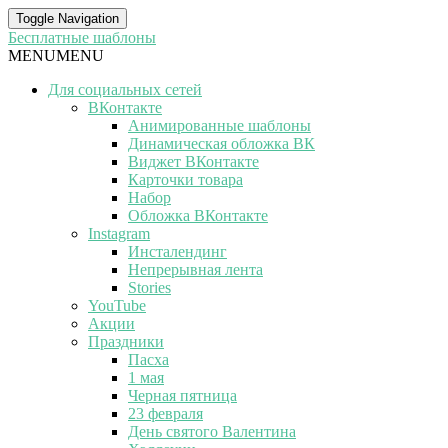
Toggle Navigation
Бесплатные шаблоны
MENU
MENU
Для социальных сетей
ВКонтакте
Анимированные шаблоны
Динамическая обложка ВК
Виджет ВКонтакте
Карточки товара
Набор
Обложка ВКонтакте
Instagram
Инсталендинг
Непрерывная лента
Stories
YouTube
Акции
Праздники
Пасха
1 мая
Черная пятница
23 февраля
День святого Валентина