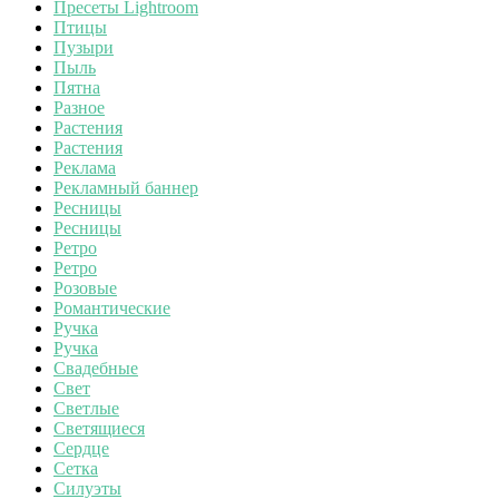
Пресеты Lightroom
Птицы
Пузыри
Пыль
Пятна
Разное
Растения
Растения
Реклама
Рекламный баннер
Ресницы
Ресницы
Ретро
Ретро
Розовые
Романтические
Ручка
Ручка
Свадебные
Свет
Светлые
Светящиеся
Сердце
Сетка
Силуэты