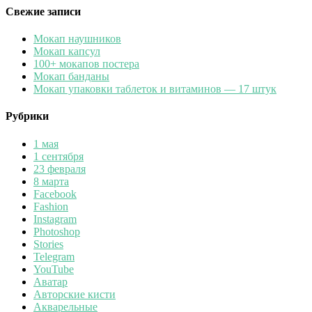
Свежие записи
Мокап наушников
Мокап капсул
100+ мокапов постера
Мокап банданы
Мокап упаковки таблеток и витаминов — 17 штук
Рубрики
1 мая
1 сентября
23 февраля
8 марта
Facebook
Fashion
Instagram
Photoshop
Stories
Telegram
YouTube
Аватар
Авторские кисти
Акварельные