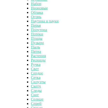
Набор
Неоновые
Облака
Огонь
Паутина и пауки
Перья
Полутона
Потеки
Птицы
Пузыри
Пыль
Пятна
Растения
Ресницы
Ручка
Свет
Сердце
Сетка
Силуэты
Скетч
Следы
Снег
Солнце
Спрей
Стекло