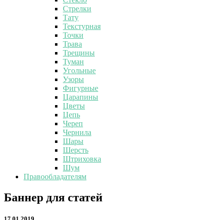
Стрелки
Тату
Текстурная
Точки
Трава
Трещины
Туман
Угольные
Узоры
Фигурные
Царапины
Цветы
Цепь
Череп
Чернила
Шары
Шерсть
Штриховка
Шум
Правообладателям
Баннер
Баннер для статей
для
статей
17.01.2019