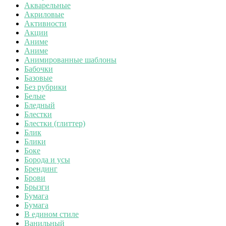
Акварельные
Акриловые
Активности
Акции
Аниме
Аниме
Анимированные шаблоны
Бабочки
Базовые
Без рубрики
Белые
Бледный
Блестки
Блестки (глиттер)
Блик
Блики
Боке
Борода и усы
Брендинг
Брови
Брызги
Бумага
Бумага
В едином стиле
Ванильный