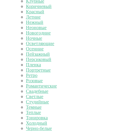
Клубные
Коричневый
Красный
Летние
Нежный
Неоновые
Новогодние
Ночные
Осветляющие
Осенние
Пейзажный
Персиковый
Пленка
Портретные
Ретро
Розовые
Романтические
Свадебные
Светлые
Студийные
Темные
Теплые
Тонировка
Холодный
Черно-белые