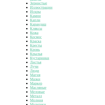
Зернистые
Иллюстрации
Искры
Камни
Капли
Карандаш
Кляксы
Кожа
Космос
Краска
Кресты
Кровь
Крылья
Кустарники
Листья
Лучи
Люди
Магия
Мазки
Маркер
Масляные
Меловые
Металл
Молния
Мультики