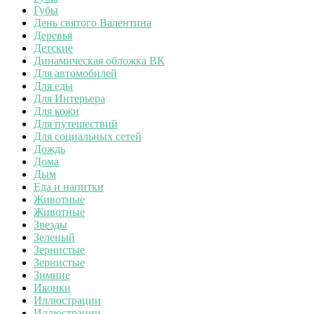
Губы
День святого Валентина
Деревья
Детские
Динамическая обложка ВК
Для автомобилей
Для еды
Для Интерьера
Для кожи
Для путешествий
Для социальных сетей
Дождь
Дома
Дым
Еда и напитки
Животные
Животные
Звезды
Зеленый
Зернистые
Зернистые
Зимние
Иконки
Иллюстрации
Иллюстрации