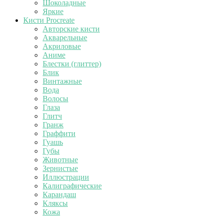
Шоколадные
Яркие
Кисти Procreate
Авторские кисти
Акварельные
Акриловые
Аниме
Блестки (глиттер)
Блик
Винтажные
Вода
Волосы
Глаза
Глитч
Гранж
Граффити
Гуашь
Губы
Животные
Зернистые
Иллюстрации
Калиграфические
Карандаш
Кляксы
Кожа