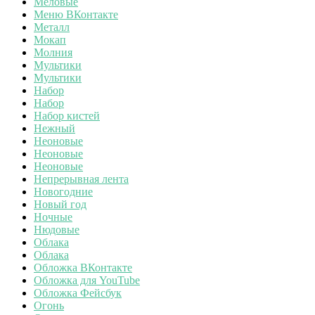
Меловые
Меню ВКонтакте
Металл
Мокап
Молния
Мультики
Мультики
Набор
Набор
Набор кистей
Нежный
Неоновые
Неоновые
Неоновые
Непрерывная лента
Новогодние
Новый год
Ночные
Нюдовые
Облака
Облака
Обложка ВКонтакте
Обложка для YouTube
Обложка Фейсбук
Огонь