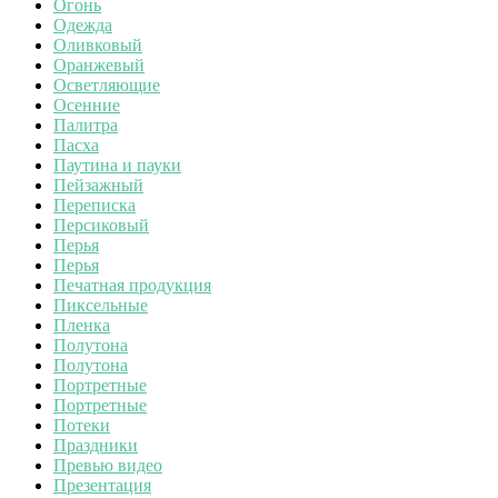
Огонь
Одежда
Оливковый
Оранжевый
Осветляющие
Осенние
Палитра
Пасха
Паутина и пауки
Пейзажный
Переписка
Персиковый
Перья
Перья
Печатная продукция
Пиксельные
Пленка
Полутона
Полутона
Портретные
Портретные
Потеки
Праздники
Превью видео
Презентация