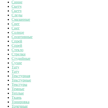
Синие
Скетч
Скетч
Следы
Смазанные
Снег
Снег
Солнце
Спортивные
Спрей
Спрей
Стекло
Стрелки
Студийные
Сухие
Тату
Тату
Текстурная
Текстурные
Текстуры
Темные
Теплые
Ткань
Тонировка
Точечные