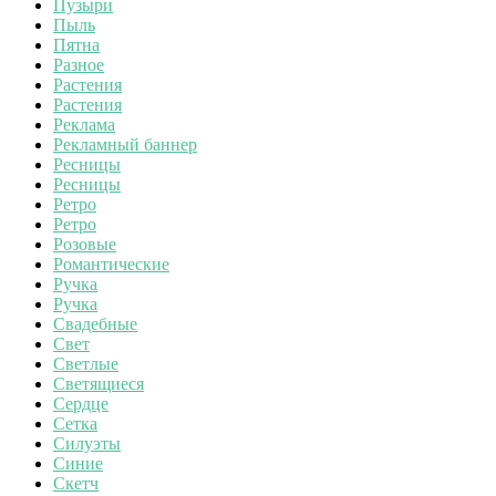
Пузыри
Пыль
Пятна
Разное
Растения
Растения
Реклама
Рекламный баннер
Ресницы
Ресницы
Ретро
Ретро
Розовые
Романтические
Ручка
Ручка
Свадебные
Свет
Светлые
Светящиеся
Сердце
Сетка
Силуэты
Синие
Скетч