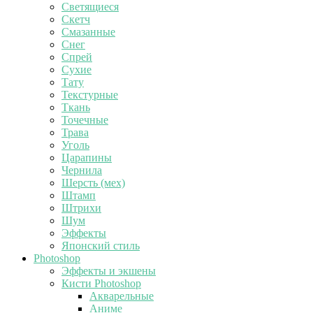
Светящиеся
Скетч
Смазанные
Снег
Спрей
Сухие
Тату
Текстурные
Ткань
Точечные
Трава
Уголь
Царапины
Чернила
Шерсть (мех)
Штамп
Штрихи
Шум
Эффекты
Японский стиль
Photoshop
Эффекты и экшены
Кисти Photoshop
Акварельные
Аниме