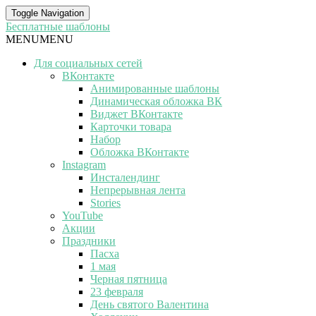
Toggle Navigation
Бесплатные шаблоны
MENU
MENU
Для социальных сетей
ВКонтакте
Анимированные шаблоны
Динамическая обложка ВК
Виджет ВКонтакте
Карточки товара
Набор
Обложка ВКонтакте
Instagram
Инсталендинг
Непрерывная лента
Stories
YouTube
Акции
Праздники
Пасха
1 мая
Черная пятница
23 февраля
День святого Валентина