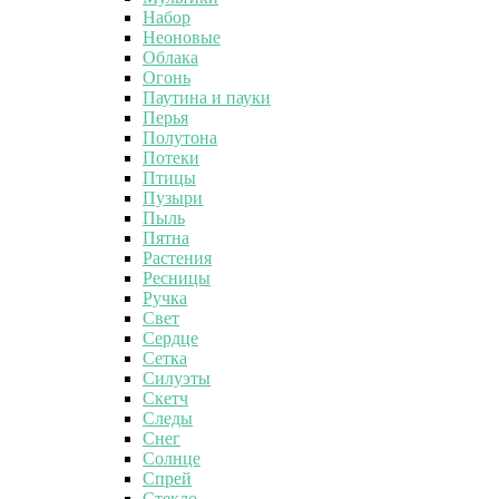
Набор
Неоновые
Облака
Огонь
Паутина и пауки
Перья
Полутона
Потеки
Птицы
Пузыри
Пыль
Пятна
Растения
Ресницы
Ручка
Свет
Сердце
Сетка
Силуэты
Скетч
Следы
Снег
Солнце
Спрей
Стекло