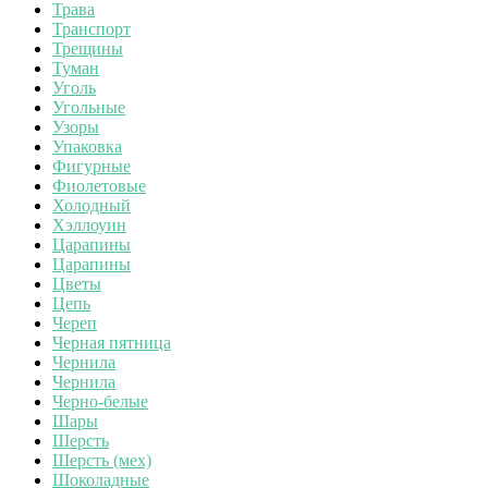
Трава
Транспорт
Трещины
Туман
Уголь
Угольные
Узоры
Упаковка
Фигурные
Фиолетовые
Холодный
Хэллоуин
Царапины
Царапины
Цветы
Цепь
Череп
Черная пятница
Чернила
Чернила
Черно-белые
Шары
Шерсть
Шерсть (мех)
Шоколадные