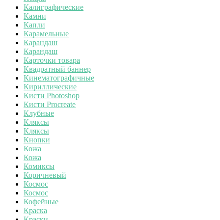
Калиграфические
Камни
Капли
Карамельные
Карандаш
Карандаш
Карточки товара
Квадратный баннер
Кинематографичные
Кириллические
Кисти Photoshop
Кисти Procreate
Клубные
Кляксы
Кляксы
Кнопки
Кожа
Кожа
Комиксы
Коричневый
Космос
Космос
Кофейные
Краска
Краски