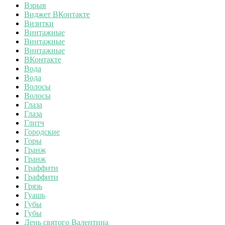
Взрыв
Виджет ВКонтакте
Визитки
Винтажные
Винтажные
Винтажные
ВКонтакте
Вода
Вода
Волосы
Волосы
Глаза
Глаза
Глитч
Городские
Горы
Гранж
Гранж
Граффити
Граффити
Грязь
Гуашь
Губы
Губы
День святого Валентина