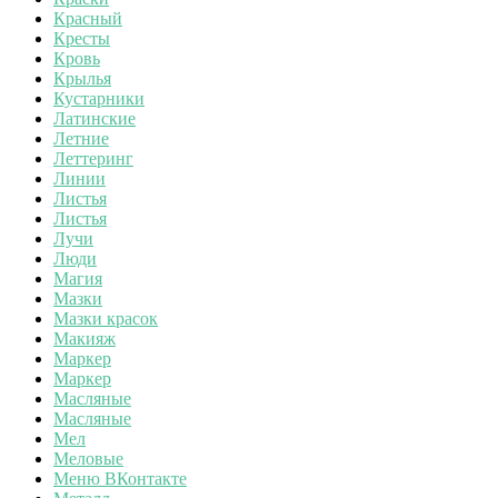
Красный
Кресты
Кровь
Крылья
Кустарники
Латинские
Летние
Леттеринг
Линии
Листья
Листья
Лучи
Люди
Магия
Мазки
Мазки красок
Макияж
Маркер
Маркер
Масляные
Масляные
Мел
Меловые
Меню ВКонтакте