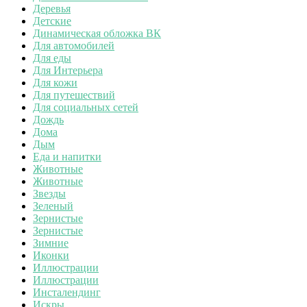
Деревья
Детские
Динамическая обложка ВК
Для автомобилей
Для еды
Для Интерьера
Для кожи
Для путешествий
Для социальных сетей
Дождь
Дома
Дым
Еда и напитки
Животные
Животные
Звезды
Зеленый
Зернистые
Зернистые
Зимние
Иконки
Иллюстрации
Иллюстрации
Инсталендинг
Искры