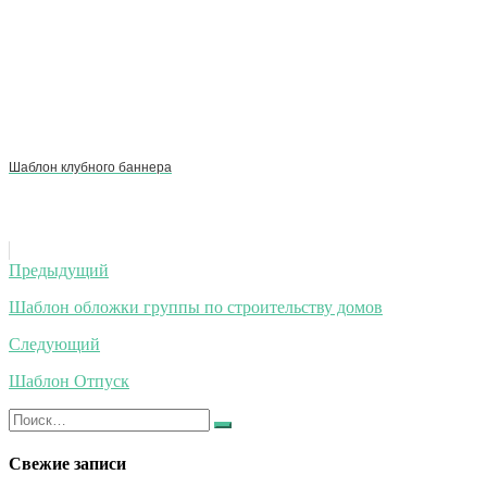
Шаблон клубного баннера
Навигация
Предыдущий
по
Шаблон обложки группы по строительству домов
записям
Следующий
Шаблон Отпуск
Искать:
Найти
Свежие записи