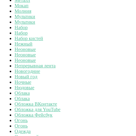
Металл
Мокап
Молния
Мультики
Мультики
Набор
Набор
Набор кистей
Нежный
Неоновые
Неоновые
Неоновые
Непрерывная лента
Новогодние
Новый год
Ночные
Нюдовые
Облака
Облака
Обложка ВКонтакте
Обложка для YouTube
Обложка Фейсбук
Огонь
Огонь
Одежда