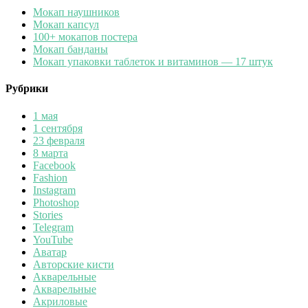
Мокап наушников
Мокап капсул
100+ мокапов постера
Мокап банданы
Мокап упаковки таблеток и витаминов — 17 штук
Рубрики
1 мая
1 сентября
23 февраля
8 марта
Facebook
Fashion
Instagram
Photoshop
Stories
Telegram
YouTube
Аватар
Авторские кисти
Акварельные
Акварельные
Акриловые