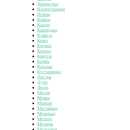
Зернистые
Иллюстрации
Искры
Камни
Капли
Карандаш
Кляксы
Кожа
Космос
Краска
Кресты
Кровь
Крылья
Кустарники
Листья
Лучи
Люди
Магия
Мазки
Маркер
Масляные
Меловые
Металл
Молния
Мультики