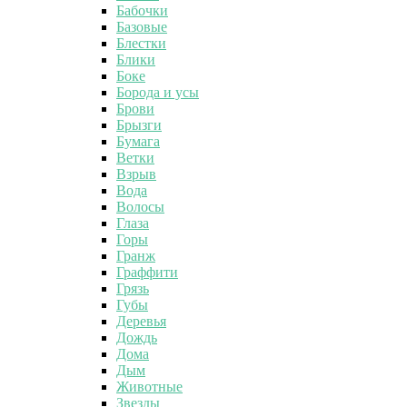
Бабочки
Базовые
Блестки
Блики
Боке
Борода и усы
Брови
Брызги
Бумага
Ветки
Взрыв
Вода
Волосы
Глаза
Горы
Гранж
Граффити
Грязь
Губы
Деревья
Дождь
Дома
Дым
Животные
Звезды