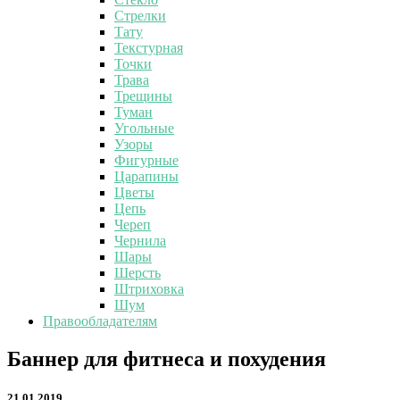
Стрелки
Тату
Текстурная
Точки
Трава
Трещины
Туман
Угольные
Узоры
Фигурные
Царапины
Цветы
Цепь
Череп
Чернила
Шары
Шерсть
Штриховка
Шум
Правообладателям
Баннер
Баннер для фитнеса и похудения
для
фитнеса
21.01.2019