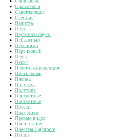
Оливковый
Оранжевый
Осветляющие
Осенние
Палитра
Пасха
Паутина и пауки
Пейзажный
Переписка
Персиковый
Перья
Перья
Печатная продукция
Пиксельные
Пленка
Полутона
Полутона
Портретные
Портретные
Потеки
Праздники
Превью видео
Презентация
Пресеты Lightroom
Птицы