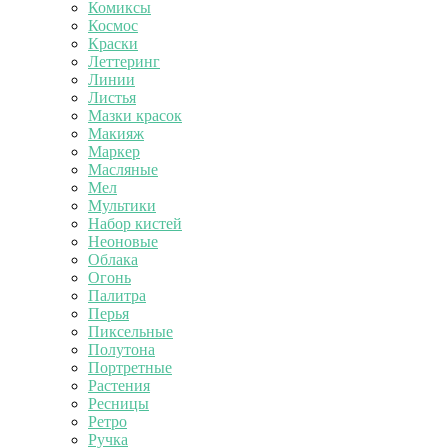
Комиксы
Космос
Краски
Леттеринг
Линии
Листья
Мазки красок
Макияж
Маркер
Масляные
Мел
Мультики
Набор кистей
Неоновые
Облака
Огонь
Палитра
Перья
Пиксельные
Полутона
Портретные
Растения
Ресницы
Ретро
Ручка