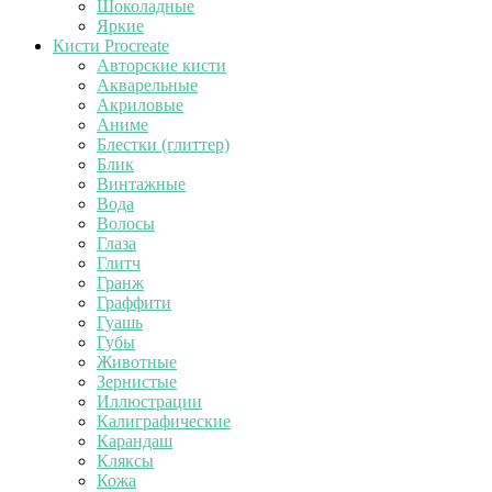
Шоколадные
Яркие
Кисти Procreate
Авторские кисти
Акварельные
Акриловые
Аниме
Блестки (глиттер)
Блик
Винтажные
Вода
Волосы
Глаза
Глитч
Гранж
Граффити
Гуашь
Губы
Животные
Зернистые
Иллюстрации
Калиграфические
Карандаш
Кляксы
Кожа