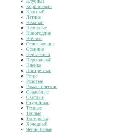
Клубные
Коричневый
Красный
Летние
Нежный
Неоновые
Новогодние
Ночные
Осветляющие
Осенние
Пейзажный
Персиковый
Пленка
Портретные
Ретро
Розовые
Романтические
Свадебные
Светлые
Студийные
Темные
Теплые
Тонировка
Холодный
Черно-белые