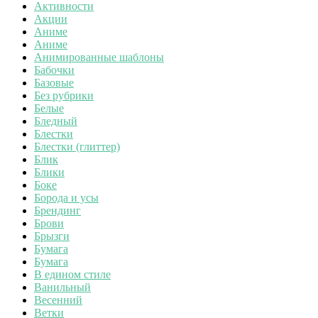
Активности
Акции
Аниме
Аниме
Анимированные шаблоны
Бабочки
Базовые
Без рубрики
Белые
Бледный
Блестки
Блестки (глиттер)
Блик
Блики
Боке
Борода и усы
Брендинг
Брови
Брызги
Бумага
Бумага
В едином стиле
Ванильный
Весенний
Ветки