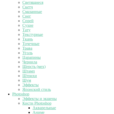
Светящиеся
Скетч
Смазанные
Снег
Спрей
Сухие
Тату
Текстурные
Ткань
Точечные
Трава
Уголь
Царапины
Чернила
Шерсть (мех)
Штамп
Штрихи
Шум
Эффекты
Японский стиль
Photoshop
Эффекты и экшены
Кисти Photoshop
Акварельные
Аниме