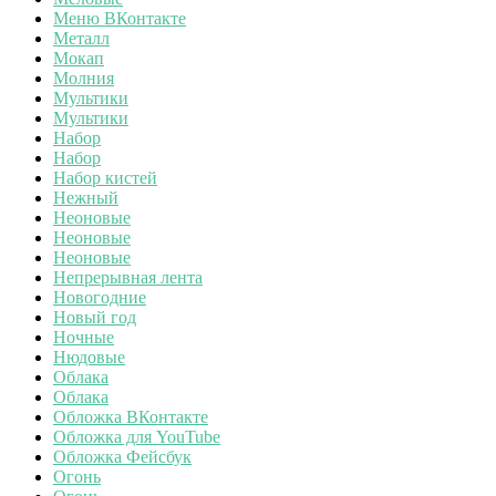
Меню ВКонтакте
Металл
Мокап
Молния
Мультики
Мультики
Набор
Набор
Набор кистей
Нежный
Неоновые
Неоновые
Неоновые
Непрерывная лента
Новогодние
Новый год
Ночные
Нюдовые
Облака
Облака
Обложка ВКонтакте
Обложка для YouTube
Обложка Фейсбук
Огонь