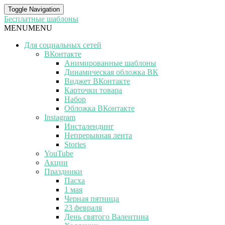
Toggle Navigation
Бесплатные шаблоны
MENU
MENU
Для социальных сетей
ВКонтакте
Анимированные шаблоны
Динамическая обложка ВК
Виджет ВКонтакте
Карточки товара
Набор
Обложка ВКонтакте
Instagram
Инсталендинг
Непрерывная лента
Stories
YouTube
Акции
Праздники
Пасха
1 мая
Черная пятница
23 февраля
День святого Валентина