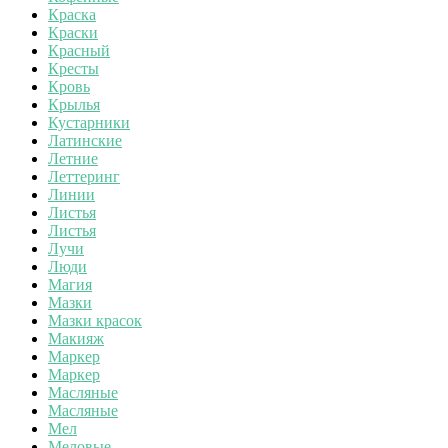
Краска
Краски
Красный
Кресты
Кровь
Крылья
Кустарники
Латинские
Летние
Леттеринг
Линии
Листья
Листья
Лучи
Люди
Магия
Мазки
Мазки красок
Макияж
Маркер
Маркер
Масляные
Масляные
Мел
Меловые