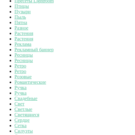
Пресеты Lightroom
Птицы
Пузыри
Пыль
Пятна
Разное
Растения
Растения
Реклама
Рекламный баннер
Ресницы
Ресницы
Ретро
Ретро
Розовые
Романтические
Ручка
Ручка
Свадебные
Свет
Светлые
Светящиеся
Сердце
Сетка
Силуэты