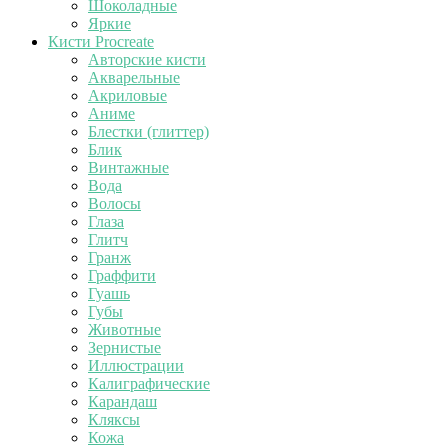
Шоколадные
Яркие
Кисти Procreate
Авторские кисти
Акварельные
Акриловые
Аниме
Блестки (глиттер)
Блик
Винтажные
Вода
Волосы
Глаза
Глитч
Гранж
Граффити
Гуашь
Губы
Животные
Зернистые
Иллюстрации
Калиграфические
Карандаш
Кляксы
Кожа