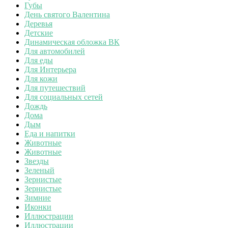
Губы
День святого Валентина
Деревья
Детские
Динамическая обложка ВК
Для автомобилей
Для еды
Для Интерьера
Для кожи
Для путешествий
Для социальных сетей
Дождь
Дома
Дым
Еда и напитки
Животные
Животные
Звезды
Зеленый
Зернистые
Зернистые
Зимние
Иконки
Иллюстрации
Иллюстрации