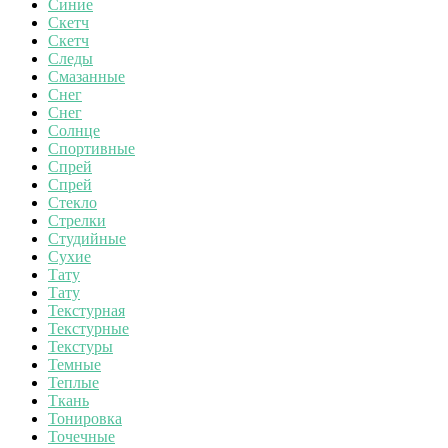
Синие
Скетч
Скетч
Следы
Смазанные
Снег
Снег
Солнце
Спортивные
Спрей
Спрей
Стекло
Стрелки
Студийные
Сухие
Тату
Тату
Текстурная
Текстурные
Текстуры
Темные
Теплые
Ткань
Тонировка
Точечные