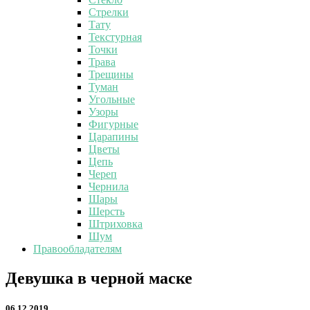
Стрелки
Тату
Текстурная
Точки
Трава
Трещины
Туман
Угольные
Узоры
Фигурные
Царапины
Цветы
Цепь
Череп
Чернила
Шары
Шерсть
Штриховка
Шум
Правообладателям
Девушка
Девушка в черной маске
в
черной
06.12.2019