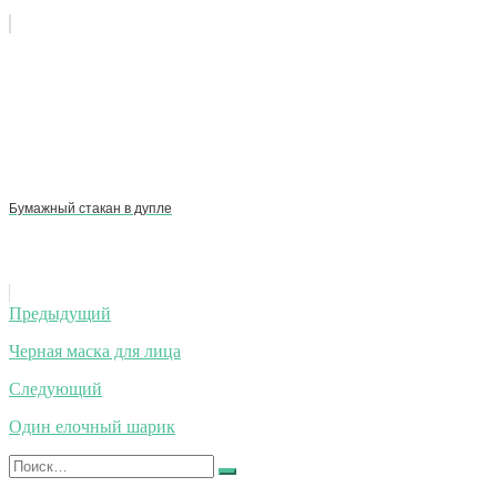
Бумажный стакан в дупле
Навигация
Предыдущий
по
Черная маска для лица
записям
Следующий
Один елочный шарик
Искать:
Найти