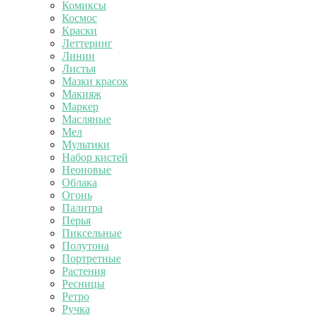
Комиксы
Космос
Краски
Леттеринг
Линии
Листья
Мазки красок
Макияж
Маркер
Масляные
Мел
Мультики
Набор кистей
Неоновые
Облака
Огонь
Палитра
Перья
Пиксельные
Полутона
Портретные
Растения
Ресницы
Ретро
Ручка