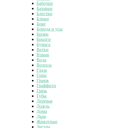
Бабочки
Базовые
Блестки
Блики
Боке
Борода и усы
Брови
Брызги
Бумага
Ветки
Взрыв
Вода
Волосы
Глаза
Горы
Гранж
Граффити
Грязь
Губы
Деревья
Дождь
Дома
Дым
Животные
Звезды