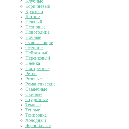
Клубные
Коричневый
Красный
Летние
Нежный
Неоновые
Новогодние
Ночные
Осветляющие
Осенние
Пейзажный
Персиковый
Пленка
Портретные
Ретро
Розовые
Романтические
Свадебные
Светлые
Студийные
Темные
Теплые
Тонировка
Холодный
Черно-белые