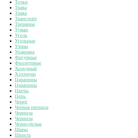
Точки
Трава
Трава
Транспорт
Трещины
Туман
Уголь
Угольные
Узоры
Упаковка
Фигурные
Фиолетовые
Холодный
Хэллоуин
Царапины
Царапины
Цветы
Цепь
Череп
Черная пятница
Чернила
Чернила
Черно-белые
Шары
Шерсть