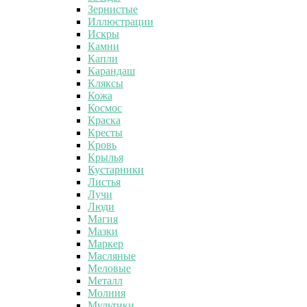
Зернистые
Иллюстрации
Искры
Камни
Капли
Карандаш
Кляксы
Кожа
Космос
Краска
Кресты
Кровь
Крылья
Кустарники
Листья
Лучи
Люди
Магия
Мазки
Маркер
Масляные
Меловые
Металл
Молния
Мультики