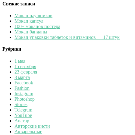
Свежие записи
Мокап наушников
Мокап капсул
100+ мокапов постера
Мокап банданы
Мокап упаковки таблеток и витаминов — 17 штук
Рубрики
1 мая
1 сентября
23 февраля
8 марта
Facebook
Fashion
Instagram
Photoshop
Stories
Telegram
YouTube
Аватар
Авторские кисти
Акварельные