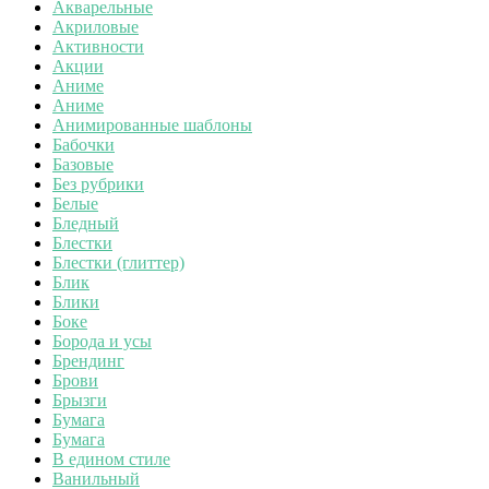
Акварельные
Акриловые
Активности
Акции
Аниме
Аниме
Анимированные шаблоны
Бабочки
Базовые
Без рубрики
Белые
Бледный
Блестки
Блестки (глиттер)
Блик
Блики
Боке
Борода и усы
Брендинг
Брови
Брызги
Бумага
Бумага
В едином стиле
Ванильный