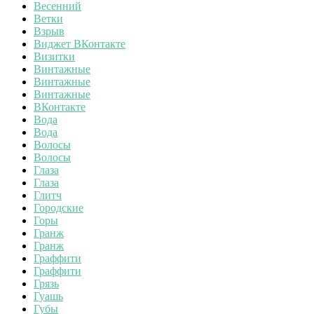
Весенний
Ветки
Взрыв
Виджет ВКонтакте
Визитки
Винтажные
Винтажные
Винтажные
ВКонтакте
Вода
Вода
Волосы
Волосы
Глаза
Глаза
Глитч
Городские
Горы
Гранж
Гранж
Граффити
Граффити
Грязь
Гуашь
Губы