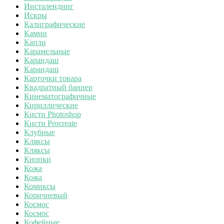
Инсталендинг
Искры
Калиграфические
Камни
Капли
Карамельные
Карандаш
Карандаш
Карточки товара
Квадратный баннер
Кинематографичные
Кириллические
Кисти Photoshop
Кисти Procreate
Клубные
Кляксы
Кляксы
Кнопки
Кожа
Кожа
Комиксы
Коричневый
Космос
Космос
Кофейные