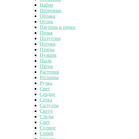
Набор
Неоновые
Облака
Огонь
Паутина и пауки
Перья
Полутона
Потеки
Птицы
Пузыри
Пыль
Пятна
Растения
Ресницы
Ручка
Свет
Сердце
Сетка
Силуэты
Скетч
Следы
Снег
Солнце
Спрей
Стекло