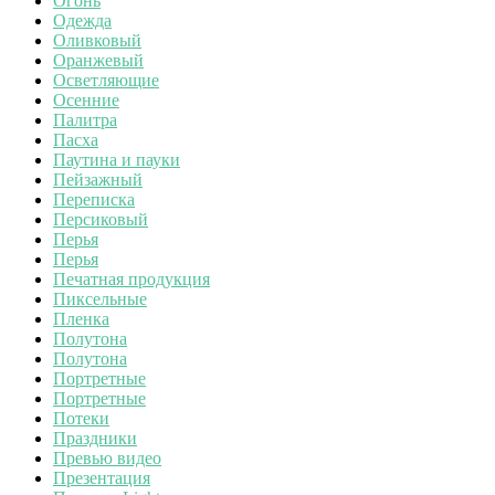
Огонь
Одежда
Оливковый
Оранжевый
Осветляющие
Осенние
Палитра
Пасха
Паутина и пауки
Пейзажный
Переписка
Персиковый
Перья
Перья
Печатная продукция
Пиксельные
Пленка
Полутона
Полутона
Портретные
Портретные
Потеки
Праздники
Превью видео
Презентация