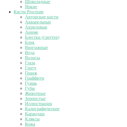
Шоколадные
Яркие
Кисти Procreate
Авторские кисти
Акварельные
Акриловые
Аниме
Блестки (глиттер)
Блик
Винтажные
Вода
Волосы
Глаза
Глитч
Гранж
Граффити
Гуашь
Губы
Животные
Зернистые
Иллюстрации
Калиграфические
Карандаш
Кляксы
Кожа