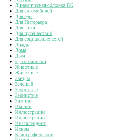
Динамическая обложка ВК
Для автомобилей
Для еды
Для Интерьера
Для кожи
Для путешествий
Для социальных сетей
Дождь
Дома
Дым
Еда и напитки
Животные
Животные
Звезды
Зеленый
Зернистые
Зернистые
Зимние
Иконки
Иллюстрации
Иллюстрации
Инсталендинг
Искры
Калиграфические