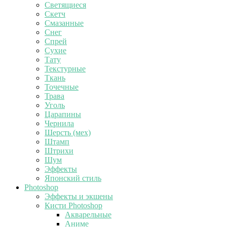
Светящиеся
Скетч
Смазанные
Снег
Спрей
Сухие
Тату
Текстурные
Ткань
Точечные
Трава
Уголь
Царапины
Чернила
Шерсть (мех)
Штамп
Штрихи
Шум
Эффекты
Японский стиль
Photoshop
Эффекты и экшены
Кисти Photoshop
Акварельные
Аниме