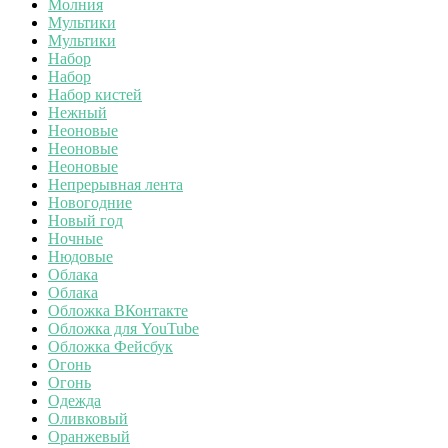
Молния
Мультики
Мультики
Набор
Набор
Набор кистей
Нежный
Неоновые
Неоновые
Неоновые
Непрерывная лента
Новогодние
Новый год
Ночные
Нюдовые
Облака
Облака
Обложка ВКонтакте
Обложка для YouTube
Обложка Фейсбук
Огонь
Огонь
Одежда
Оливковый
Оранжевый