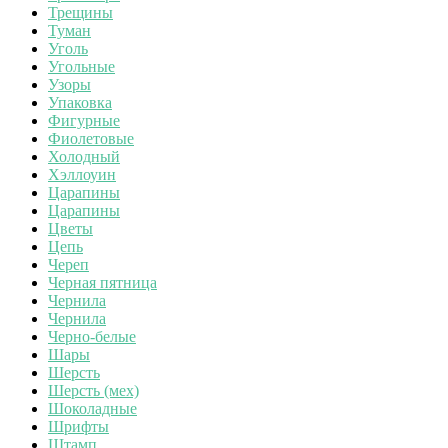
Трещины
Туман
Уголь
Угольные
Узоры
Упаковка
Фигурные
Фиолетовые
Холодный
Хэллоуин
Царапины
Царапины
Цветы
Цепь
Череп
Черная пятница
Чернила
Чернила
Черно-белые
Шары
Шерсть
Шерсть (мех)
Шоколадные
Шрифты
Штамп