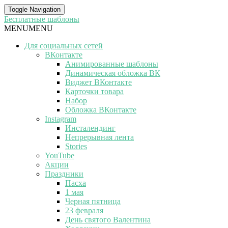
Toggle Navigation
Бесплатные шаблоны
MENU
MENU
Для социальных сетей
ВКонтакте
Анимированные шаблоны
Динамическая обложка ВК
Виджет ВКонтакте
Карточки товара
Набор
Обложка ВКонтакте
Instagram
Инсталендинг
Непрерывная лента
Stories
YouTube
Акции
Праздники
Пасха
1 мая
Черная пятница
23 февраля
День святого Валентина