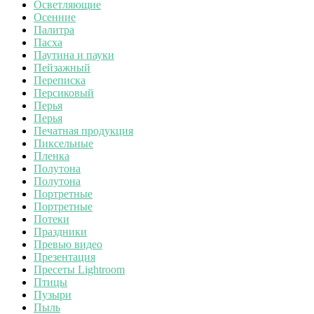
Осветляющие
Осенние
Палитра
Пасха
Паутина и пауки
Пейзажный
Переписка
Персиковый
Перья
Перья
Печатная продукция
Пиксельные
Пленка
Полутона
Полутона
Портретные
Портретные
Потеки
Праздники
Превью видео
Презентация
Пресеты Lightroom
Птицы
Пузыри
Пыль