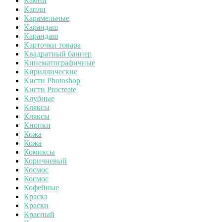
Камни
Капли
Карамельные
Карандаш
Карандаш
Карточки товара
Квадратный баннер
Кинематографичные
Кириллические
Кисти Photoshop
Кисти Procreate
Клубные
Кляксы
Кляксы
Кнопки
Кожа
Кожа
Комиксы
Коричневый
Космос
Космос
Кофейные
Краска
Краски
Красный