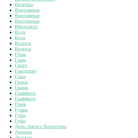
Визитки
Винтажные
Винтажные
Винтажные
ВКонтакте
Вода
Вода
Волосы
Волосы
Глаза
Глаза
Глитч
Городские
Горы
Гранж
Гранж
Граффити
Граффити
Грязь
Гуашь
Губы
Губы
День святого Валентина
Деревья
Детские