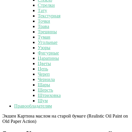
Стрелки
Тату
Текстурная
Точки
Трава
Трещины
Туман
Угольные
Узоры
Фигурные
Царапины
Цветы
Цепь
Череп
Чернила
Шары
Шерсть
Штриховка
Шум
Правообладателям
Экшен Картина маслом на старой бумаге (Realistic Oil Paint on
Old Paper Action)