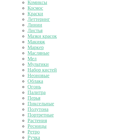
Комиксы
Космос
Краски
Леттеринг
Линии
Листья
Мазки красок
Макияж
Маркер
Масляные
Мел
Мультики
Набор кистей
Неоновые
Облака
Огонь
Палитра
Перья
Пиксельные
Полутона
Портретные
Растения
Ресницы
Ретро
Ручка