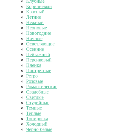
Клубные
Коричневый
Красный
Летние
Нежный
Неоновые
Новогодние
Ночные
Осветляющие
Осенние
Пейзажный
Персиковый
Пленка
Портретные
Ретро
Розовые
Романтические
Свадебные
Светлые
Студийные
Темные
Теплые
Тонировка
Холодный
Черно-белые