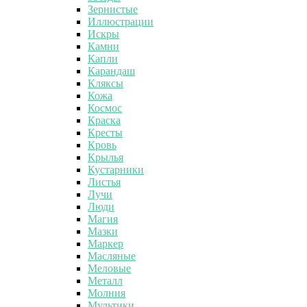
Зернистые
Иллюстрации
Искры
Камни
Капли
Карандаш
Кляксы
Кожа
Космос
Краска
Кресты
Кровь
Крылья
Кустарники
Листья
Лучи
Люди
Магия
Мазки
Маркер
Масляные
Меловые
Металл
Молния
Мультики