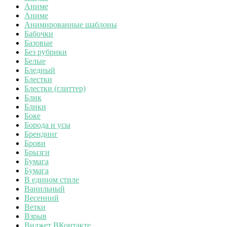
Аниме
Аниме
Анимированные шаблоны
Бабочки
Базовые
Без рубрики
Белые
Бледный
Блестки
Блестки (глиттер)
Блик
Блики
Боке
Борода и усы
Брендинг
Брови
Брызги
Бумага
Бумага
В едином стиле
Ванильный
Весенний
Ветки
Взрыв
Виджет ВКонтакте