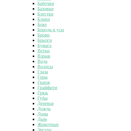
Бабочки
Базовые
Блестки
Блики
Боке
Борода и усы
Брови
Брызги
Бумага
Ветки
Взрыв
Вода
Волосы
Глаза
Горы
Гранж
Граффити
Грязь
Губы
Деревья
Дождь
Дома
Дым
Животные
Звезды