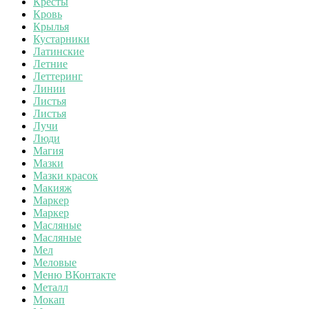
Кресты
Кровь
Крылья
Кустарники
Латинские
Летние
Леттеринг
Линии
Листья
Листья
Лучи
Люди
Магия
Мазки
Мазки красок
Макияж
Маркер
Маркер
Масляные
Масляные
Мел
Меловые
Меню ВКонтакте
Металл
Мокап