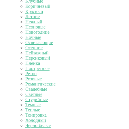
Клубные
Коричневый
Красный
Летние
Нежный
Неоновые
Новогодние
Ночные
Осветляющие
Осенние
Пейзажный
Персиковый
Пленка
Портретные
Ретро
Розовые
Романтические
Свадебные
Светлые
Студийные
Темные
Теплые
Тонировка
Холодный
Черно-белые