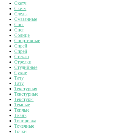
Скетч
Скетч
Следы
Смазанные
Снег
Снег
Солнце
Спортивные
Спрей
Спрей
Стекло
Стрелки
Студийные
Сухие
Тату
Тату
Текстурная
Текстурные
Текстуры
Темные
Теплые
Ткань
Тонировка
Точечные
Точки