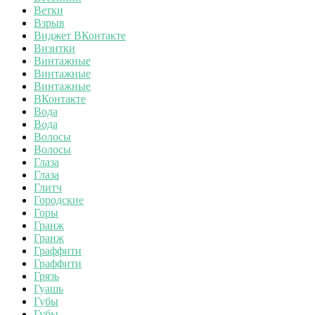
Ветки
Взрыв
Виджет ВКонтакте
Визитки
Винтажные
Винтажные
Винтажные
ВКонтакте
Вода
Вода
Волосы
Волосы
Глаза
Глаза
Глитч
Городские
Горы
Гранж
Гранж
Граффити
Граффити
Грязь
Гуашь
Губы
Губы