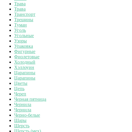
Трава
Трава
Транспорт
Трещины
Туман
Уголь
Угольные
Узоры
Упаковка
Фигурные
Фиолетовые
Холодный
Хэллоуин
Царапины
Царапины
Цветы
Цепь
Череп
Черная пятница
Чернила
Чернила
Черно-белые
Шары
Шерсть
Шерсть (мех)