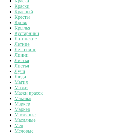
Краска
Краски
Красный
Кресты
Кровь
Крылья
Кустарники
Латинские
Летние
Леттеринг
Линии
Листья
Листья
Лучи
Люди
Магия
Мазки
Мазки красок
Макияж
Маркер
Маркер
Масляные
Масляные
Мел
Меловые