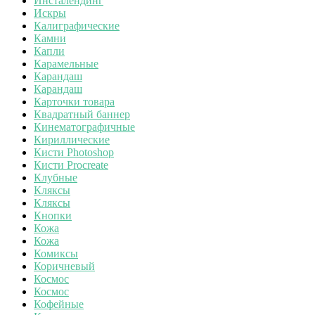
Инсталендинг
Искры
Калиграфические
Камни
Капли
Карамельные
Карандаш
Карандаш
Карточки товара
Квадратный баннер
Кинематографичные
Кириллические
Кисти Photoshop
Кисти Procreate
Клубные
Кляксы
Кляксы
Кнопки
Кожа
Кожа
Комиксы
Коричневый
Космос
Космос
Кофейные