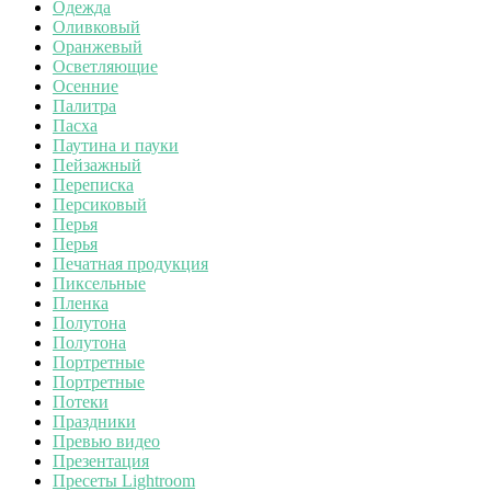
Одежда
Оливковый
Оранжевый
Осветляющие
Осенние
Палитра
Пасха
Паутина и пауки
Пейзажный
Переписка
Персиковый
Перья
Перья
Печатная продукция
Пиксельные
Пленка
Полутона
Полутона
Портретные
Портретные
Потеки
Праздники
Превью видео
Презентация
Пресеты Lightroom