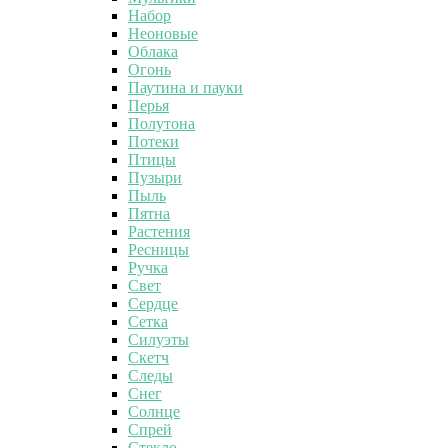
Набор
Неоновые
Облака
Огонь
Паутина и пауки
Перья
Полутона
Потеки
Птицы
Пузыри
Пыль
Пятна
Растения
Ресницы
Ручка
Свет
Сердце
Сетка
Силуэты
Скетч
Следы
Снег
Солнце
Спрей
Стекло