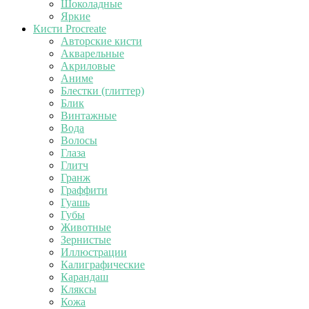
Шоколадные
Яркие
Кисти Procreate
Авторские кисти
Акварельные
Акриловые
Аниме
Блестки (глиттер)
Блик
Винтажные
Вода
Волосы
Глаза
Глитч
Гранж
Граффити
Гуашь
Губы
Животные
Зернистые
Иллюстрации
Калиграфические
Карандаш
Кляксы
Кожа