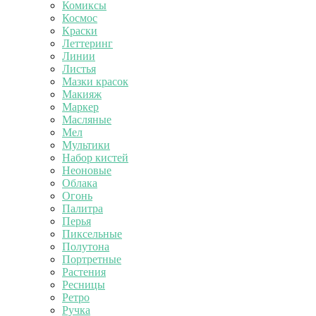
Комиксы
Космос
Краски
Леттеринг
Линии
Листья
Мазки красок
Макияж
Маркер
Масляные
Мел
Мультики
Набор кистей
Неоновые
Облака
Огонь
Палитра
Перья
Пиксельные
Полутона
Портретные
Растения
Ресницы
Ретро
Ручка