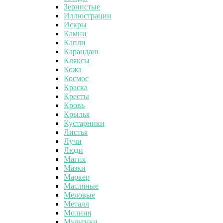
Зернистые
Иллюстрации
Искры
Камни
Капли
Карандаш
Кляксы
Кожа
Космос
Краска
Кресты
Кровь
Крылья
Кустарники
Листья
Лучи
Люди
Магия
Мазки
Маркер
Масляные
Меловые
Металл
Молния
Мультики