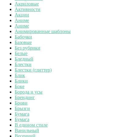
Акриловые
Активности
Акции
Аниме
Аниме
Анимированные шаблоны
Бабочки
Базовые
Без рубрики
Белые
Бледный
Блестки
Блестки (глиттер)
Блик
Блики
Боке
Борода и усы
Брендинг
Брови
Брызги
Бумага
Бумага
В едином стиле
Ванильный
Весенний