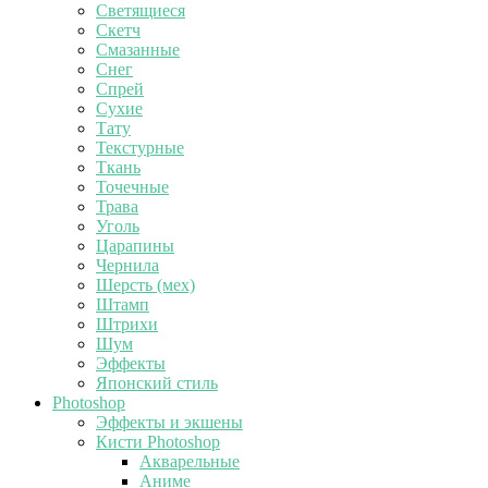
Светящиеся
Скетч
Смазанные
Снег
Спрей
Сухие
Тату
Текстурные
Ткань
Точечные
Трава
Уголь
Царапины
Чернила
Шерсть (мех)
Штамп
Штрихи
Шум
Эффекты
Японский стиль
Photoshop
Эффекты и экшены
Кисти Photoshop
Акварельные
Аниме