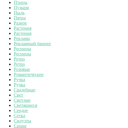
Птицы
Пузыри
Пыль
Пятна
Разное
Растения
Растения
Реклама
Рекламный баннер
Ресницы
Ресницы
Ретро
Ретро
Розовые
Романтические
Ручка
Ручка
Свадебные
Свет
Светлые
Светящиеся
Сердце
Сетка
Силуэты
Синие