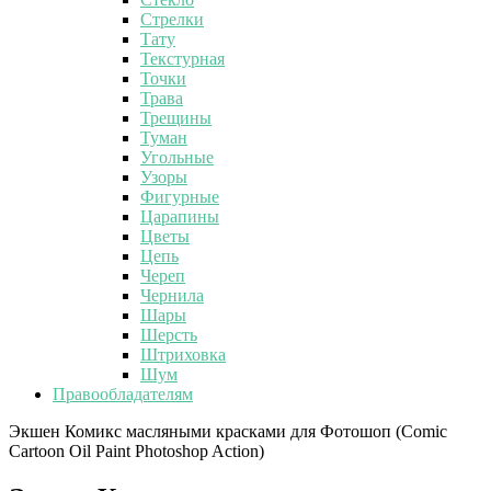
Стрелки
Тату
Текстурная
Точки
Трава
Трещины
Туман
Угольные
Узоры
Фигурные
Царапины
Цветы
Цепь
Череп
Чернила
Шары
Шерсть
Штриховка
Шум
Правообладателям
Экшен Комикс масляными красками для Фотошоп (Comic
Cartoon Oil Paint Photoshop Action)