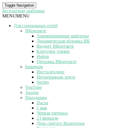
Toggle Navigation
Бесплатные шаблоны
MENU
MENU
Для социальных сетей
ВКонтакте
Анимированные шаблоны
Динамическая обложка ВК
Виджет ВКонтакте
Карточки товара
Набор
Обложка ВКонтакте
Instagram
Инсталендинг
Непрерывная лента
Stories
YouTube
Акции
Праздники
Пасха
1 мая
Черная пятница
23 февраля
День святого Валентина