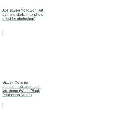
Арт экшен Фотошоп (Art
painting sketch mix photo
effect for photoshop)
Экшен Фото на
деревянной стене для
Фотошоп (Wood Plank
Photoshop Action)