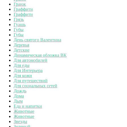
Гранж
Граффити
Граффити
Грязь
Гуашь
Губы
Губы
День святого Валентина
Деревья
Детские
Динамическая обложка ВК
Для автомобилей
Для еды
Для Интерьера
Для кожи
Для путешествий
Для социальных сетей
Дождь
Дома
Дым
Еда и напитки
Животные
Животные
Звезды
Зеленый