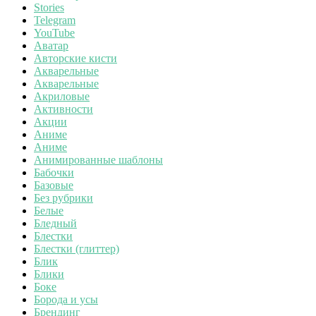
Stories
Telegram
YouTube
Аватар
Авторские кисти
Акварельные
Акварельные
Акриловые
Активности
Акции
Аниме
Аниме
Анимированные шаблоны
Бабочки
Базовые
Без рубрики
Белые
Бледный
Блестки
Блестки (глиттер)
Блик
Блики
Боке
Борода и усы
Брендинг