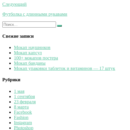
записям
Следующий
Футболка с длинными рукавами
Искать:
Найти
Свежие записи
Мокап наушников
Мокап капсул
100+ мокапов постера
Мокап банданы
Мокап упаковки таблеток и витаминов — 17 штук
Рубрики
1 мая
1 сентября
23 февраля
8 марта
Facebook
Fashion
Instagram
Photoshop