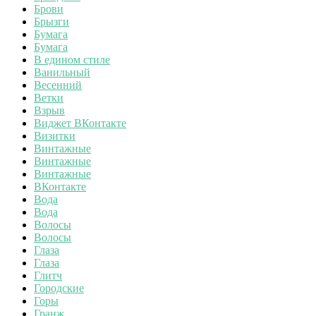
Брови
Брызги
Бумага
Бумага
В едином стиле
Ванильный
Весенний
Ветки
Взрыв
Виджет ВКонтакте
Визитки
Винтажные
Винтажные
Винтажные
ВКонтакте
Вода
Вода
Волосы
Волосы
Глаза
Глаза
Глитч
Городские
Горы
Гранж