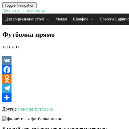
Toggle Navigation
Бесплатные шаблоны
Для социальных сетей
Мокап
Шрифты
Пресеты Lightro
Футболка
Футболка прямо
прямо
11.11.2019
VK
Facebook
Odnoklassniki
Telegram
Отправить
Другие
мокапы футболок
Каждый день готовим для вас лучшие материалы.