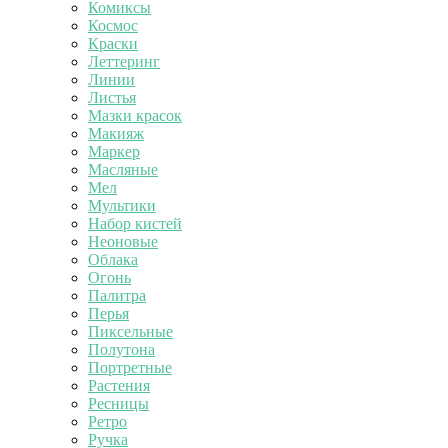
Комиксы
Космос
Краски
Леттеринг
Линии
Листья
Мазки красок
Макияж
Маркер
Масляные
Мел
Мультики
Набор кистей
Неоновые
Облака
Огонь
Палитра
Перья
Пиксельные
Полутона
Портретные
Растения
Ресницы
Ретро
Ручка