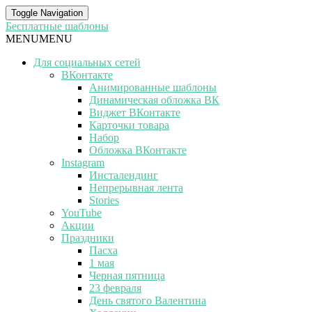
Toggle Navigation
Бесплатные шаблоны
MENU
MENU
Для социальных сетей
ВКонтакте
Анимированные шаблоны
Динамическая обложка ВК
Виджет ВКонтакте
Карточки товара
Набор
Обложка ВКонтакте
Instagram
Инсталендинг
Непрерывная лента
Stories
YouTube
Акции
Праздники
Пасха
1 мая
Черная пятница
23 февраля
День святого Валентина