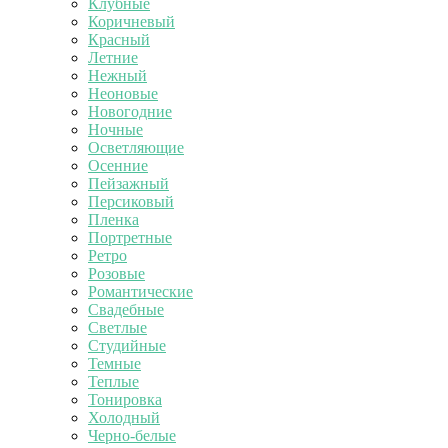
Клубные
Коричневый
Красный
Летние
Нежный
Неоновые
Новогодние
Ночные
Осветляющие
Осенние
Пейзажный
Персиковый
Пленка
Портретные
Ретро
Розовые
Романтические
Свадебные
Светлые
Студийные
Темные
Теплые
Тонировка
Холодный
Черно-белые