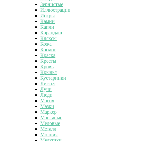
Зернистые
Иллюстрации
Искры
Камни
Капли
Карандаш
Кляксы
Кожа
Космос
Краска
Кресты
Кровь
Крылья
Кустарники
Листья
Лучи
Люди
Магия
Мазки
Маркер
Масляные
Меловые
Металл
Молния
Мультики