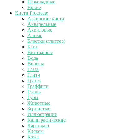
Шоколадные
Яркие
Кисти Procreate
Авторские кисти
Акварельные
Акриловые
Аниме
Блестки (глиттер)
Блик
Винтажные
Вода
Волосы
Глаза
Глитч
Гранж
Граффити
Гуашь
Губы
Животные
Зернистые
Иллюстрации
Калиграфические
Карандаш
Кляксы
Кожа