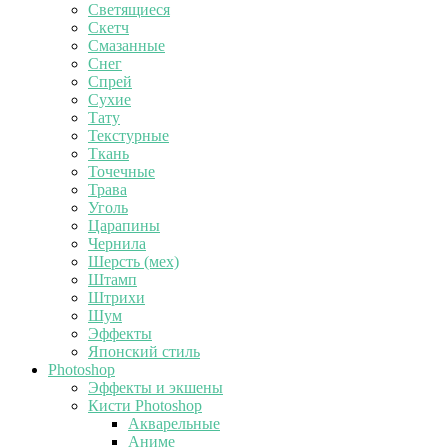
Светящиеся
Скетч
Смазанные
Снег
Спрей
Сухие
Тату
Текстурные
Ткань
Точечные
Трава
Уголь
Царапины
Чернила
Шерсть (мех)
Штамп
Штрихи
Шум
Эффекты
Японский стиль
Photoshop
Эффекты и экшены
Кисти Photoshop
Акварельные
Аниме