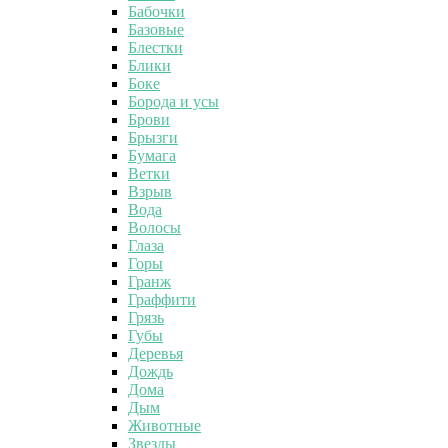
Бабочки
Базовые
Блестки
Блики
Боке
Борода и усы
Брови
Брызги
Бумага
Ветки
Взрыв
Вода
Волосы
Глаза
Горы
Гранж
Граффити
Грязь
Губы
Деревья
Дождь
Дома
Дым
Животные
Звезды