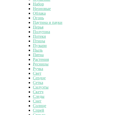
Набор
Неоновые
Облака
Огонь
Паутина и пауки
Перья
Полутона
Потеки
Птицы
Пузыри
Пыль
Пятна
Растения
Ресницы
Ручка
Свет
Сердце
Сетка
Силуэты
Скетч
Следы
Снег
Солнце
Спрей
Стекло