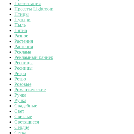
Презентация
Пресеты Lightroom
Птицы
Пузыри
Пыль
Пятна
Разное
Растения
Растения
Реклама
Рекламный баннер
Ресницы
Ресницы
Ретро
Ретро
Розовые
Романтические
Ручка
Ручка
Свадебные
Свет
Светлые
Светящиеся
Сердце
Сетка