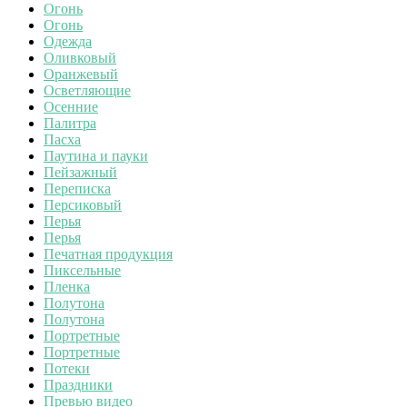
Огонь
Огонь
Одежда
Оливковый
Оранжевый
Осветляющие
Осенние
Палитра
Пасха
Паутина и пауки
Пейзажный
Переписка
Персиковый
Перья
Перья
Печатная продукция
Пиксельные
Пленка
Полутона
Полутона
Портретные
Портретные
Потеки
Праздники
Превью видео