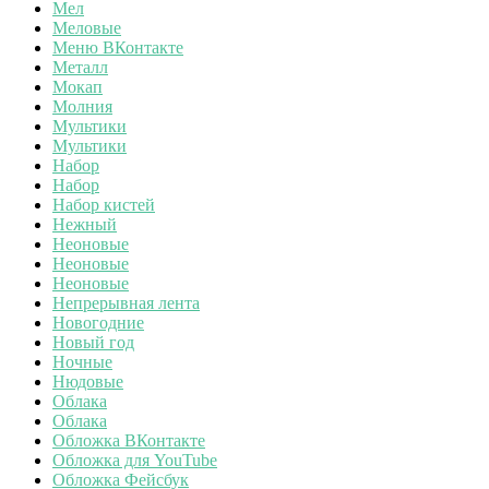
Мел
Меловые
Меню ВКонтакте
Металл
Мокап
Молния
Мультики
Мультики
Набор
Набор
Набор кистей
Нежный
Неоновые
Неоновые
Неоновые
Непрерывная лента
Новогодние
Новый год
Ночные
Нюдовые
Облака
Облака
Обложка ВКонтакте
Обложка для YouTube
Обложка Фейсбук