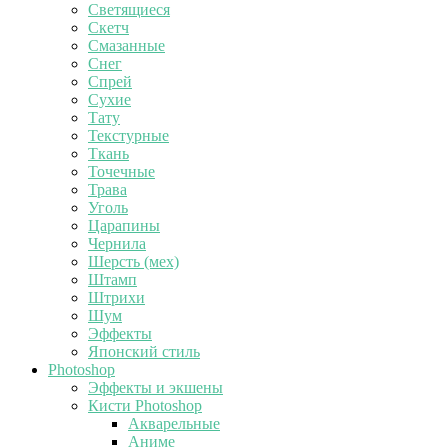
Светящиеся
Скетч
Смазанные
Снег
Спрей
Сухие
Тату
Текстурные
Ткань
Точечные
Трава
Уголь
Царапины
Чернила
Шерсть (мех)
Штамп
Штрихи
Шум
Эффекты
Японский стиль
Photoshop
Эффекты и экшены
Кисти Photoshop
Акварельные
Аниме