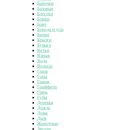
Бабочки
Базовые
Блестки
Блики
Боке
Борода и усы
Брови
Брызги
Бумага
Ветки
Взрыв
Вода
Волосы
Глаза
Горы
Гранж
Граффити
Грязь
Губы
Деревья
Дождь
Дома
Дым
Животные
Звезды