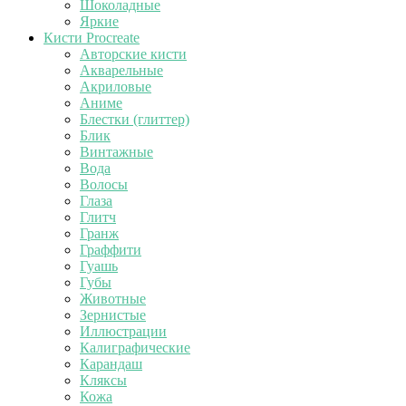
Шоколадные
Яркие
Кисти Procreate
Авторские кисти
Акварельные
Акриловые
Аниме
Блестки (глиттер)
Блик
Винтажные
Вода
Волосы
Глаза
Глитч
Гранж
Граффити
Гуашь
Губы
Животные
Зернистые
Иллюстрации
Калиграфические
Карандаш
Кляксы
Кожа