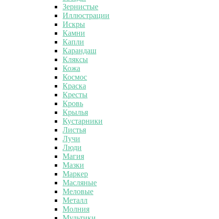
Зернистые
Иллюстрации
Искры
Камни
Капли
Карандаш
Кляксы
Кожа
Космос
Краска
Кресты
Кровь
Крылья
Кустарники
Листья
Лучи
Люди
Магия
Мазки
Маркер
Масляные
Меловые
Металл
Молния
Мультики