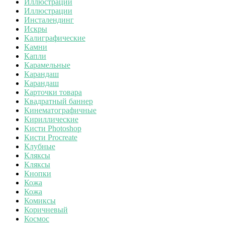
Иллюстрации
Иллюстрации
Инсталендинг
Искры
Калиграфические
Камни
Капли
Карамельные
Карандаш
Карандаш
Карточки товара
Квадратный баннер
Кинематографичные
Кириллические
Кисти Photoshop
Кисти Procreate
Клубные
Кляксы
Кляксы
Кнопки
Кожа
Кожа
Комиксы
Коричневый
Космос