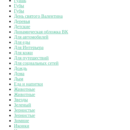
Гуашь
Губы
Губы
День святого Валентина
Деревья
Детские
Динамическая обложка ВК
Для автомобилей
Для еды
Для Интерьера
Для кожи
Для путешествий
Для социальных сетей
Дождь
Дома
Дым
Еда и напитки
Животные
Животные
Звезды
Зеленый
Зернистые
Зернистые
Зимние
Иконки