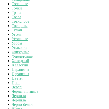
Точечные
Точки
Трава
Трава
Транспорт
Трещины
Туман
Уголь
Угольные
Узоры
Упаковка
Фигурные
Фиолетовые
Холодный
Хэллоуин
Царапины
Царапины
Цветы
Цепь
Череп
Черная пятница
Чернила
Чернила
Черно-белые
Шары