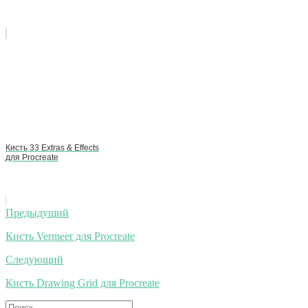
Кисть 33 Extras & Effects
для Procreate
Навигация
Предыдущий
по
Кисть Vermeer для Procreate
записям
Следующий
Кисть Drawing Grid для Procreate
Искать: