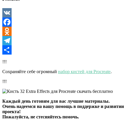
Effects
для
Procreate
VK
Facebook
Odnoklassniki
Telegram
Отправить
!!!
Сохраняйте себе огромный
набор кистей для Procreate
.
!!!
Каждый день готовим для вас лучшие материалы.
Очень надеемся на вашу помощь в поддержке и развитии
проекта!
Пожалуйста, не стесняйтесь помочь.