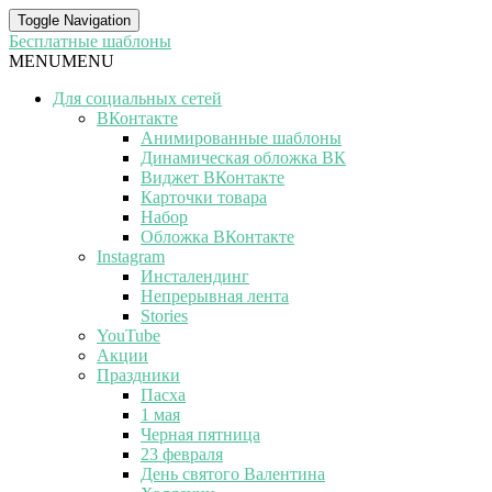
Toggle Navigation
Бесплатные шаблоны
MENU
MENU
Для социальных сетей
ВКонтакте
Анимированные шаблоны
Динамическая обложка ВК
Виджет ВКонтакте
Карточки товара
Набор
Обложка ВКонтакте
Instagram
Инсталендинг
Непрерывная лента
Stories
YouTube
Акции
Праздники
Пасха
1 мая
Черная пятница
23 февраля
День святого Валентина