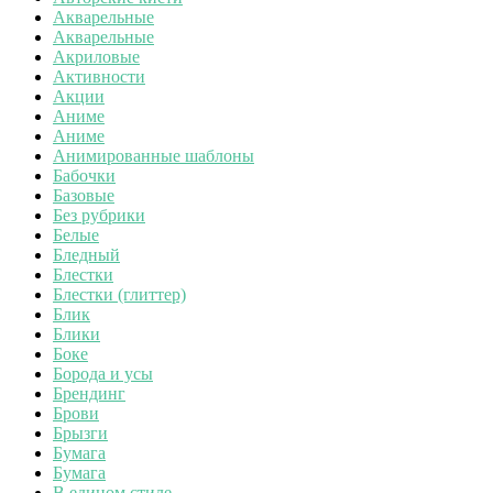
Акварельные
Акварельные
Акриловые
Активности
Акции
Аниме
Аниме
Анимированные шаблоны
Бабочки
Базовые
Без рубрики
Белые
Бледный
Блестки
Блестки (глиттер)
Блик
Блики
Боке
Борода и усы
Брендинг
Брови
Брызги
Бумага
Бумага
В едином стиле