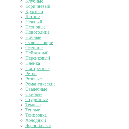
Клубные
Коричневый
Красный
Летние
Нежный
Неоновые
Новогодние
Ночные
Осветляющие
Осенние
Пейзажный
Персиковый
Пленка
Портретные
Ретро
Розовые
Романтические
Свадебные
Светлые
Студийные
Темные
Теплые
Тонировка
Холодный
Черно-белые