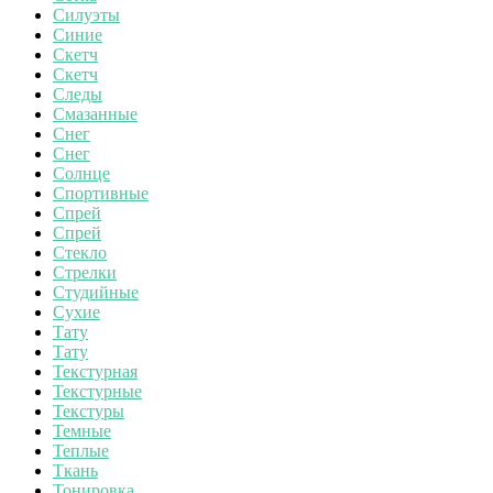
Силуэты
Синие
Скетч
Скетч
Следы
Смазанные
Снег
Снег
Солнце
Спортивные
Спрей
Спрей
Стекло
Стрелки
Студийные
Сухие
Тату
Тату
Текстурная
Текстурные
Текстуры
Темные
Теплые
Ткань
Тонировка