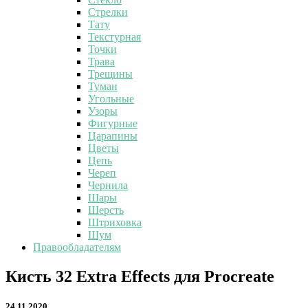
Стрелки
Тату
Текстурная
Точки
Трава
Трещины
Туман
Угольные
Узоры
Фигурные
Царапины
Цветы
Цепь
Череп
Чернила
Шары
Шерсть
Штриховка
Шум
Правообладателям
Кисть
Кисть 32 Extra Effects для Procreate
32
Extra
24.11.2020