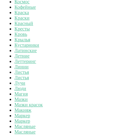
Космос
Кофейные
Краска
Краски
Красный
Кресты
Кровь
Крылья
Кустарники
Латинские
Летние
Леттеринг
Линии
Листья
Листья
Лучи
Люди
Магия
Мазки
Мазки красок
Макияж
Маркер
Маркер
Масляные
Масляные