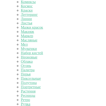
Комиксы
Космос
Краски
Леттеринг
Линии
Листья
Мазки красок
Макияж
Маркер
Масляные
Мел
Мультики
Набор кистей
Неоновые
Облака
Огонь
Палитра
Перья
Пиксельные
Полутона
Портретные
Растения
Ресницы
Ретро
Ручка