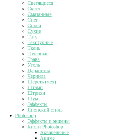
Светящиеся
Скетч
Смазанные
Снег
Спрей
Сухие
Тату
Текстурные
Ткань
Точечные
Трава
Уголь
Царапины
Чернила
Шерсть (мех)
Штамп
Штрихи
Шум
Эффекты
Японский стиль
Photoshop
Эффекты и экшены
Кисти Photoshop
Акварельные
Аниме