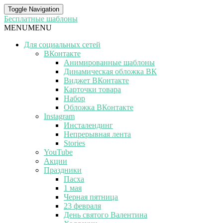
Toggle Navigation
Бесплатные шаблоны
MENU
MENU
Для социальных сетей
ВКонтакте
Анимированные шаблоны
Динамическая обложка ВК
Виджет ВКонтакте
Карточки товара
Набор
Обложка ВКонтакте
Instagram
Инсталендинг
Непрерывная лента
Stories
YouTube
Акции
Праздники
Пасха
1 мая
Черная пятница
23 февраля
День святого Валентина