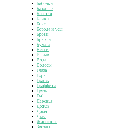
Бабочки
Базовые
Блестки
Блики
Боке
Борода и усы
Брови
Брызги
Бумага
Ветки
Взрыв
Вода
Волосы
Глаза
Горы
Гранж
Граффити
Грязь
Губы
Деревья
Дождь
Дома
Дым
Животные
Звезды