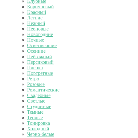
Клубные
Коричневый
Красный
Летние
Нежный
Неоновые
Новогодние
Ночные
Осветляющие
Осенние
Пейзажный
Персиковый
Пленка
Портретные
Ретро
Розовые
Романтические
Свадебные
Светлые
Студийные
Темные
Теплые
Тонировка
Холодный
Черно-белые