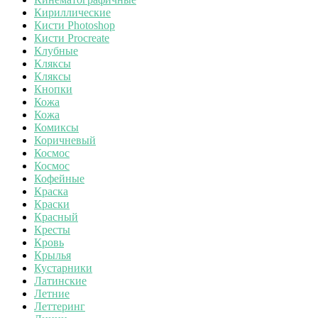
Кириллические
Кисти Photoshop
Кисти Procreate
Клубные
Кляксы
Кляксы
Кнопки
Кожа
Кожа
Комиксы
Коричневый
Космос
Космос
Кофейные
Краска
Краски
Красный
Кресты
Кровь
Крылья
Кустарники
Латинские
Летние
Леттеринг