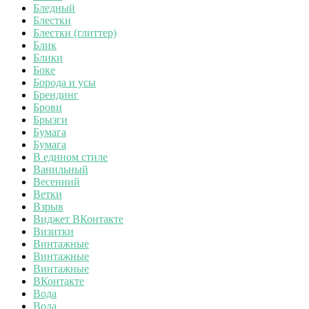
Бледный
Блестки
Блестки (глиттер)
Блик
Блики
Боке
Борода и усы
Брендинг
Брови
Брызги
Бумага
Бумага
В едином стиле
Ванильный
Весенний
Ветки
Взрыв
Виджет ВКонтакте
Визитки
Винтажные
Винтажные
Винтажные
ВКонтакте
Вода
Вода