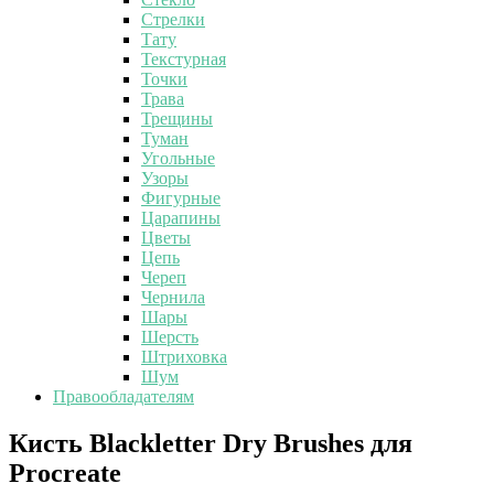
Стрелки
Тату
Текстурная
Точки
Трава
Трещины
Туман
Угольные
Узоры
Фигурные
Царапины
Цветы
Цепь
Череп
Чернила
Шары
Шерсть
Штриховка
Шум
Правообладателям
Кисть
Кисть Blackletter Dry Brushes для
Blackletter
Procreate
Dry