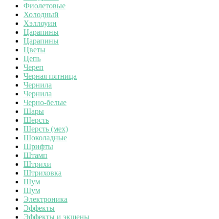
Фиолетовые
Холодный
Хэллоуин
Царапины
Царапины
Цветы
Цепь
Череп
Черная пятница
Чернила
Чернила
Черно-белые
Шары
Шерсть
Шерсть (мех)
Шоколадные
Шрифты
Штамп
Штрихи
Штриховка
Шум
Шум
Электроника
Эффекты
Эффекты и экшены