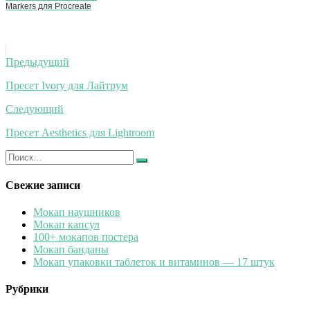
Markers для Procreate
Навигация
Предыдущий
по
Пресет Ivory для Лайтрум
записям
Следующий
Пресет Aesthetics для Lightroom
Искать:
Найти
Свежие записи
Мокап наушников
Мокап капсул
100+ мокапов постера
Мокап банданы
Мокап упаковки таблеток и витаминов — 17 штук
Рубрики