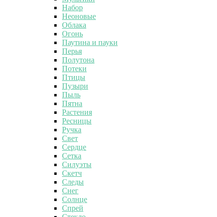
Набор
Неоновые
Облака
Огонь
Паутина и пауки
Перья
Полутона
Потеки
Птицы
Пузыри
Пыль
Пятна
Растения
Ресницы
Ручка
Свет
Сердце
Сетка
Силуэты
Скетч
Следы
Снег
Солнце
Спрей
Стекло