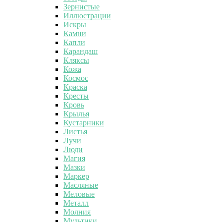
Зернистые
Иллюстрации
Искры
Камни
Капли
Карандаш
Кляксы
Кожа
Космос
Краска
Кресты
Кровь
Крылья
Кустарники
Листья
Лучи
Люди
Магия
Мазки
Маркер
Масляные
Меловые
Металл
Молния
Мультики