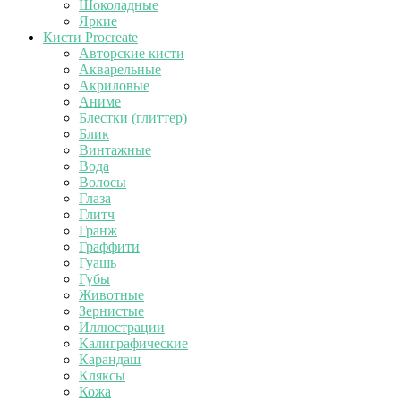
Шоколадные
Яркие
Кисти Procreate
Авторские кисти
Акварельные
Акриловые
Аниме
Блестки (глиттер)
Блик
Винтажные
Вода
Волосы
Глаза
Глитч
Гранж
Граффити
Гуашь
Губы
Животные
Зернистые
Иллюстрации
Калиграфические
Карандаш
Кляксы
Кожа