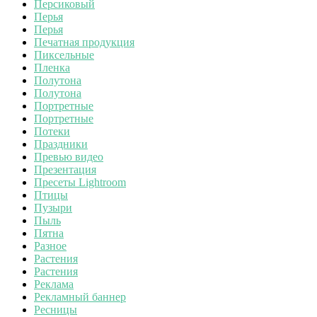
Персиковый
Перья
Перья
Печатная продукция
Пиксельные
Пленка
Полутона
Полутона
Портретные
Портретные
Потеки
Праздники
Превью видео
Презентация
Пресеты Lightroom
Птицы
Пузыри
Пыль
Пятна
Разное
Растения
Растения
Реклама
Рекламный баннер
Ресницы