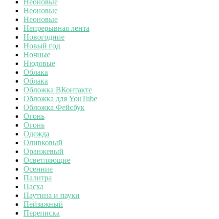
Неоновые
Неоновые
Неоновые
Непрерывная лента
Новогодние
Новый год
Ночные
Нюдовые
Облака
Облака
Обложка ВКонтакте
Обложка для YouTube
Обложка Фейсбук
Огонь
Огонь
Одежда
Оливковый
Оранжевый
Осветляющие
Осенние
Палитра
Пасха
Паутина и пауки
Пейзажный
Переписка