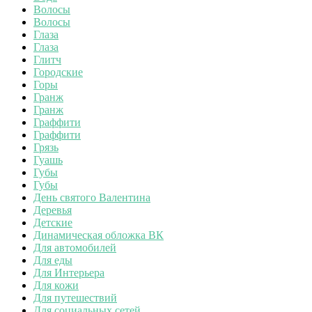
Волосы
Волосы
Глаза
Глаза
Глитч
Городские
Горы
Гранж
Гранж
Граффити
Граффити
Грязь
Гуашь
Губы
Губы
День святого Валентина
Деревья
Детские
Динамическая обложка ВК
Для автомобилей
Для еды
Для Интерьера
Для кожи
Для путешествий
Для социальных сетей