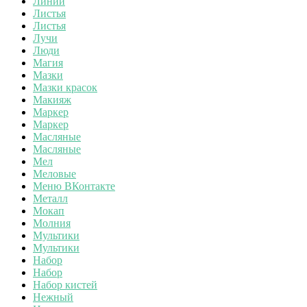
Линии
Листья
Листья
Лучи
Люди
Магия
Мазки
Мазки красок
Макияж
Маркер
Маркер
Масляные
Масляные
Мел
Меловые
Меню ВКонтакте
Металл
Мокап
Молния
Мультики
Мультики
Набор
Набор
Набор кистей
Нежный