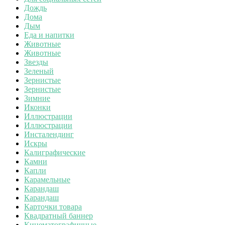
Дождь
Дома
Дым
Еда и напитки
Животные
Животные
Звезды
Зеленый
Зернистые
Зернистые
Зимние
Иконки
Иллюстрации
Иллюстрации
Инсталендинг
Искры
Калиграфические
Камни
Капли
Карамельные
Карандаш
Карандаш
Карточки товара
Квадратный баннер
Кинематографичные