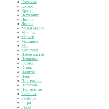
Комиксы
Космос
Краски
Леттеринг
Линии
Листья
Мазки красок
Макияж
Маркер
Масляные
Мел
Мультики
Набор кистей
Неоновые
Облака
Огонь
Палитра
Перья
Пиксельные
Полутона
Портретные
Растения
Ресницы
Ретро
Ручка