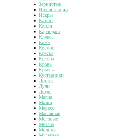
Зернистые
Иллюстрации
Искры
Камни
Капли
Карандаш
Кляксы
Кожа
Космос
Краска
Кресты
Кровь
Крылья
Кустарники
Листья
Лучи
Люди
Магия
Мазки
Маркер
Масляные
Меловые
Металл
Молния
Мультики