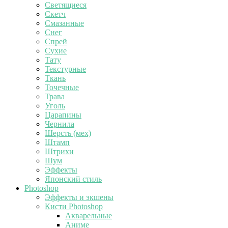
Светящиеся
Скетч
Смазанные
Снег
Спрей
Сухие
Тату
Текстурные
Ткань
Точечные
Трава
Уголь
Царапины
Чернила
Шерсть (мех)
Штамп
Штрихи
Шум
Эффекты
Японский стиль
Photoshop
Эффекты и экшены
Кисти Photoshop
Акварельные
Аниме