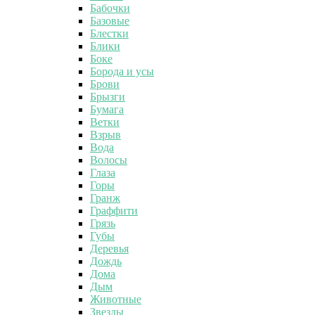
Бабочки
Базовые
Блестки
Блики
Боке
Борода и усы
Брови
Брызги
Бумага
Ветки
Взрыв
Вода
Волосы
Глаза
Горы
Гранж
Граффити
Грязь
Губы
Деревья
Дождь
Дома
Дым
Животные
Звезды