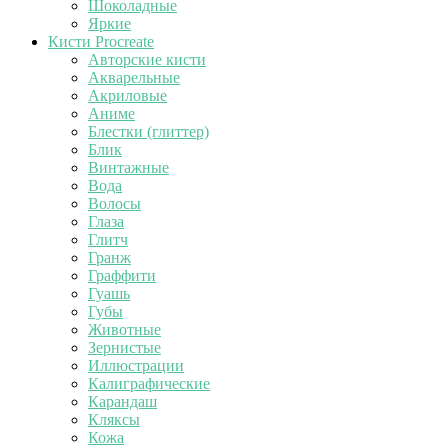
Шоколадные
Яркие
Кисти Procreate
Авторские кисти
Акварельные
Акриловые
Аниме
Блестки (глиттер)
Блик
Винтажные
Вода
Волосы
Глаза
Глитч
Гранж
Граффити
Гуашь
Губы
Животные
Зернистые
Иллюстрации
Калиграфические
Карандаш
Кляксы
Кожа