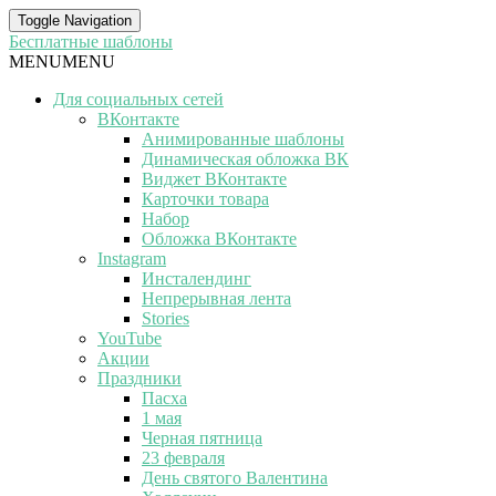
Toggle Navigation
Бесплатные шаблоны
MENU
MENU
Для социальных сетей
ВКонтакте
Анимированные шаблоны
Динамическая обложка ВК
Виджет ВКонтакте
Карточки товара
Набор
Обложка ВКонтакте
Instagram
Инсталендинг
Непрерывная лента
Stories
YouTube
Акции
Праздники
Пасха
1 мая
Черная пятница
23 февраля
День святого Валентина