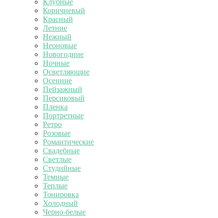
Клубные
Коричневый
Красный
Летние
Нежный
Неоновые
Новогодние
Ночные
Осветляющие
Осенние
Пейзажный
Персиковый
Пленка
Портретные
Ретро
Розовые
Романтические
Свадебные
Светлые
Студийные
Темные
Теплые
Тонировка
Холодный
Черно-белые