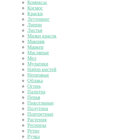
Комиксы
Космос
Краски
Леттеринг
Линии
Листья
Мазки красок
Макияж
Маркер
Масляные
Мел
Мультики
Набор кистей
Неоновые
Облака
Огонь
Палитра
Перья
Пиксельные
Полутона
Портретные
Растения
Ресницы
Ретро
Ручка