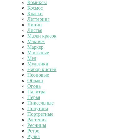
Комиксы
Космос
Краски
Леттеринг
Линии
Листья
Мазки красок
Макияж
Маркер
Масляные
Мел
Мультики
Набор кистей
Неоновые
Облака
Огонь
Палитра
Перья
Пиксельные
Полутона
Портретные
Растения
Ресницы
Ретро
Ручка