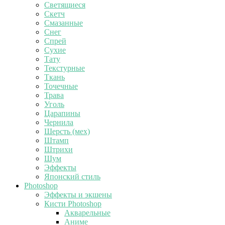
Светящиеся
Скетч
Смазанные
Снег
Спрей
Сухие
Тату
Текстурные
Ткань
Точечные
Трава
Уголь
Царапины
Чернила
Шерсть (мех)
Штамп
Штрихи
Шум
Эффекты
Японский стиль
Photoshop
Эффекты и экшены
Кисти Photoshop
Акварельные
Аниме