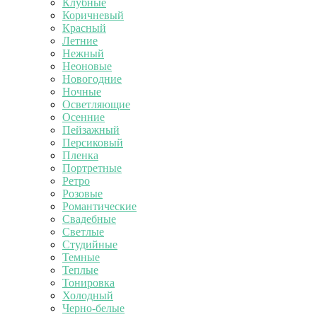
Клубные
Коричневый
Красный
Летние
Нежный
Неоновые
Новогодние
Ночные
Осветляющие
Осенние
Пейзажный
Персиковый
Пленка
Портретные
Ретро
Розовые
Романтические
Свадебные
Светлые
Студийные
Темные
Теплые
Тонировка
Холодный
Черно-белые