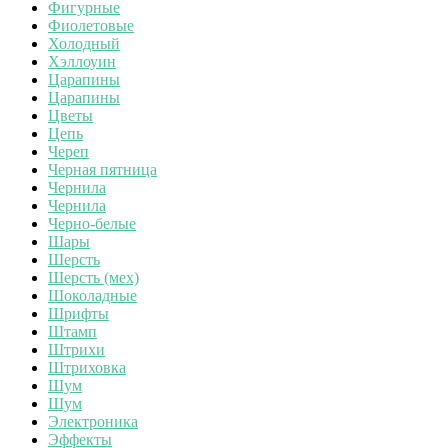
Фигурные
Фиолетовые
Холодный
Хэллоуин
Царапины
Царапины
Цветы
Цепь
Череп
Черная пятница
Чернила
Чернила
Черно-белые
Шары
Шерсть
Шерсть (мех)
Шоколадные
Шрифты
Штамп
Штрихи
Штриховка
Шум
Шум
Электроника
Эффекты