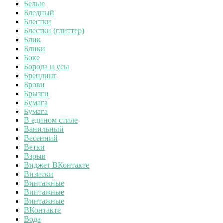
Белые
Бледный
Блестки
Блестки (глиттер)
Блик
Блики
Боке
Борода и усы
Брендинг
Брови
Брызги
Бумага
Бумага
В едином стиле
Ванильный
Весенний
Ветки
Взрыв
Виджет ВКонтакте
Визитки
Винтажные
Винтажные
Винтажные
ВКонтакте
Вода