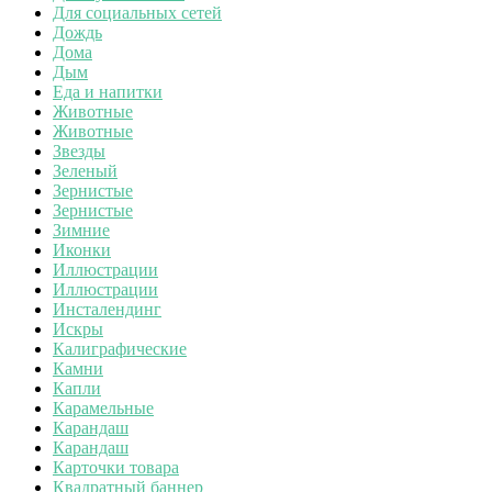
Для социальных сетей
Дождь
Дома
Дым
Еда и напитки
Животные
Животные
Звезды
Зеленый
Зернистые
Зернистые
Зимние
Иконки
Иллюстрации
Иллюстрации
Инсталендинг
Искры
Калиграфические
Камни
Капли
Карамельные
Карандаш
Карандаш
Карточки товара
Квадратный баннер