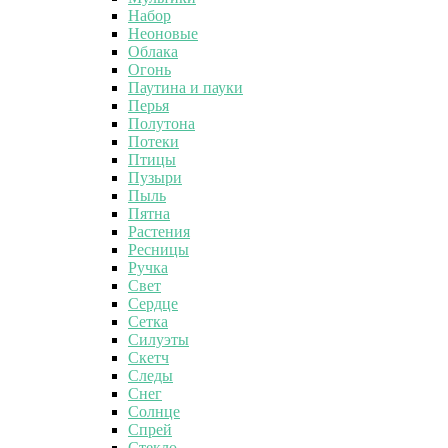
Набор
Неоновые
Облака
Огонь
Паутина и пауки
Перья
Полутона
Потеки
Птицы
Пузыри
Пыль
Пятна
Растения
Ресницы
Ручка
Свет
Сердце
Сетка
Силуэты
Скетч
Следы
Снег
Солнце
Спрей
Стекло