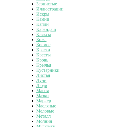
Зернистые
Иллюстрации
Искры
Камни
Капли
Карандаш
Кляксы
Кожа
Космос
Краска
Кресты
Кровь
Крылья
Кустарники
Листья
Лучи
Люди
Магия
Мазки
Маркер
Масляные
Меловые
Металл
Молния
Мультики