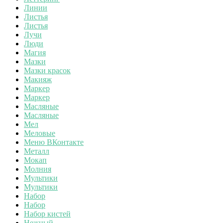
Линии
Листья
Листья
Лучи
Люди
Магия
Мазки
Мазки красок
Макияж
Маркер
Маркер
Масляные
Масляные
Мел
Меловые
Меню ВКонтакте
Металл
Мокап
Молния
Мультики
Мультики
Набор
Набор
Набор кистей
Нежный