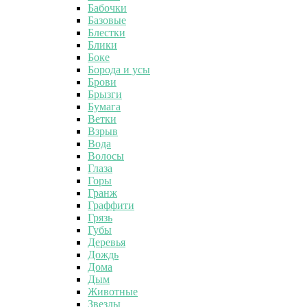
Бабочки
Базовые
Блестки
Блики
Боке
Борода и усы
Брови
Брызги
Бумага
Ветки
Взрыв
Вода
Волосы
Глаза
Горы
Гранж
Граффити
Грязь
Губы
Деревья
Дождь
Дома
Дым
Животные
Звезды