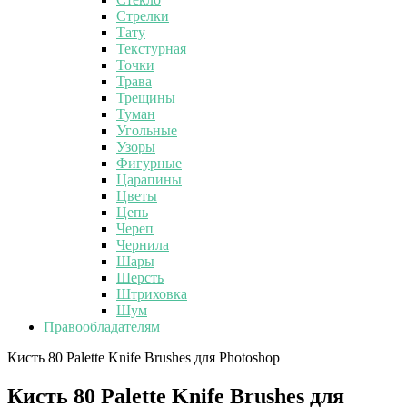
Стрелки
Тату
Текстурная
Точки
Трава
Трещины
Туман
Угольные
Узоры
Фигурные
Царапины
Цветы
Цепь
Череп
Чернила
Шары
Шерсть
Штриховка
Шум
Правообладателям
Кисть 80 Palette Knife Brushes для Photoshop
Кисть 80 Palette Knife Brushes для