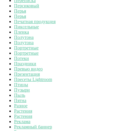
Переписка
Персиковый
Перья
Перья
Печатная продукция
Пиксельные
Пленка
Полутона
Полутона
Портретные
Портретные
Потеки
Праздники
Превью видео
Презентация
Пресеты Lightroom
Птицы
Пузыри
Пыль
Пятна
Разное
Растения
Растения
Реклама
Рекламный баннер