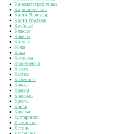
Кинематографичные
Кириллические
Кисти Photoshop
Кисти Procreate
Клубные
Кляксы
Кляксы
Кнопки
Кожа
Кожа
Комиксы
Коричневый
Космос
Космос
Кофейные
Краска
Краски
Красный
Кресты
Кровь
Крылья
Кустарники
Латинские
Летние
Леттеринг