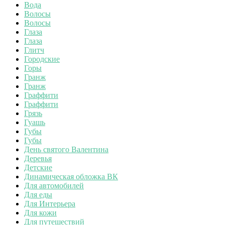
Вода
Волосы
Волосы
Глаза
Глаза
Глитч
Городские
Горы
Гранж
Гранж
Граффити
Граффити
Грязь
Гуашь
Губы
Губы
День святого Валентина
Деревья
Детские
Динамическая обложка ВК
Для автомобилей
Для еды
Для Интерьера
Для кожи
Для путешествий