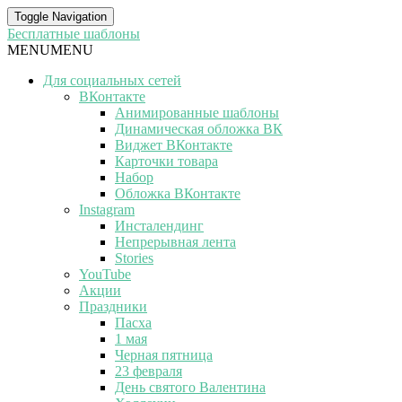
Toggle Navigation
Бесплатные шаблоны
MENU
MENU
Для социальных сетей
ВКонтакте
Анимированные шаблоны
Динамическая обложка ВК
Виджет ВКонтакте
Карточки товара
Набор
Обложка ВКонтакте
Instagram
Инсталендинг
Непрерывная лента
Stories
YouTube
Акции
Праздники
Пасха
1 мая
Черная пятница
23 февраля
День святого Валентина