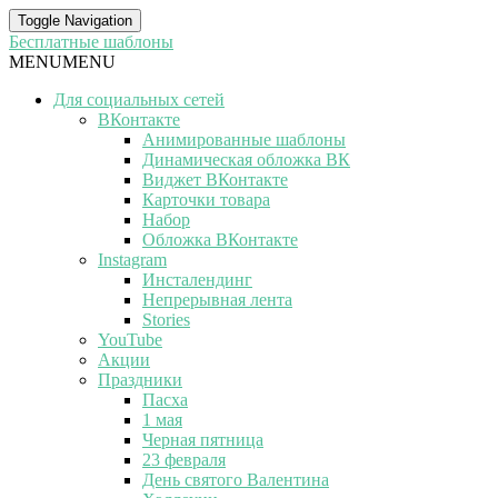
Toggle Navigation
Бесплатные шаблоны
MENU
MENU
Для социальных сетей
ВКонтакте
Анимированные шаблоны
Динамическая обложка ВК
Виджет ВКонтакте
Карточки товара
Набор
Обложка ВКонтакте
Instagram
Инсталендинг
Непрерывная лента
Stories
YouTube
Акции
Праздники
Пасха
1 мая
Черная пятница
23 февраля
День святого Валентина