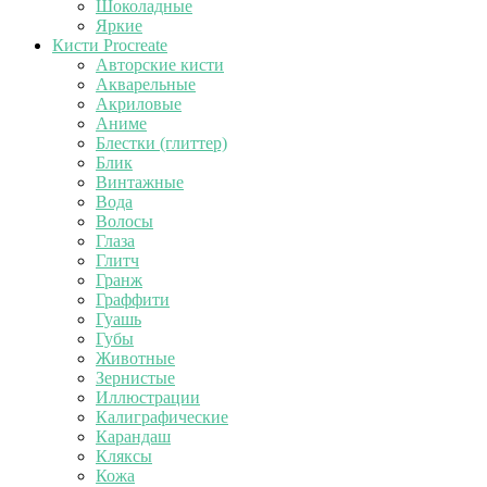
Шоколадные
Яркие
Кисти Procreate
Авторские кисти
Акварельные
Акриловые
Аниме
Блестки (глиттер)
Блик
Винтажные
Вода
Волосы
Глаза
Глитч
Гранж
Граффити
Гуашь
Губы
Животные
Зернистые
Иллюстрации
Калиграфические
Карандаш
Кляксы
Кожа