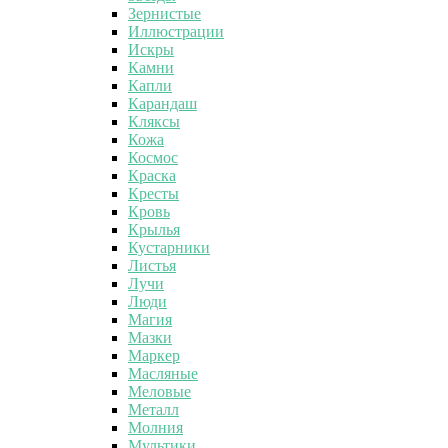
Зернистые
Иллюстрации
Искры
Камни
Капли
Карандаш
Кляксы
Кожа
Космос
Краска
Кресты
Кровь
Крылья
Кустарники
Листья
Лучи
Люди
Магия
Мазки
Маркер
Масляные
Меловые
Металл
Молния
Мультики