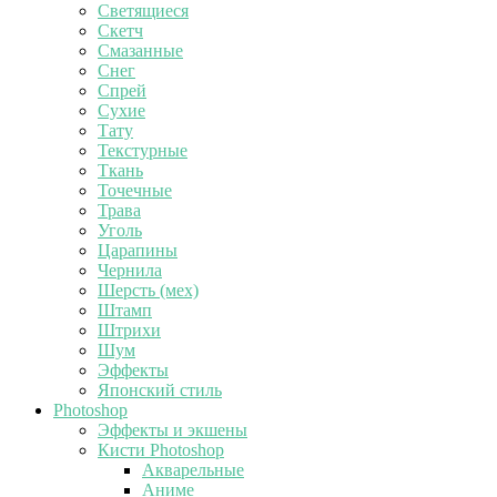
Светящиеся
Скетч
Смазанные
Снег
Спрей
Сухие
Тату
Текстурные
Ткань
Точечные
Трава
Уголь
Царапины
Чернила
Шерсть (мех)
Штамп
Штрихи
Шум
Эффекты
Японский стиль
Photoshop
Эффекты и экшены
Кисти Photoshop
Акварельные
Аниме