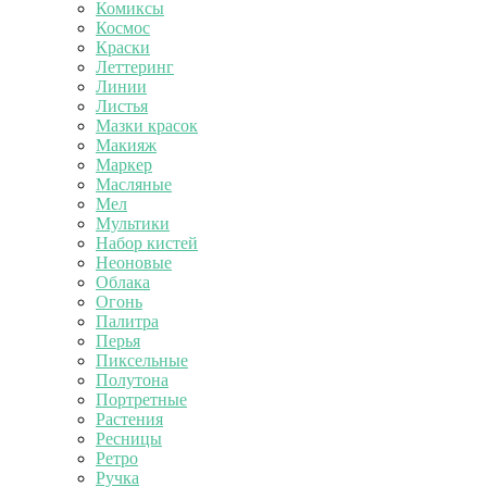
Комиксы
Космос
Краски
Леттеринг
Линии
Листья
Мазки красок
Макияж
Маркер
Масляные
Мел
Мультики
Набор кистей
Неоновые
Облака
Огонь
Палитра
Перья
Пиксельные
Полутона
Портретные
Растения
Ресницы
Ретро
Ручка