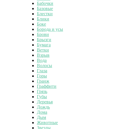
Бабочки
Базовые
Блестки
Блики
Боке
Борода и усы
Брови
Брызги
Бумага
Ветки
Взрыв
Вода
Волосы
Глаза
Горы
Гранж
Граффити
Грязь
Губы
Деревья
Дождь
Дома
Дым
Животные
Звезды