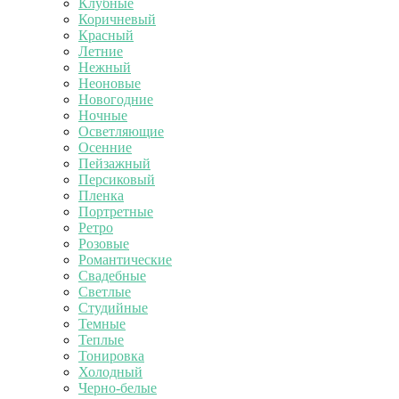
Клубные
Коричневый
Красный
Летние
Нежный
Неоновые
Новогодние
Ночные
Осветляющие
Осенние
Пейзажный
Персиковый
Пленка
Портретные
Ретро
Розовые
Романтические
Свадебные
Светлые
Студийные
Темные
Теплые
Тонировка
Холодный
Черно-белые