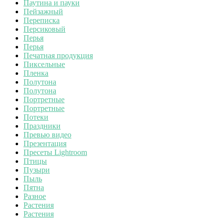
Паутина и пауки
Пейзажный
Переписка
Персиковый
Перья
Перья
Печатная продукция
Пиксельные
Пленка
Полутона
Полутона
Портретные
Портретные
Потеки
Праздники
Превью видео
Презентация
Пресеты Lightroom
Птицы
Пузыри
Пыль
Пятна
Разное
Растения
Растения