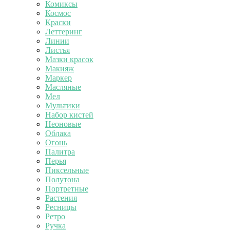
Комиксы
Космос
Краски
Леттеринг
Линии
Листья
Мазки красок
Макияж
Маркер
Масляные
Мел
Мультики
Набор кистей
Неоновые
Облака
Огонь
Палитра
Перья
Пиксельные
Полутона
Портретные
Растения
Ресницы
Ретро
Ручка