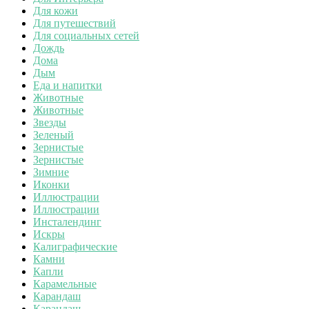
Для кожи
Для путешествий
Для социальных сетей
Дождь
Дома
Дым
Еда и напитки
Животные
Животные
Звезды
Зеленый
Зернистые
Зернистые
Зимние
Иконки
Иллюстрации
Иллюстрации
Инсталендинг
Искры
Калиграфические
Камни
Капли
Карамельные
Карандаш
Карандаш