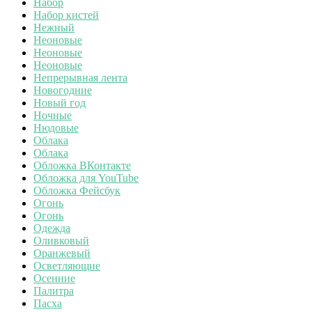
Набор
Набор кистей
Нежный
Неоновые
Неоновые
Неоновые
Непрерывная лента
Новогодние
Новый год
Ночные
Нюдовые
Облака
Облака
Обложка ВКонтакте
Обложка для YouTube
Обложка Фейсбук
Огонь
Огонь
Одежда
Оливковый
Оранжевый
Осветляющие
Осенние
Палитра
Пасха