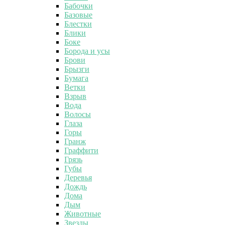
Бабочки
Базовые
Блестки
Блики
Боке
Борода и усы
Брови
Брызги
Бумага
Ветки
Взрыв
Вода
Волосы
Глаза
Горы
Гранж
Граффити
Грязь
Губы
Деревья
Дождь
Дома
Дым
Животные
Звезды