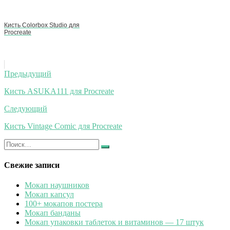
Кисть Colorbox Studio для
Procreate
Навигация
Предыдущий
по
Кисть ASUKA111 для Procreate
записям
Следующий
Кисть Vintage Comic для Procreate
Искать:
Найти
Свежие записи
Мокап наушников
Мокап капсул
100+ мокапов постера
Мокап банданы
Мокап упаковки таблеток и витаминов — 17 штук