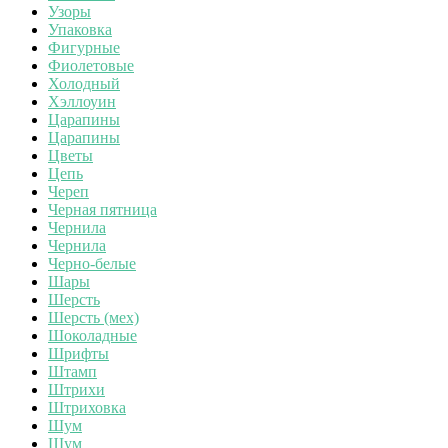
Узоры
Упаковка
Фигурные
Фиолетовые
Холодный
Хэллоуин
Царапины
Царапины
Цветы
Цепь
Череп
Черная пятница
Чернила
Чернила
Черно-белые
Шары
Шерсть
Шерсть (мех)
Шоколадные
Шрифты
Штамп
Штрихи
Штриховка
Шум
Шум