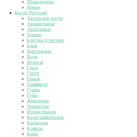
Шоколадные
Яркие
Кисти Procreate
Авторские кисти
Акварельные
Акриловые
Аниме
Блестки (глиттер)
Блик
Винтажные
Вода
Волосы
Глаза
Глитч
Гранж
Граффити
Гуашь
Губы
Животные
Зернистые
Иллюстрации
Калиграфические
Карандаш
Кляксы
Кожа