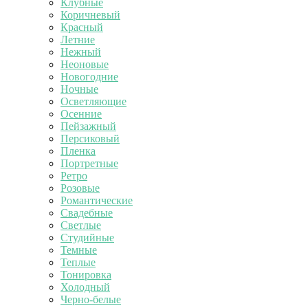
Клубные
Коричневый
Красный
Летние
Нежный
Неоновые
Новогодние
Ночные
Осветляющие
Осенние
Пейзажный
Персиковый
Пленка
Портретные
Ретро
Розовые
Романтические
Свадебные
Светлые
Студийные
Темные
Теплые
Тонировка
Холодный
Черно-белые