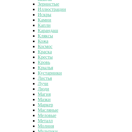
Зернистые
Иллюстрации
Искры
Камни
Капли
Карандаш
Кляксы
Кожа
Космос
Краска
Кресты
Кровь
Крылья
Кустарники
Листья
Лучи
Люди
Магия
Мазки
Маркер
Масляные
Меловые
Металл
Молния
Мультики