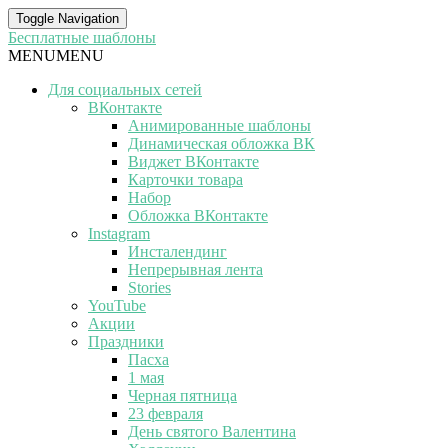
Toggle Navigation
Бесплатные шаблоны
MENU
MENU
Для социальных сетей
ВКонтакте
Анимированные шаблоны
Динамическая обложка ВК
Виджет ВКонтакте
Карточки товара
Набор
Обложка ВКонтакте
Instagram
Инсталендинг
Непрерывная лента
Stories
YouTube
Акции
Праздники
Пасха
1 мая
Черная пятница
23 февраля
День святого Валентина