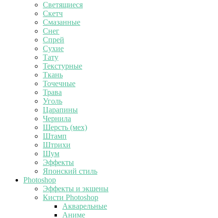
Светящиеся
Скетч
Смазанные
Снег
Спрей
Сухие
Тату
Текстурные
Ткань
Точечные
Трава
Уголь
Царапины
Чернила
Шерсть (мех)
Штамп
Штрихи
Шум
Эффекты
Японский стиль
Photoshop
Эффекты и экшены
Кисти Photoshop
Акварельные
Аниме