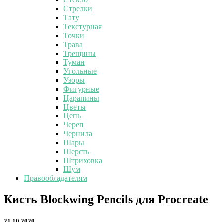
Стрелки
Тату
Текстурная
Точки
Трава
Трещины
Туман
Угольные
Узоры
Фигурные
Царапины
Цветы
Цепь
Череп
Чернила
Шары
Шерсть
Штриховка
Шум
Правообладателям
Кисть
Кисть Blockwing Pencils для Procreate
Blockwing
Pencils
21.10.2020