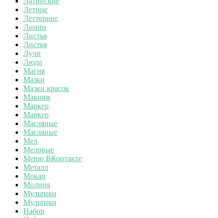
Латинские
Летние
Леттеринг
Линии
Листья
Листья
Лучи
Люди
Магия
Мазки
Мазки красок
Макияж
Маркер
Маркер
Масляные
Масляные
Мел
Меловые
Меню ВКонтакте
Металл
Мокап
Молния
Мультики
Мультики
Набор