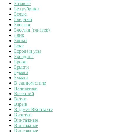
Базовые
Без рубрики
Белые
Бледный
Блестки
Блестки (глиттер)
Блик
Блики
Боке
Борода и усы
Брендинг
Брови
Брызги
Бумага
Бумага
В едином стиле
Ванильный
Весенний
Ветки
Взрыв
Виджет ВКонтакте
Визитки
Винтажные
Винтажные
Винтажные