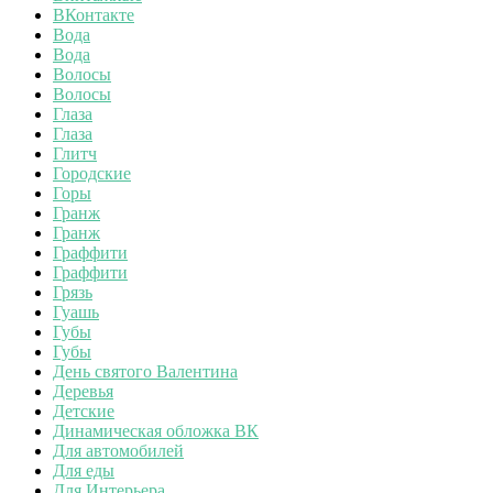
ВКонтакте
Вода
Вода
Волосы
Волосы
Глаза
Глаза
Глитч
Городские
Горы
Гранж
Гранж
Граффити
Граффити
Грязь
Гуашь
Губы
Губы
День святого Валентина
Деревья
Детские
Динамическая обложка ВК
Для автомобилей
Для еды
Для Интерьера