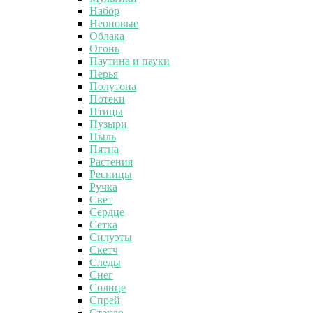
Набор
Неоновые
Облака
Огонь
Паутина и пауки
Перья
Полутона
Потеки
Птицы
Пузыри
Пыль
Пятна
Растения
Ресницы
Ручка
Свет
Сердце
Сетка
Силуэты
Скетч
Следы
Снег
Солнце
Спрей
Стекло