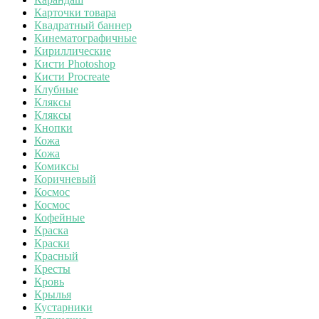
Карточки товара
Квадратный баннер
Кинематографичные
Кириллические
Кисти Photoshop
Кисти Procreate
Клубные
Кляксы
Кляксы
Кнопки
Кожа
Кожа
Комиксы
Коричневый
Космос
Космос
Кофейные
Краска
Краски
Красный
Кресты
Кровь
Крылья
Кустарники