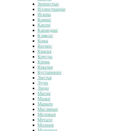
Зернистые
Иллюстрации
Искры
Камни
Капли
Карандаш
Кляксы
Кожа
Космос
Краска
Кресты
Кровь
Крылья
Кустарники
Листья
Лучи
Люди
Магия
Мазки
Маркер
Масляные
Меловые
Металл
Молния
Мультики