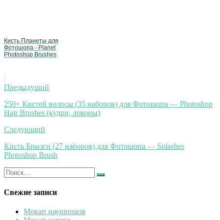
Кисть Планеты для
Фотошопа - Planet
Photoshop Brushes
Навигация
Предыдущий
по
250+ Кистей волосы (35 наборов) для Фотошопа — Photoshop
Hair Brushes (кудри, локоны)
записям
Следующий
Кисть Брызги (27 наборов) для Фотошопа — Splashes
Photoshop Brush
Искать:
Найти
Свежие записи
Мокап наушников