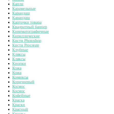
Капли
Карамельные
Карандаш
Карандаш
Карточки товара
Квадратный баннер
Кинематографичные
Кириллические
Кисти Photoshop
Кисти Procreate
Клубные
Кляксы
Кляксы
Кнопки
Кожа
Кожа
Комиксы
Коричневый
Космос
Космос
Кофейные
Краска
Краски
Красный
Кресты