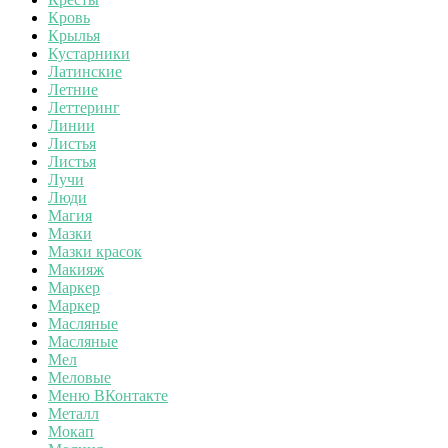
Кровь
Крылья
Кустарники
Латинские
Летние
Леттеринг
Линии
Листья
Листья
Лучи
Люди
Магия
Мазки
Мазки красок
Макияж
Маркер
Маркер
Масляные
Масляные
Мел
Меловые
Меню ВКонтакте
Металл
Мокап