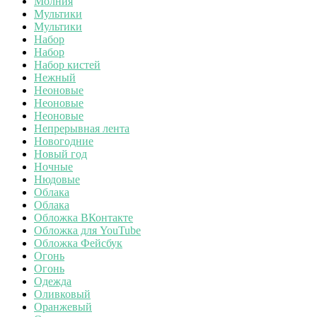
Молния
Мультики
Мультики
Набор
Набор
Набор кистей
Нежный
Неоновые
Неоновые
Неоновые
Непрерывная лента
Новогодние
Новый год
Ночные
Нюдовые
Облака
Облака
Обложка ВКонтакте
Обложка для YouTube
Обложка Фейсбук
Огонь
Огонь
Одежда
Оливковый
Оранжевый