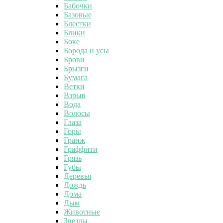
Бабочки
Базовые
Блестки
Блики
Боке
Борода и усы
Брови
Брызги
Бумага
Ветки
Взрыв
Вода
Волосы
Глаза
Горы
Гранж
Граффити
Грязь
Губы
Деревья
Дождь
Дома
Дым
Животные
Звезды