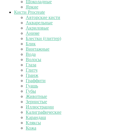
Шоколадные
Яркие
Кисти Procreate
Авторские кисти
Акварельные
Акриловые
Аниме
Блестки (глиттер)
Блик
Винтажные
Вода
Волосы
Глаза
Глитч
Гранж
Граффити
Гуашь
Губы
Животные
Зернистые
Иллюстрации
Калиграфические
Карандаш
Кляксы
Кожа