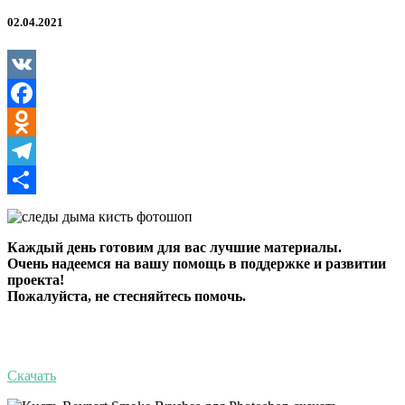
наборов)
для
02.04.2021
Фотошоп
—
Smoke
Photoshop
VK
Brush
Facebook
Odnoklassniki
Telegram
Отправить
Каждый день готовим для вас лучшие материалы.
Очень надеемся на вашу помощь в поддержке и развитии
проекта!
Пожалуйста, не стесняйтесь помочь.
Скачать