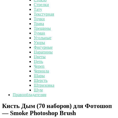
Стрелки
Тату
Текстурная
Точки
Трава
Трещины
Туман
Угольные
Узоры
Фигурные
Царапины
Цветы
Цепь
Череп
Чернила
Шары
Шерсть
Штриховка
Шум
Правообладателям
Кисть
Кисть Дым (70 наборов) для Фотошоп
Дым
— Smoke Photoshop Brush
(70