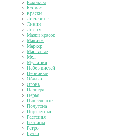
Комиксы
Космос
Краски
Леттеринг
Линии
Листья
Мазки красок
Макияж
Маркер
Масляные
Мел
Мультики
Набор кистей
Неоновые
Облака
Огонь
Палитра
Перья
Пиксельные
Полутона
Портретные
Растения
Ресницы
Ретро
Ручка