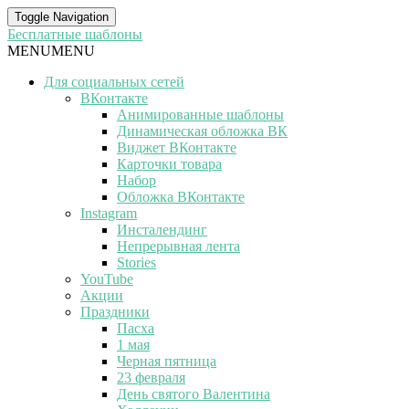
Toggle Navigation
Бесплатные шаблоны
MENU
MENU
Для социальных сетей
ВКонтакте
Анимированные шаблоны
Динамическая обложка ВК
Виджет ВКонтакте
Карточки товара
Набор
Обложка ВКонтакте
Instagram
Инсталендинг
Непрерывная лента
Stories
YouTube
Акции
Праздники
Пасха
1 мая
Черная пятница
23 февраля
День святого Валентина