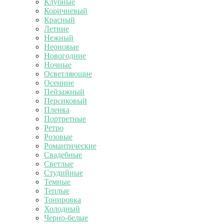
Клубные
Коричневый
Красный
Летние
Нежный
Неоновые
Новогодние
Ночные
Осветляющие
Осенние
Пейзажный
Персиковый
Пленка
Портретные
Ретро
Розовые
Романтические
Свадебные
Светлые
Студийные
Темные
Теплые
Тонировка
Холодный
Черно-белые