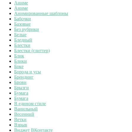
Аниме
Аниме
Анимированные шаблоны
Бабочки
Базовые
Без рубрики
Белые
Бледный
Блестки
Блестки (глиттер)
Блик
Блики
Боке
Борода и усы
Брендинг
Брови
Брызги
Бумага
Бумага
В едином стиле
Ванильный
Весенний
Ветки
Взрыв
Виджет ВКонтакте