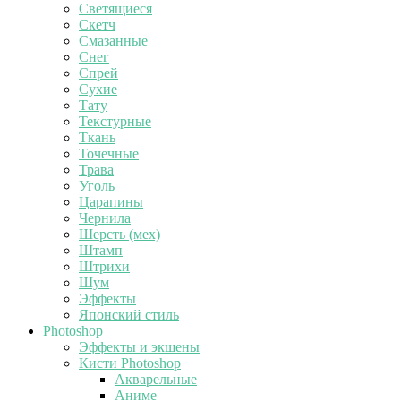
Светящиеся
Скетч
Смазанные
Снег
Спрей
Сухие
Тату
Текстурные
Ткань
Точечные
Трава
Уголь
Царапины
Чернила
Шерсть (мех)
Штамп
Штрихи
Шум
Эффекты
Японский стиль
Photoshop
Эффекты и экшены
Кисти Photoshop
Акварельные
Аниме