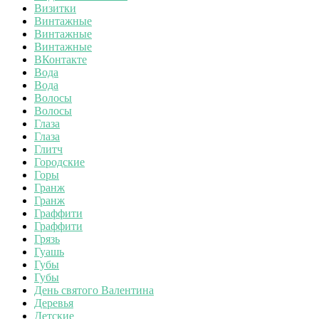
Визитки
Винтажные
Винтажные
Винтажные
ВКонтакте
Вода
Вода
Волосы
Волосы
Глаза
Глаза
Глитч
Городские
Горы
Гранж
Гранж
Граффити
Граффити
Грязь
Гуашь
Губы
Губы
День святого Валентина
Деревья
Детские