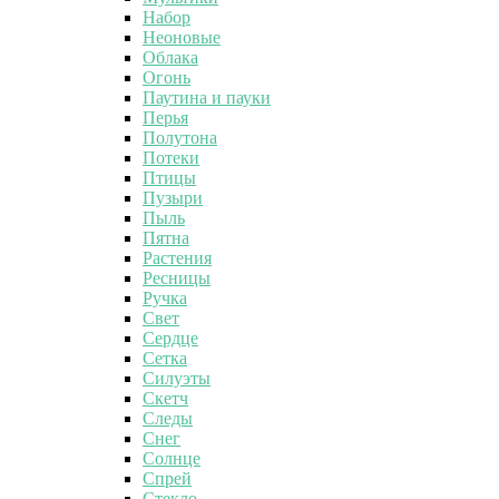
Набор
Неоновые
Облака
Огонь
Паутина и пауки
Перья
Полутона
Потеки
Птицы
Пузыри
Пыль
Пятна
Растения
Ресницы
Ручка
Свет
Сердце
Сетка
Силуэты
Скетч
Следы
Снег
Солнце
Спрей
Стекло