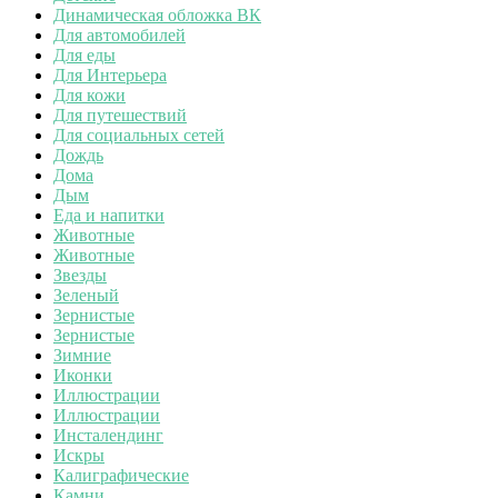
Динамическая обложка ВК
Для автомобилей
Для еды
Для Интерьера
Для кожи
Для путешествий
Для социальных сетей
Дождь
Дома
Дым
Еда и напитки
Животные
Животные
Звезды
Зеленый
Зернистые
Зернистые
Зимние
Иконки
Иллюстрации
Иллюстрации
Инсталендинг
Искры
Калиграфические
Камни