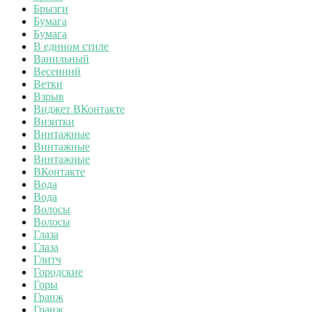
Брызги
Бумага
Бумага
В едином стиле
Ванильный
Весенний
Ветки
Взрыв
Виджет ВКонтакте
Визитки
Винтажные
Винтажные
Винтажные
ВКонтакте
Вода
Вода
Волосы
Волосы
Глаза
Глаза
Глитч
Городские
Горы
Гранж
Гранж