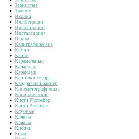
Зернистые
Зимние
Иконки
Иллюстрации
Иллюстрации
Инсталендинг
Искры
Калиграфические
Камни
Капли
Карамельные
Карандаш
Карандаш
Карточки товара
Квадратный баннер
Кинематографичные
Кириллические
Кисти Photoshop
Кисти Procreate
Клубные
Кляксы
Кляксы
Кнопки
Кожа