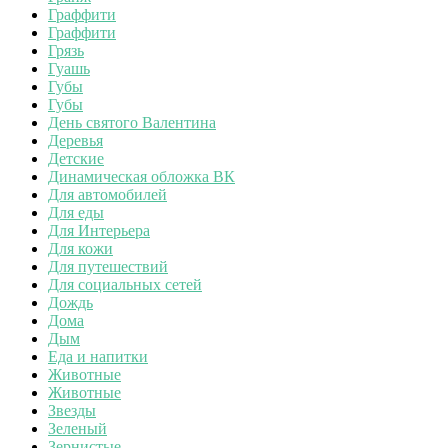
Граффити
Граффити
Грязь
Гуашь
Губы
Губы
День святого Валентина
Деревья
Детские
Динамическая обложка ВК
Для автомобилей
Для еды
Для Интерьера
Для кожи
Для путешествий
Для социальных сетей
Дождь
Дома
Дым
Еда и напитки
Животные
Животные
Звезды
Зеленый
Зернистые