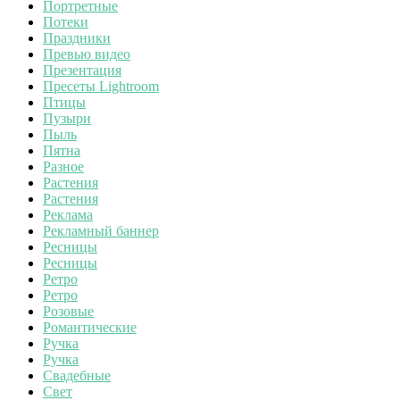
Портретные
Потеки
Праздники
Превью видео
Презентация
Пресеты Lightroom
Птицы
Пузыри
Пыль
Пятна
Разное
Растения
Растения
Реклама
Рекламный баннер
Ресницы
Ресницы
Ретро
Ретро
Розовые
Романтические
Ручка
Ручка
Свадебные
Свет