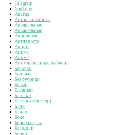
Telegram
YouTube
Аватар
Авторские кисти
Акварельные
Акварельные
Акриловые
Активности
Акции
Аниме
Аниме
Анимированные шаблоны
Бабочки
Базовые
Без рубрики
Белые
Бледный
Блестки
Блестки (глиттер)
Блик
Блики
Боке
Борода и усы
Брендинг
Брови