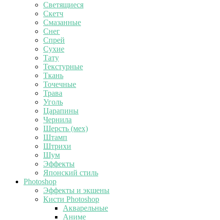
Светящиеся
Скетч
Смазанные
Снег
Спрей
Сухие
Тату
Текстурные
Ткань
Точечные
Трава
Уголь
Царапины
Чернила
Шерсть (мех)
Штамп
Штрихи
Шум
Эффекты
Японский стиль
Photoshop
Эффекты и экшены
Кисти Photoshop
Акварельные
Аниме