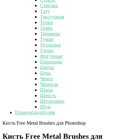
Стрелки
Тату
Текстурная
Точки
Трава
Трещины
Туман
Угольные
Узоры
Фигурные
Царапины
Цветы
Цепь
Череп
Чернила
Шары
Шерсть
Штриховка
Шум
Правообладателям
Кисть Free Metal Brushes для Photoshop
Кисть Free Metal Brushes для