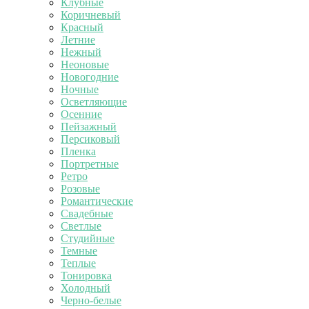
Клубные
Коричневый
Красный
Летние
Нежный
Неоновые
Новогодние
Ночные
Осветляющие
Осенние
Пейзажный
Персиковый
Пленка
Портретные
Ретро
Розовые
Романтические
Свадебные
Светлые
Студийные
Темные
Теплые
Тонировка
Холодный
Черно-белые