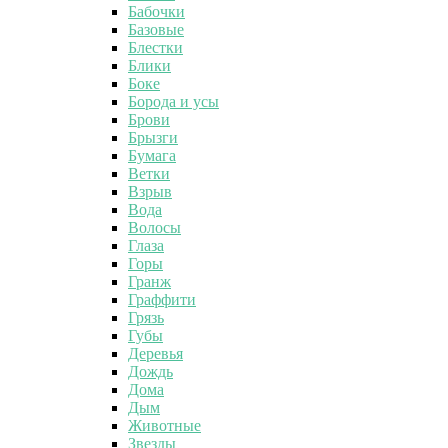
Бабочки
Базовые
Блестки
Блики
Боке
Борода и усы
Брови
Брызги
Бумага
Ветки
Взрыв
Вода
Волосы
Глаза
Горы
Гранж
Граффити
Грязь
Губы
Деревья
Дождь
Дома
Дым
Животные
Звезды