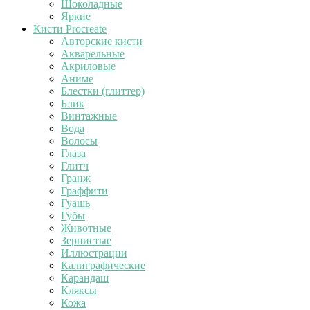
Шоколадные
Яркие
Кисти Procreate
Авторские кисти
Акварельные
Акриловые
Аниме
Блестки (глиттер)
Блик
Винтажные
Вода
Волосы
Глаза
Глитч
Гранж
Граффити
Гуашь
Губы
Животные
Зернистые
Иллюстрации
Калиграфические
Карандаш
Кляксы
Кожа