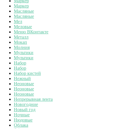
Маркер
Маркер
Масляные
Масляные
Мел
Меловые
Меню ВКонтакте
Металл
Мокап
Молния
Мультики
Мультики
Набор
Набор
Набор кистей
Нежный
Неоновые
Неоновые
Неоновые
Непрерывная лента
Новогодние
Новый год
Ночные
Нюдовые
Облака