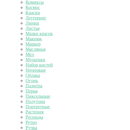
Комиксы
Космос
Краски
Леттеринг
Линии
Листья
Мазки красок
Макияж
Маркер
Масляные
Мел
Мультики
Набор кистей
Неоновые
Облака
Огонь
Палитра
Перья
Пиксельные
Полутона
Портретные
Растения
Ресницы
Ретро
Ручка