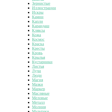
Зернистые
Иллюстрации
Искры
Камни
Капли
Карандаш
Кляксы
Кожа
Космос
Краска
Кресты
Кровь
Крылья
Кустарники
Листья
Лучи
Люди
Магия
Мазки
Маркер
Масляные
Меловые
Металл
Молния
Мультики