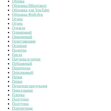
Облака
Обложка ВКонтакте
Обложка для YouTube
Обложка Фейсбук
Огонь
Огонь
Одежда
Оливковый
Оранжевый
Осветляющие
Осенние
Палитра
Пасха
Паутина и пауки
Пейзажный
Переписка
Персиковый
Перья
Перья
Печатная продукция
Пиксельные
Пленка
Полутона
Полутона
Портретные