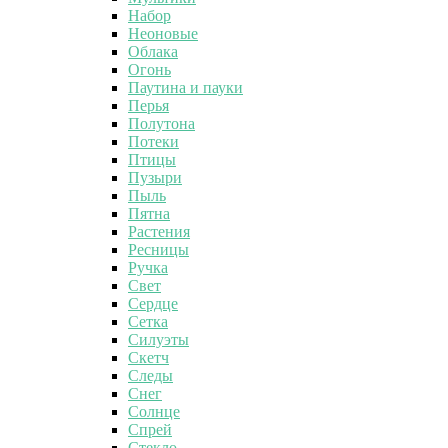
Набор
Неоновые
Облака
Огонь
Паутина и пауки
Перья
Полутона
Потеки
Птицы
Пузыри
Пыль
Пятна
Растения
Ресницы
Ручка
Свет
Сердце
Сетка
Силуэты
Скетч
Следы
Снег
Солнце
Спрей
Стекло