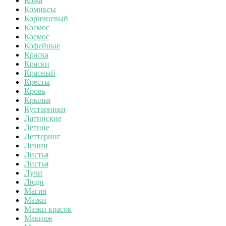
Кожа
Комиксы
Коричневый
Космос
Космос
Кофейные
Краска
Краски
Красный
Кресты
Кровь
Крылья
Кустарники
Латинские
Летние
Леттеринг
Линии
Листья
Листья
Лучи
Люди
Магия
Мазки
Мазки красок
Макияж