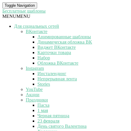
Toggle Navigation
Бесплатные шаблоны
MENU
MENU
Для социальных сетей
ВКонтакте
Анимированные шаблоны
Динамическая обложка ВК
Виджет ВКонтакте
Карточки товара
Набор
Обложка ВКонтакте
Instagram
Инсталендинг
Непрерывная лента
Stories
YouTube
Акции
Праздники
Пасха
1 мая
Черная пятница
23 февраля
День святого Валентина