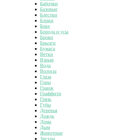
Бабочки
Базовые
Блестки
Блики
Боке
Борода и усы
Брови
Брызги
Бумага
Ветки
Взрыв
Вода
Волосы
Глаза
Горы
Гранж
Граффити
Грязь
Губы
Деревья
Дождь
Дома
Дым
Животные
Звезды