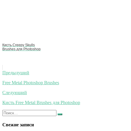
Кисть Creepy Skulls
Brushes для Photoshop
Навигация
Предыдущий
по
Free Metal Photoshop Brushes
записям
Следующий
Кисть Free Metal Brushes для Photoshop
Искать:
Найти
Свежие записи