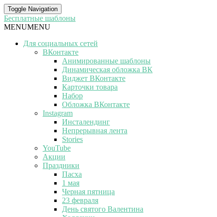
Toggle Navigation
Бесплатные шаблоны
MENU
MENU
Для социальных сетей
ВКонтакте
Анимированные шаблоны
Динамическая обложка ВК
Виджет ВКонтакте
Карточки товара
Набор
Обложка ВКонтакте
Instagram
Инсталендинг
Непрерывная лента
Stories
YouTube
Акции
Праздники
Пасха
1 мая
Черная пятница
23 февраля
День святого Валентина