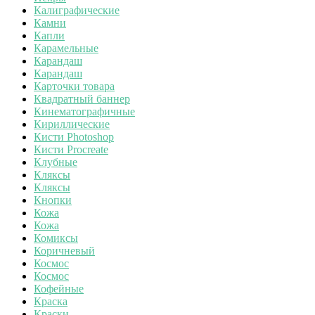
Калиграфические
Камни
Капли
Карамельные
Карандаш
Карандаш
Карточки товара
Квадратный баннер
Кинематографичные
Кириллические
Кисти Photoshop
Кисти Procreate
Клубные
Кляксы
Кляксы
Кнопки
Кожа
Кожа
Комиксы
Коричневый
Космос
Космос
Кофейные
Краска
Краски