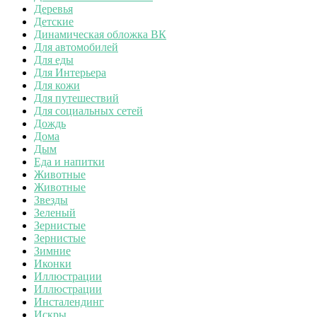
Деревья
Детские
Динамическая обложка ВК
Для автомобилей
Для еды
Для Интерьера
Для кожи
Для путешествий
Для социальных сетей
Дождь
Дома
Дым
Еда и напитки
Животные
Животные
Звезды
Зеленый
Зернистые
Зернистые
Зимние
Иконки
Иллюстрации
Иллюстрации
Инсталендинг
Искры