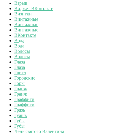
Взрыв
Виджет ВКонтакте
Визитки
Винтажные
Винтажные
Винтажные
ВКонтакте
Вода
Вода
Волосы
Волосы
Глаза
Глаза
Глитч
Городские
Горы
Гранж
Гранж
Граффити
Граффити
Грязь
Гуашь
Губы
Губы
День святого Валентина