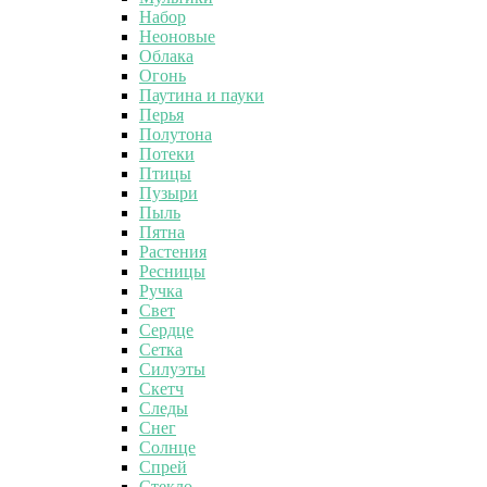
Набор
Неоновые
Облака
Огонь
Паутина и пауки
Перья
Полутона
Потеки
Птицы
Пузыри
Пыль
Пятна
Растения
Ресницы
Ручка
Свет
Сердце
Сетка
Силуэты
Скетч
Следы
Снег
Солнце
Спрей
Стекло