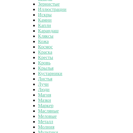
Зернистые
Иллюстрации
Искры
Камни
Капли
Карандаш
Кляксы
Кожа
Космос
Краска
Кресты
Кровь
Крылья
Кустарники
Листья
Лучи
Люди
Магия
Мазки
Маркер
Масляные
Меловые
Металл
Молния
Мультики