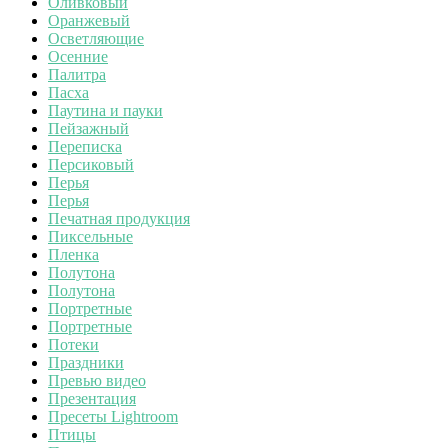
Оливковый
Оранжевый
Осветляющие
Осенние
Палитра
Пасха
Паутина и пауки
Пейзажный
Переписка
Персиковый
Перья
Перья
Печатная продукция
Пиксельные
Пленка
Полутона
Полутона
Портретные
Портретные
Потеки
Праздники
Превью видео
Презентация
Пресеты Lightroom
Птицы