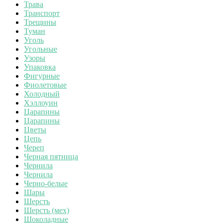
Трава
Транспорт
Трещины
Туман
Уголь
Угольные
Узоры
Упаковка
Фигурные
Фиолетовые
Холодный
Хэллоуин
Царапины
Царапины
Цветы
Цепь
Череп
Черная пятница
Чернила
Чернила
Черно-белые
Шары
Шерсть
Шерсть (мех)
Шоколадные