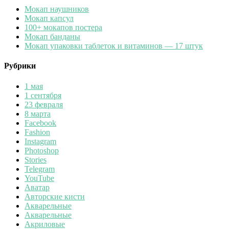
Мокап наушников
Мокап капсул
100+ мокапов постера
Мокап банданы
Мокап упаковки таблеток и витаминов — 17 штук
Рубрики
1 мая
1 сентября
23 февраля
8 марта
Facebook
Fashion
Instagram
Photoshop
Stories
Telegram
YouTube
Аватар
Авторские кисти
Акварельные
Акварельные
Акриловые