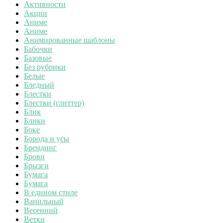
Активности
Акции
Аниме
Аниме
Анимированные шаблоны
Бабочки
Базовые
Без рубрики
Белые
Бледный
Блестки
Блестки (глиттер)
Блик
Блики
Боке
Борода и усы
Брендинг
Брови
Брызги
Бумага
Бумага
В едином стиле
Ванильный
Весенний
Ветки