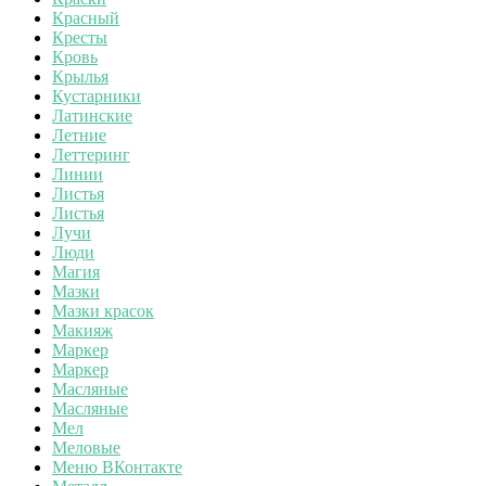
Красный
Кресты
Кровь
Крылья
Кустарники
Латинские
Летние
Леттеринг
Линии
Листья
Листья
Лучи
Люди
Магия
Мазки
Мазки красок
Макияж
Маркер
Маркер
Масляные
Масляные
Мел
Меловые
Меню ВКонтакте