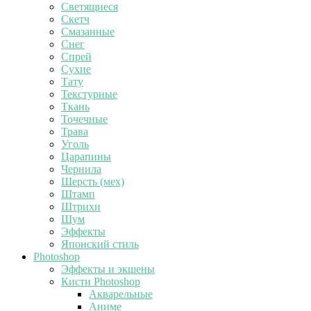
Светящиеся
Скетч
Смазанные
Снег
Спрей
Сухие
Тату
Текстурные
Ткань
Точечные
Трава
Уголь
Царапины
Чернила
Шерсть (мех)
Штамп
Штрихи
Шум
Эффекты
Японский стиль
Photoshop
Эффекты и экшены
Кисти Photoshop
Акварельные
Аниме