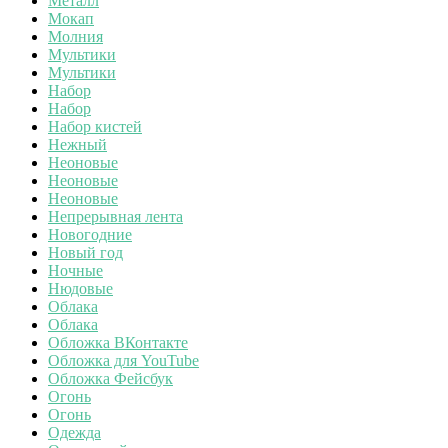
Металл
Мокап
Молния
Мультики
Мультики
Набор
Набор
Набор кистей
Нежный
Неоновые
Неоновые
Неоновые
Непрерывная лента
Новогодние
Новый год
Ночные
Нюдовые
Облака
Облака
Обложка ВКонтакте
Обложка для YouTube
Обложка Фейсбук
Огонь
Огонь
Одежда