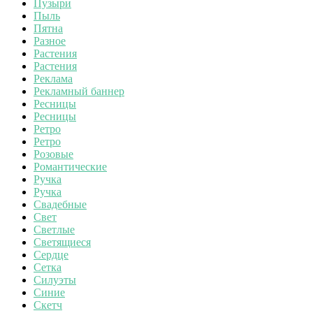
Пузыри
Пыль
Пятна
Разное
Растения
Растения
Реклама
Рекламный баннер
Ресницы
Ресницы
Ретро
Ретро
Розовые
Романтические
Ручка
Ручка
Свадебные
Свет
Светлые
Светящиеся
Сердце
Сетка
Силуэты
Синие
Скетч