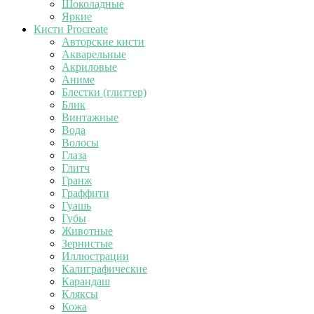
Шоколадные
Яркие
Кисти Procreate
Авторские кисти
Акварельные
Акриловые
Аниме
Блестки (глиттер)
Блик
Винтажные
Вода
Волосы
Глаза
Глитч
Гранж
Граффити
Гуашь
Губы
Животные
Зернистые
Иллюстрации
Калиграфические
Карандаш
Кляксы
Кожа