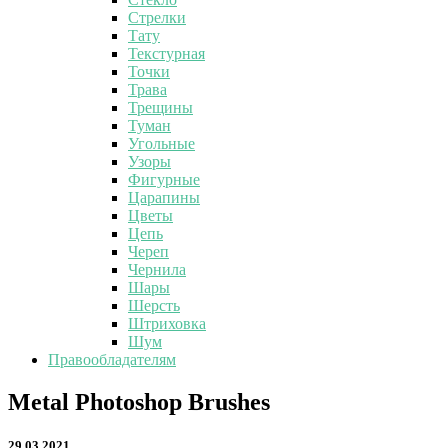
Стрелки
Тату
Текстурная
Точки
Трава
Трещины
Туман
Угольные
Узоры
Фигурные
Царапины
Цветы
Цепь
Череп
Чернила
Шары
Шерсть
Штриховка
Шум
Правообладателям
Metal
Metal Photoshop Brushes
Photoshop
Brushes
29.03.2021