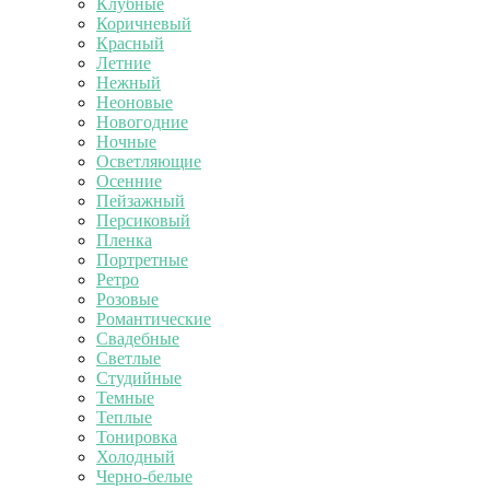
Клубные
Коричневый
Красный
Летние
Нежный
Неоновые
Новогодние
Ночные
Осветляющие
Осенние
Пейзажный
Персиковый
Пленка
Портретные
Ретро
Розовые
Романтические
Свадебные
Светлые
Студийные
Темные
Теплые
Тонировка
Холодный
Черно-белые