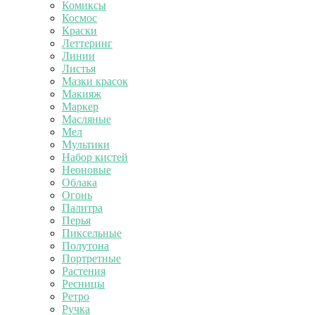
Комиксы
Космос
Краски
Леттеринг
Линии
Листья
Мазки красок
Макияж
Маркер
Масляные
Мел
Мультики
Набор кистей
Неоновые
Облака
Огонь
Палитра
Перья
Пиксельные
Полутона
Портретные
Растения
Ресницы
Ретро
Ручка