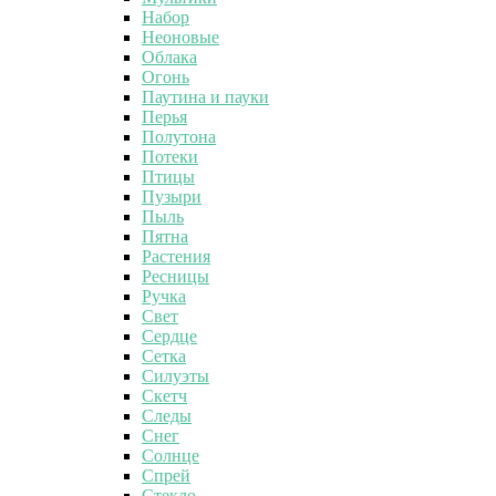
Набор
Неоновые
Облака
Огонь
Паутина и пауки
Перья
Полутона
Потеки
Птицы
Пузыри
Пыль
Пятна
Растения
Ресницы
Ручка
Свет
Сердце
Сетка
Силуэты
Скетч
Следы
Снег
Солнце
Спрей
Стекло