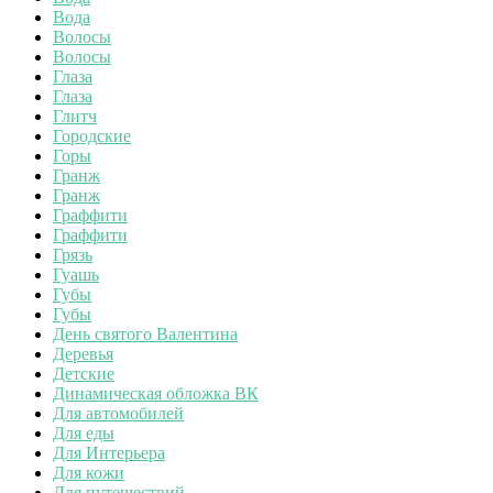
Вода
Волосы
Волосы
Глаза
Глаза
Глитч
Городские
Горы
Гранж
Гранж
Граффити
Граффити
Грязь
Гуашь
Губы
Губы
День святого Валентина
Деревья
Детские
Динамическая обложка ВК
Для автомобилей
Для еды
Для Интерьера
Для кожи
Для путешествий