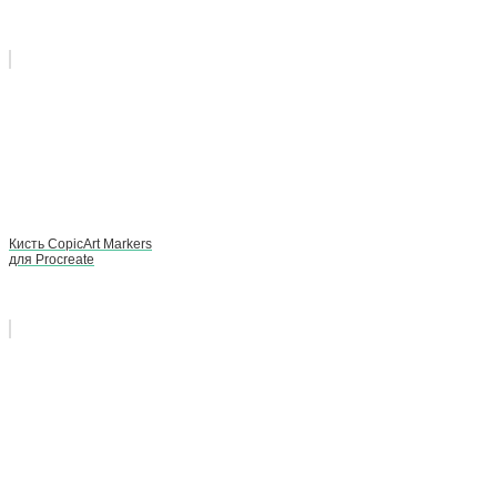
Кисть CopicArt Markers
для Procreate