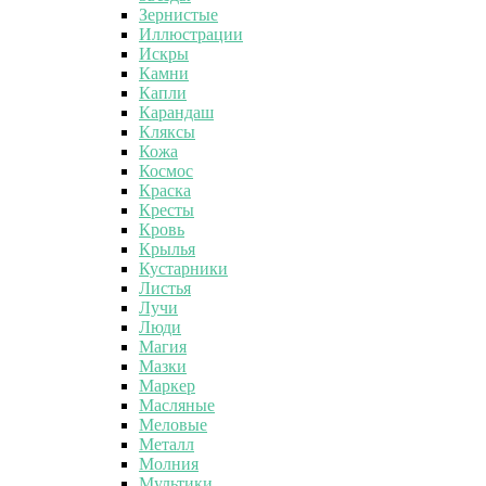
Зернистые
Иллюстрации
Искры
Камни
Капли
Карандаш
Кляксы
Кожа
Космос
Краска
Кресты
Кровь
Крылья
Кустарники
Листья
Лучи
Люди
Магия
Мазки
Маркер
Масляные
Меловые
Металл
Молния
Мультики