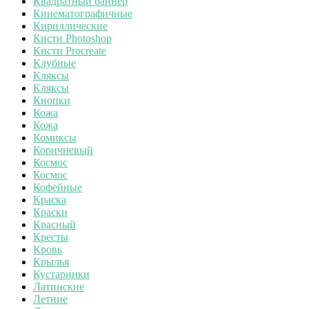
Квадратный баннер
Кинематографичные
Кириллические
Кисти Photoshop
Кисти Procreate
Клубные
Кляксы
Кляксы
Кнопки
Кожа
Кожа
Комиксы
Коричневый
Космос
Космос
Кофейные
Краска
Краски
Красный
Кресты
Кровь
Крылья
Кустарники
Латинские
Летние