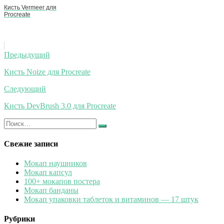
Кисть Vermeer для
Procreate
Навигация
Предыдущий
по
Кисть Noize для Procreate
записям
Следующий
Кисть DevBrush 3.0 для Procreate
Искать:
Найти
Свежие записи
Мокап наушников
Мокап капсул
100+ мокапов постера
Мокап банданы
Мокап упаковки таблеток и витаминов — 17 штук
Рубрики