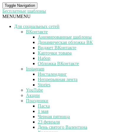
Toggle Navigation
Бесплатные шаблоны
MENU
MENU
Для социальных сетей
ВКонтакте
Анимированные шаблоны
Динамическая обложка ВК
Виджет ВКонтакте
Карточки товара
Набор
Обложка ВКонтакте
Instagram
Инсталендинг
Непрерывная лента
Stories
YouTube
Акции
Праздники
Пасха
1 мая
Черная пятница
23 февраля
День святого Валентина