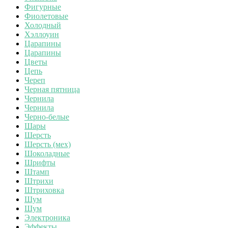
Фигурные
Фиолетовые
Холодный
Хэллоуин
Царапины
Царапины
Цветы
Цепь
Череп
Черная пятница
Чернила
Чернила
Черно-белые
Шары
Шерсть
Шерсть (мех)
Шоколадные
Шрифты
Штамп
Штрихи
Штриховка
Шум
Шум
Электроника
Эффекты