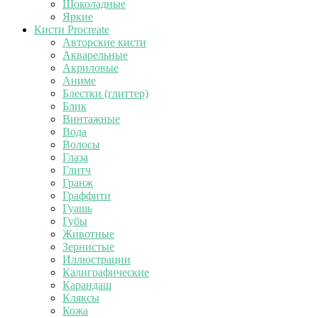
Шоколадные
Яркие
Кисти Procreate
Авторские кисти
Акварельные
Акриловые
Аниме
Блестки (глиттер)
Блик
Винтажные
Вода
Волосы
Глаза
Глитч
Гранж
Граффити
Гуашь
Губы
Животные
Зернистые
Иллюстрации
Калиграфические
Карандаш
Кляксы
Кожа