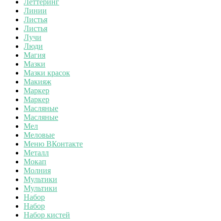
Леттеринг
Линии
Листья
Листья
Лучи
Люди
Магия
Мазки
Мазки красок
Макияж
Маркер
Маркер
Масляные
Масляные
Мел
Меловые
Меню ВКонтакте
Металл
Мокап
Молния
Мультики
Мультики
Набор
Набор
Набор кистей