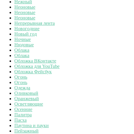
Нежный
Неоновые
Неоновые
Неоновые
Непрерывная лента
Новогодние
Новый год
Ночные
Нюдовые
Облака
Облака
Обложка ВКонтакте
Обложка для YouTube
Обложка Фейсбук
Огонь
Огонь
Одежда
Оливковый
Оранжевый
Осветляющие
Осенние
Палитра
Пасха
Паутина и пауки
Пейзажный