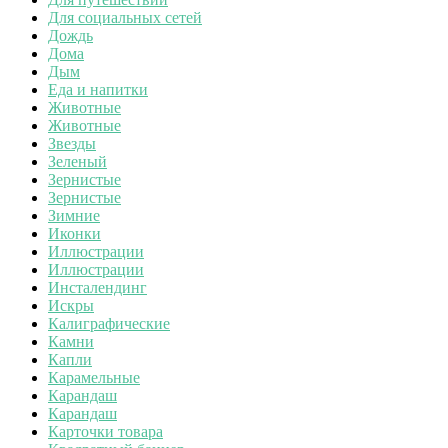
Для социальных сетей
Дождь
Дома
Дым
Еда и напитки
Животные
Животные
Звезды
Зеленый
Зернистые
Зернистые
Зимние
Иконки
Иллюстрации
Иллюстрации
Инсталендинг
Искры
Калиграфические
Камни
Капли
Карамельные
Карандаш
Карандаш
Карточки товара