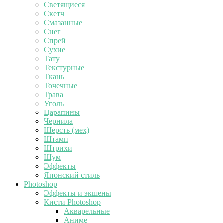
Светящиеся
Скетч
Смазанные
Снег
Спрей
Сухие
Тату
Текстурные
Ткань
Точечные
Трава
Уголь
Царапины
Чернила
Шерсть (мех)
Штамп
Штрихи
Шум
Эффекты
Японский стиль
Photoshop
Эффекты и экшены
Кисти Photoshop
Акварельные
Аниме