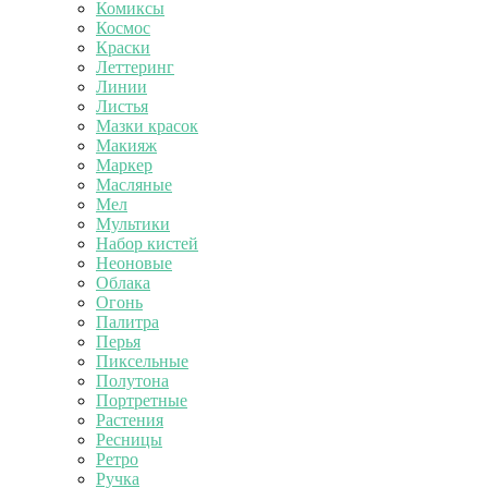
Комиксы
Космос
Краски
Леттеринг
Линии
Листья
Мазки красок
Макияж
Маркер
Масляные
Мел
Мультики
Набор кистей
Неоновые
Облака
Огонь
Палитра
Перья
Пиксельные
Полутона
Портретные
Растения
Ресницы
Ретро
Ручка