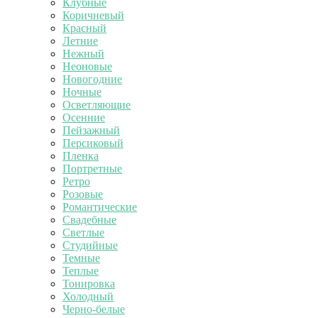
Клубные
Коричневый
Красный
Летние
Нежный
Неоновые
Новогодние
Ночные
Осветляющие
Осенние
Пейзажный
Персиковый
Пленка
Портретные
Ретро
Розовые
Романтические
Свадебные
Светлые
Студийные
Темные
Теплые
Тонировка
Холодный
Черно-белые