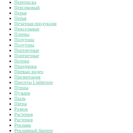
Переписка
Персиковый
Перья
Перья
Печатная продукция
Пиксельные
Пленка
Полутона
Полутона
Портретные
Портретные
Потеки
Праздники
Превью видео
Презентация
Пресеты Lightroom
Птицы
Пузыри
Пыль
Пятна
Разное
Растения
Растения
Реклама
Рекламный баннер