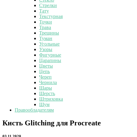
Стрелки
Тату
Текстурная
Точки
Трава
Трещины
Туман
Угольные
Узоры
Фигурные
Царапины
Цветы
Цепь
Череп
Чернила
Шары
Шерсть
Штриховка
Шум
Правообладателям
Кисть
Кисть Glitching для Procreate
Glitching
для
03.11.2020