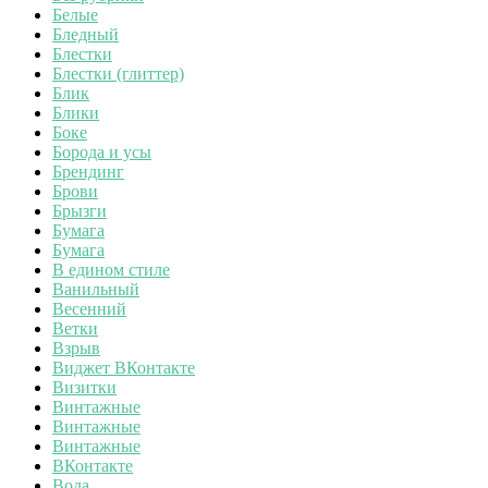
Белые
Бледный
Блестки
Блестки (глиттер)
Блик
Блики
Боке
Борода и усы
Брендинг
Брови
Брызги
Бумага
Бумага
В едином стиле
Ванильный
Весенний
Ветки
Взрыв
Виджет ВКонтакте
Визитки
Винтажные
Винтажные
Винтажные
ВКонтакте
Вода