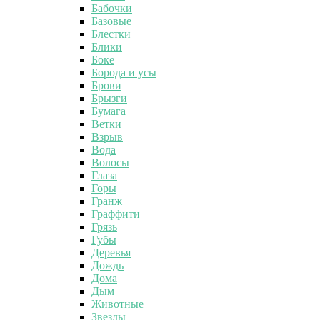
Бабочки
Базовые
Блестки
Блики
Боке
Борода и усы
Брови
Брызги
Бумага
Ветки
Взрыв
Вода
Волосы
Глаза
Горы
Гранж
Граффити
Грязь
Губы
Деревья
Дождь
Дома
Дым
Животные
Звезды