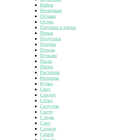
Набор
Неоновые
Облака
Огонь
Паутина и пауки
Перья
Полутона
Потеки
Птицы
Пузыри
Пыль
Пятна
Растения
Ресницы
Ручка
Свет
Сердце
Сетка
Силуэты
Скетч
Следы
Снег
Солнце
Спрей
Стекло