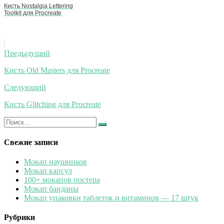
Кисть Nostalgia Lettering
Toolkit для Procreate
Навигация
Предыдущий
по
Кисть Old Masters для Procreate
записям
Следующий
Кисть Glitching для Procreate
Искать:
Найти
Свежие записи
Мокап наушников
Мокап капсул
100+ мокапов постера
Мокап банданы
Мокап упаковки таблеток и витаминов — 17 штук
Рубрики