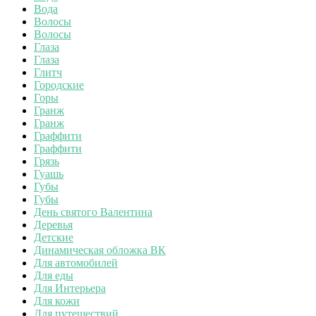
Вода
Волосы
Волосы
Глаза
Глаза
Глитч
Городские
Горы
Гранж
Гранж
Граффити
Граффити
Грязь
Гуашь
Губы
Губы
День святого Валентина
Деревья
Детские
Динамическая обложка ВК
Для автомобилей
Для еды
Для Интерьера
Для кожи
Для путешествий