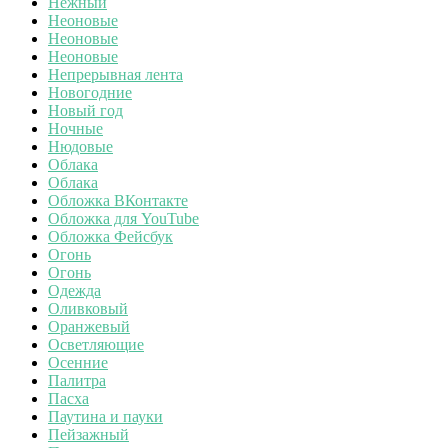
Нежный
Неоновые
Неоновые
Неоновые
Непрерывная лента
Новогодние
Новый год
Ночные
Нюдовые
Облака
Облака
Обложка ВКонтакте
Обложка для YouTube
Обложка Фейсбук
Огонь
Огонь
Одежда
Оливковый
Оранжевый
Осветляющие
Осенние
Палитра
Пасха
Паутина и пауки
Пейзажный