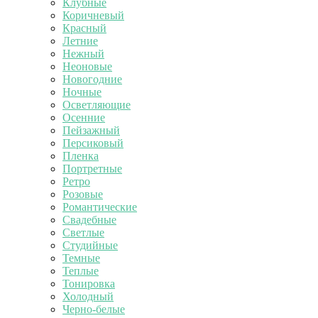
Клубные
Коричневый
Красный
Летние
Нежный
Неоновые
Новогодние
Ночные
Осветляющие
Осенние
Пейзажный
Персиковый
Пленка
Портретные
Ретро
Розовые
Романтические
Свадебные
Светлые
Студийные
Темные
Теплые
Тонировка
Холодный
Черно-белые