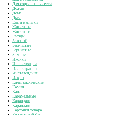
Для социальных сетей
Дождь
Дома
Дым
Еда и напитки
Животные
Животные
Звезды
Зеленый
Зернистые
Зернистые
Зимние
Иконки
Иллюстрации
Иллюстрации
Инсталендинг
Искры
Калиграфические
Камни
Капли
Карамельные
Карандаш
Карандаш
Карточки товара
Квадратный баннер