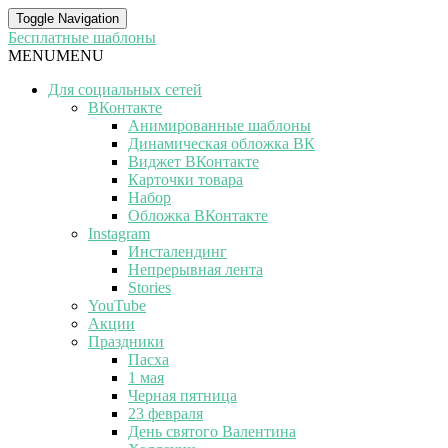
Toggle Navigation
Бесплатные шаблоны
MENU
MENU
Для социальных сетей
ВКонтакте
Анимированные шаблоны
Динамическая обложка ВК
Виджет ВКонтакте
Карточки товара
Набор
Обложка ВКонтакте
Instagram
Инсталендинг
Непрерывная лента
Stories
YouTube
Акции
Праздники
Пасха
1 мая
Черная пятница
23 февраля
День святого Валентина