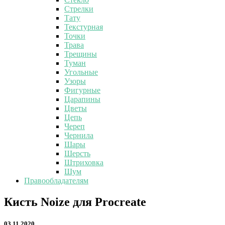
Стрелки
Тату
Текстурная
Точки
Трава
Трещины
Туман
Угольные
Узоры
Фигурные
Царапины
Цветы
Цепь
Череп
Чернила
Шары
Шерсть
Штриховка
Шум
Правообладателям
Кисть
Кисть Noize для Procreate
Noize
для
03.11.2020