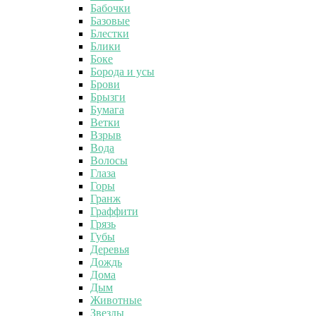
Бабочки
Базовые
Блестки
Блики
Боке
Борода и усы
Брови
Брызги
Бумага
Ветки
Взрыв
Вода
Волосы
Глаза
Горы
Гранж
Граффити
Грязь
Губы
Деревья
Дождь
Дома
Дым
Животные
Звезды