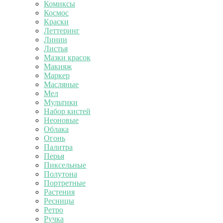
Комиксы
Космос
Краски
Леттеринг
Линии
Листья
Мазки красок
Макияж
Маркер
Масляные
Мел
Мультики
Набор кистей
Неоновые
Облака
Огонь
Палитра
Перья
Пиксельные
Полутона
Портретные
Растения
Ресницы
Ретро
Ручка