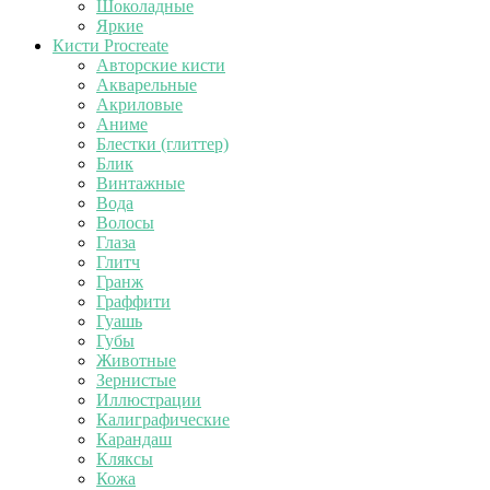
Шоколадные
Яркие
Кисти Procreate
Авторские кисти
Акварельные
Акриловые
Аниме
Блестки (глиттер)
Блик
Винтажные
Вода
Волосы
Глаза
Глитч
Гранж
Граффити
Гуашь
Губы
Животные
Зернистые
Иллюстрации
Калиграфические
Карандаш
Кляксы
Кожа