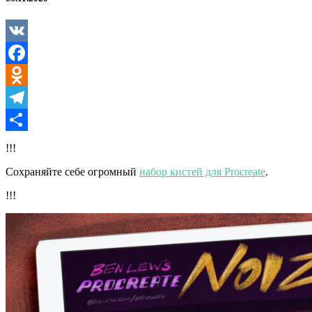
Procreate
VK
Facebook
Odnoklassniki
Telegram
Отправить
!!!
Сохраняйте себе огромный
набор кистей для Procreate
.
!!!