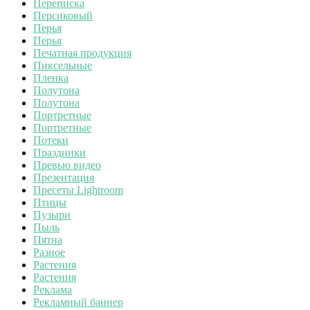
Переписка
Персиковый
Перья
Перья
Печатная продукция
Пиксельные
Пленка
Полутона
Полутона
Портретные
Портретные
Потеки
Праздники
Превью видео
Презентация
Пресеты Lightroom
Птицы
Пузыри
Пыль
Пятна
Разное
Растения
Растения
Реклама
Рекламный баннер