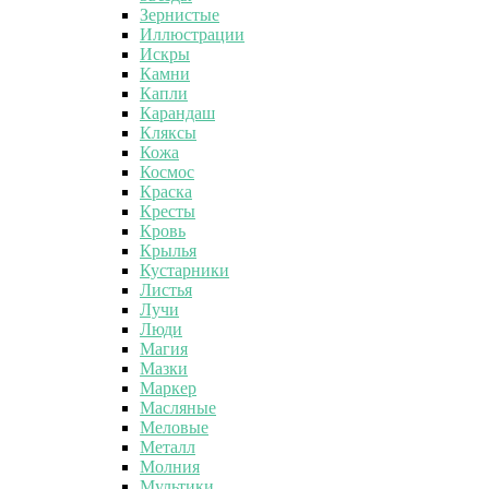
Зернистые
Иллюстрации
Искры
Камни
Капли
Карандаш
Кляксы
Кожа
Космос
Краска
Кресты
Кровь
Крылья
Кустарники
Листья
Лучи
Люди
Магия
Мазки
Маркер
Масляные
Меловые
Металл
Молния
Мультики