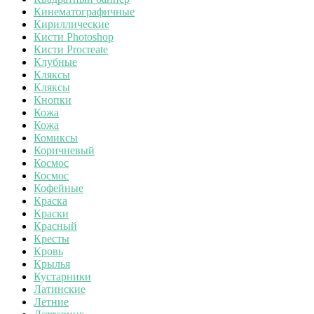
Кинематографичные
Кириллические
Кисти Photoshop
Кисти Procreate
Клубные
Кляксы
Кляксы
Кнопки
Кожа
Кожа
Комиксы
Коричневый
Космос
Космос
Кофейные
Краска
Краски
Красный
Кресты
Кровь
Крылья
Кустарники
Латинские
Летние