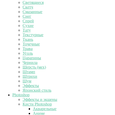
Светящиеся
Скетч
Смазанные
Снег
Спрей
Сухие
Тату
Текстурные
Ткань
Точечные
Трава
Уголь
Царапины
Чернила
Шерсть (мех)
Штамп
Штрихи
Шум
Эффекты
Японский стиль
Photoshop
Эффекты и экшены
Кисти Photoshop
Акварельные
Аниме