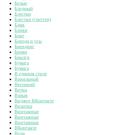
Белые
Бледный
Блестки
Блестки (глиттер)
Блик
Блики
Боке
Борода и усы
Брендинг
Брови
Брызги
Бумага
Бумага
В едином стиле
Ванильный
Весенний
Ветки
Взрыв
Виджет ВКонтакте
Визитки
Винтажные
Винтажные
Винтажные
ВКонтакте
Вода