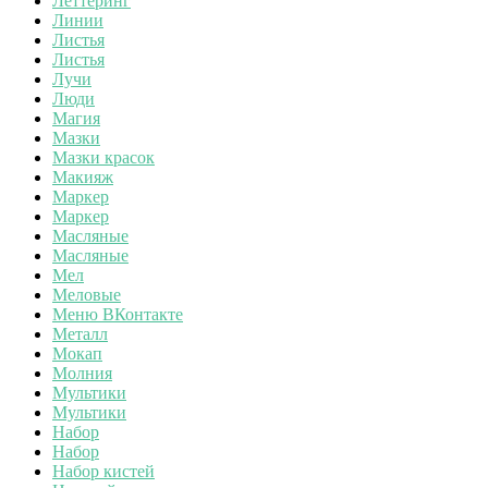
Леттеринг
Линии
Листья
Листья
Лучи
Люди
Магия
Мазки
Мазки красок
Макияж
Маркер
Маркер
Масляные
Масляные
Мел
Меловые
Меню ВКонтакте
Металл
Мокап
Молния
Мультики
Мультики
Набор
Набор
Набор кистей