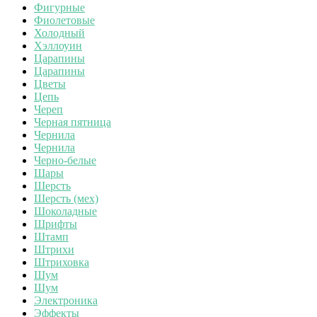
Фигурные
Фиолетовые
Холодный
Хэллоуин
Царапины
Царапины
Цветы
Цепь
Череп
Черная пятница
Чернила
Чернила
Черно-белые
Шары
Шерсть
Шерсть (мех)
Шоколадные
Шрифты
Штамп
Штрихи
Штриховка
Шум
Шум
Электроника
Эффекты