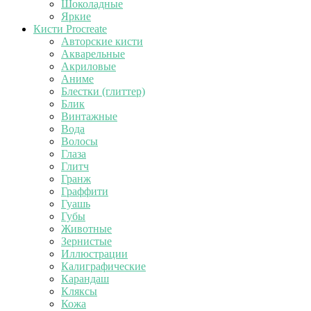
Шоколадные
Яркие
Кисти Procreate
Авторские кисти
Акварельные
Акриловые
Аниме
Блестки (глиттер)
Блик
Винтажные
Вода
Волосы
Глаза
Глитч
Гранж
Граффити
Гуашь
Губы
Животные
Зернистые
Иллюстрации
Калиграфические
Карандаш
Кляксы
Кожа