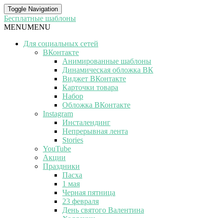
Toggle Navigation
Бесплатные шаблоны
MENU
MENU
Для социальных сетей
ВКонтакте
Анимированные шаблоны
Динамическая обложка ВК
Виджет ВКонтакте
Карточки товара
Набор
Обложка ВКонтакте
Instagram
Инсталендинг
Непрерывная лента
Stories
YouTube
Акции
Праздники
Пасха
1 мая
Черная пятница
23 февраля
День святого Валентина