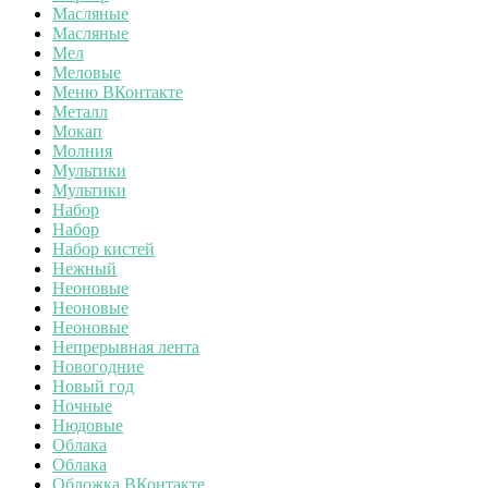
Масляные
Масляные
Мел
Меловые
Меню ВКонтакте
Металл
Мокап
Молния
Мультики
Мультики
Набор
Набор
Набор кистей
Нежный
Неоновые
Неоновые
Неоновые
Непрерывная лента
Новогодние
Новый год
Ночные
Нюдовые
Облака
Облака
Обложка ВКонтакте