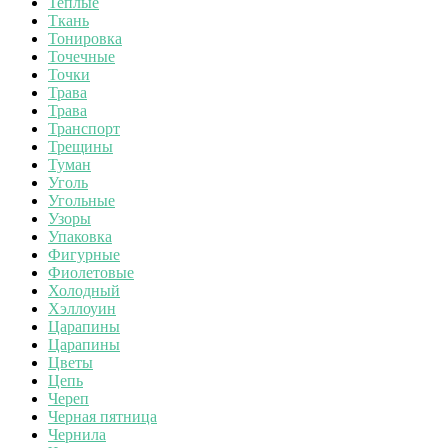
Теплые
Ткань
Тонировка
Точечные
Точки
Трава
Трава
Транспорт
Трещины
Туман
Уголь
Угольные
Узоры
Упаковка
Фигурные
Фиолетовые
Холодный
Хэллоуин
Царапины
Царапины
Цветы
Цепь
Череп
Черная пятница
Чернила