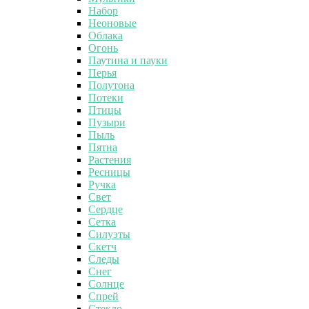
Набор
Неоновые
Облака
Огонь
Паутина и пауки
Перья
Полутона
Потеки
Птицы
Пузыри
Пыль
Пятна
Растения
Ресницы
Ручка
Свет
Сердце
Сетка
Силуэты
Скетч
Следы
Снег
Солнце
Спрей
Стекло