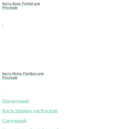
Кисть Basic Portrait для
Procreate
Кисть Momo Paintbox для
Procreate
Навигация
Предыдущий
по
Кисть Stippling для Procreate
записям
Следующий