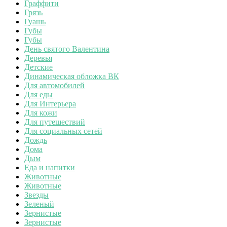
Граффити
Грязь
Гуашь
Губы
Губы
День святого Валентина
Деревья
Детские
Динамическая обложка ВК
Для автомобилей
Для еды
Для Интерьера
Для кожи
Для путешествий
Для социальных сетей
Дождь
Дома
Дым
Еда и напитки
Животные
Животные
Звезды
Зеленый
Зернистые
Зернистые