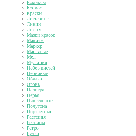
Комиксы
Космос
Краски
Леттеринг
Линии
Листья
Мазки красок
Макияж
Маркер
Масляные
Мел
Мультики
Набор кистей
Неоновые
Облака
Огонь
Палитра
Перья
Пиксельные
Полутона
Портретные
Растения
Ресницы
Ретро
Ручка