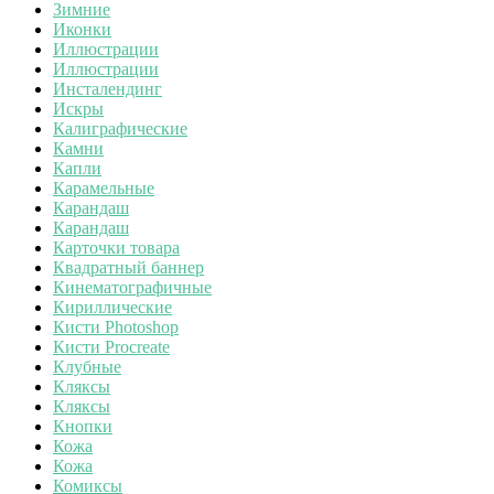
Зимние
Иконки
Иллюстрации
Иллюстрации
Инсталендинг
Искры
Калиграфические
Камни
Капли
Карамельные
Карандаш
Карандаш
Карточки товара
Квадратный баннер
Кинематографичные
Кириллические
Кисти Photoshop
Кисти Procreate
Клубные
Кляксы
Кляксы
Кнопки
Кожа
Кожа
Комиксы