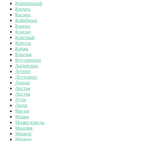
Коричневый
Космос
Космос
Кофейные
Краска
Краски
Красный
Кресты
Кровь
Крылья
Кустарники
Латинские
Летние
Леттеринг
Линии
Листья
Листья
Лучи
Люди
Магия
Мазки
Мазки красок
Макияж
Маркер
Маркер