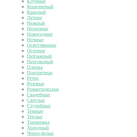
Клубные
Коричневый
Красный
Летние
Нежный
Неоновые
Новогодние
Ночные
Осветляющие
Осенние
Пейзажный
Персиковый
Пленка
Портретные
Ретро
Розовые
Романтические
Свадебные
Светлые
Студийные
Темные
Теплые
Тонировка
Холодный
Черно-белые