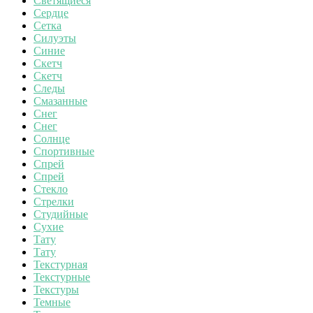
Светящиеся
Сердце
Сетка
Силуэты
Синие
Скетч
Скетч
Следы
Смазанные
Снег
Снег
Солнце
Спортивные
Спрей
Спрей
Стекло
Стрелки
Студийные
Сухие
Тату
Тату
Текстурная
Текстурные
Текстуры
Темные