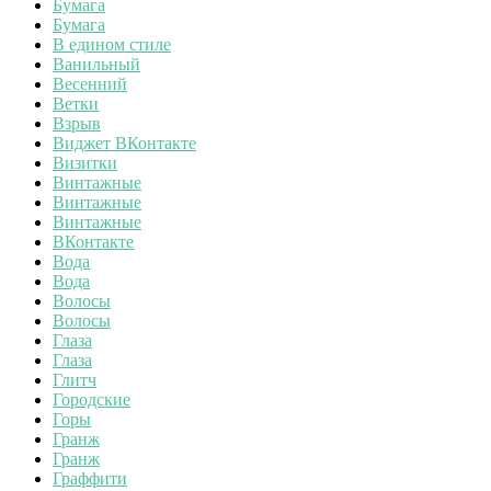
Бумага
Бумага
В едином стиле
Ванильный
Весенний
Ветки
Взрыв
Виджет ВКонтакте
Визитки
Винтажные
Винтажные
Винтажные
ВКонтакте
Вода
Вода
Волосы
Волосы
Глаза
Глаза
Глитч
Городские
Горы
Гранж
Гранж
Граффити