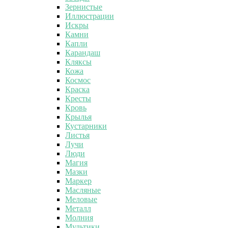
Зернистые
Иллюстрации
Искры
Камни
Капли
Карандаш
Кляксы
Кожа
Космос
Краска
Кресты
Кровь
Крылья
Кустарники
Листья
Лучи
Люди
Магия
Мазки
Маркер
Масляные
Меловые
Металл
Молния
Мультики