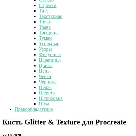
Стрелки
Тату
Текстурная
Точки
Трава
Трещины
Туман
Угольные
Узоры
Фигурные
Царапины
Цветы
Цепь
Череп
Чернила
Шары
Шерсть
Штриховка
Шум
Правообладателям
Кисть
Кисть Glitter & Texture для Procreate
Glitter
&
29.10.2020