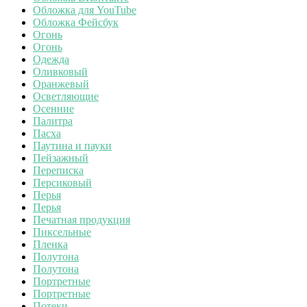
Обложка для YouTube
Обложка Фейсбук
Огонь
Огонь
Одежда
Оливковый
Оранжевый
Осветляющие
Осенние
Палитра
Пасха
Паутина и пауки
Пейзажный
Переписка
Персиковый
Перья
Перья
Печатная продукция
Пиксельные
Пленка
Полутона
Полутона
Портретные
Портретные
Потеки