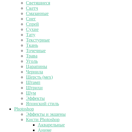
Светящиеся
Скетч
Смазанные
Снег
Спрей
Сухие
Тату
Текстурные
Ткань
Точечные
Трава
Уголь
Царапины
Чернила
Шерсть (мех)
Штамп
Штрихи
Шум
Эффекты
Японский стиль
Photoshop
Эффекты и экшены
Кисти Photoshop
Акварельные
Аниме