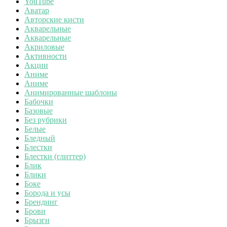
YouTube
Аватар
Авторские кисти
Акварельные
Акварельные
Акриловые
Активности
Акции
Аниме
Аниме
Анимированные шаблоны
Бабочки
Базовые
Без рубрики
Белые
Бледный
Блестки
Блестки (глиттер)
Блик
Блики
Боке
Борода и усы
Брендинг
Брови
Брызги