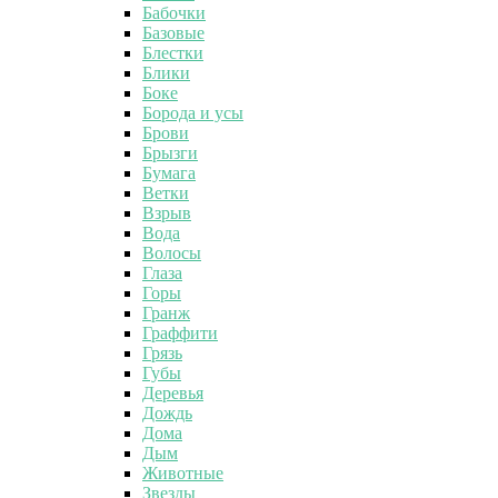
Бабочки
Базовые
Блестки
Блики
Боке
Борода и усы
Брови
Брызги
Бумага
Ветки
Взрыв
Вода
Волосы
Глаза
Горы
Гранж
Граффити
Грязь
Губы
Деревья
Дождь
Дома
Дым
Животные
Звезды