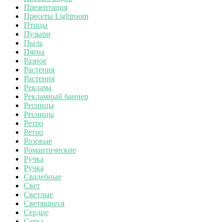
Презентация
Пресеты Lightroom
Птицы
Пузыри
Пыль
Пятна
Разное
Растения
Растения
Реклама
Рекламный баннер
Ресницы
Ресницы
Ретро
Ретро
Розовые
Романтические
Ручка
Ручка
Свадебные
Свет
Светлые
Светящиеся
Сердце
Сетка