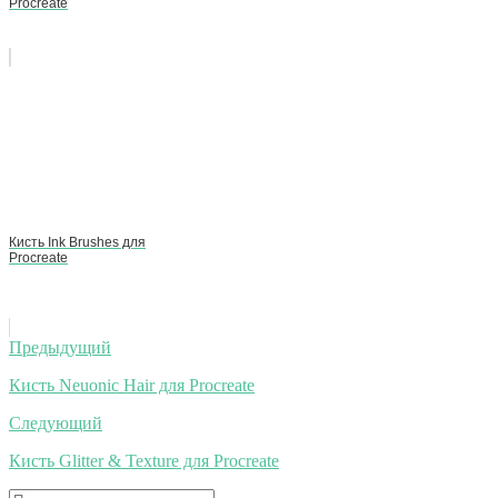
Procreate
Кисть Ink Brushes для
Procreate
Навигация
Предыдущий
по
Кисть Neuonic Hair для Procreate
записям
Следующий
Кисть Glitter & Texture для Procreate
Искать: