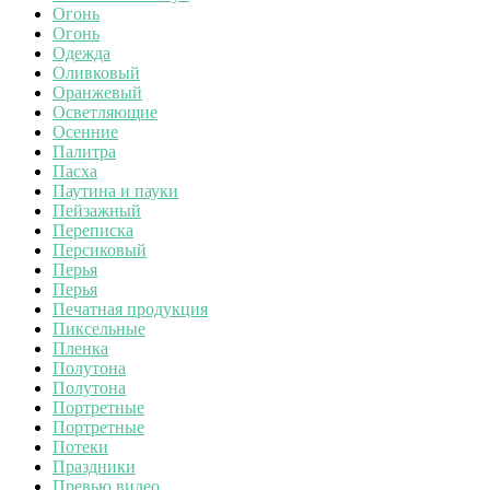
Огонь
Огонь
Одежда
Оливковый
Оранжевый
Осветляющие
Осенние
Палитра
Пасха
Паутина и пауки
Пейзажный
Переписка
Персиковый
Перья
Перья
Печатная продукция
Пиксельные
Пленка
Полутона
Полутона
Портретные
Портретные
Потеки
Праздники
Превью видео