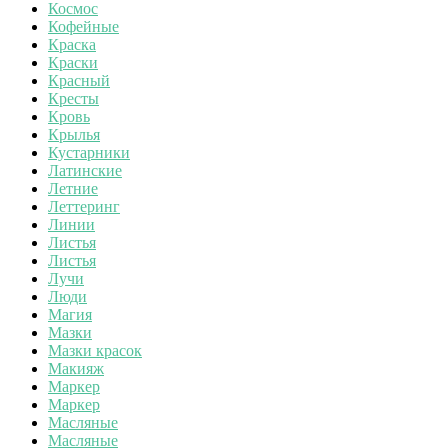
Космос
Кофейные
Краска
Краски
Красный
Кресты
Кровь
Крылья
Кустарники
Латинские
Летние
Леттеринг
Линии
Листья
Листья
Лучи
Люди
Магия
Мазки
Мазки красок
Макияж
Маркер
Маркер
Масляные
Масляные