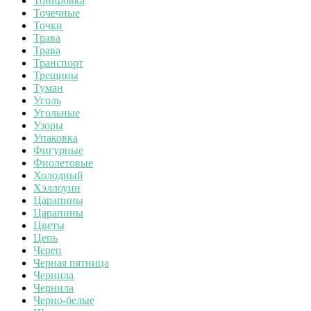
Тонировка
Точечные
Точки
Трава
Трава
Транспорт
Трещины
Туман
Уголь
Угольные
Узоры
Упаковка
Фигурные
Фиолетовые
Холодный
Хэллоуин
Царапины
Царапины
Цветы
Цепь
Череп
Черная пятница
Чернила
Чернила
Черно-белые