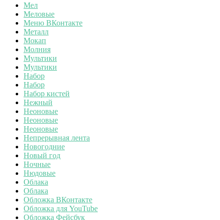
Мел
Меловые
Меню ВКонтакте
Металл
Мокап
Молния
Мультики
Мультики
Набор
Набор
Набор кистей
Нежный
Неоновые
Неоновые
Неоновые
Непрерывная лента
Новогодние
Новый год
Ночные
Нюдовые
Облака
Облака
Обложка ВКонтакте
Обложка для YouTube
Обложка Фейсбук