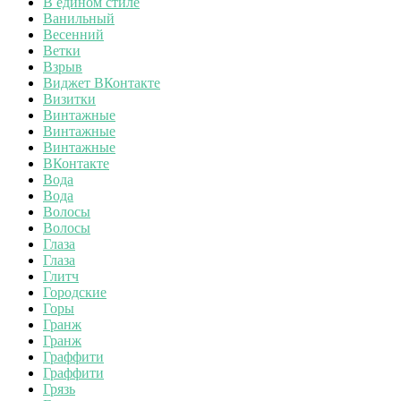
В едином стиле
Ванильный
Весенний
Ветки
Взрыв
Виджет ВКонтакте
Визитки
Винтажные
Винтажные
Винтажные
ВКонтакте
Вода
Вода
Волосы
Волосы
Глаза
Глаза
Глитч
Городские
Горы
Гранж
Гранж
Граффити
Граффити
Грязь