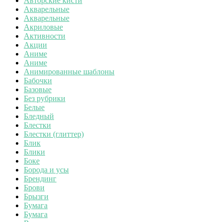
Авторские кисти
Акварельные
Акварельные
Акриловые
Активности
Акции
Аниме
Аниме
Анимированные шаблоны
Бабочки
Базовые
Без рубрики
Белые
Бледный
Блестки
Блестки (глиттер)
Блик
Блики
Боке
Борода и усы
Брендинг
Брови
Брызги
Бумага
Бумага