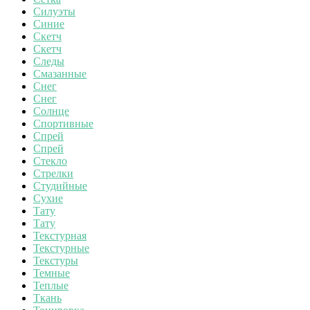
Силуэты
Синие
Скетч
Скетч
Следы
Смазанные
Снег
Снег
Солнце
Спортивные
Спрей
Спрей
Стекло
Стрелки
Студийные
Сухие
Тату
Тату
Текстурная
Текстурные
Текстуры
Темные
Теплые
Ткань