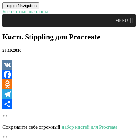
Toggle Navigation
Бесплатные шаблоны
MENU
Кисть
Кисть Stippling для Procreate
Stippling
для
29.10.2020
Procreate
VK
Facebook
Odnoklassniki
Telegram
Отправить
!!!
Сохраняйте себе огромный
набор кистей для Procreate
.
!!!