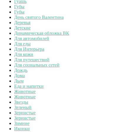
Гуашь
Губы
Губы
День святого Валентина
Деревья
Детские
Динамическая обложка ВК
Для автомобилей
Для еды
Для Интерьера
Для кожи
Для путешествий
Для социальных сетей
Дождь
Дома
Дым
Еда и напитки
Животные
Животные
Звезды
Зеленый
Зернистые
Зернистые
Зимние
Иконки