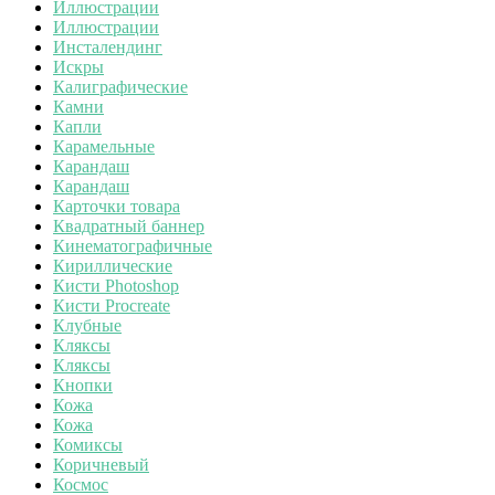
Иллюстрации
Иллюстрации
Инсталендинг
Искры
Калиграфические
Камни
Капли
Карамельные
Карандаш
Карандаш
Карточки товара
Квадратный баннер
Кинематографичные
Кириллические
Кисти Photoshop
Кисти Procreate
Клубные
Кляксы
Кляксы
Кнопки
Кожа
Кожа
Комиксы
Коричневый
Космос