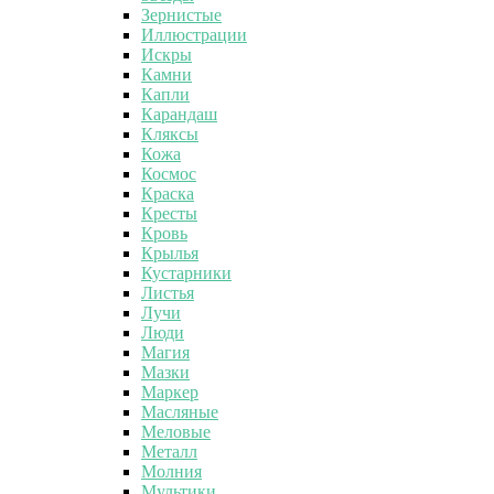
Зернистые
Иллюстрации
Искры
Камни
Капли
Карандаш
Кляксы
Кожа
Космос
Краска
Кресты
Кровь
Крылья
Кустарники
Листья
Лучи
Люди
Магия
Мазки
Маркер
Масляные
Меловые
Металл
Молния
Мультики