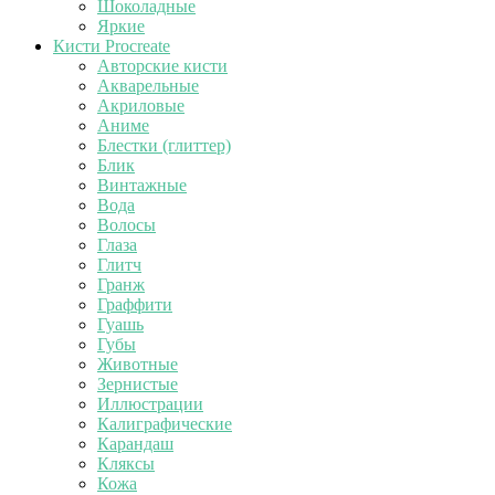
Шоколадные
Яркие
Кисти Procreate
Авторские кисти
Акварельные
Акриловые
Аниме
Блестки (глиттер)
Блик
Винтажные
Вода
Волосы
Глаза
Глитч
Гранж
Граффити
Гуашь
Губы
Животные
Зернистые
Иллюстрации
Калиграфические
Карандаш
Кляксы
Кожа