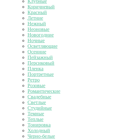
Клубные
Коричневый
Красный
Летние
Нежный
Неоновые
Новогодние
Ночные
Осветляющие
Осенние
Пейзажный
Персиковый
Пленка
Портретные
Ретро
Розовые
Романтические
Свадебные
Светлые
Студийные
Темные
Теплые
Тонировка
Холодный
Черно-белые