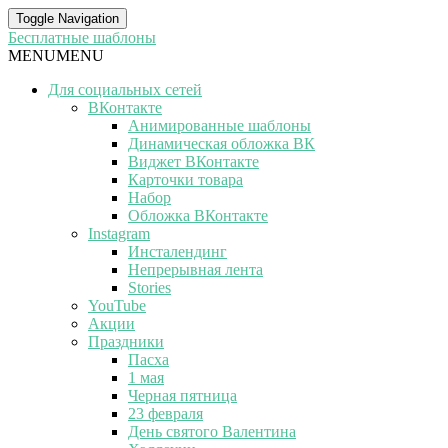
Toggle Navigation
Бесплатные шаблоны
MENU
MENU
Для социальных сетей
ВКонтакте
Анимированные шаблоны
Динамическая обложка ВК
Виджет ВКонтакте
Карточки товара
Набор
Обложка ВКонтакте
Instagram
Инсталендинг
Непрерывная лента
Stories
YouTube
Акции
Праздники
Пасха
1 мая
Черная пятница
23 февраля
День святого Валентина