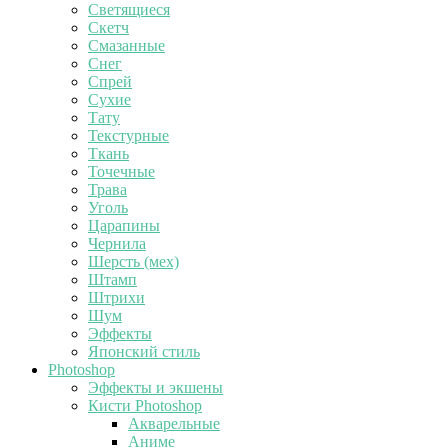
Светящиеся
Скетч
Смазанные
Снег
Спрей
Сухие
Тату
Текстурные
Ткань
Точечные
Трава
Уголь
Царапины
Чернила
Шерсть (мех)
Штамп
Штрихи
Шум
Эффекты
Японский стиль
Photoshop
Эффекты и экшены
Кисти Photoshop
Акварельные
Аниме