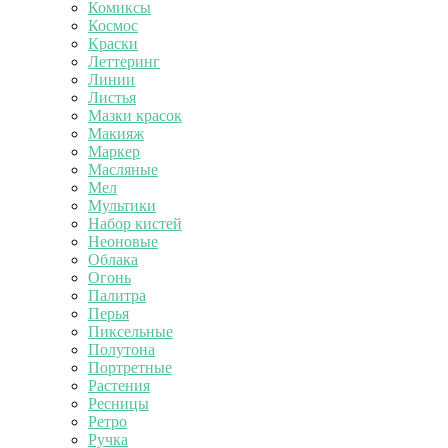
Комиксы
Космос
Краски
Леттеринг
Линии
Листья
Мазки красок
Макияж
Маркер
Масляные
Мел
Мультики
Набор кистей
Неоновые
Облака
Огонь
Палитра
Перья
Пиксельные
Полутона
Портретные
Растения
Ресницы
Ретро
Ручка