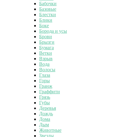
Бабочки
Базовые
Блестки
Блики
Боке
Борода и усы
Брови
Брызги
Бумага
Ветки
Взрыв
Вода
Волосы
Глаза
Горы
Гранж
Граффити
Грязь
Губы
Деревья
Дождь
Дома
Дым
Животные
Звезды