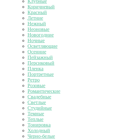
Клубные
Коричневый
Красный
Летние
Нежный
Неоновые
Новогодние
Ночные
Осветляющие
Осенние
Пейзажный
Персиковый
Пленка
Портретные
Ретро
Розовые
Романтические
Свадебные
Светлые
Студийные
Темные
Теплые
Тонировка
Холодный
Черно-белые