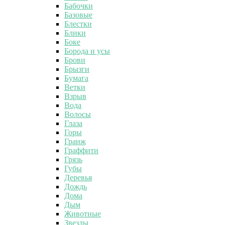
Бабочки
Базовые
Блестки
Блики
Боке
Борода и усы
Брови
Брызги
Бумага
Ветки
Взрыв
Вода
Волосы
Глаза
Горы
Гранж
Граффити
Грязь
Губы
Деревья
Дождь
Дома
Дым
Животные
Звезды