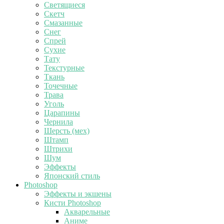
Светящиеся
Скетч
Смазанные
Снег
Спрей
Сухие
Тату
Текстурные
Ткань
Точечные
Трава
Уголь
Царапины
Чернила
Шерсть (мех)
Штамп
Штрихи
Шум
Эффекты
Японский стиль
Photoshop
Эффекты и экшены
Кисти Photoshop
Акварельные
Аниме