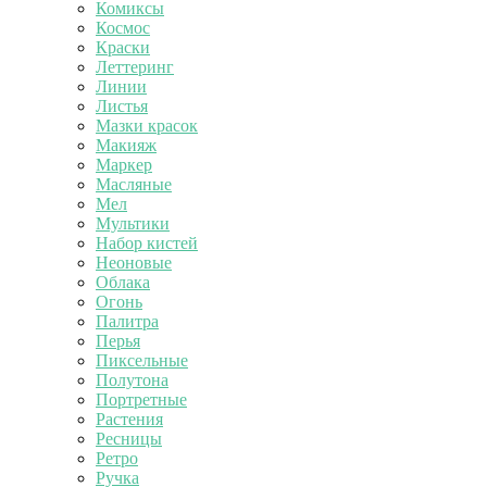
Комиксы
Космос
Краски
Леттеринг
Линии
Листья
Мазки красок
Макияж
Маркер
Масляные
Мел
Мультики
Набор кистей
Неоновые
Облака
Огонь
Палитра
Перья
Пиксельные
Полутона
Портретные
Растения
Ресницы
Ретро
Ручка