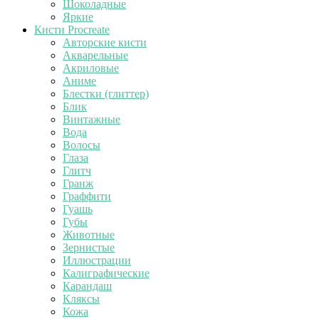
Шоколадные
Яркие
Кисти Procreate
Авторские кисти
Акварельные
Акриловые
Аниме
Блестки (глиттер)
Блик
Винтажные
Вода
Волосы
Глаза
Глитч
Гранж
Граффити
Гуашь
Губы
Животные
Зернистые
Иллюстрации
Калиграфические
Карандаш
Кляксы
Кожа