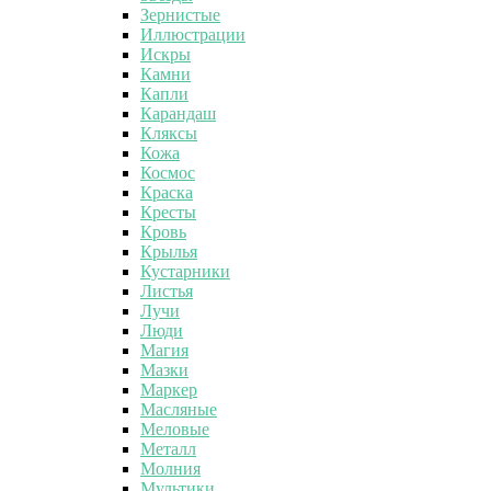
Зернистые
Иллюстрации
Искры
Камни
Капли
Карандаш
Кляксы
Кожа
Космос
Краска
Кресты
Кровь
Крылья
Кустарники
Листья
Лучи
Люди
Магия
Мазки
Маркер
Масляные
Меловые
Металл
Молния
Мультики