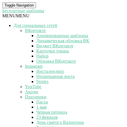
Toggle Navigation
Бесплатные шаблоны
MENU
MENU
Для социальных сетей
ВКонтакте
Анимированные шаблоны
Динамическая обложка ВК
Виджет ВКонтакте
Карточки товара
Набор
Обложка ВКонтакте
Instagram
Инсталендинг
Непрерывная лента
Stories
YouTube
Акции
Праздники
Пасха
1 мая
Черная пятница
23 февраля
День святого Валентина