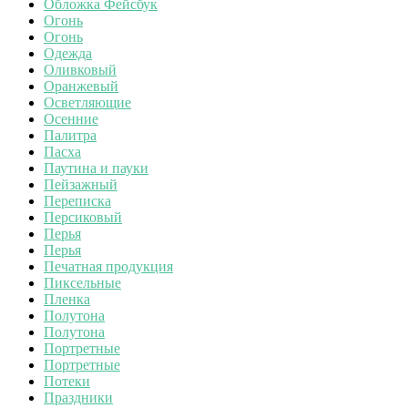
Обложка Фейсбук
Огонь
Огонь
Одежда
Оливковый
Оранжевый
Осветляющие
Осенние
Палитра
Пасха
Паутина и пауки
Пейзажный
Переписка
Персиковый
Перья
Перья
Печатная продукция
Пиксельные
Пленка
Полутона
Полутона
Портретные
Портретные
Потеки
Праздники