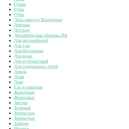
Гуашь
Губы
Губы
День святого Валентина
Деревья
Детские
Динамическая обложка ВК
Для автомобилей
Для еды
Для Интерьера
Для кожи
Для путешествий
Для социальных сетей
Дождь
Дома
Дым
Еда и напитки
Животные
Животные
Звезды
Зеленый
Зернистые
Зернистые
Зимние
Иконки