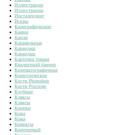
Иллюстрации
Иллюстрации
Инсталендинг
Искры
Калиграфические
Камни
Капли
Карамельные
Карандаш
Карандаш
Карточки товара
Квадратный баннер
Кинематографичные
Кириллические
Кисти Photoshop
Кисти Procreate
Клубные
Кляксы
Кляксы
Кнопки
Кожа
Кожа
Комиксы
Коричневый