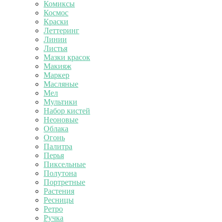
Комиксы
Космос
Краски
Леттеринг
Линии
Листья
Мазки красок
Макияж
Маркер
Масляные
Мел
Мультики
Набор кистей
Неоновые
Облака
Огонь
Палитра
Перья
Пиксельные
Полутона
Портретные
Растения
Ресницы
Ретро
Ручка