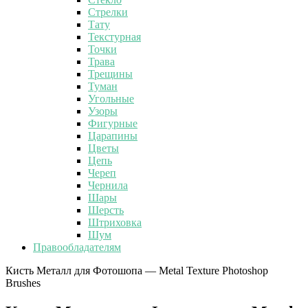
Стрелки
Тату
Текстурная
Точки
Трава
Трещины
Туман
Угольные
Узоры
Фигурные
Царапины
Цветы
Цепь
Череп
Чернила
Шары
Шерсть
Штриховка
Шум
Правообладателям
Кисть Металл для Фотошопа — Metal Texture Photoshop
Brushes