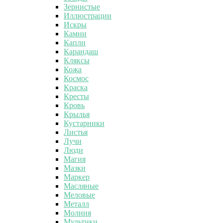
Зернистые
Иллюстрации
Искры
Камни
Капли
Карандаш
Кляксы
Кожа
Космос
Краска
Кресты
Кровь
Крылья
Кустарники
Листья
Лучи
Люди
Магия
Мазки
Маркер
Масляные
Меловые
Металл
Молния
Мультики