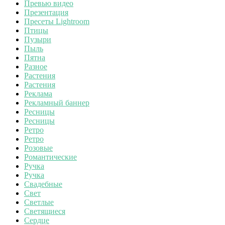
Превью видео
Презентация
Пресеты Lightroom
Птицы
Пузыри
Пыль
Пятна
Разное
Растения
Растения
Реклама
Рекламный баннер
Ресницы
Ресницы
Ретро
Ретро
Розовые
Романтические
Ручка
Ручка
Свадебные
Свет
Светлые
Светящиеся
Сердце