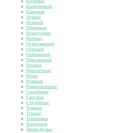
Клубные
Коричневый
Красный
Летние
Нежный
Неоновые
Новогодние
Ночные
Осветляющие
Осенние
Пейзажный
Персиковый
Пленка
Портретные
Ретро
Розовые
Романтические
Свадебные
Светлые
Студийные
Темные
Теплые
Тонировка
Холодный
Черно-белые