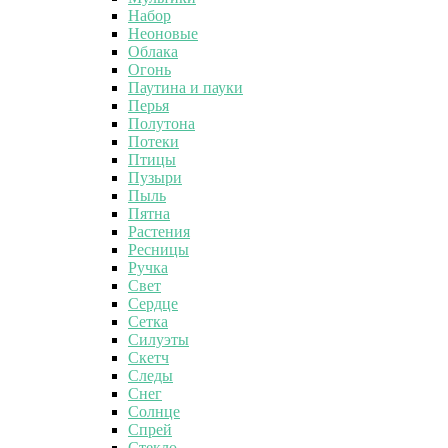
Набор
Неоновые
Облака
Огонь
Паутина и пауки
Перья
Полутона
Потеки
Птицы
Пузыри
Пыль
Пятна
Растения
Ресницы
Ручка
Свет
Сердце
Сетка
Силуэты
Скетч
Следы
Снег
Солнце
Спрей
Стекло