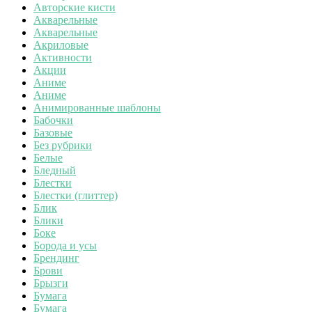
Авторские кисти
Акварельные
Акварельные
Акриловые
Активности
Акции
Аниме
Аниме
Анимированные шаблоны
Бабочки
Базовые
Без рубрики
Белые
Бледный
Блестки
Блестки (глиттер)
Блик
Блики
Боке
Борода и усы
Брендинг
Брови
Брызги
Бумага
Бумага