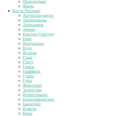
Шоколадные
Яркие
Кисти Procreate
Авторские кисти
Акварельные
Акриловые
Аниме
Блестки (глиттер)
Блик
Винтажные
Вода
Волосы
Глаза
Глитч
Гранж
Граффити
Гуашь
Губы
Животные
Зернистые
Иллюстрации
Калиграфические
Карандаш
Кляксы
Кожа