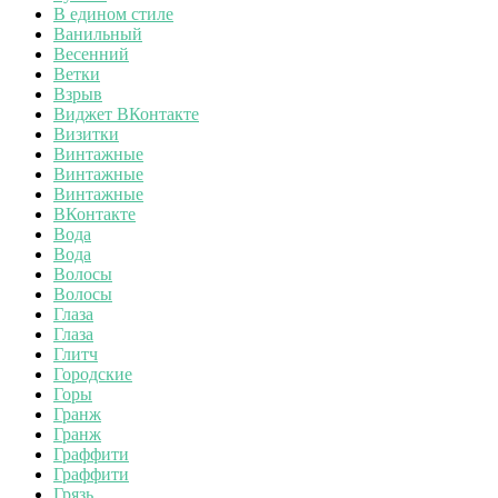
В едином стиле
Ванильный
Весенний
Ветки
Взрыв
Виджет ВКонтакте
Визитки
Винтажные
Винтажные
Винтажные
ВКонтакте
Вода
Вода
Волосы
Волосы
Глаза
Глаза
Глитч
Городские
Горы
Гранж
Гранж
Граффити
Граффити
Грязь