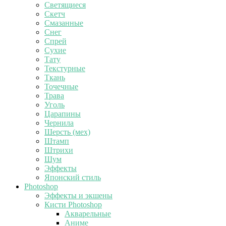
Светящиеся
Скетч
Смазанные
Снег
Спрей
Сухие
Тату
Текстурные
Ткань
Точечные
Трава
Уголь
Царапины
Чернила
Шерсть (мех)
Штамп
Штрихи
Шум
Эффекты
Японский стиль
Photoshop
Эффекты и экшены
Кисти Photoshop
Акварельные
Аниме