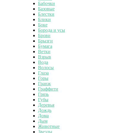
Бабочки
Базовые
Блестки
Блики
Боке
Борода и усы
Брови
Брызги
Бумага
Ветки
Взрыв
Вода
Волосы
Глаза
Горы
Гранж
Граффити
Грязь
Губы
Деревья
Дождь
Дома
Дым
Животные
Звезды