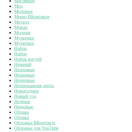
Масляные
Мел
Меловые
Меню ВКонтакте
Металл
Мокап
Молния
Мультики
Мультики
Набор
Набор
Набор кистей
Нежный
Неоновые
Неоновые
Неоновые
Непрерывная лента
Новогодние
Новый год
Ночные
Нюдовые
Облака
Облака
Обложка ВКонтакте
Обложка для YouTube