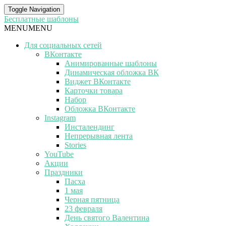
Toggle Navigation
Бесплатные шаблоны
MENU
MENU
Для социальных сетей
ВКонтакте
Анимированные шаблоны
Динамическая обложка ВК
Виджет ВКонтакте
Карточки товара
Набор
Обложка ВКонтакте
Instagram
Инсталендинг
Непрерывная лента
Stories
YouTube
Акции
Праздники
Пасха
1 мая
Черная пятница
23 февраля
День святого Валентина