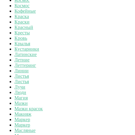
Космос
Космос
Кофейные
Краска
Краски
Красный
Кресты
Кровь
Крылья
Кустарники
Латинские
Летние
Леттеринг
Линии
Листья
Листья
Лучи
Люди
Магия
Мазки
Мазки красок
Макияж
Маркер
Маркер
Масляные