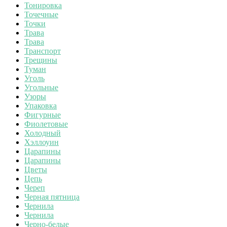
Тонировка
Точечные
Точки
Трава
Трава
Транспорт
Трещины
Туман
Уголь
Угольные
Узоры
Упаковка
Фигурные
Фиолетовые
Холодный
Хэллоуин
Царапины
Царапины
Цветы
Цепь
Череп
Черная пятница
Чернила
Чернила
Черно-белые