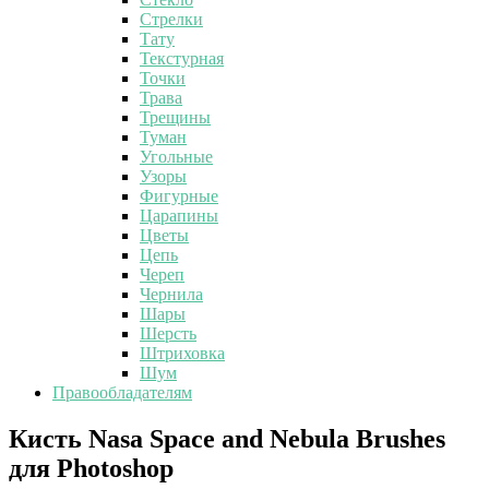
Стрелки
Тату
Текстурная
Точки
Трава
Трещины
Туман
Угольные
Узоры
Фигурные
Царапины
Цветы
Цепь
Череп
Чернила
Шары
Шерсть
Штриховка
Шум
Правообладателям
Кисть
Кисть Nasa Space and Nebula Brushes
Nasa
для Photoshop
Space