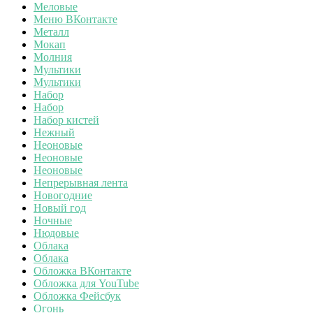
Меловые
Меню ВКонтакте
Металл
Мокап
Молния
Мультики
Мультики
Набор
Набор
Набор кистей
Нежный
Неоновые
Неоновые
Неоновые
Непрерывная лента
Новогодние
Новый год
Ночные
Нюдовые
Облака
Облака
Обложка ВКонтакте
Обложка для YouTube
Обложка Фейсбук
Огонь