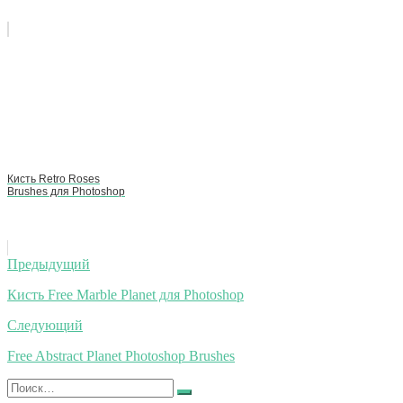
Кисть Retro Roses
Brushes для Photoshop
Навигация
Предыдущий
по
Кисть Free Marble Planet для Photoshop
записям
Следующий
Free Abstract Planet Photoshop Brushes
Искать:
Найти