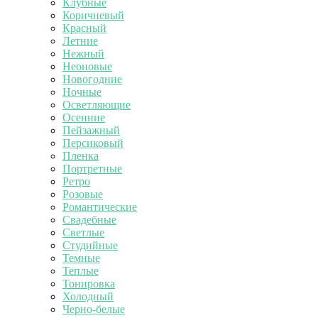
Клубные
Коричневый
Красный
Летние
Нежный
Неоновые
Новогодние
Ночные
Осветляющие
Осенние
Пейзажный
Персиковый
Пленка
Портретные
Ретро
Розовые
Романтические
Свадебные
Светлые
Студийные
Темные
Теплые
Тонировка
Холодный
Черно-белые