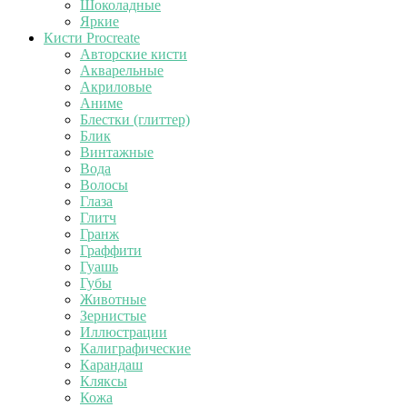
Шоколадные
Яркие
Кисти Procreate
Авторские кисти
Акварельные
Акриловые
Аниме
Блестки (глиттер)
Блик
Винтажные
Вода
Волосы
Глаза
Глитч
Гранж
Граффити
Гуашь
Губы
Животные
Зернистые
Иллюстрации
Калиграфические
Карандаш
Кляксы
Кожа