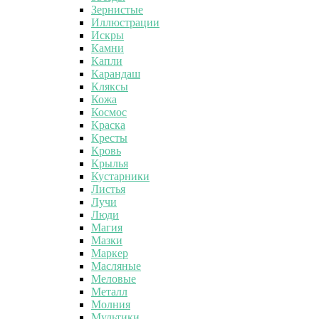
Зернистые
Иллюстрации
Искры
Камни
Капли
Карандаш
Кляксы
Кожа
Космос
Краска
Кресты
Кровь
Крылья
Кустарники
Листья
Лучи
Люди
Магия
Мазки
Маркер
Масляные
Меловые
Металл
Молния
Мультики