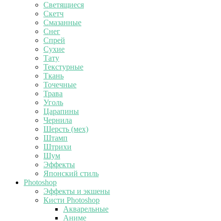
Светящиеся
Скетч
Смазанные
Снег
Спрей
Сухие
Тату
Текстурные
Ткань
Точечные
Трава
Уголь
Царапины
Чернила
Шерсть (мех)
Штамп
Штрихи
Шум
Эффекты
Японский стиль
Photoshop
Эффекты и экшены
Кисти Photoshop
Акварельные
Аниме