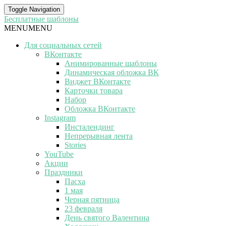
Toggle Navigation
Бесплатные шаблоны
MENU
MENU
Для социальных сетей
ВКонтакте
Анимированные шаблоны
Динамическая обложка ВК
Виджет ВКонтакте
Карточки товара
Набор
Обложка ВКонтакте
Instagram
Инсталендинг
Непрерывная лента
Stories
YouTube
Акции
Праздники
Пасха
1 мая
Черная пятница
23 февраля
День святого Валентина