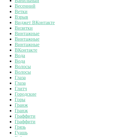
Ванильный
Весенний
Ветки
Взрыв
Виджет ВКонтакте
Визитки
Винтажные
Винтажные
Винтажные
ВКонтакте
Вода
Вода
Волосы
Волосы
Глаза
Глаза
Глитч
Городские
Горы
Гранж
Гранж
Граффити
Граффити
Грязь
Гуашь