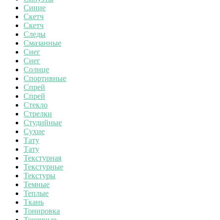
Синие
Скетч
Скетч
Следы
Смазанные
Снег
Снег
Солнце
Спортивные
Спрей
Спрей
Стекло
Стрелки
Студийные
Сухие
Тату
Тату
Текстурная
Текстурные
Текстуры
Темные
Теплые
Ткань
Тонировка
Точечные