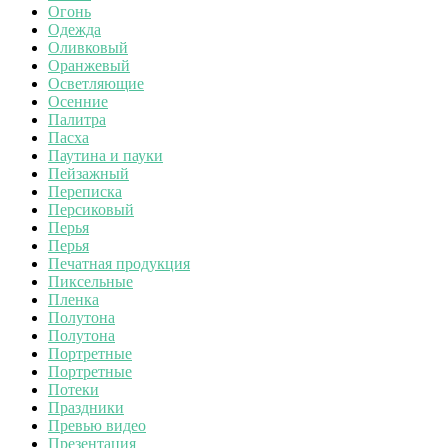
Огонь
Одежда
Оливковый
Оранжевый
Осветляющие
Осенние
Палитра
Пасха
Паутина и пауки
Пейзажный
Переписка
Персиковый
Перья
Перья
Печатная продукция
Пиксельные
Пленка
Полутона
Полутона
Портретные
Портретные
Потеки
Праздники
Превью видео
Презентация