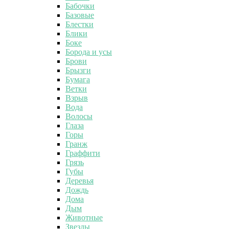
Бабочки
Базовые
Блестки
Блики
Боке
Борода и усы
Брови
Брызги
Бумага
Ветки
Взрыв
Вода
Волосы
Глаза
Горы
Гранж
Граффити
Грязь
Губы
Деревья
Дождь
Дома
Дым
Животные
Звезды