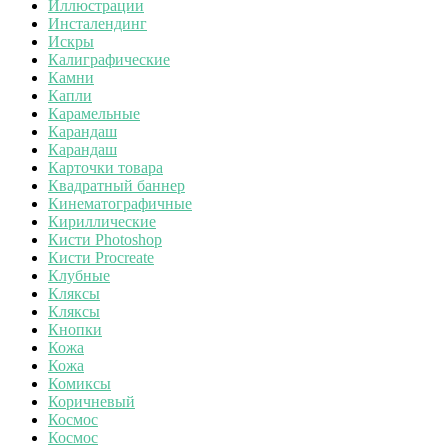
Иллюстрации
Инсталендинг
Искры
Калиграфические
Камни
Капли
Карамельные
Карандаш
Карандаш
Карточки товара
Квадратный баннер
Кинематографичные
Кириллические
Кисти Photoshop
Кисти Procreate
Клубные
Кляксы
Кляксы
Кнопки
Кожа
Кожа
Комиксы
Коричневый
Космос
Космос