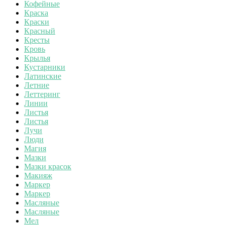
Кофейные
Краска
Краски
Красный
Кресты
Кровь
Крылья
Кустарники
Латинские
Летние
Леттеринг
Линии
Листья
Листья
Лучи
Люди
Магия
Мазки
Мазки красок
Макияж
Маркер
Маркер
Масляные
Масляные
Мел