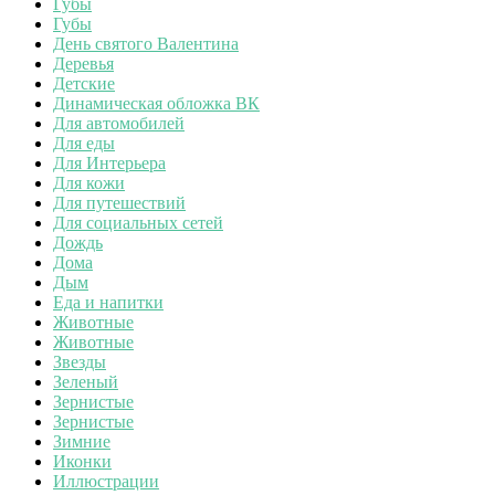
Губы
Губы
День святого Валентина
Деревья
Детские
Динамическая обложка ВК
Для автомобилей
Для еды
Для Интерьера
Для кожи
Для путешествий
Для социальных сетей
Дождь
Дома
Дым
Еда и напитки
Животные
Животные
Звезды
Зеленый
Зернистые
Зернистые
Зимние
Иконки
Иллюстрации