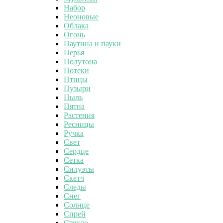
Набор
Неоновые
Облака
Огонь
Паутина и пауки
Перья
Полутона
Потеки
Птицы
Пузыри
Пыль
Пятна
Растения
Ресницы
Ручка
Свет
Сердце
Сетка
Силуэты
Скетч
Следы
Снег
Солнце
Спрей
Стекло