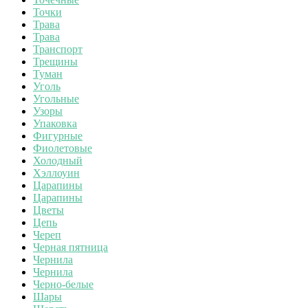
Точки
Трава
Трава
Транспорт
Трещины
Туман
Уголь
Угольные
Узоры
Упаковка
Фигурные
Фиолетовые
Холодный
Хэллоуин
Царапины
Царапины
Цветы
Цепь
Череп
Черная пятница
Чернила
Чернила
Черно-белые
Шары