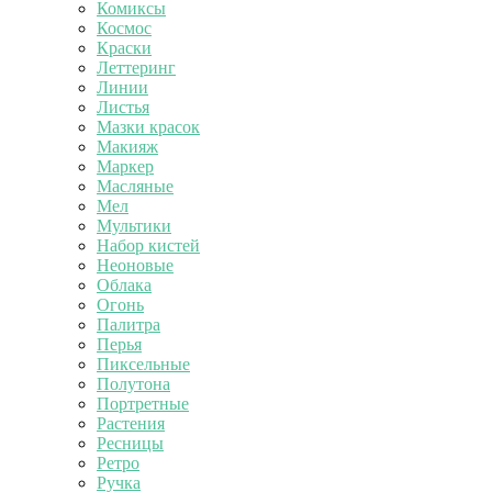
Комиксы
Космос
Краски
Леттеринг
Линии
Листья
Мазки красок
Макияж
Маркер
Масляные
Мел
Мультики
Набор кистей
Неоновые
Облака
Огонь
Палитра
Перья
Пиксельные
Полутона
Портретные
Растения
Ресницы
Ретро
Ручка