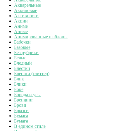
Акварельные
Акриловые
Активности
Акции
Аниме
Аниме
Анимированные шаблоны
Бабочки
Базовые
Без рубрики
Белые
Бледный
Блестки
Блестки (глиттер)
Блик
Блики
Боке
Борода и усы
Брендинг
Брови
Брызги
Бумага
Бумага
В едином стиле