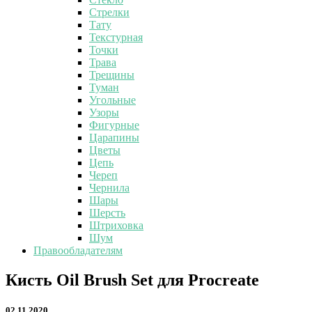
Стрелки
Тату
Текстурная
Точки
Трава
Трещины
Туман
Угольные
Узоры
Фигурные
Царапины
Цветы
Цепь
Череп
Чернила
Шары
Шерсть
Штриховка
Шум
Правообладателям
Кисть
Кисть Oil Brush Set для Procreate
Oil
Brush
02.11.2020