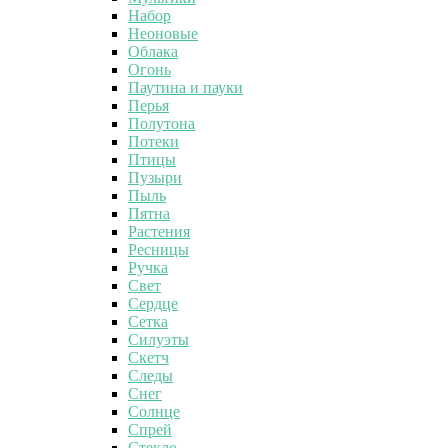
Набор
Неоновые
Облака
Огонь
Паутина и пауки
Перья
Полутона
Потеки
Птицы
Пузыри
Пыль
Пятна
Растения
Ресницы
Ручка
Свет
Сердце
Сетка
Силуэты
Скетч
Следы
Снег
Солнце
Спрей
Стекло