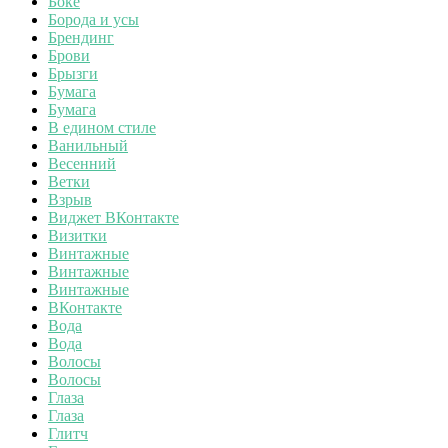
Боке
Борода и усы
Брендинг
Брови
Брызги
Бумага
Бумага
В едином стиле
Ванильный
Весенний
Ветки
Взрыв
Виджет ВКонтакте
Визитки
Винтажные
Винтажные
Винтажные
ВКонтакте
Вода
Вода
Волосы
Волосы
Глаза
Глаза
Глитч