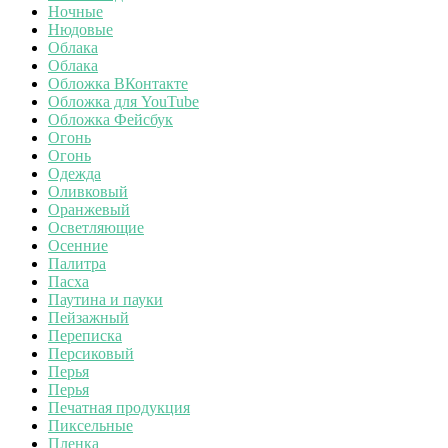
Ночные
Нюдовые
Облака
Облака
Обложка ВКонтакте
Обложка для YouTube
Обложка Фейсбук
Огонь
Огонь
Одежда
Оливковый
Оранжевый
Осветляющие
Осенние
Палитра
Пасха
Паутина и пауки
Пейзажный
Переписка
Персиковый
Перья
Перья
Печатная продукция
Пиксельные
Пленка