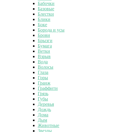
Бабочки
Базовые
Блестки
Блики
Боке
Борода и усы
Брови
Брызги
Бумага
Ветки
Взрыв
Вода
Волосы
Глаза
Горы
Гранж
Граффити
Грязь
Губы
Деревья
Дождь
Дома
Дым
Животные
Звезды