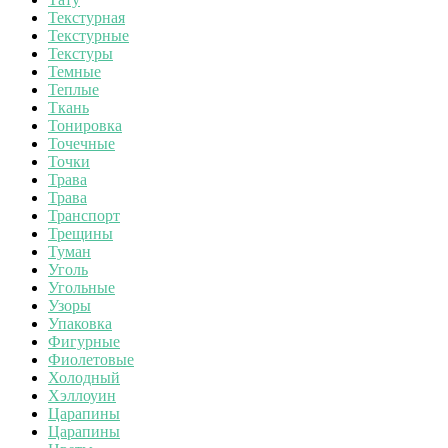
Текстурная
Текстурные
Текстуры
Темные
Теплые
Ткань
Тонировка
Точечные
Точки
Трава
Трава
Транспорт
Трещины
Туман
Уголь
Угольные
Узоры
Упаковка
Фигурные
Фиолетовые
Холодный
Хэллоуин
Царапины
Царапины