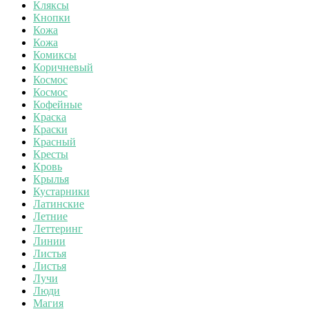
Кляксы
Кнопки
Кожа
Кожа
Комиксы
Коричневый
Космос
Космос
Кофейные
Краска
Краски
Красный
Кресты
Кровь
Крылья
Кустарники
Латинские
Летние
Леттеринг
Линии
Листья
Листья
Лучи
Люди
Магия