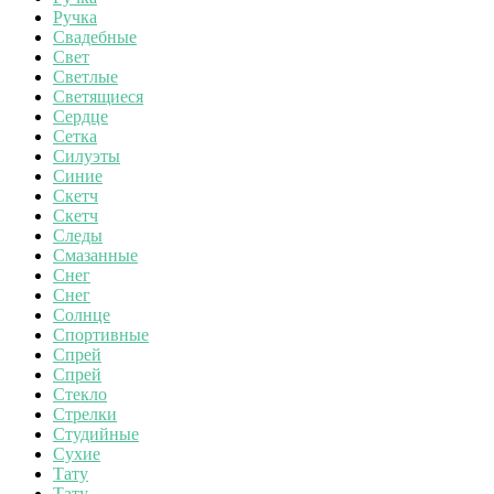
Ручка
Свадебные
Свет
Светлые
Светящиеся
Сердце
Сетка
Силуэты
Синие
Скетч
Скетч
Следы
Смазанные
Снег
Снег
Солнце
Спортивные
Спрей
Спрей
Стекло
Стрелки
Студийные
Сухие
Тату
Тату