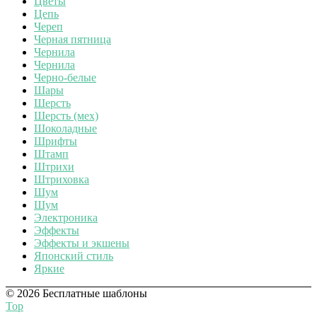
Цветы
Цепь
Череп
Черная пятница
Чернила
Чернила
Черно-белые
Шары
Шерсть
Шерсть (мех)
Шоколадные
Шрифты
Штамп
Штрихи
Штриховка
Шум
Шум
Электроника
Эффекты
Эффекты и экшены
Японский стиль
Яркие
© 2026 Бесплатные шаблоны
Top