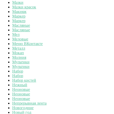
Мазки
Мазки красок
Макияж
Маркер
Маркер
Масляные
Масляные
Мел
Меловые
Меню ВКонтакте
Металл
Мокап
Молния
Мультики
Мультики
Набор
Набор
Набор кистей
Нежный
Неоновые
Неоновые
Неоновые
Непрерывная лента
Новогодние
Новый год