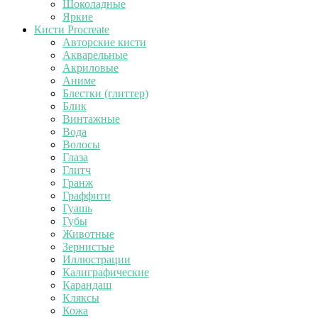
Шоколадные
Яркие
Кисти Procreate
Авторские кисти
Акварельные
Акриловые
Аниме
Блестки (глиттер)
Блик
Винтажные
Вода
Волосы
Глаза
Глитч
Гранж
Граффити
Гуашь
Губы
Животные
Зернистые
Иллюстрации
Калиграфические
Карандаш
Кляксы
Кожа