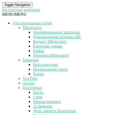
Toggle Navigation
Бесплатные шаблоны
MENU
MENU
Для социальных сетей
ВКонтакте
Анимированные шаблоны
Динамическая обложка ВК
Виджет ВКонтакте
Карточки товара
Набор
Обложка ВКонтакте
Instagram
Инсталендинг
Непрерывная лента
Stories
YouTube
Акции
Праздники
Пасха
1 мая
Черная пятница
23 февраля
День святого Валентина