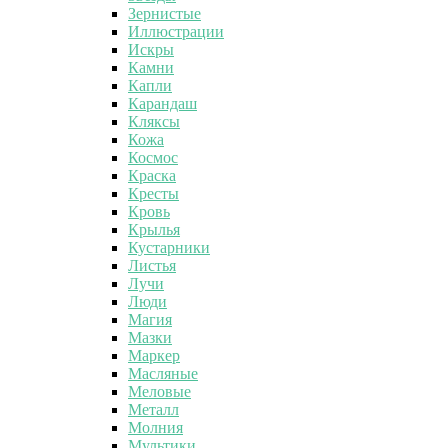
Зернистые
Иллюстрации
Искры
Камни
Капли
Карандаш
Кляксы
Кожа
Космос
Краска
Кресты
Кровь
Крылья
Кустарники
Листья
Лучи
Люди
Магия
Мазки
Маркер
Масляные
Меловые
Металл
Молния
Мультики