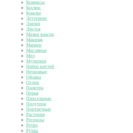
Комиксы
Космос
Краски
Леттеринг
Линии
Листья
Мазки красок
Макияж
Маркер
Масляные
Мел
Мультики
Набор кистей
Неоновые
Облака
Огонь
Палитра
Перья
Пиксельные
Полутона
Портретные
Растения
Ресницы
Ретро
Ручка