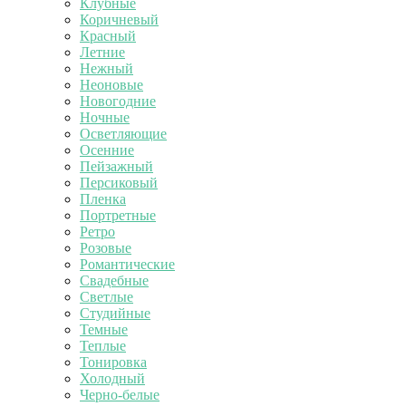
Клубные
Коричневый
Красный
Летние
Нежный
Неоновые
Новогодние
Ночные
Осветляющие
Осенние
Пейзажный
Персиковый
Пленка
Портретные
Ретро
Розовые
Романтические
Свадебные
Светлые
Студийные
Темные
Теплые
Тонировка
Холодный
Черно-белые