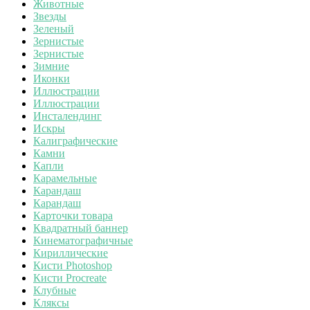
Животные
Звезды
Зеленый
Зернистые
Зернистые
Зимние
Иконки
Иллюстрации
Иллюстрации
Инсталендинг
Искры
Калиграфические
Камни
Капли
Карамельные
Карандаш
Карандаш
Карточки товара
Квадратный баннер
Кинематографичные
Кириллические
Кисти Photoshop
Кисти Procreate
Клубные
Кляксы