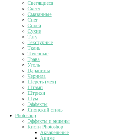
Светящиеся
Скетч
Смазанные
Снег
Спрей
Сухие
Тату
Текстурные
Ткань
Точечные
Трава
Уголь
Царапины
Чернила
Шерсть (мех)
Штамп
Штрихи
Шум
Эффекты
Японский стиль
Photoshop
Эффекты и экшены
Кисти Photoshop
Акварельные
Аниме