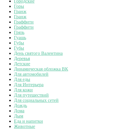
Городские
Горы
Гранж
Гранж
Граффити
Граффити
Грязь
Гуашь
Губы
Губы
День святого Валентина
Деревья
Детские
Динамическая обложка ВК
Для автомобилей
Для еды
Для Интерьера
Для кожи
Для путешествий
Для социальных сетей
Дождь
Дома
Дым
Еда и напитки
Животные