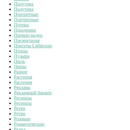
Полутона
Полутона
Портретные
Портретные
Потеки
Праздники
Превью видео
Презентация
Пресеты Lightroom
Птицы
Пузыри
Пыль
Пятна
Разное
Растения
Растения
Реклама
Рекламный баннер
Ресницы
Ресницы
Ретро
Ретро
Розовые
Романтические
Ручка