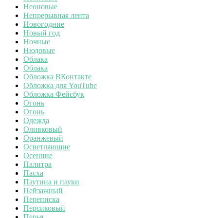
Неоновые
Непрерывная лента
Новогодние
Новый год
Ночные
Нюдовые
Облака
Облака
Обложка ВКонтакте
Обложка для YouTube
Обложка Фейсбук
Огонь
Огонь
Одежда
Оливковый
Оранжевый
Осветляющие
Осенние
Палитра
Пасха
Паутина и пауки
Пейзажный
Переписка
Персиковый
Перья