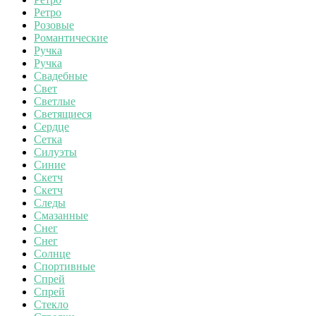
Ретро
Розовые
Романтические
Ручка
Ручка
Свадебные
Свет
Светлые
Светящиеся
Сердце
Сетка
Силуэты
Синие
Скетч
Скетч
Следы
Смазанные
Снег
Снег
Солнце
Спортивные
Спрей
Спрей
Стекло