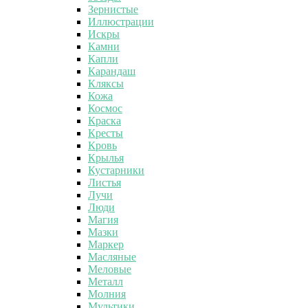
Зернистые
Иллюстрации
Искры
Камни
Капли
Карандаш
Кляксы
Кожа
Космос
Краска
Кресты
Кровь
Крылья
Кустарники
Листья
Лучи
Люди
Магия
Мазки
Маркер
Масляные
Меловые
Металл
Молния
Мультики