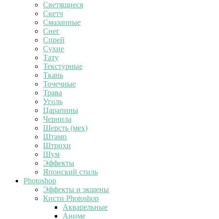
Светящиеся
Скетч
Смазанные
Снег
Спрей
Сухие
Тату
Текстурные
Ткань
Точечные
Трава
Уголь
Царапины
Чернила
Шерсть (мех)
Штамп
Штрихи
Шум
Эффекты
Японский стиль
Photoshop
Эффекты и экшены
Кисти Photoshop
Акварельные
Аниме