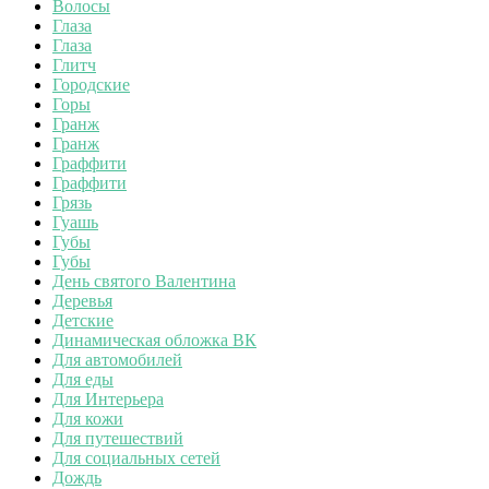
Волосы
Глаза
Глаза
Глитч
Городские
Горы
Гранж
Гранж
Граффити
Граффити
Грязь
Гуашь
Губы
Губы
День святого Валентина
Деревья
Детские
Динамическая обложка ВК
Для автомобилей
Для еды
Для Интерьера
Для кожи
Для путешествий
Для социальных сетей
Дождь