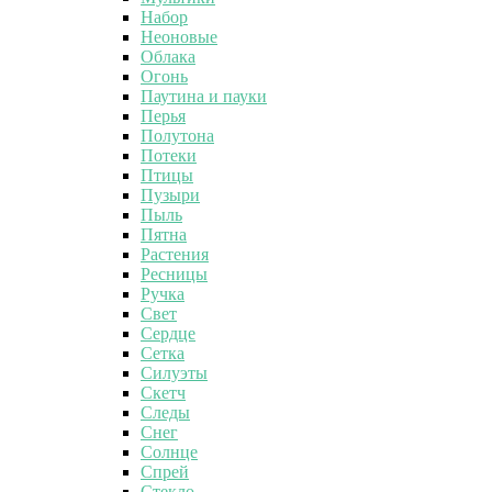
Набор
Неоновые
Облака
Огонь
Паутина и пауки
Перья
Полутона
Потеки
Птицы
Пузыри
Пыль
Пятна
Растения
Ресницы
Ручка
Свет
Сердце
Сетка
Силуэты
Скетч
Следы
Снег
Солнце
Спрей
Стекло