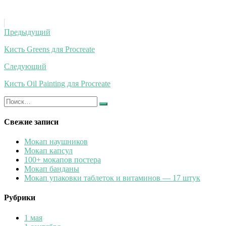
Навигация
Предыдущий
по
Кисть Greens для Procreate
записям
Следующий
Кисть Oil Painting для Procreate
Искать:
Найти
Свежие записи
Мокап наушников
Мокап капсул
100+ мокапов постера
Мокап банданы
Мокап упаковки таблеток и витаминов — 17 штук
Рубрики
1 мая