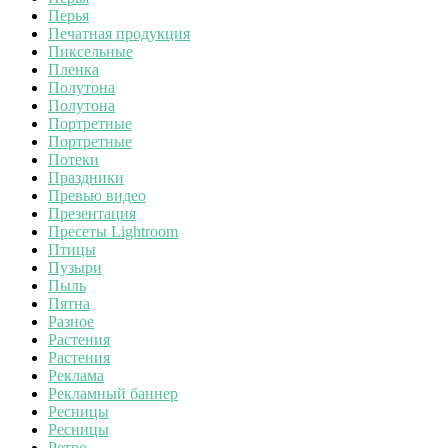
Перья
Печатная продукция
Пиксельные
Пленка
Полутона
Полутона
Портретные
Портретные
Потеки
Праздники
Превью видео
Презентация
Пресеты Lightroom
Птицы
Пузыри
Пыль
Пятна
Разное
Растения
Растения
Реклама
Рекламный баннер
Ресницы
Ресницы
Ретро