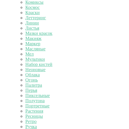
Комиксы
Космос
Краски
Леттеринг
Линии
Листья
Мазки красок
Макияж
Маркер
Масляные
Мел
Мультики
Набор кистей
Неоновые
Облака
Огонь
Палитра
Перья
Пиксельные
Полутона
Портретные
Растения
Ресницы
Ретро
Ручка