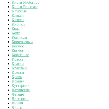
Кисти Photoshop
Кисти Procreate
Клубные
Кляксы
Кляксы
Кнопки
Кожа
Кожа
Комиксы
Коричневый
Космос
Космос
Кофейные
Краска
Краски
Красный
Кресты
Кровь
Крылья
Кустарники
Латинские
Летние
Леттеринг
Линии
Листья