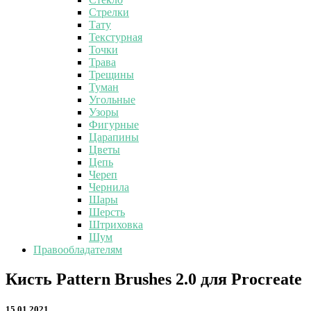
Стрелки
Тату
Текстурная
Точки
Трава
Трещины
Туман
Угольные
Узоры
Фигурные
Царапины
Цветы
Цепь
Череп
Чернила
Шары
Шерсть
Штриховка
Шум
Правообладателям
Кисть
Кисть Pattern Brushes 2.0 для Procreate
Pattern
Brushes
15.01.2021