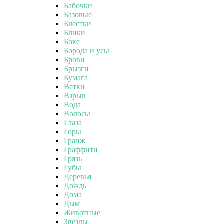
Бабочки
Базовые
Блестки
Блики
Боке
Борода и усы
Брови
Брызги
Бумага
Ветки
Взрыв
Вода
Волосы
Глаза
Горы
Гранж
Граффити
Грязь
Губы
Деревья
Дождь
Дома
Дым
Животные
Звезды