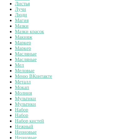
Листья
Лучи
Люди
Магия
Мазки
Мазки красок
Макияж
Маркер
Маркер
Масляные
Масляные
Мел
Меловые
Меню ВКонтакте
Металл
Мокап
Молния
Мультики
Мультики
Набор
Набор
Набор кистей
Нежный
Неоновые
Неоновые