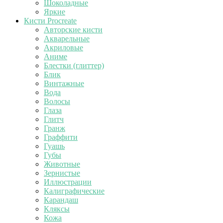
Шоколадные
Яркие
Кисти Procreate
Авторские кисти
Акварельные
Акриловые
Аниме
Блестки (глиттер)
Блик
Винтажные
Вода
Волосы
Глаза
Глитч
Гранж
Граффити
Гуашь
Губы
Животные
Зернистые
Иллюстрации
Калиграфические
Карандаш
Кляксы
Кожа