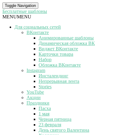
Toggle Navigation
Бесплатные шаблоны
MENU
MENU
Для социальных сетей
ВКонтакте
Анимированные шаблоны
Динамическая обложка ВК
Виджет ВКонтакте
Карточки товара
Набор
Обложка ВКонтакте
Instagram
Инсталендинг
Непрерывная лента
Stories
YouTube
Акции
Праздники
Пасха
1 мая
Черная пятница
23 февраля
День святого Валентина