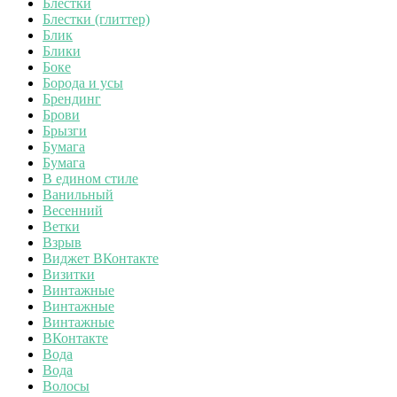
Блестки
Блестки (глиттер)
Блик
Блики
Боке
Борода и усы
Брендинг
Брови
Брызги
Бумага
Бумага
В едином стиле
Ванильный
Весенний
Ветки
Взрыв
Виджет ВКонтакте
Визитки
Винтажные
Винтажные
Винтажные
ВКонтакте
Вода
Вода
Волосы