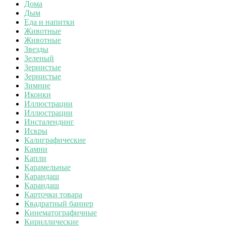
Дома
Дым
Еда и напитки
Животные
Животные
Звезды
Зеленый
Зернистые
Зернистые
Зимние
Иконки
Иллюстрации
Иллюстрации
Инсталендинг
Искры
Калиграфические
Камни
Капли
Карамельные
Карандаш
Карандаш
Карточки товара
Квадратный баннер
Кинематографичные
Кириллические