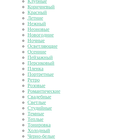
Клубные
Коричневый
Красный
Летние
Нежный
Неоновые
Новогодние
Ночные
Осветляющие
Осенние
Пейзажный
Персиковый
Пленка
Портретные
Ретро
Розовые
Романтические
Свадебные
Светлые
Студийные
Темные
Теплые
Тонировка
Холодный
Черно-белые