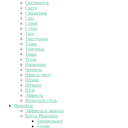
Светящиеся
Скетч
Смазанные
Снег
Спрей
Сухие
Тату
Текстурные
Ткань
Точечные
Трава
Уголь
Царапины
Чернила
Шерсть (мех)
Штамп
Штрихи
Шум
Эффекты
Японский стиль
Photoshop
Эффекты и экшены
Кисти Photoshop
Акварельные
Аниме