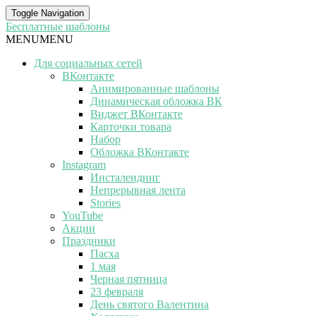
Toggle Navigation
Бесплатные шаблоны
MENU
MENU
Для социальных сетей
ВКонтакте
Анимированные шаблоны
Динамическая обложка ВК
Виджет ВКонтакте
Карточки товара
Набор
Обложка ВКонтакте
Instagram
Инсталендинг
Непрерывная лента
Stories
YouTube
Акции
Праздники
Пасха
1 мая
Черная пятница
23 февраля
День святого Валентина