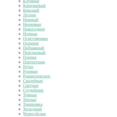
Клубные
Коричневый
Красный
Летние
Нежный
Неоновые
Новогодние
Ночные
Осветляющие
Осенние
Пейзажный
Персиковый
Пленка
Портретные
Ретро
Розовые
Романтические
Свадебные
Светлые
Студийные
Темные
Теплые
Тонировка
Холодный
Черно-белые