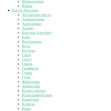
Шоколадные
Яркие
Кисти Procreate
Авторские кисти
Акварельные
Акриловые
Аниме
Блестки (глиттер)
Блик
Винтажные
Вода
Волосы
Глаза
Глитч
Гранж
Граффити
Гуашь
Губы
Животные
Зернистые
Иллюстрации
Калиграфические
Карандаш
Кляксы
Кожа