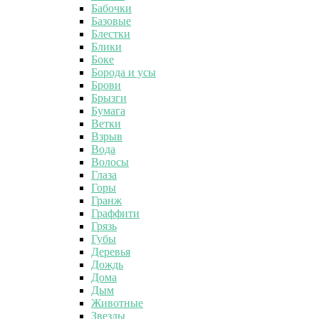
Бабочки
Базовые
Блестки
Блики
Боке
Борода и усы
Брови
Брызги
Бумага
Ветки
Взрыв
Вода
Волосы
Глаза
Горы
Гранж
Граффити
Грязь
Губы
Деревья
Дождь
Дома
Дым
Животные
Звезды