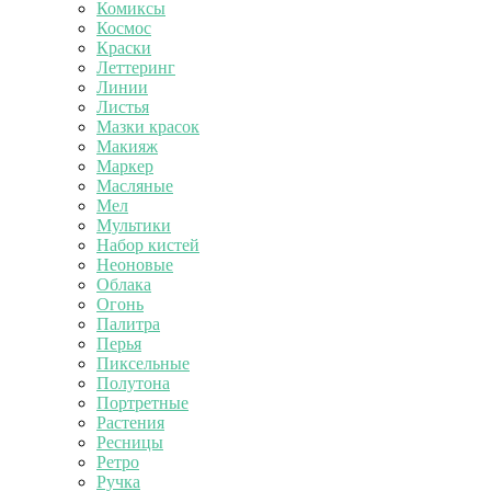
Комиксы
Космос
Краски
Леттеринг
Линии
Листья
Мазки красок
Макияж
Маркер
Масляные
Мел
Мультики
Набор кистей
Неоновые
Облака
Огонь
Палитра
Перья
Пиксельные
Полутона
Портретные
Растения
Ресницы
Ретро
Ручка