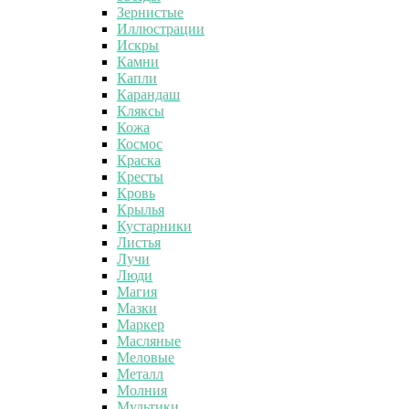
Зернистые
Иллюстрации
Искры
Камни
Капли
Карандаш
Кляксы
Кожа
Космос
Краска
Кресты
Кровь
Крылья
Кустарники
Листья
Лучи
Люди
Магия
Мазки
Маркер
Масляные
Меловые
Металл
Молния
Мультики