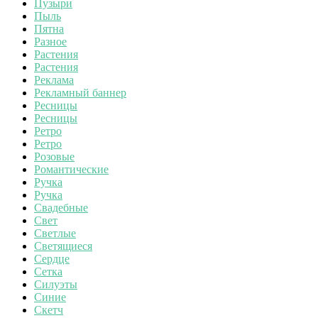
Пузыри
Пыль
Пятна
Разное
Растения
Растения
Реклама
Рекламный баннер
Ресницы
Ресницы
Ретро
Ретро
Розовые
Романтические
Ручка
Ручка
Свадебные
Свет
Светлые
Светящиеся
Сердце
Сетка
Силуэты
Синие
Скетч