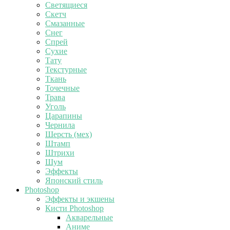
Светящиеся
Скетч
Смазанные
Снег
Спрей
Сухие
Тату
Текстурные
Ткань
Точечные
Трава
Уголь
Царапины
Чернила
Шерсть (мех)
Штамп
Штрихи
Шум
Эффекты
Японский стиль
Photoshop
Эффекты и экшены
Кисти Photoshop
Акварельные
Аниме