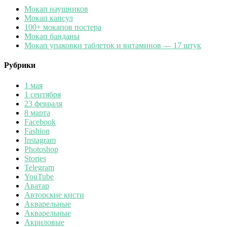
Мокап наушников
Мокап капсул
100+ мокапов постера
Мокап банданы
Мокап упаковки таблеток и витаминов — 17 штук
Рубрики
1 мая
1 сентября
23 февраля
8 марта
Facebook
Fashion
Instagram
Photoshop
Stories
Telegram
YouTube
Аватар
Авторские кисти
Акварельные
Акварельные
Акриловые