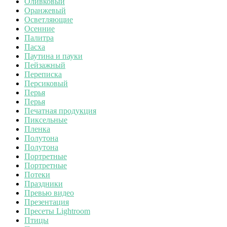
Оливковый
Оранжевый
Осветляющие
Осенние
Палитра
Пасха
Паутина и пауки
Пейзажный
Переписка
Персиковый
Перья
Перья
Печатная продукция
Пиксельные
Пленка
Полутона
Полутона
Портретные
Портретные
Потеки
Праздники
Превью видео
Презентация
Пресеты Lightroom
Птицы