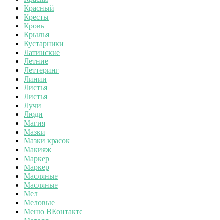
Красный
Кресты
Кровь
Крылья
Кустарники
Латинские
Летние
Леттеринг
Линии
Листья
Листья
Лучи
Люди
Магия
Мазки
Мазки красок
Макияж
Маркер
Маркер
Масляные
Масляные
Мел
Меловые
Меню ВКонтакте