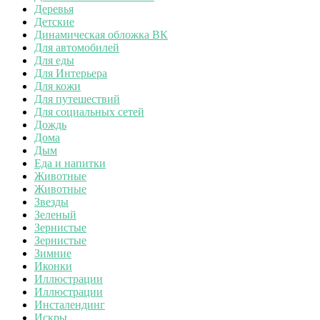
Деревья
Детские
Динамическая обложка ВК
Для автомобилей
Для еды
Для Интерьера
Для кожи
Для путешествий
Для социальных сетей
Дождь
Дома
Дым
Еда и напитки
Животные
Животные
Звезды
Зеленый
Зернистые
Зернистые
Зимние
Иконки
Иллюстрации
Иллюстрации
Инсталендинг
Искры