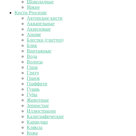
Шоколадные
Яркие
Кисти Procreate
Авторские кисти
Акварельные
Акриловые
Аниме
Блестки (глиттер)
Блик
Винтажные
Вода
Волосы
Глаза
Глитч
Гранж
Граффити
Гуашь
Губы
Животные
Зернистые
Иллюстрации
Калиграфические
Карандаш
Кляксы
Кожа