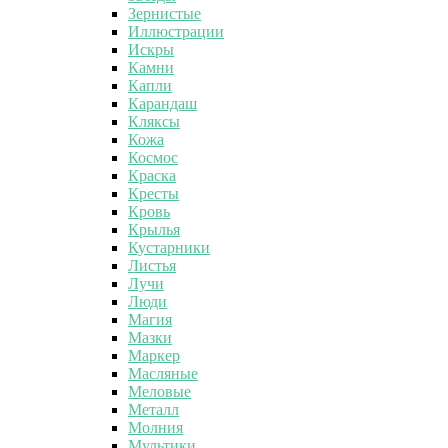
Зернистые
Иллюстрации
Искры
Камни
Капли
Карандаш
Кляксы
Кожа
Космос
Краска
Кресты
Кровь
Крылья
Кустарники
Листья
Лучи
Люди
Магия
Мазки
Маркер
Масляные
Меловые
Металл
Молния
Мультики