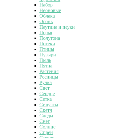
Набор
Неоновые
Облака
Огонь
Паутина и пауки
Перья
Полутона
Потеки
Птицы
Пузыри
Пыль
Пятна
Растения
Ресницы
Ручка
Свет
Сердце
Сетка
Силуэты
Скетч
Следы
Снег
Солнце
Спрей
Стекло