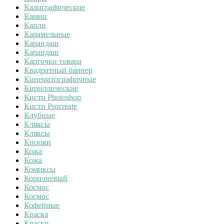
Калиграфические
Камни
Капли
Карамельные
Карандаш
Карандаш
Карточки товара
Квадратный баннер
Кинематографичные
Кириллические
Кисти Photoshop
Кисти Procreate
Клубные
Кляксы
Кляксы
Кнопки
Кожа
Кожа
Комиксы
Коричневый
Космос
Космос
Кофейные
Краска
Краски