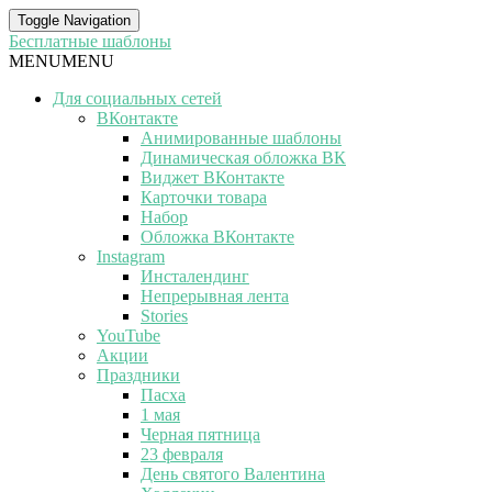
Toggle Navigation
Бесплатные шаблоны
MENU
MENU
Для социальных сетей
ВКонтакте
Анимированные шаблоны
Динамическая обложка ВК
Виджет ВКонтакте
Карточки товара
Набор
Обложка ВКонтакте
Instagram
Инсталендинг
Непрерывная лента
Stories
YouTube
Акции
Праздники
Пасха
1 мая
Черная пятница
23 февраля
День святого Валентина