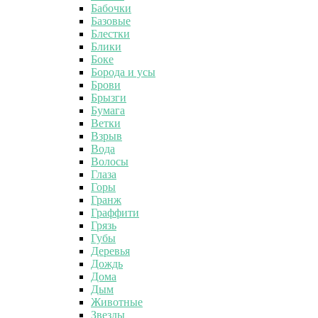
Бабочки
Базовые
Блестки
Блики
Боке
Борода и усы
Брови
Брызги
Бумага
Ветки
Взрыв
Вода
Волосы
Глаза
Горы
Гранж
Граффити
Грязь
Губы
Деревья
Дождь
Дома
Дым
Животные
Звезды