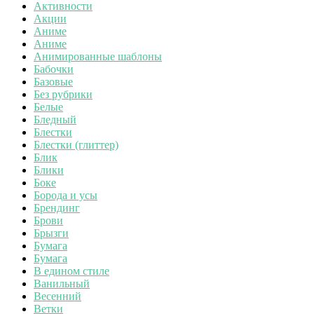
Активности
Акции
Аниме
Аниме
Анимированные шаблоны
Бабочки
Базовые
Без рубрики
Белые
Бледный
Блестки
Блестки (глиттер)
Блик
Блики
Боке
Борода и усы
Брендинг
Брови
Брызги
Бумага
Бумага
В едином стиле
Ванильный
Весенний
Ветки