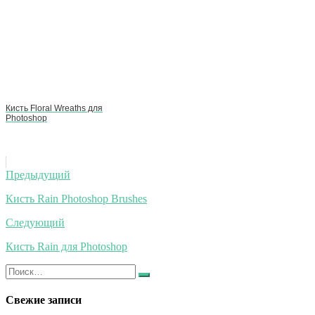
Кисть Floral Wreaths для
Photoshop
Навигация
Предыдущий
по
Кисть Rain Photoshop Brushes
записям
Следующий
Кисть Rain для Photoshop
Искать:
Найти
Свежие записи