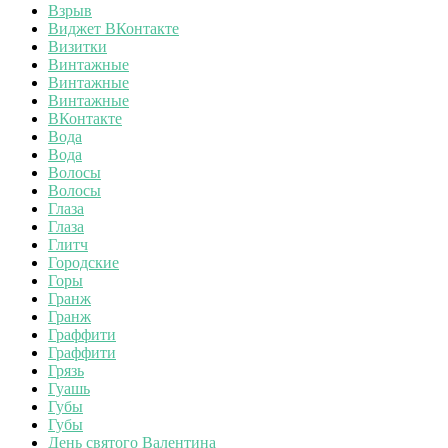
Взрыв
Виджет ВКонтакте
Визитки
Винтажные
Винтажные
Винтажные
ВКонтакте
Вода
Вода
Волосы
Волосы
Глаза
Глаза
Глитч
Городские
Горы
Гранж
Гранж
Граффити
Граффити
Грязь
Гуашь
Губы
Губы
День святого Валентина