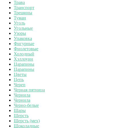
Трава
Транспорт
Трещины
Туман
Уголь
Угольные
Узоры
Упаковка
Фигурные
Фиолетовые
Холодный
Хэллоуин
Царапины
Царапины
Цветы
Цепь
Череп
Черная пятница
Чернила
Чернила
Черно-белые
Шары
Шерсть
Шерсть (мех)
Шоколадные