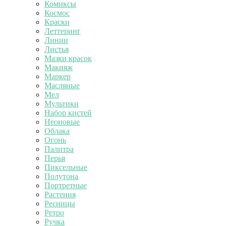
Комиксы
Космос
Краски
Леттеринг
Линии
Листья
Мазки красок
Макияж
Маркер
Масляные
Мел
Мультики
Набор кистей
Неоновые
Облака
Огонь
Палитра
Перья
Пиксельные
Полутона
Портретные
Растения
Ресницы
Ретро
Ручка