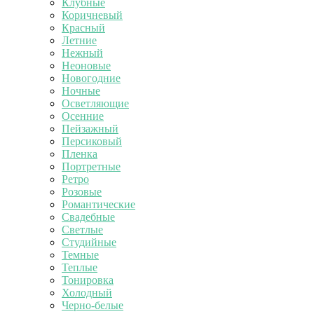
Клубные
Коричневый
Красный
Летние
Нежный
Неоновые
Новогодние
Ночные
Осветляющие
Осенние
Пейзажный
Персиковый
Пленка
Портретные
Ретро
Розовые
Романтические
Свадебные
Светлые
Студийные
Темные
Теплые
Тонировка
Холодный
Черно-белые