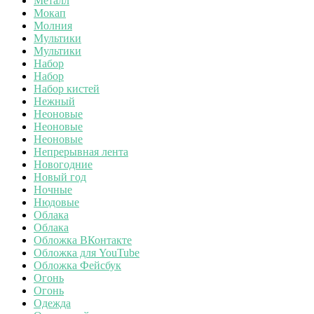
Металл
Мокап
Молния
Мультики
Мультики
Набор
Набор
Набор кистей
Нежный
Неоновые
Неоновые
Неоновые
Непрерывная лента
Новогодние
Новый год
Ночные
Нюдовые
Облака
Облака
Обложка ВКонтакте
Обложка для YouTube
Обложка Фейсбук
Огонь
Огонь
Одежда