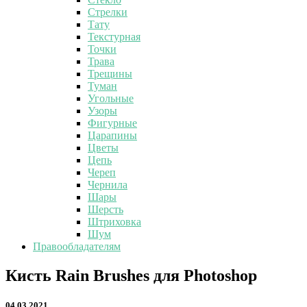
Стрелки
Тату
Текстурная
Точки
Трава
Трещины
Туман
Угольные
Узоры
Фигурные
Царапины
Цветы
Цепь
Череп
Чернила
Шары
Шерсть
Штриховка
Шум
Правообладателям
Кисть
Кисть Rain Brushes для Photoshop
Rain
Brushes
04.03.2021