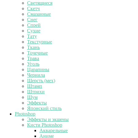
Светящиеся
Скетч
Смазанные
Снег
Спрей
Сухие
Тату
Текстурные
Ткань
Точечные
Трава
Уголь
Царапины
Чернила
Шерсть (мех)
Штамп
Штрихи
Шум
Эффекты
Японский стиль
Photoshop
Эффекты и экшены
Кисти Photoshop
Акварельные
Аниме