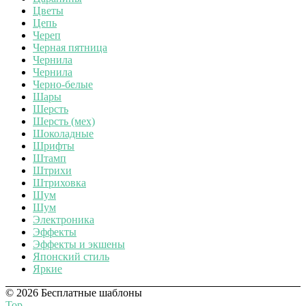
Цветы
Цепь
Череп
Черная пятница
Чернила
Чернила
Черно-белые
Шары
Шерсть
Шерсть (мех)
Шоколадные
Шрифты
Штамп
Штрихи
Штриховка
Шум
Шум
Электроника
Эффекты
Эффекты и экшены
Японский стиль
Яркие
© 2026 Бесплатные шаблоны
Top