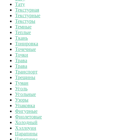
Тату
Текстурная
Текстурные
Текстуры
Темные
Теплые
Ткань
Тонировка
Точечные
Точки
Трава
Трава
Транспорт
Трещины
Туман
Уголь
Угольные
Узоры
Упаковка
Фигурные
Фиолетовые
Холодный
Хэллоуин
Царапины
Царапины