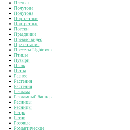
Пленка
Полутона
Полутона
Портретные
Портретные
Потеки
Праздники
Превью видео
Презентация
Пресеты Lightroom
Птицы
Пузыри
Пыль
Пятна
Разное
Растения
Растения
Реклама
Рекламный баннер
Ресницы
Ресницы
Ретро
Ретро
Розовые
Романтические