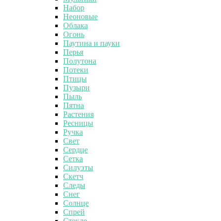
Набор
Неоновые
Облака
Огонь
Паутина и пауки
Перья
Полутона
Потеки
Птицы
Пузыри
Пыль
Пятна
Растения
Ресницы
Ручка
Свет
Сердце
Сетка
Силуэты
Скетч
Следы
Снег
Солнце
Спрей
Стекло