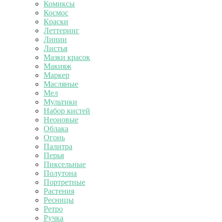
Комиксы
Космос
Краски
Леттеринг
Линии
Листья
Мазки красок
Макияж
Маркер
Масляные
Мел
Мультики
Набор кистей
Неоновые
Облака
Огонь
Палитра
Перья
Пиксельные
Полутона
Портретные
Растения
Ресницы
Ретро
Ручка