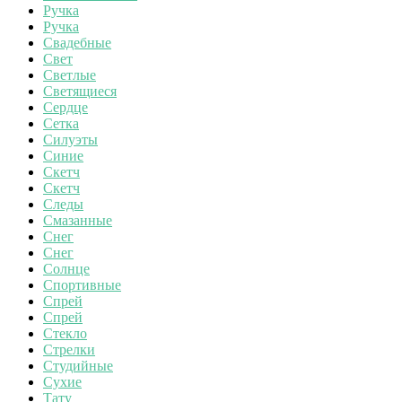
Ручка
Ручка
Свадебные
Свет
Светлые
Светящиеся
Сердце
Сетка
Силуэты
Синие
Скетч
Скетч
Следы
Смазанные
Снег
Снег
Солнце
Спортивные
Спрей
Спрей
Стекло
Стрелки
Студийные
Сухие
Тату