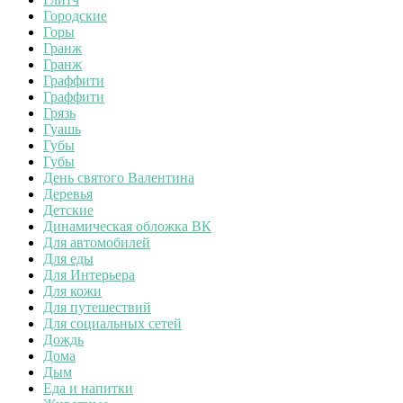
Городские
Горы
Гранж
Гранж
Граффити
Граффити
Грязь
Гуашь
Губы
Губы
День святого Валентина
Деревья
Детские
Динамическая обложка ВК
Для автомобилей
Для еды
Для Интерьера
Для кожи
Для путешествий
Для социальных сетей
Дождь
Дома
Дым
Еда и напитки