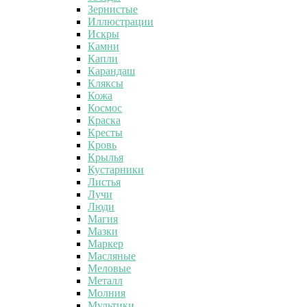
Зернистые
Иллюстрации
Искры
Камни
Капли
Карандаш
Кляксы
Кожа
Космос
Краска
Кресты
Кровь
Крылья
Кустарники
Листья
Лучи
Люди
Магия
Мазки
Маркер
Масляные
Меловые
Металл
Молния
Мультики