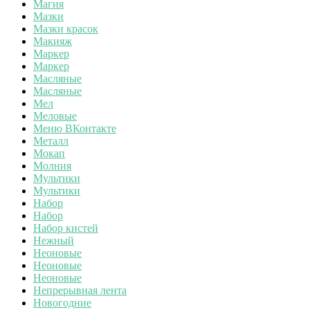
Магия
Мазки
Мазки красок
Макияж
Маркер
Маркер
Масляные
Масляные
Мел
Меловые
Меню ВКонтакте
Металл
Мокап
Молния
Мультики
Мультики
Набор
Набор
Набор кистей
Нежный
Неоновые
Неоновые
Неоновые
Непрерывная лента
Новогодние