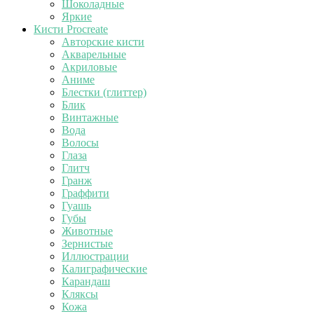
Шоколадные
Яркие
Кисти Procreate
Авторские кисти
Акварельные
Акриловые
Аниме
Блестки (глиттер)
Блик
Винтажные
Вода
Волосы
Глаза
Глитч
Гранж
Граффити
Гуашь
Губы
Животные
Зернистые
Иллюстрации
Калиграфические
Карандаш
Кляксы
Кожа