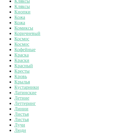
Кляксы
Кляксы
Кнопки
Кожа
Кожа
Комиксы
Коричневый
Космос
Космос
Кофейные
Краска
Краски
Красный
Кресты
Кровь
Крылья
Кустарники
Латинские
Летние
Леттеринг
Линии
Листья
Листья
Лучи
Люди