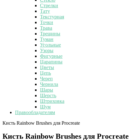
Стрелки
Тату
Текстурная
Точки
Трава
Трещины
Туман
Угольные
Узоры
Фигурные
Царапины
Цветы
Цепь
Череп
Чернила
Шары
Шерсть
Штриховка
Шум
Правообладателям
Кисть Rainbow Brushes для Procreate
Кисть Rainbow Brushes для Procreate