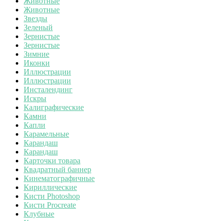
Животные
Животные
Звезды
Зеленый
Зернистые
Зернистые
Зимние
Иконки
Иллюстрации
Иллюстрации
Инсталендинг
Искры
Калиграфические
Камни
Капли
Карамельные
Карандаш
Карандаш
Карточки товара
Квадратный баннер
Кинематографичные
Кириллические
Кисти Photoshop
Кисти Procreate
Клубные