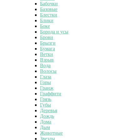
Бабочки
Базовые
Блестки
Блики
Боке
Борода и усы
Брови
Брызги
Бумага
Ветки
Взрыв
Вода
Волосы
Глаза
Горы
Гранж
Граффити
Грязь
Губы
Деревья
Дождь
Дома
Дым
Животные
Звезды