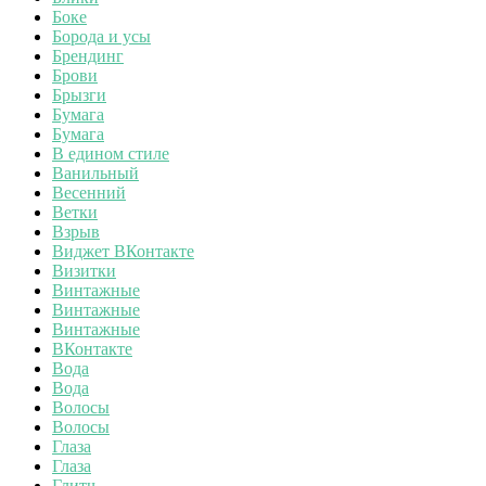
Боке
Борода и усы
Брендинг
Брови
Брызги
Бумага
Бумага
В едином стиле
Ванильный
Весенний
Ветки
Взрыв
Виджет ВКонтакте
Визитки
Винтажные
Винтажные
Винтажные
ВКонтакте
Вода
Вода
Волосы
Волосы
Глаза
Глаза
Глитч