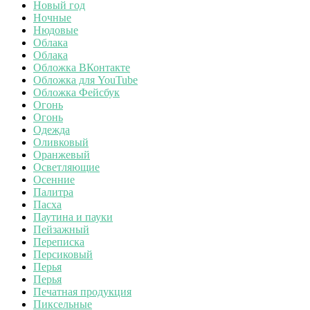
Новый год
Ночные
Нюдовые
Облака
Облака
Обложка ВКонтакте
Обложка для YouTube
Обложка Фейсбук
Огонь
Огонь
Одежда
Оливковый
Оранжевый
Осветляющие
Осенние
Палитра
Пасха
Паутина и пауки
Пейзажный
Переписка
Персиковый
Перья
Перья
Печатная продукция
Пиксельные