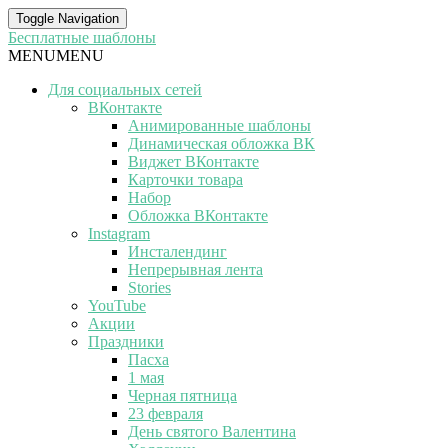
Toggle Navigation
Бесплатные шаблоны
MENU
MENU
Для социальных сетей
ВКонтакте
Анимированные шаблоны
Динамическая обложка ВК
Виджет ВКонтакте
Карточки товара
Набор
Обложка ВКонтакте
Instagram
Инсталендинг
Непрерывная лента
Stories
YouTube
Акции
Праздники
Пасха
1 мая
Черная пятница
23 февраля
День святого Валентина