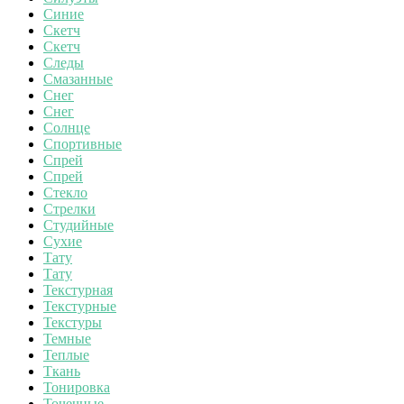
Синие
Скетч
Скетч
Следы
Смазанные
Снег
Снег
Солнце
Спортивные
Спрей
Спрей
Стекло
Стрелки
Студийные
Сухие
Тату
Тату
Текстурная
Текстурные
Текстуры
Темные
Теплые
Ткань
Тонировка
Точечные