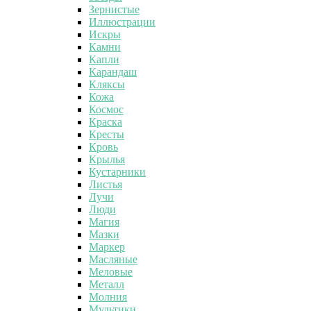
Зернистые
Иллюстрации
Искры
Камни
Капли
Карандаш
Кляксы
Кожа
Космос
Краска
Кресты
Кровь
Крылья
Кустарники
Листья
Лучи
Люди
Магия
Мазки
Маркер
Масляные
Меловые
Металл
Молния
Мультики