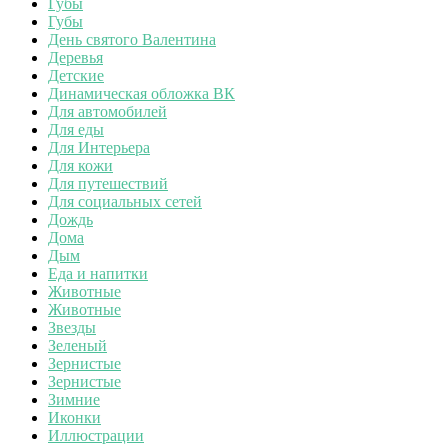
Губы
Губы
День святого Валентина
Деревья
Детские
Динамическая обложка ВК
Для автомобилей
Для еды
Для Интерьера
Для кожи
Для путешествий
Для социальных сетей
Дождь
Дома
Дым
Еда и напитки
Животные
Животные
Звезды
Зеленый
Зернистые
Зернистые
Зимние
Иконки
Иллюстрации