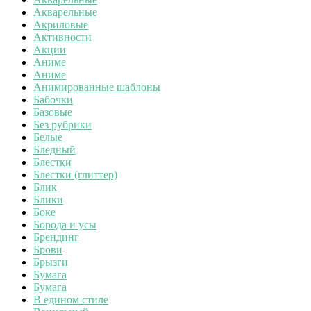
Акварельные
Акриловые
Активности
Акции
Аниме
Аниме
Анимированные шаблоны
Бабочки
Базовые
Без рубрики
Белые
Бледный
Блестки
Блестки (глиттер)
Блик
Блики
Боке
Борода и усы
Брендинг
Брови
Брызги
Бумага
Бумага
В едином стиле