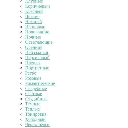
Клубные
Коричневый
Красный
Летние
Нежный
Неоновые
Новогодние
Ночные
Осветляющие
Осенние
Пейзажный
Персиковый
Пленка
Портретные
Ретро
Розовые
Романтические
Свадебные
Светлые
Студийные
Темные
Теплые
Тонировка
Холодный
Черно-белые