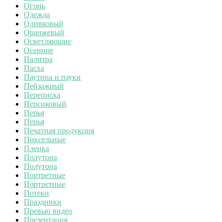
Огонь
Одежда
Оливковый
Оранжевый
Осветляющие
Осенние
Палитра
Пасха
Паутина и пауки
Пейзажный
Переписка
Персиковый
Перья
Перья
Печатная продукция
Пиксельные
Пленка
Полутона
Полутона
Портретные
Портретные
Потеки
Праздники
Превью видео
Презентация