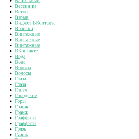
Ванильный
Весенний
Ветки
Взрыв
Виджет ВКонтакте
Визитки
Винтажные
Винтажные
Винтажные
ВКонтакте
Вода
Вода
Волосы
Волосы
Глаза
Глаза
Глитч
Городские
Горы
Гранж
Гранж
Граффити
Граффити
Грязь
Гуашь