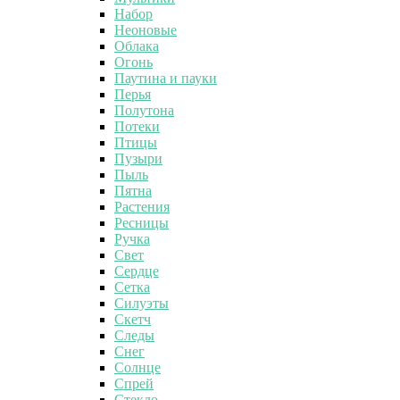
Набор
Неоновые
Облака
Огонь
Паутина и пауки
Перья
Полутона
Потеки
Птицы
Пузыри
Пыль
Пятна
Растения
Ресницы
Ручка
Свет
Сердце
Сетка
Силуэты
Скетч
Следы
Снег
Солнце
Спрей
Стекло