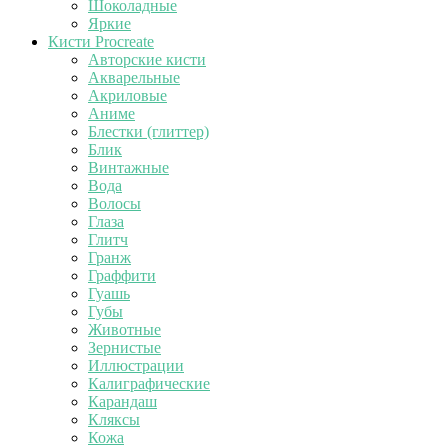
Шоколадные
Яркие
Кисти Procreate
Авторские кисти
Акварельные
Акриловые
Аниме
Блестки (глиттер)
Блик
Винтажные
Вода
Волосы
Глаза
Глитч
Гранж
Граффити
Гуашь
Губы
Животные
Зернистые
Иллюстрации
Калиграфические
Карандаш
Кляксы
Кожа