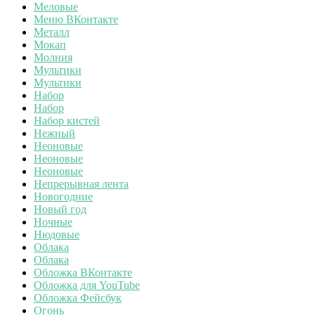
Меловые
Меню ВКонтакте
Металл
Мокап
Молния
Мультики
Мультики
Набор
Набор
Набор кистей
Нежный
Неоновые
Неоновые
Неоновые
Непрерывная лента
Новогодние
Новый год
Ночные
Нюдовые
Облака
Облака
Обложка ВКонтакте
Обложка для YouTube
Обложка Фейсбук
Огонь