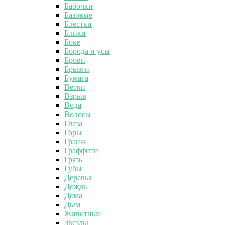
Бабочки
Базовые
Блестки
Блики
Боке
Борода и усы
Брови
Брызги
Бумага
Ветки
Взрыв
Вода
Волосы
Глаза
Горы
Гранж
Граффити
Грязь
Губы
Деревья
Дождь
Дома
Дым
Животные
Звезды