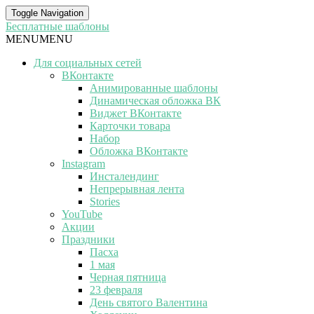
Toggle Navigation
Бесплатные шаблоны
MENU
MENU
Для социальных сетей
ВКонтакте
Анимированные шаблоны
Динамическая обложка ВК
Виджет ВКонтакте
Карточки товара
Набор
Обложка ВКонтакте
Instagram
Инсталендинг
Непрерывная лента
Stories
YouTube
Акции
Праздники
Пасха
1 мая
Черная пятница
23 февраля
День святого Валентина