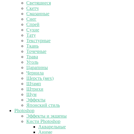
Светящиеся
Скетч
Смазанные
Снег
Спрей
Сухие
Тату
Текстурные
Ткань
Точечные
Трава
Уголь
Царапины
Чернила
Шерсть (мех)
Штамп
Штрихи
Шум
Эффекты
Японский стиль
Photoshop
Эффекты и экшены
Кисти Photoshop
Акварельные
Аниме