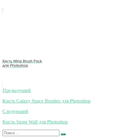
Кисть Wing Brush Pack
для Photoshop
Навигация
Предыдущий
по
Кисть Galaxy Space Brushes для Photoshop
записям
Следующий
Кисть Stone Wall для Photoshop
Искать:
Найти