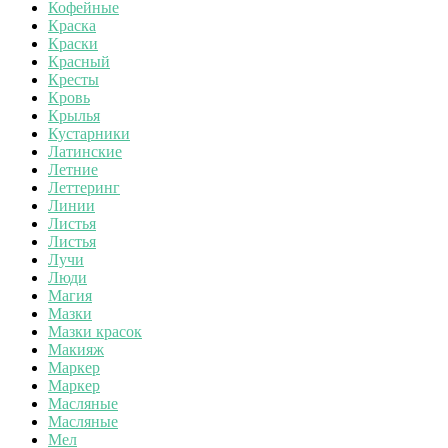
Кофейные
Краска
Краски
Красный
Кресты
Кровь
Крылья
Кустарники
Латинские
Летние
Леттеринг
Линии
Листья
Листья
Лучи
Люди
Магия
Мазки
Мазки красок
Макияж
Маркер
Маркер
Масляные
Масляные
Мел