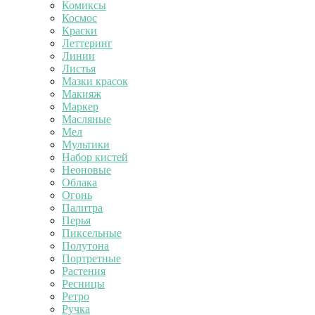
Комиксы
Космос
Краски
Леттеринг
Линии
Листья
Мазки красок
Макияж
Маркер
Масляные
Мел
Мультики
Набор кистей
Неоновые
Облака
Огонь
Палитра
Перья
Пиксельные
Полутона
Портретные
Растения
Ресницы
Ретро
Ручка