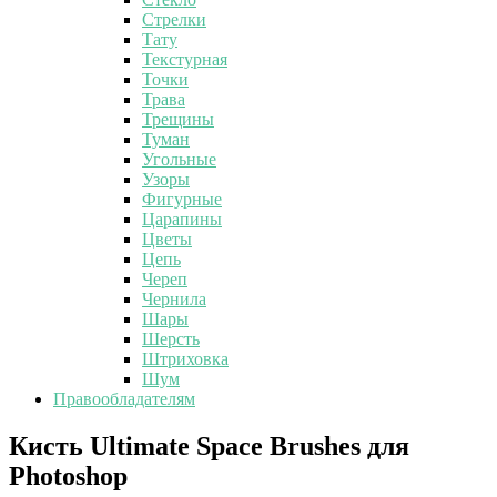
Стрелки
Тату
Текстурная
Точки
Трава
Трещины
Туман
Угольные
Узоры
Фигурные
Царапины
Цветы
Цепь
Череп
Чернила
Шары
Шерсть
Штриховка
Шум
Правообладателям
Кисть
Кисть Ultimate Space Brushes для
Ultimate
Photoshop
Space