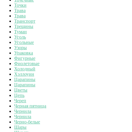
Точки
Трава
Трава
Транспорт
Трещины
Туман
Уголь
Угольные
Узоры
Упаковка
Фигурные
Фиолетовые
Холодный
Хэллоуин
Царапины
Царапины
Цветы
Цепь
Череп
Черная пятница
Чернила
Чернила
Черно-белые
Шары