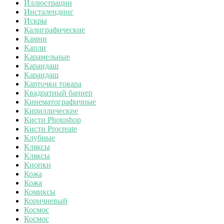
Иллюстрации
Инсталендинг
Искры
Калиграфические
Камни
Капли
Карамельные
Карандаш
Карандаш
Карточки товара
Квадратный баннер
Кинематографичные
Кириллические
Кисти Photoshop
Кисти Procreate
Клубные
Кляксы
Кляксы
Кнопки
Кожа
Кожа
Комиксы
Коричневый
Космос
Космос