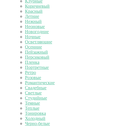
Клубные
Коричневый
Красный
Летние
Нежный
Неоновые
Новогодние
Ночные
Осветляющие
Осенние
Пейзажный
Персиковый
Пленка
Портретные
Ретро
Розовые
Романтические
Свадебные
Светлые
Студийные
Темные
Теплые
Тонировка
Холодный
Черно-белые