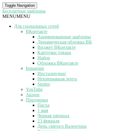
Toggle Navigation
Бесплатные шаблоны
MENU
MENU
Для социальных сетей
ВКонтакте
Анимированные шаблоны
Динамическая обложка ВК
Виджет ВКонтакте
Карточки товара
Набор
Обложка ВКонтакте
Instagram
Инсталендинг
Непрерывная лента
Stories
YouTube
Акции
Праздники
Пасха
1 мая
Черная пятница
23 февраля
День святого Валентина