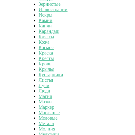
Зернистые
Иллюстрации
Искры
Камни
Капли
Карандаш
Кляксы
Кожа
Космос
Краска
Кресты
Кровь
Крылья
Кустарники
Листья
Лучи
Люди
Магия
Мазки
Маркер
Масляные
Меловые
Металл
Молния
Мультики