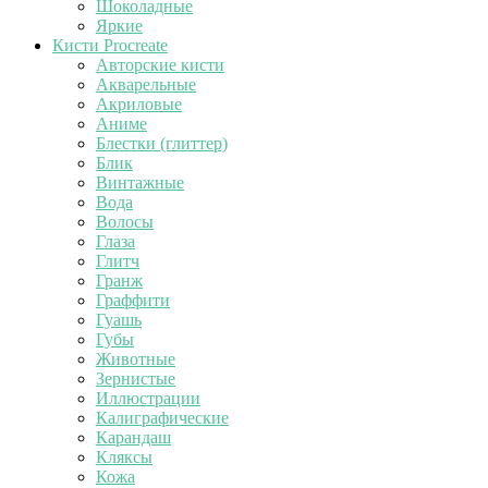
Шоколадные
Яркие
Кисти Procreate
Авторские кисти
Акварельные
Акриловые
Аниме
Блестки (глиттер)
Блик
Винтажные
Вода
Волосы
Глаза
Глитч
Гранж
Граффити
Гуашь
Губы
Животные
Зернистые
Иллюстрации
Калиграфические
Карандаш
Кляксы
Кожа