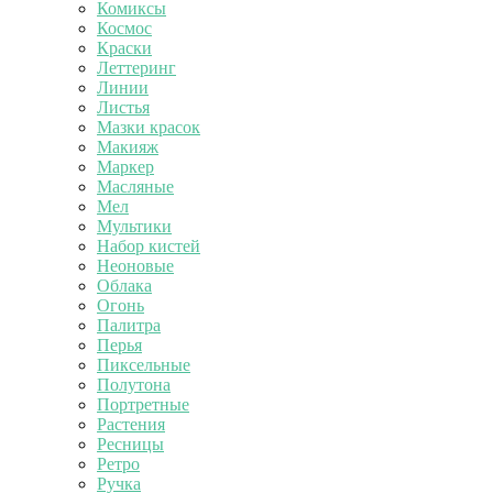
Комиксы
Космос
Краски
Леттеринг
Линии
Листья
Мазки красок
Макияж
Маркер
Масляные
Мел
Мультики
Набор кистей
Неоновые
Облака
Огонь
Палитра
Перья
Пиксельные
Полутона
Портретные
Растения
Ресницы
Ретро
Ручка