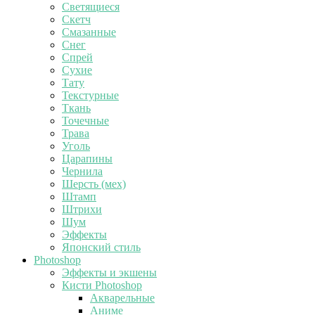
Светящиеся
Скетч
Смазанные
Снег
Спрей
Сухие
Тату
Текстурные
Ткань
Точечные
Трава
Уголь
Царапины
Чернила
Шерсть (мех)
Штамп
Штрихи
Шум
Эффекты
Японский стиль
Photoshop
Эффекты и экшены
Кисти Photoshop
Акварельные
Аниме