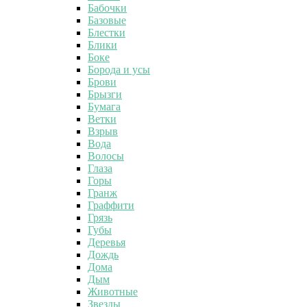
Бабочки
Базовые
Блестки
Блики
Боке
Борода и усы
Брови
Брызги
Бумага
Ветки
Взрыв
Вода
Волосы
Глаза
Горы
Гранж
Граффити
Грязь
Губы
Деревья
Дождь
Дома
Дым
Животные
Звезды