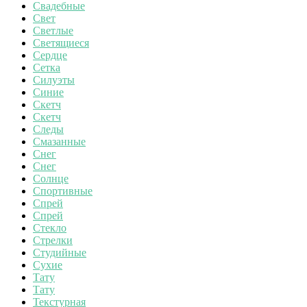
Свадебные
Свет
Светлые
Светящиеся
Сердце
Сетка
Силуэты
Синие
Скетч
Скетч
Следы
Смазанные
Снег
Снег
Солнце
Спортивные
Спрей
Спрей
Стекло
Стрелки
Студийные
Сухие
Тату
Тату
Текстурная