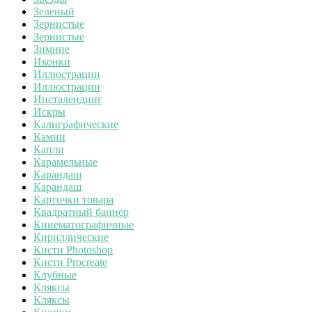
Зеленый
Зернистые
Зернистые
Зимние
Иконки
Иллюстрации
Иллюстрации
Инсталендинг
Искры
Калиграфические
Камни
Капли
Карамельные
Карандаш
Карандаш
Карточки товара
Квадратный баннер
Кинематографичные
Кириллические
Кисти Photoshop
Кисти Procreate
Клубные
Кляксы
Кляксы