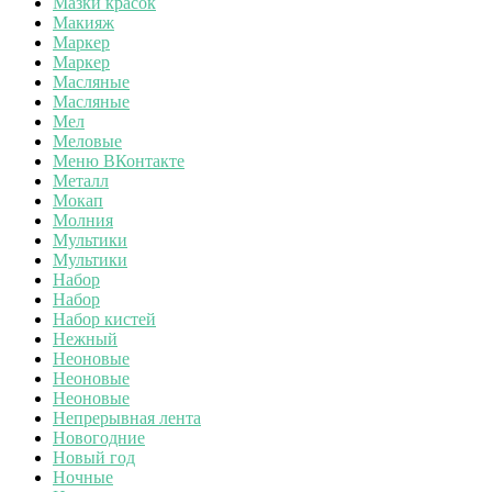
Мазки красок
Макияж
Маркер
Маркер
Масляные
Масляные
Мел
Меловые
Меню ВКонтакте
Металл
Мокап
Молния
Мультики
Мультики
Набор
Набор
Набор кистей
Нежный
Неоновые
Неоновые
Неоновые
Непрерывная лента
Новогодние
Новый год
Ночные