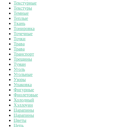
Текстурные
Текстуры
Темные
Теплые
Ткань
Тонировка
Точечные
Точки
Трава
Трава
Транспорт
Трещины
Туман
Уголь
Угольные
Узоры
Упаковка
Фигурные
Фиолетовые
Холодный
Хэллоуин
Царапины
Царапины
Цветы
Цепь