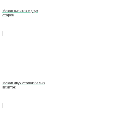
Мокап визиток с двух
сторон
Мокап двух стопок белых
визиток