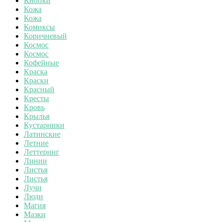
Кнопки
Кожа
Кожа
Комиксы
Коричневый
Космос
Космос
Кофейные
Краска
Краски
Красный
Кресты
Кровь
Крылья
Кустарники
Латинские
Летние
Леттеринг
Линии
Листья
Листья
Лучи
Люди
Магия
Мазки