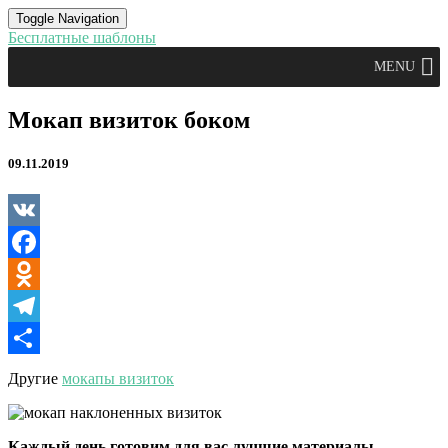
Toggle Navigation
Бесплатные шаблоны
MENU
Мокап
Мокап визиток боком
визиток
боком
09.11.2019
VK
Facebook
Odnoklassniki
Telegram
Отправить
Другие
мокапы визиток
Каждый день готовим для вас лучшие материалы.