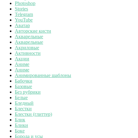
Photoshop
Stories
Telegram
YouTube
Аватар
Авторские кисти
Акварельные
Акварельные
Акриловые
Активности
Акции
Аниме
Аниме
Анимированные шаблоны
Бабочки
Базовые
Без рубрики
Белые
Бледный
Блестки
Блестки (глиттер)
Блик
Блики
Боке
Борода и усы