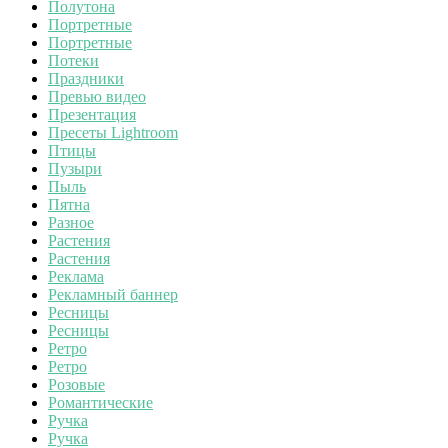
Полутона
Портретные
Портретные
Потеки
Праздники
Превью видео
Презентация
Пресеты Lightroom
Птицы
Пузыри
Пыль
Пятна
Разное
Растения
Растения
Реклама
Рекламный баннер
Ресницы
Ресницы
Ретро
Ретро
Розовые
Романтические
Ручка
Ручка