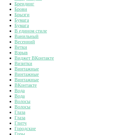
Брендинг
Брови
Брызги
Бумага
Бумага
В едином стиле
Ванильный
Весенний
Ветки
Взрыв
Виджет ВКонтакте
Визитки
Винтажные
Винтажные
Винтажные
ВКонтакте
Вода
Вода
Волосы
Волосы
Глаза
Глаза
Глитч
Городские
Горы