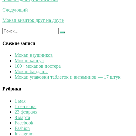
записям
Следующий
Мокап визиток друг на друге
Искать:
Найти
Свежие записи
Мокап наушников
Мокап капсул
100+ мокапов постера
Мокап банданы
Мокап упаковки таблеток и витаминов — 17 штук
Рубрики
1 мая
1 сентября
23 февраля
8 марта
Facebook
Fashion
Instagram