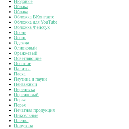
Нюдовые
Облака
Облака
Обложка ВКонтакте
Обложка для YouTube
Обложка Фейсбук
Огонь
Огонь
Одежда
Оливковый
Оранжевый
Осветляющие
Осенние
Палитра
Пасха
Паутина и пауки
Пейзажный
Переписка
Персиковый
Перья
Перья
Печатная продукция
Пиксельные
Пленка
Полутона