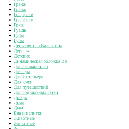
Гранж
Гранж
Граффити
Граффити
Грязь
Гуашь
Губы
Губы
День святого Валентина
Деревья
Детские
Динамическая обложка ВК
Для автомобилей
Для еды
Для Интерьера
Для кожи
Для путешествий
Для социальных сетей
Дождь
Дома
Дым
Еда и напитки
Животные
Животные
Звезды