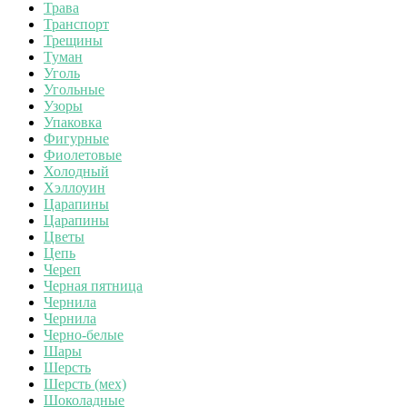
Трава
Транспорт
Трещины
Туман
Уголь
Угольные
Узоры
Упаковка
Фигурные
Фиолетовые
Холодный
Хэллоуин
Царапины
Царапины
Цветы
Цепь
Череп
Черная пятница
Чернила
Чернила
Черно-белые
Шары
Шерсть
Шерсть (мех)
Шоколадные