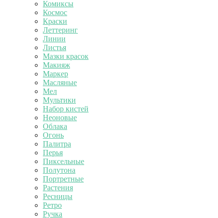
Комиксы
Космос
Краски
Леттеринг
Линии
Листья
Мазки красок
Макияж
Маркер
Масляные
Мел
Мультики
Набор кистей
Неоновые
Облака
Огонь
Палитра
Перья
Пиксельные
Полутона
Портретные
Растения
Ресницы
Ретро
Ручка