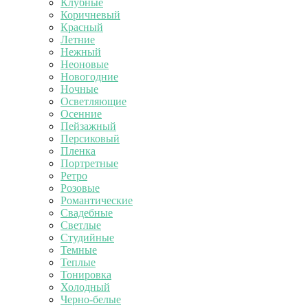
Клубные
Коричневый
Красный
Летние
Нежный
Неоновые
Новогодние
Ночные
Осветляющие
Осенние
Пейзажный
Персиковый
Пленка
Портретные
Ретро
Розовые
Романтические
Свадебные
Светлые
Студийные
Темные
Теплые
Тонировка
Холодный
Черно-белые