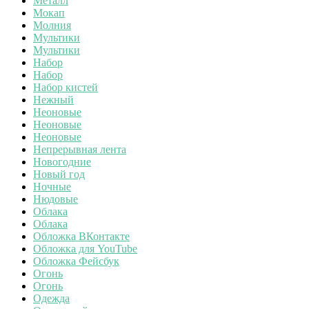
Металл
Мокап
Молния
Мультики
Мультики
Набор
Набор
Набор кистей
Нежный
Неоновые
Неоновые
Неоновые
Непрерывная лента
Новогодние
Новый год
Ночные
Нюдовые
Облака
Облака
Обложка ВКонтакте
Обложка для YouTube
Обложка Фейсбук
Огонь
Огонь
Одежда