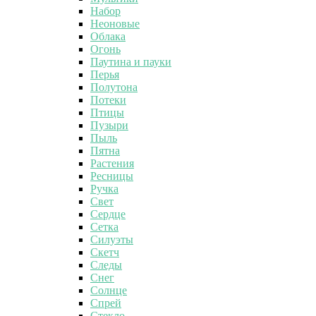
Набор
Неоновые
Облака
Огонь
Паутина и пауки
Перья
Полутона
Потеки
Птицы
Пузыри
Пыль
Пятна
Растения
Ресницы
Ручка
Свет
Сердце
Сетка
Силуэты
Скетч
Следы
Снег
Солнце
Спрей
Стекло