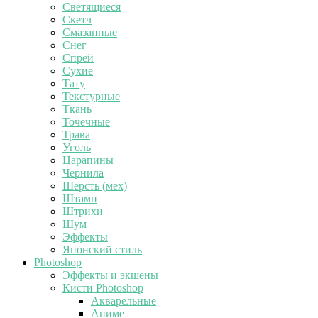
Светящиеся
Скетч
Смазанные
Снег
Спрей
Сухие
Тату
Текстурные
Ткань
Точечные
Трава
Уголь
Царапины
Чернила
Шерсть (мех)
Штамп
Штрихи
Шум
Эффекты
Японский стиль
Photoshop
Эффекты и экшены
Кисти Photoshop
Акварельные
Аниме