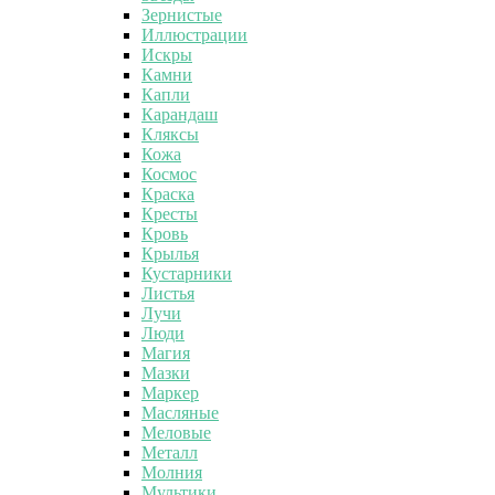
Зернистые
Иллюстрации
Искры
Камни
Капли
Карандаш
Кляксы
Кожа
Космос
Краска
Кресты
Кровь
Крылья
Кустарники
Листья
Лучи
Люди
Магия
Мазки
Маркер
Масляные
Меловые
Металл
Молния
Мультики