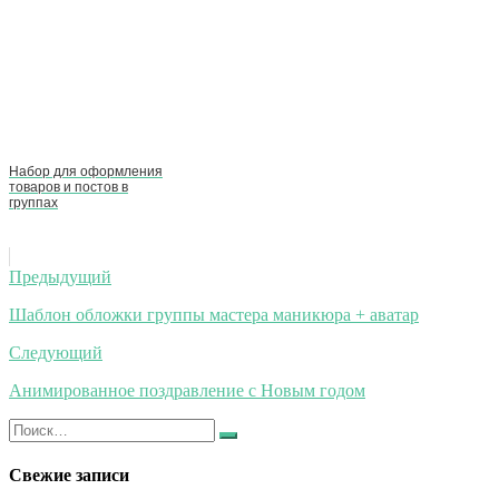
Набор для оформления
товаров и постов в
группах
Навигация
Предыдущий
по
Шаблон обложки группы мастера маникюра + аватар
записям
Следующий
Анимированное поздравление с Новым годом
Искать:
Найти
Свежие записи