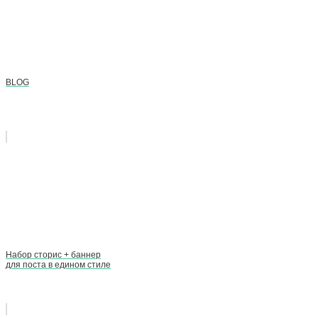
BLOG
Набор сторис + баннер
для поста в едином стиле