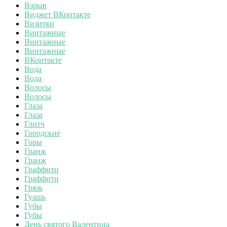
Взрыв
Виджет ВКонтакте
Визитки
Винтажные
Винтажные
Винтажные
ВКонтакте
Вода
Вода
Волосы
Волосы
Глаза
Глаза
Глитч
Городские
Горы
Гранж
Гранж
Граффити
Граффити
Грязь
Гуашь
Губы
Губы
День святого Валентина