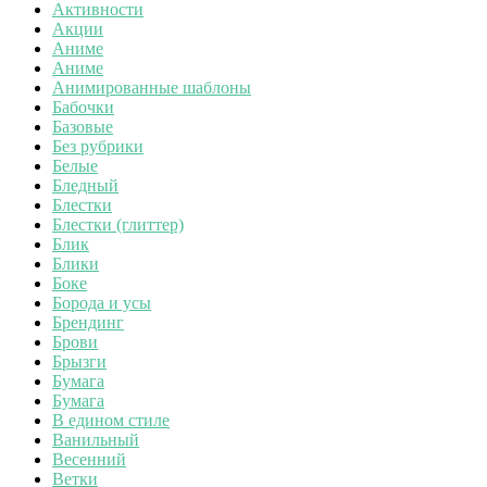
Активности
Акции
Аниме
Аниме
Анимированные шаблоны
Бабочки
Базовые
Без рубрики
Белые
Бледный
Блестки
Блестки (глиттер)
Блик
Блики
Боке
Борода и усы
Брендинг
Брови
Брызги
Бумага
Бумага
В едином стиле
Ванильный
Весенний
Ветки