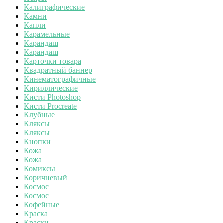
Калиграфические
Камни
Капли
Карамельные
Карандаш
Карандаш
Карточки товара
Квадратный баннер
Кинематографичные
Кириллические
Кисти Photoshop
Кисти Procreate
Клубные
Кляксы
Кляксы
Кнопки
Кожа
Кожа
Комиксы
Коричневый
Космос
Космос
Кофейные
Краска
Краски