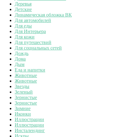
Деревья
Детские
Динамическая обложка ВК
Для автомобилей
Для еды
Для Интерьера
Для кожи
Для путешествий
Для социальных сетей
Дождь
Дома
Дым
Еда и напитки
Животные
Животные
Звезды
Зеленый
Зернистые
Зернистые
Зимние
Иконки
Иллюстрации
Иллюстрации
Инсталендинг
Искры