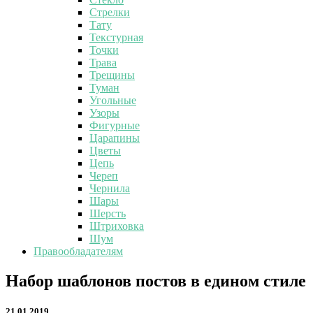
Стрелки
Тату
Текстурная
Точки
Трава
Трещины
Туман
Угольные
Узоры
Фигурные
Царапины
Цветы
Цепь
Череп
Чернила
Шары
Шерсть
Штриховка
Шум
Правообладателям
Набор
Набор шаблонов постов в едином стиле
шаблонов
постов
21.01.2019