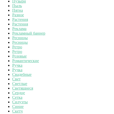
Пузыри
Пыль
Пятна
Разное
Растения
Растения
Реклама
Рекламный баннер
Ресницы
Ресницы
Ретро
Ретро
Розовые
Романтические
Ручка
Ручка
Свадебные
Свет
Светлые
Светящиеся
Сердце
Сетка
Силуэты
Синие
Скетч