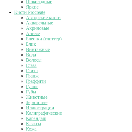
Шоколадные
Яркие
Кисти Procreate
Авторские кисти
Акварельные
Акриловые
Аниме
Блестки (глиттер)
Блик
Винтажные
Вода
Волосы
Глаза
Глитч
Гранж
Граффити
Гуашь
Губы
Животные
Зернистые
Иллюстрации
Калиграфические
Карандаш
Кляксы
Кожа