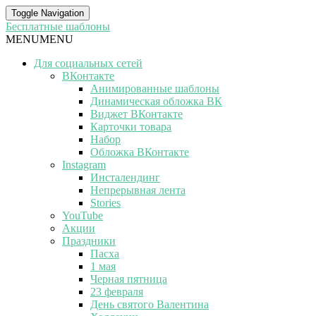
Toggle Navigation
Бесплатные шаблоны
MENU
MENU
Для социальных сетей
ВКонтакте
Анимированные шаблоны
Динамическая обложка ВК
Виджет ВКонтакте
Карточки товара
Набор
Обложка ВКонтакте
Instagram
Инсталендинг
Непрерывная лента
Stories
YouTube
Акции
Праздники
Пасха
1 мая
Черная пятница
23 февраля
День святого Валентина