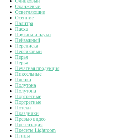
Оливковый
Оранжевый
Осветляющие
Осенние
Палитра
Пасха
Паутина и пауки
Пейзажный
Переписка
Персиковый
Перья
Перья
Печатная продукция
Пиксельные
Пленка
Полутона
Полутона
Портретные
Портретные
Потеки
Праздники
Превью видео
Презентация
Пресеты Lightroom
Птицы