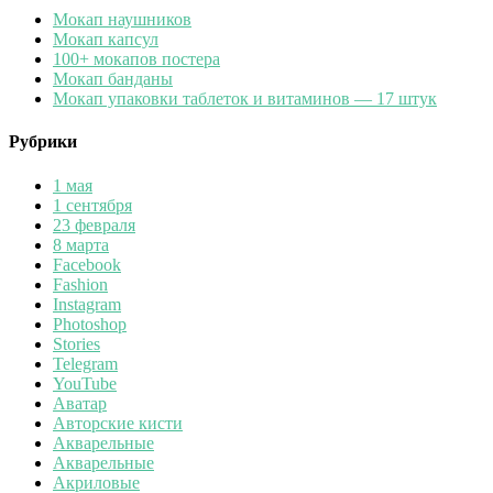
Мокап наушников
Мокап капсул
100+ мокапов постера
Мокап банданы
Мокап упаковки таблеток и витаминов — 17 штук
Рубрики
1 мая
1 сентября
23 февраля
8 марта
Facebook
Fashion
Instagram
Photoshop
Stories
Telegram
YouTube
Аватар
Авторские кисти
Акварельные
Акварельные
Акриловые