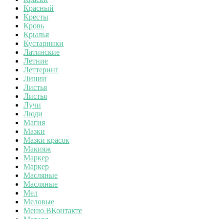
Красный
Кресты
Кровь
Крылья
Кустарники
Латинские
Летние
Леттеринг
Линии
Листья
Листья
Лучи
Люди
Магия
Мазки
Мазки красок
Макияж
Маркер
Маркер
Масляные
Масляные
Мел
Меловые
Меню ВКонтакте