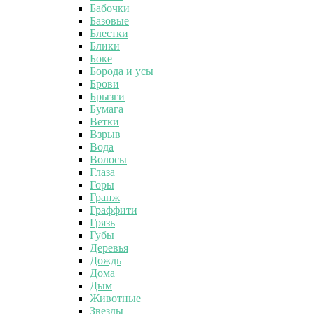
Бабочки
Базовые
Блестки
Блики
Боке
Борода и усы
Брови
Брызги
Бумага
Ветки
Взрыв
Вода
Волосы
Глаза
Горы
Гранж
Граффити
Грязь
Губы
Деревья
Дождь
Дома
Дым
Животные
Звезды