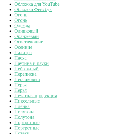
Обложка для YouTube
Обложка Фейсбук
Огонь
Огонь
Одежда
Оливковый
Оранжевый
Осветляющие
Осенние
Палитра
Пасха
Паутина и пауки
Пейзажный
Переписка
Персиковый
Перья
Перья
Печатная продукция
Пиксельные
Пленка
Полутона
Полутона
Портретные
Портретные
Потеки