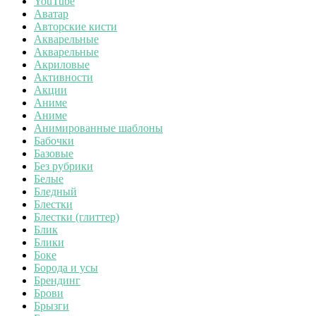
YouTube
Аватар
Авторские кисти
Акварельные
Акварельные
Акриловые
Активности
Акции
Аниме
Аниме
Анимированные шаблоны
Бабочки
Базовые
Без рубрики
Белые
Бледный
Блестки
Блестки (глиттер)
Блик
Блики
Боке
Борода и усы
Брендинг
Брови
Брызги