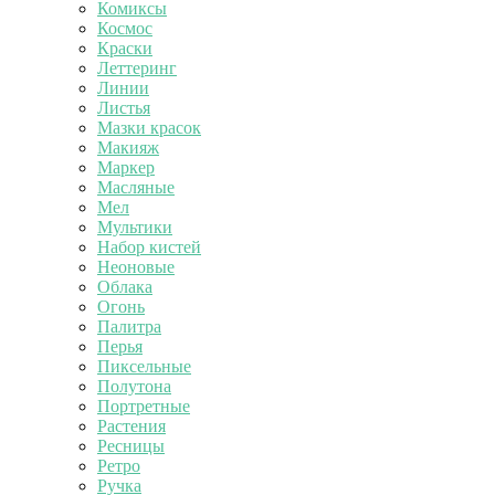
Комиксы
Космос
Краски
Леттеринг
Линии
Листья
Мазки красок
Макияж
Маркер
Масляные
Мел
Мультики
Набор кистей
Неоновые
Облака
Огонь
Палитра
Перья
Пиксельные
Полутона
Портретные
Растения
Ресницы
Ретро
Ручка