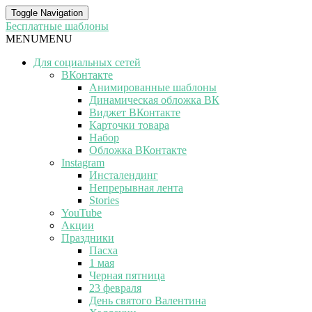
Toggle Navigation
Бесплатные шаблоны
MENU
MENU
Для социальных сетей
ВКонтакте
Анимированные шаблоны
Динамическая обложка ВК
Виджет ВКонтакте
Карточки товара
Набор
Обложка ВКонтакте
Instagram
Инсталендинг
Непрерывная лента
Stories
YouTube
Акции
Праздники
Пасха
1 мая
Черная пятница
23 февраля
День святого Валентина