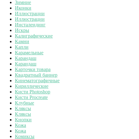
Зимние
Иконки
Иллюстрации
Иллюстрации
Инсталендинг
Искры
Калиграфические
Камни
Капли
Карамельные
Карандаш
Карандаш
Карточки товара
Квадратный баннер
Кинематографичные
Кириллические
Кисти Photoshop
Кисти Procreate
Клубные
Кляксы
Кляксы
Кнопки
Кожа
Кожа
Комиксы