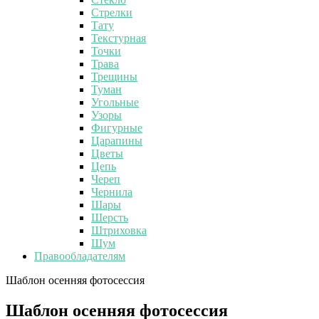
Стрелки
Тату
Текстурная
Точки
Трава
Трещины
Туман
Угольные
Узоры
Фигурные
Царапины
Цветы
Цепь
Череп
Чернила
Шары
Шерсть
Штриховка
Шум
Правообладателям
Шаблон осенняя фотосессия
Шаблон осенняя фотосессия