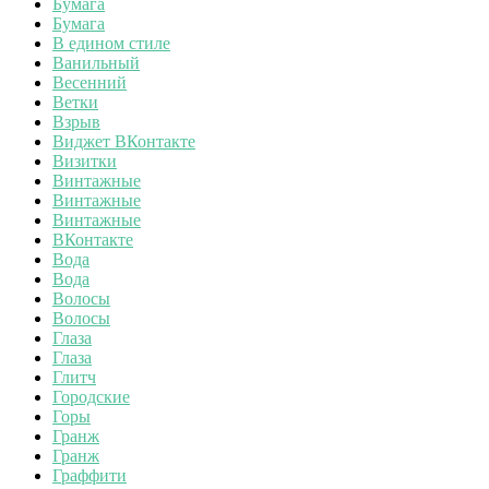
Бумага
Бумага
В едином стиле
Ванильный
Весенний
Ветки
Взрыв
Виджет ВКонтакте
Визитки
Винтажные
Винтажные
Винтажные
ВКонтакте
Вода
Вода
Волосы
Волосы
Глаза
Глаза
Глитч
Городские
Горы
Гранж
Гранж
Граффити