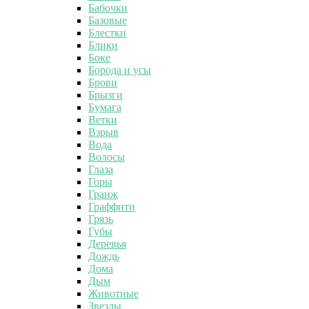
Бабочки
Базовые
Блестки
Блики
Боке
Борода и усы
Брови
Брызги
Бумага
Ветки
Взрыв
Вода
Волосы
Глаза
Горы
Гранж
Граффити
Грязь
Губы
Деревья
Дождь
Дома
Дым
Животные
Звезды