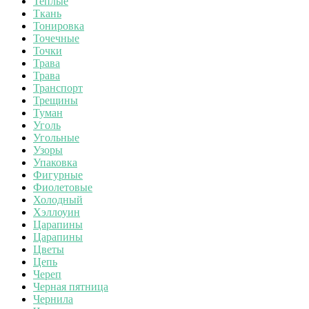
Теплые
Ткань
Тонировка
Точечные
Точки
Трава
Трава
Транспорт
Трещины
Туман
Уголь
Угольные
Узоры
Упаковка
Фигурные
Фиолетовые
Холодный
Хэллоуин
Царапины
Царапины
Цветы
Цепь
Череп
Черная пятница
Чернила