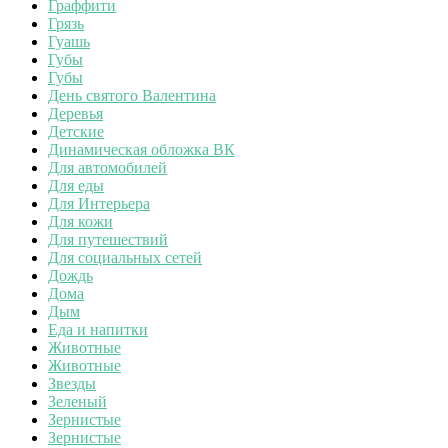
Граффити
Грязь
Гуашь
Губы
Губы
День святого Валентина
Деревья
Детские
Динамическая обложка ВК
Для автомобилей
Для еды
Для Интерьера
Для кожи
Для путешествий
Для социальных сетей
Дождь
Дома
Дым
Еда и напитки
Животные
Животные
Звезды
Зеленый
Зернистые
Зернистые