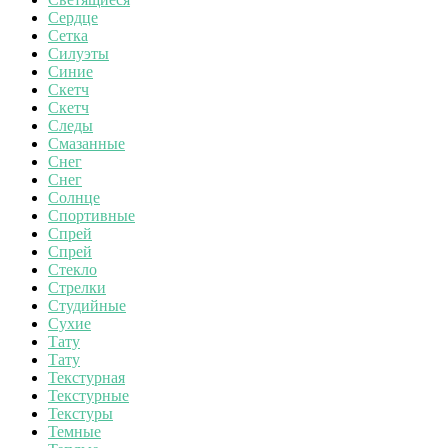
Сердце
Сетка
Силуэты
Синие
Скетч
Скетч
Следы
Смазанные
Снег
Снег
Солнце
Спортивные
Спрей
Спрей
Стекло
Стрелки
Студийные
Сухие
Тату
Тату
Текстурная
Текстурные
Текстуры
Темные