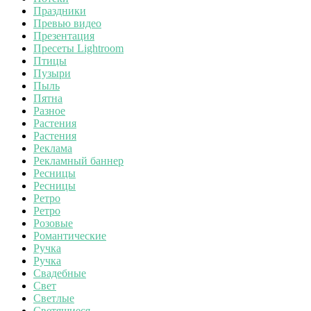
Праздники
Превью видео
Презентация
Пресеты Lightroom
Птицы
Пузыри
Пыль
Пятна
Разное
Растения
Растения
Реклама
Рекламный баннер
Ресницы
Ресницы
Ретро
Ретро
Розовые
Романтические
Ручка
Ручка
Свадебные
Свет
Светлые
Светящиеся