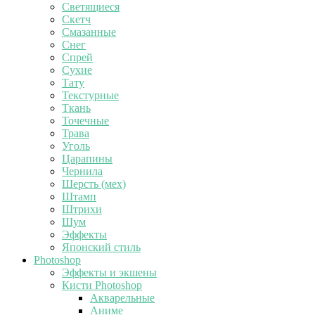
Светящиеся
Скетч
Смазанные
Снег
Спрей
Сухие
Тату
Текстурные
Ткань
Точечные
Трава
Уголь
Царапины
Чернила
Шерсть (мех)
Штамп
Штрихи
Шум
Эффекты
Японский стиль
Photoshop
Эффекты и экшены
Кисти Photoshop
Акварельные
Аниме