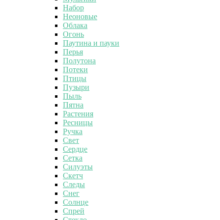
Набор
Неоновые
Облака
Огонь
Паутина и пауки
Перья
Полутона
Потеки
Птицы
Пузыри
Пыль
Пятна
Растения
Ресницы
Ручка
Свет
Сердце
Сетка
Силуэты
Скетч
Следы
Снег
Солнце
Спрей
Стекло