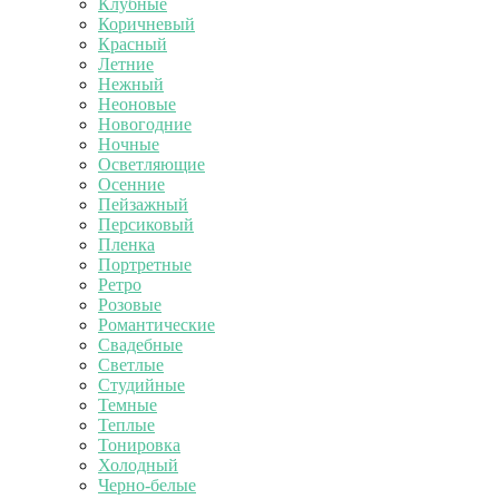
Клубные
Коричневый
Красный
Летние
Нежный
Неоновые
Новогодние
Ночные
Осветляющие
Осенние
Пейзажный
Персиковый
Пленка
Портретные
Ретро
Розовые
Романтические
Свадебные
Светлые
Студийные
Темные
Теплые
Тонировка
Холодный
Черно-белые