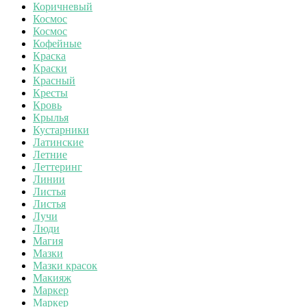
Коричневый
Космос
Космос
Кофейные
Краска
Краски
Красный
Кресты
Кровь
Крылья
Кустарники
Латинские
Летние
Леттеринг
Линии
Листья
Листья
Лучи
Люди
Магия
Мазки
Мазки красок
Макияж
Маркер
Маркер