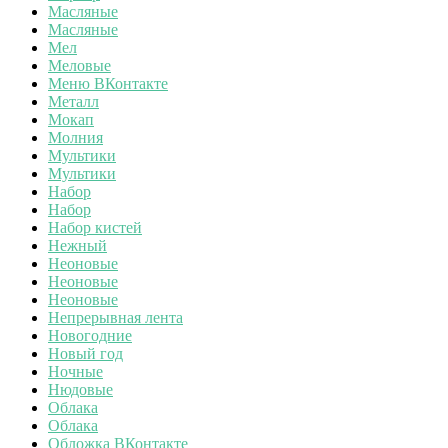
Масляные
Масляные
Мел
Меловые
Меню ВКонтакте
Металл
Мокап
Молния
Мультики
Мультики
Набор
Набор
Набор кистей
Нежный
Неоновые
Неоновые
Неоновые
Непрерывная лента
Новогодние
Новый год
Ночные
Нюдовые
Облака
Облака
Обложка ВКонтакте