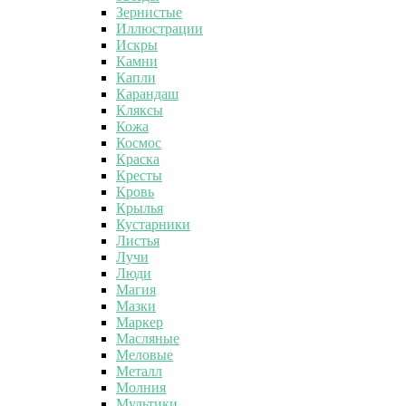
Зернистые
Иллюстрации
Искры
Камни
Капли
Карандаш
Кляксы
Кожа
Космос
Краска
Кресты
Кровь
Крылья
Кустарники
Листья
Лучи
Люди
Магия
Мазки
Маркер
Масляные
Меловые
Металл
Молния
Мультики