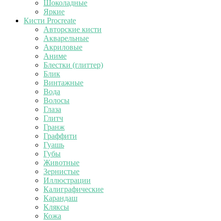
Шоколадные
Яркие
Кисти Procreate
Авторские кисти
Акварельные
Акриловые
Аниме
Блестки (глиттер)
Блик
Винтажные
Вода
Волосы
Глаза
Глитч
Гранж
Граффити
Гуашь
Губы
Животные
Зернистые
Иллюстрации
Калиграфические
Карандаш
Кляксы
Кожа