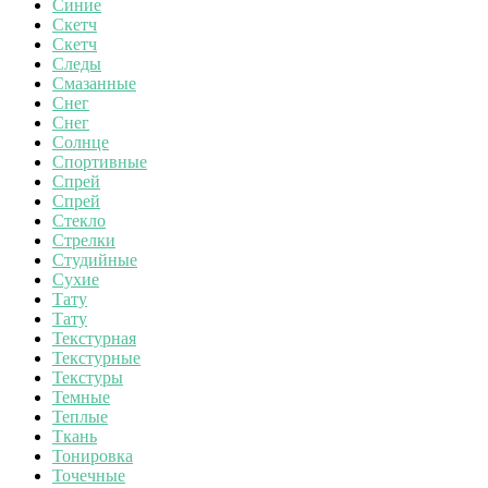
Синие
Скетч
Скетч
Следы
Смазанные
Снег
Снег
Солнце
Спортивные
Спрей
Спрей
Стекло
Стрелки
Студийные
Сухие
Тату
Тату
Текстурная
Текстурные
Текстуры
Темные
Теплые
Ткань
Тонировка
Точечные