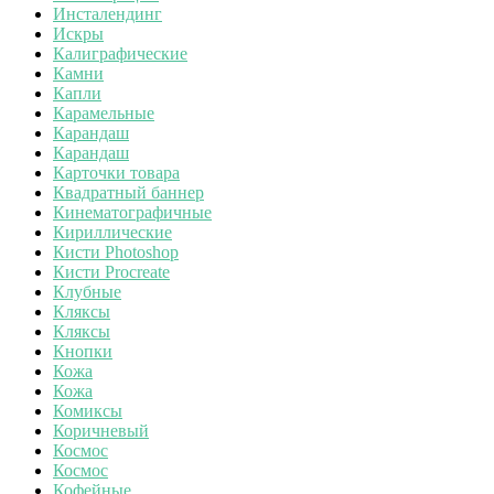
Инсталендинг
Искры
Калиграфические
Камни
Капли
Карамельные
Карандаш
Карандаш
Карточки товара
Квадратный баннер
Кинематографичные
Кириллические
Кисти Photoshop
Кисти Procreate
Клубные
Кляксы
Кляксы
Кнопки
Кожа
Кожа
Комиксы
Коричневый
Космос
Космос
Кофейные