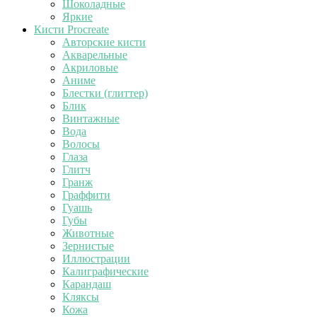
Шоколадные
Яркие
Кисти Procreate
Авторские кисти
Акварельные
Акриловые
Аниме
Блестки (глиттер)
Блик
Винтажные
Вода
Волосы
Глаза
Глитч
Гранж
Граффити
Гуашь
Губы
Животные
Зернистые
Иллюстрации
Калиграфические
Карандаш
Кляксы
Кожа