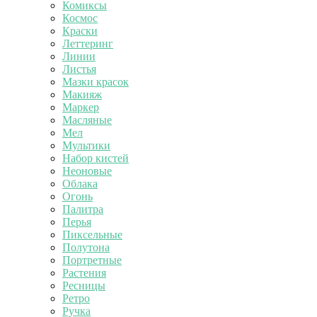
Комиксы
Космос
Краски
Леттеринг
Линии
Листья
Мазки красок
Макияж
Маркер
Масляные
Мел
Мультики
Набор кистей
Неоновые
Облака
Огонь
Палитра
Перья
Пиксельные
Полутона
Портретные
Растения
Ресницы
Ретро
Ручка