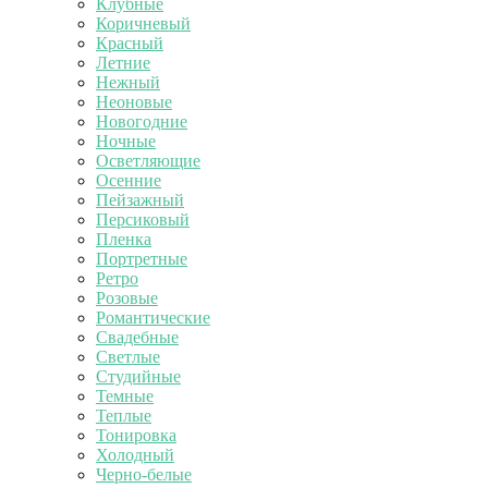
Клубные
Коричневый
Красный
Летние
Нежный
Неоновые
Новогодние
Ночные
Осветляющие
Осенние
Пейзажный
Персиковый
Пленка
Портретные
Ретро
Розовые
Романтические
Свадебные
Светлые
Студийные
Темные
Теплые
Тонировка
Холодный
Черно-белые