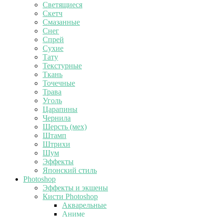
Светящиеся
Скетч
Смазанные
Снег
Спрей
Сухие
Тату
Текстурные
Ткань
Точечные
Трава
Уголь
Царапины
Чернила
Шерсть (мех)
Штамп
Штрихи
Шум
Эффекты
Японский стиль
Photoshop
Эффекты и экшены
Кисти Photoshop
Акварельные
Аниме