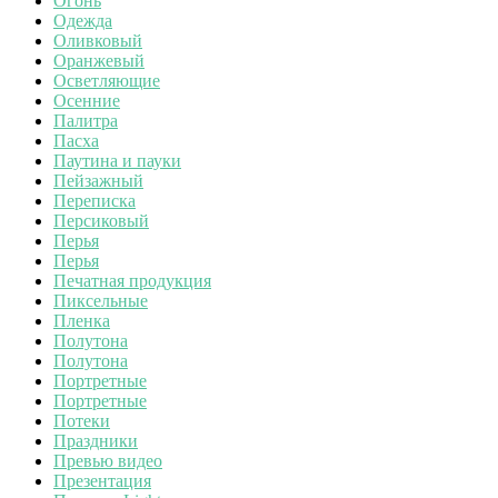
Огонь
Одежда
Оливковый
Оранжевый
Осветляющие
Осенние
Палитра
Пасха
Паутина и пауки
Пейзажный
Переписка
Персиковый
Перья
Перья
Печатная продукция
Пиксельные
Пленка
Полутона
Полутона
Портретные
Портретные
Потеки
Праздники
Превью видео
Презентация