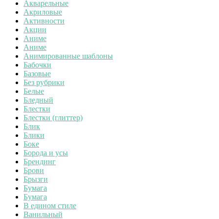
Акварельные
Акриловые
Активности
Акции
Аниме
Аниме
Анимированные шаблоны
Бабочки
Базовые
Без рубрики
Белые
Бледный
Блестки
Блестки (глиттер)
Блик
Блики
Боке
Борода и усы
Брендинг
Брови
Брызги
Бумага
Бумага
В едином стиле
Ванильный