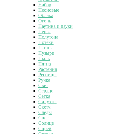
Набор
Неоновые
Облака
Огонь
Паутина и пауки
Перья
Полутона
Потеки
Птицы
Пузыри
Пыль
Пятна
Растения
Ресницы
Ручка
Свет
Сердце
Сетка
Силуэты
Скетч
Следы
Снег
Солнце
Спрей
Стекло