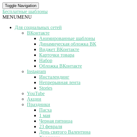
Toggle Navigation
Бесплатные шаблоны
MENU
MENU
Для социальных сетей
ВКонтакте
Анимированные шаблоны
Динамическая обложка ВК
Виджет ВКонтакте
Карточки товара
Набор
Обложка ВКонтакте
Instagram
Инсталендинг
Непрерывная лента
Stories
YouTube
Акции
Праздники
Пасха
1 мая
Черная пятница
23 февраля
День святого Валентина