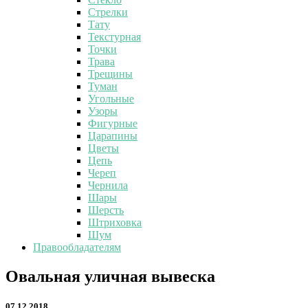
Стрелки
Тату
Текстурная
Точки
Трава
Трещины
Туман
Угольные
Узоры
Фигурные
Царапины
Цветы
Цепь
Череп
Чернила
Шары
Шерсть
Штриховка
Шум
Правообладателям
Овальная
Овальная уличная вывеска
уличная
вывеска
07.12.2018