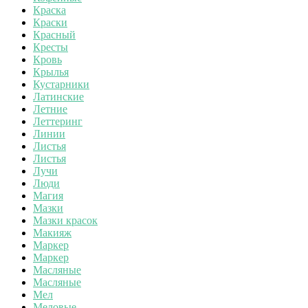
Краска
Краски
Красный
Кресты
Кровь
Крылья
Кустарники
Латинские
Летние
Леттеринг
Линии
Листья
Листья
Лучи
Люди
Магия
Мазки
Мазки красок
Макияж
Маркер
Маркер
Масляные
Масляные
Мел
Меловые