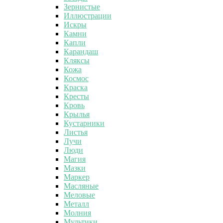
Зернистые
Иллюстрации
Искры
Камни
Капли
Карандаш
Кляксы
Кожа
Космос
Краска
Кресты
Кровь
Крылья
Кустарники
Листья
Лучи
Люди
Магия
Мазки
Маркер
Масляные
Меловые
Металл
Молния
Мультики