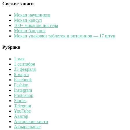
Свежие записи
Мокап наушников
Мокап капсул
100+ мокапов постера
Мокап банданы
Мокап упаковки таблеток и витаминов — 17 штук
Рубрики
1 мая
1 сентября
23 февраля
8 марта
Facebook
Fashion
Instagram
Photoshop
Stories
Telegram
YouTube
Аватар
Авторские кисти
Акварельные