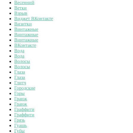
Весенний
Ветки
Взрыв
Виджет ВКонтакте
Визитки
Винтажные
Винтажные
Винтажные
ВКонтакте
Вода
Вода
Волосы
Волосы
Глаза
Глаза
Глитч
Городские
Горы
Гранж
Гранж
Граффити
Граффити
Грязь
Гуашь
Губы