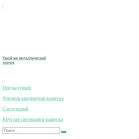
Такой же металлический
значок
Навигация
Предыдущий
по
Уличная квадратная вывеска
записям
Следующий
Круглая светящаяся вывеска
Искать:
Найти