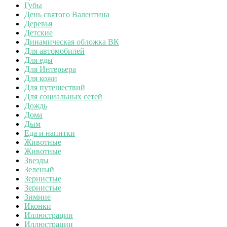
Губы
День святого Валентина
Деревья
Детские
Динамическая обложка ВК
Для автомобилей
Для еды
Для Интерьера
Для кожи
Для путешествий
Для социальных сетей
Дождь
Дома
Дым
Еда и напитки
Животные
Животные
Звезды
Зеленый
Зернистые
Зернистые
Зимние
Иконки
Иллюстрации
Иллюстрации