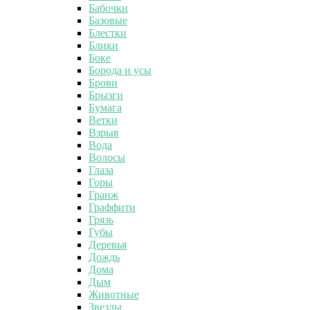
Бабочки
Базовые
Блестки
Блики
Боке
Борода и усы
Брови
Брызги
Бумага
Ветки
Взрыв
Вода
Волосы
Глаза
Горы
Гранж
Граффити
Грязь
Губы
Деревья
Дождь
Дома
Дым
Животные
Звезды