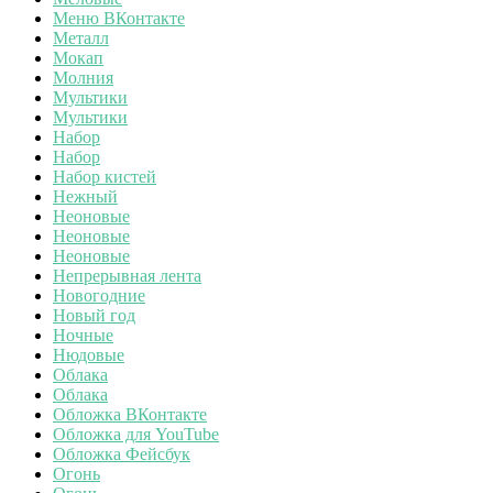
Меню ВКонтакте
Металл
Мокап
Молния
Мультики
Мультики
Набор
Набор
Набор кистей
Нежный
Неоновые
Неоновые
Неоновые
Непрерывная лента
Новогодние
Новый год
Ночные
Нюдовые
Облака
Облака
Обложка ВКонтакте
Обложка для YouTube
Обложка Фейсбук
Огонь