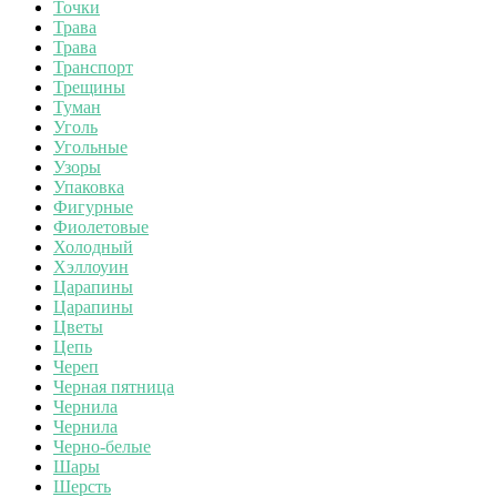
Точки
Трава
Трава
Транспорт
Трещины
Туман
Уголь
Угольные
Узоры
Упаковка
Фигурные
Фиолетовые
Холодный
Хэллоуин
Царапины
Царапины
Цветы
Цепь
Череп
Черная пятница
Чернила
Чернила
Черно-белые
Шары
Шерсть