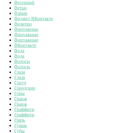
Весенний
Ветки
Взрыв
Виджет ВКонтакте
Визитки
Винтажные
Винтажные
Винтажные
ВКонтакте
Вода
Вода
Волосы
Волосы
Глаза
Глаза
Глитч
Городские
Горы
Гранж
Гранж
Граффити
Граффити
Грязь
Гуашь
Губы