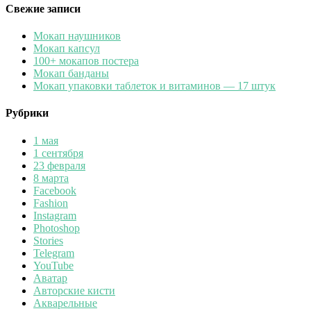
Свежие записи
Мокап наушников
Мокап капсул
100+ мокапов постера
Мокап банданы
Мокап упаковки таблеток и витаминов — 17 штук
Рубрики
1 мая
1 сентября
23 февраля
8 марта
Facebook
Fashion
Instagram
Photoshop
Stories
Telegram
YouTube
Аватар
Авторские кисти
Акварельные