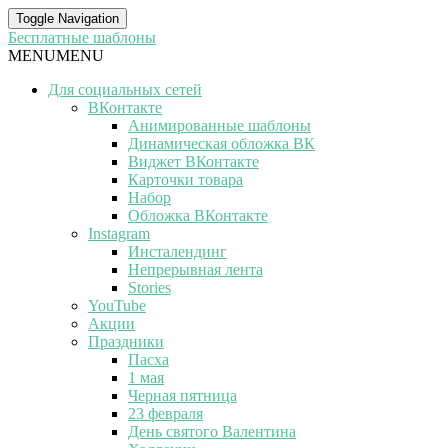
Toggle Navigation
Бесплатные шаблоны
MENU
MENU
Для социальных сетей
ВКонтакте
Анимированные шаблоны
Динамическая обложка ВК
Виджет ВКонтакте
Карточки товара
Набор
Обложка ВКонтакте
Instagram
Инсталендинг
Непрерывная лента
Stories
YouTube
Акции
Праздники
Пасха
1 мая
Черная пятница
23 февраля
День святого Валентина