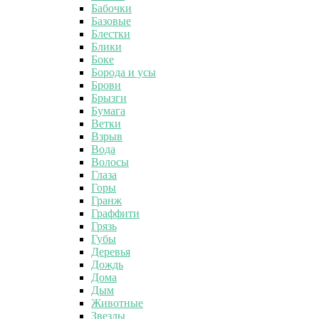
Бабочки
Базовые
Блестки
Блики
Боке
Борода и усы
Брови
Брызги
Бумага
Ветки
Взрыв
Вода
Волосы
Глаза
Горы
Гранж
Граффити
Грязь
Губы
Деревья
Дождь
Дома
Дым
Животные
Звезды