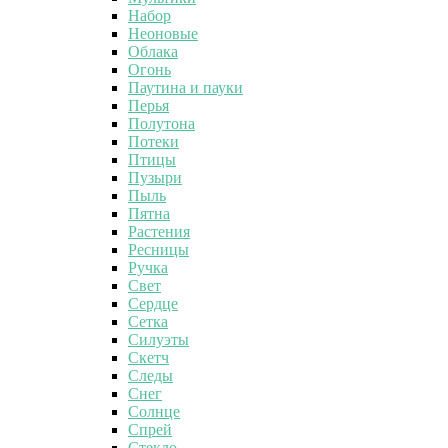
Набор
Неоновые
Облака
Огонь
Паутина и пауки
Перья
Полутона
Потеки
Птицы
Пузыри
Пыль
Пятна
Растения
Ресницы
Ручка
Свет
Сердце
Сетка
Силуэты
Скетч
Следы
Снег
Солнце
Спрей
Стекло