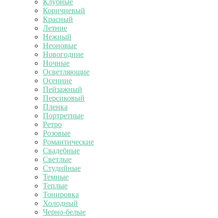
Клубные
Коричневый
Красный
Летние
Нежный
Неоновые
Новогодние
Ночные
Осветляющие
Осенние
Пейзажный
Персиковый
Пленка
Портретные
Ретро
Розовые
Романтические
Свадебные
Светлые
Студийные
Темные
Теплые
Тонировка
Холодный
Черно-белые