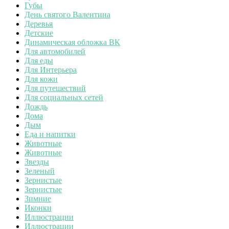
Губы
День святого Валентина
Деревья
Детские
Динамическая обложка ВК
Для автомобилей
Для еды
Для Интерьера
Для кожи
Для путешествий
Для социальных сетей
Дождь
Дома
Дым
Еда и напитки
Животные
Животные
Звезды
Зеленый
Зернистые
Зернистые
Зимние
Иконки
Иллюстрации
Иллюстрации