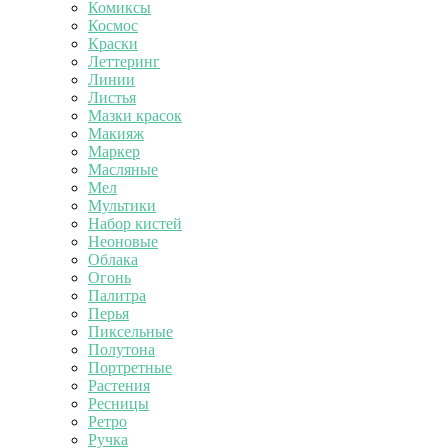
Комиксы
Космос
Краски
Леттеринг
Линии
Листья
Мазки красок
Макияж
Маркер
Масляные
Мел
Мультики
Набор кистей
Неоновые
Облака
Огонь
Палитра
Перья
Пиксельные
Полутона
Портретные
Растения
Ресницы
Ретро
Ручка