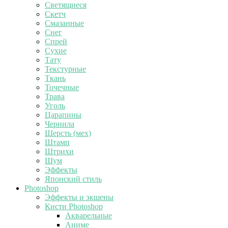
Светящиеся
Скетч
Смазанные
Снег
Спрей
Сухие
Тату
Текстурные
Ткань
Точечные
Трава
Уголь
Царапины
Чернила
Шерсть (мех)
Штамп
Штрихи
Шум
Эффекты
Японский стиль
Photoshop
Эффекты и экшены
Кисти Photoshop
Акварельные
Аниме