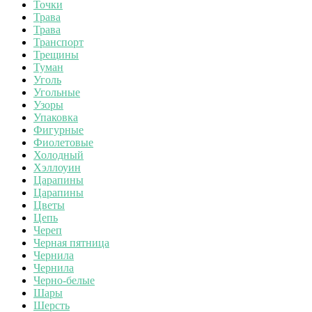
Точки
Трава
Трава
Транспорт
Трещины
Туман
Уголь
Угольные
Узоры
Упаковка
Фигурные
Фиолетовые
Холодный
Хэллоуин
Царапины
Царапины
Цветы
Цепь
Череп
Черная пятница
Чернила
Чернила
Черно-белые
Шары
Шерсть