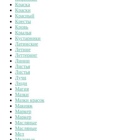
Краска
Краски
Красный
Кресты
Кровь
Крылья
Кустарники
Латинские
Летние
Леттеринг
Линии
Листья
Листья
Лучи
Люди
Магия
Мазки
Мазки красок
Макияж
Маркер
Маркер
Масляные
Масляные
Мел
Меловые