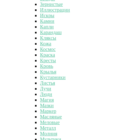
Зернистые
Иллюстрации
Искры
Камни
Капли
Карандаш
Кляксы
Кожа
Космос
Краска
Кресты
Кровь
Крылья
Кустарники
Листья
Лучи
Люди
Магия
Мазки
Маркер
Масляные
Меловые
Металл
Молния
Мультики