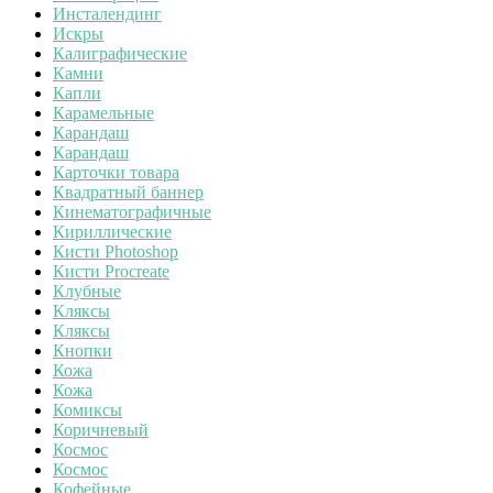
Инсталендинг
Искры
Калиграфические
Камни
Капли
Карамельные
Карандаш
Карандаш
Карточки товара
Квадратный баннер
Кинематографичные
Кириллические
Кисти Photoshop
Кисти Procreate
Клубные
Кляксы
Кляксы
Кнопки
Кожа
Кожа
Комиксы
Коричневый
Космос
Космос
Кофейные