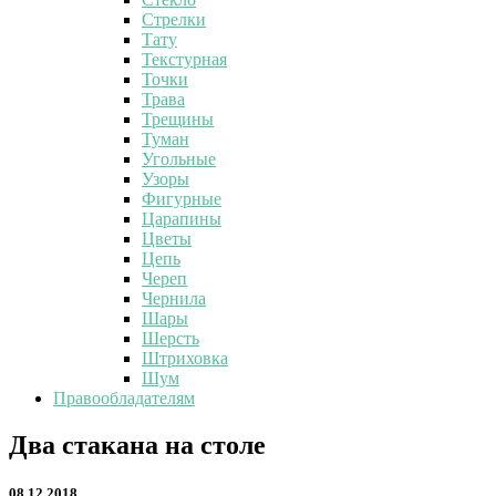
Стрелки
Тату
Текстурная
Точки
Трава
Трещины
Туман
Угольные
Узоры
Фигурные
Царапины
Цветы
Цепь
Череп
Чернила
Шары
Шерсть
Штриховка
Шум
Правообладателям
Два
Два стакана на столе
стакана
на
08.12.2018