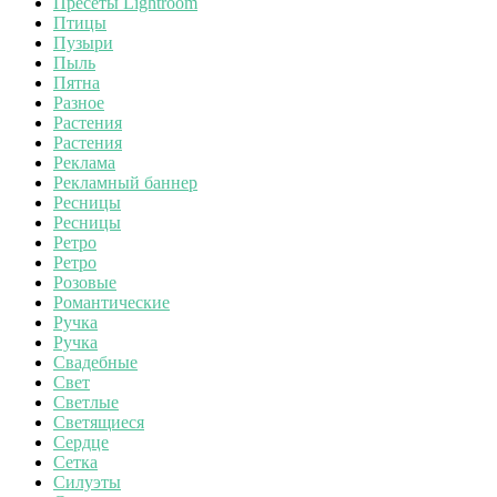
Пресеты Lightroom
Птицы
Пузыри
Пыль
Пятна
Разное
Растения
Растения
Реклама
Рекламный баннер
Ресницы
Ресницы
Ретро
Ретро
Розовые
Романтические
Ручка
Ручка
Свадебные
Свет
Светлые
Светящиеся
Сердце
Сетка
Силуэты