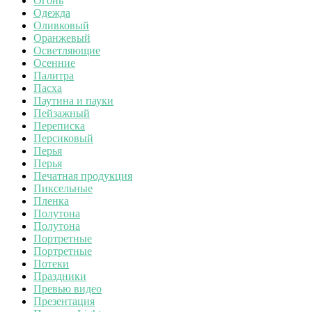
Огонь
Одежда
Оливковый
Оранжевый
Осветляющие
Осенние
Палитра
Пасха
Паутина и пауки
Пейзажный
Переписка
Персиковый
Перья
Перья
Печатная продукция
Пиксельные
Пленка
Полутона
Полутона
Портретные
Портретные
Потеки
Праздники
Превью видео
Презентация