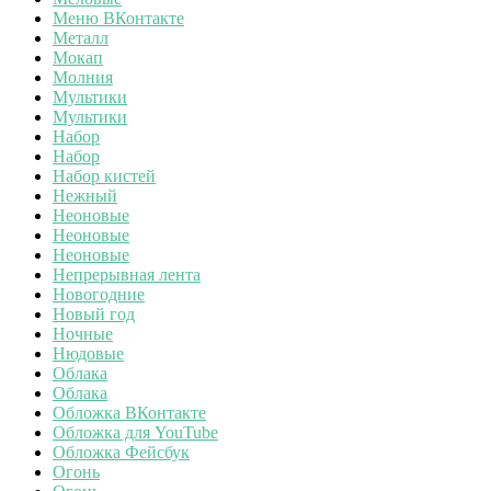
Меню ВКонтакте
Металл
Мокап
Молния
Мультики
Мультики
Набор
Набор
Набор кистей
Нежный
Неоновые
Неоновые
Неоновые
Непрерывная лента
Новогодние
Новый год
Ночные
Нюдовые
Облака
Облака
Обложка ВКонтакте
Обложка для YouTube
Обложка Фейсбук
Огонь