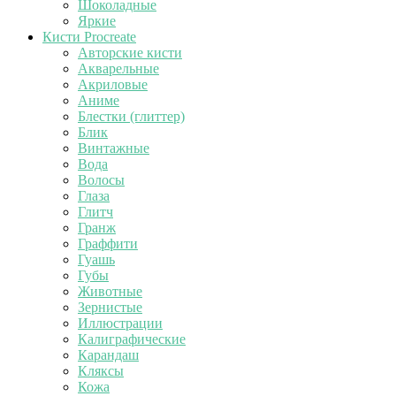
Шоколадные
Яркие
Кисти Procreate
Авторские кисти
Акварельные
Акриловые
Аниме
Блестки (глиттер)
Блик
Винтажные
Вода
Волосы
Глаза
Глитч
Гранж
Граффити
Гуашь
Губы
Животные
Зернистые
Иллюстрации
Калиграфические
Карандаш
Кляксы
Кожа