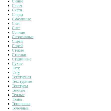
Синие
Скетч
Скетч
Следы
Смазанные
Снег
Снег
Солнце
Спортивные
Спрей
Спрей
Стекло
Стрелки
Студийные
Сухие
Тату
Тату
Текстурная
Текстурные
Текстуры
Темные
Теплые
Ткань
Тонировка
Точечные