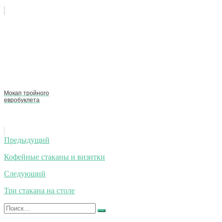
Мокап тройного
евробуклета
Навигация
Предыдущий
по
Кофейные стаканы и визитки
записям
Следующий
Три стакана на столе
Искать:
Найти