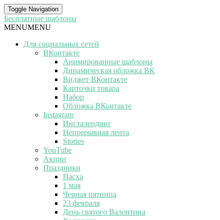
Toggle Navigation
Бесплатные шаблоны
MENU
MENU
Для социальных сетей
ВКонтакте
Анимированные шаблоны
Динамическая обложка ВК
Виджет ВКонтакте
Карточки товара
Набор
Обложка ВКонтакте
Instagram
Инсталендинг
Непрерывная лента
Stories
YouTube
Акции
Праздники
Пасха
1 мая
Черная пятница
23 февраля
День святого Валентина