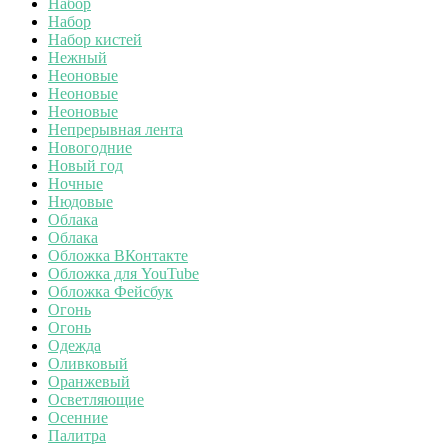
Набор
Набор
Набор кистей
Нежный
Неоновые
Неоновые
Неоновые
Непрерывная лента
Новогодние
Новый год
Ночные
Нюдовые
Облака
Облака
Обложка ВКонтакте
Обложка для YouTube
Обложка Фейсбук
Огонь
Огонь
Одежда
Оливковый
Оранжевый
Осветляющие
Осенние
Палитра