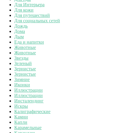
Для Интерьера
Для кожи
Для путешествий
Для социальных сетей
Дождь
Дома
Дым
Еда и напитки
Животные
Животные
Звезды
Зеленый
Зернистые
Зернистые
Зимние
Иконки
Иллюстрации
Иллюстрации
Инсталендинг
Искры
Калиграфические
Камни
Капли
Карамельные
Карандаш