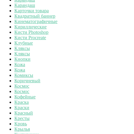
Карандаш
Карточки товара
Квадратный баннер
Кинематографичные
Кириллические
Кисти Photoshop
Кисти Procreate
Клубные
Кляксы
Кляксы
Кнопки
Кожа
Кожа
Комиксы
Коричневый
Космос
Космос
Кофейные
Краска
Краски
Красный
Кресты
Кровь
Крылья