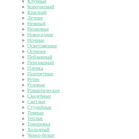
Клубные
Коричневый
Красный
Летние
Нежный
Неоновые
Новогодние
Ночные
Осветляющие
Осенние
Пейзажный
Персиковый
Пленка
Портретные
Ретро
Розовые
Романтические
Свадебные
Светлые
Студийные
Темные
Теплые
Тонировка
Холодный
Черно-белые