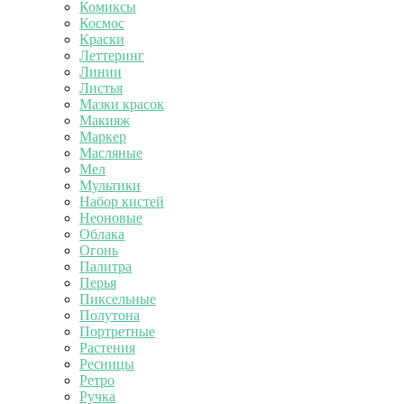
Комиксы
Космос
Краски
Леттеринг
Линии
Листья
Мазки красок
Макияж
Маркер
Масляные
Мел
Мультики
Набор кистей
Неоновые
Облака
Огонь
Палитра
Перья
Пиксельные
Полутона
Портретные
Растения
Ресницы
Ретро
Ручка