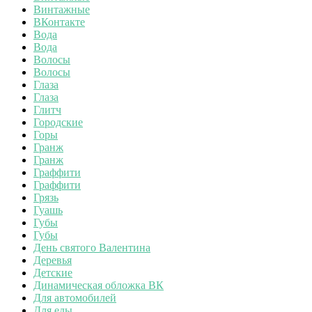
Винтажные
ВКонтакте
Вода
Вода
Волосы
Волосы
Глаза
Глаза
Глитч
Городские
Горы
Гранж
Гранж
Граффити
Граффити
Грязь
Гуашь
Губы
Губы
День святого Валентина
Деревья
Детские
Динамическая обложка ВК
Для автомобилей
Для еды