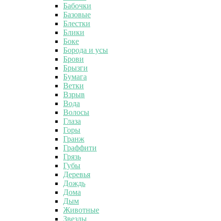
Бабочки
Базовые
Блестки
Блики
Боке
Борода и усы
Брови
Брызги
Бумага
Ветки
Взрыв
Вода
Волосы
Глаза
Горы
Гранж
Граффити
Грязь
Губы
Деревья
Дождь
Дома
Дым
Животные
Звезды