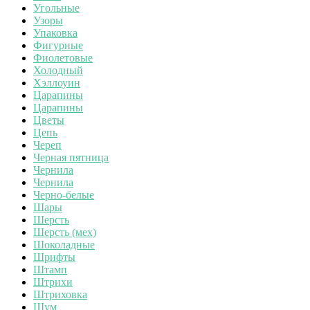
Угольные
Узоры
Упаковка
Фигурные
Фиолетовые
Холодный
Хэллоуин
Царапины
Царапины
Цветы
Цепь
Череп
Черная пятница
Чернила
Чернила
Черно-белые
Шары
Шерсть
Шерсть (мех)
Шоколадные
Шрифты
Штамп
Штрихи
Штриховка
Шум