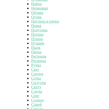
Набор
Неоновые
Облака
Огонь
Паутина и пауки
Перья
Полутона
Потеки
Птицы
Пузыри
Пыль
Пятна
Растения
Ресницы
Ручка
Свет
Сердце
Сетка
Силуэты
Скетч
Следы
Снег
Солнце
Спрей
Стекло