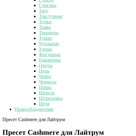
Стрелки
Тату
Текстурная
Точки
Трава
Трещины
Туман
Угольные
Узоры
Фигурные
Царапины
Цветы
Цепь
Череп
Чернила
Шары
Шерсть
Штриховка
Шум
Правообладателям
Пресет Cashmere для Лайтрум
Пресет Cashmere для Лайтрум