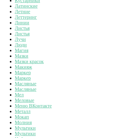
Кустарники
Латинские
Летние
Леттеринг
Линии
Листья
Листья
Лучи
Люди
Магия
Мазки
Мазки красок
Макияж
Маркер
Маркер
Масляные
Масляные
Мел
Меловые
Меню ВКонтакте
Металл
Мокап
Молния
Мультики
Мультики