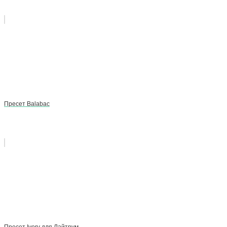
Пресет Balabac
Пресет Ivory для Лайтрум