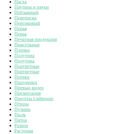
Пасха
Паутина и пауки
Пейзажный
Переписка
Персиковый
Перья
Перья
Печатная продукция
Пиксельные
Пленка
Полутона
Полутона
Портретные
Портретные
Потеки
Праздники
Превью видео
Презентация
Пресеты Lightroom
Птицы
Пузыри
Пыль
Пятна
Разное
Растения