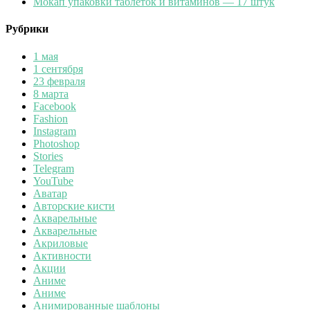
Мокап упаковки таблеток и витаминов — 17 штук
Рубрики
1 мая
1 сентября
23 февраля
8 марта
Facebook
Fashion
Instagram
Photoshop
Stories
Telegram
YouTube
Аватар
Авторские кисти
Акварельные
Акварельные
Акриловые
Активности
Акции
Аниме
Аниме
Анимированные шаблоны