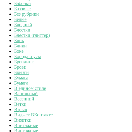
Бабочки
Базовые
Без рубрики
Белые
Бледный
Блестки
Блестки (глиттер)
Блик
Блики
Боке
Борода и усы
Брендинг
Брови
Брызги
Бумага
Бумага
В едином стиле
Ванильный
Весенний
Ветки
Взрыв
Виджет ВКонтакте
Визитки
Винтажные
Винтажные