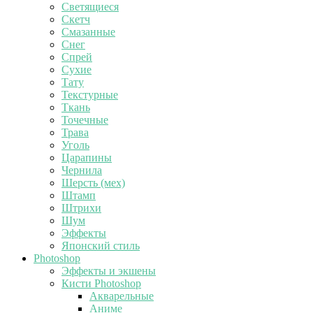
Светящиеся
Скетч
Смазанные
Снег
Спрей
Сухие
Тату
Текстурные
Ткань
Точечные
Трава
Уголь
Царапины
Чернила
Шерсть (мех)
Штамп
Штрихи
Шум
Эффекты
Японский стиль
Photoshop
Эффекты и экшены
Кисти Photoshop
Акварельные
Аниме