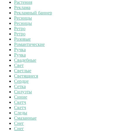
Растения
Реклама
Рекламный баннер
Ресницы
Ресницы
Ретро
Ретро
Розовые
Романтические
Ручка
Ручка
Свадебные
Свет
Светлые
Светящиеся
Сердце
Сетка
Силуэты
Синие
Скетч
Скетч
Следы
Смазанные
Снег
Снег