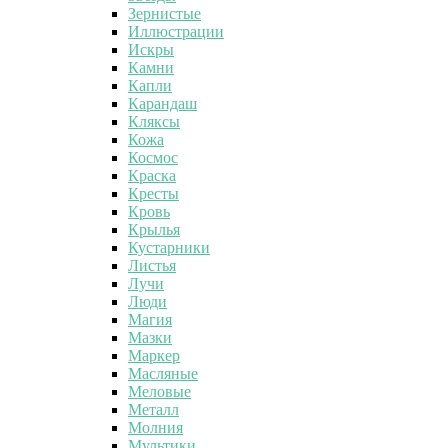
Зернистые
Иллюстрации
Искры
Камни
Капли
Карандаш
Кляксы
Кожа
Космос
Краска
Кресты
Кровь
Крылья
Кустарники
Листья
Лучи
Люди
Магия
Мазки
Маркер
Масляные
Меловые
Металл
Молния
Мультики