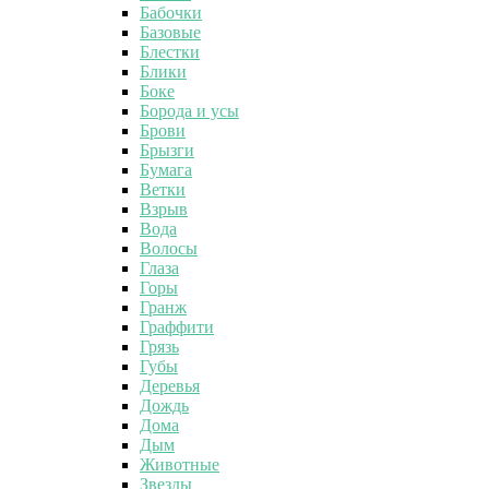
Бабочки
Базовые
Блестки
Блики
Боке
Борода и усы
Брови
Брызги
Бумага
Ветки
Взрыв
Вода
Волосы
Глаза
Горы
Гранж
Граффити
Грязь
Губы
Деревья
Дождь
Дома
Дым
Животные
Звезды