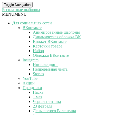
Toggle Navigation
Бесплатные шаблоны
MENU
MENU
Для социальных сетей
ВКонтакте
Анимированные шаблоны
Динамическая обложка ВК
Виджет ВКонтакте
Карточки товара
Набор
Обложка ВКонтакте
Instagram
Инсталендинг
Непрерывная лента
Stories
YouTube
Акции
Праздники
Пасха
1 мая
Черная пятница
23 февраля
День святого Валентина