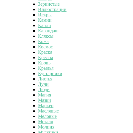
Зернистые
Иллюстрации
Искры
Камни
Капли
Карандаш
Кляксы
Кожа
Космос
Краска
Кресты
Кровь
Крылья
Кустарники
Листья
Лучи
Люди
Магия
Мазки
Маркер
Масляные
Меловые
Металл
Молния
Мультики