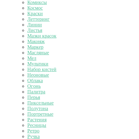
Комиксы
Космос
Краски
Леттеринг
Линии
Листья
Мазки красок
Макияж
Маркер
Масляные
Мел
Мультики
Набор кистей
Неоновые
Облака
Огонь
Палитра
Перья
Пиксельные
Полутона
Портретные
Растения
Ресницы
Ретро
Ручка