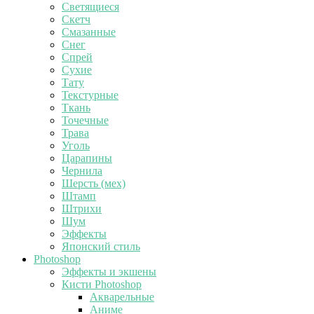
Светящиеся
Скетч
Смазанные
Снег
Спрей
Сухие
Тату
Текстурные
Ткань
Точечные
Трава
Уголь
Царапины
Чернила
Шерсть (мех)
Штамп
Штрихи
Шум
Эффекты
Японский стиль
Photoshop
Эффекты и экшены
Кисти Photoshop
Акварельные
Аниме