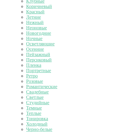
Клубные
Коричневый
Красный
Летние
Нежный
Неоновые
Новогодние
Ночные
Осветляющие
Осенние
Пейзажный
Персиковый
Пленка
Портретные
Ретро
Розовые
Романтические
Свадебные
Светлые
Студийные
Темные
Теплые
Тонировка
Холодный
Черно-белые