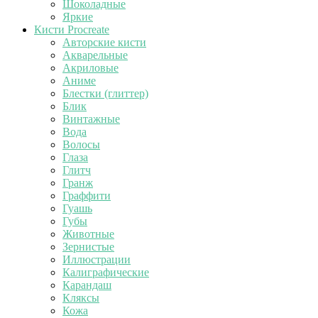
Шоколадные
Яркие
Кисти Procreate
Авторские кисти
Акварельные
Акриловые
Аниме
Блестки (глиттер)
Блик
Винтажные
Вода
Волосы
Глаза
Глитч
Гранж
Граффити
Гуашь
Губы
Животные
Зернистые
Иллюстрации
Калиграфические
Карандаш
Кляксы
Кожа