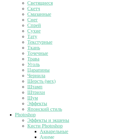
Светящиеся
Скетч
Смазанные
Снег
Спрей
Сухие
Тату
Текстурные
Ткань
Точечные
Трава
Уголь
Царапины
Чернила
Шерсть (мех)
Штамп
Штрихи
Шум
Эффекты
Японский стиль
Photoshop
Эффекты и экшены
Кисти Photoshop
Акварельные
Аниме