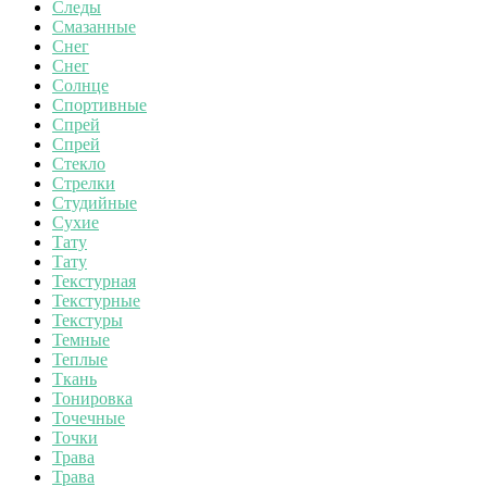
Следы
Смазанные
Снег
Снег
Солнце
Спортивные
Спрей
Спрей
Стекло
Стрелки
Студийные
Сухие
Тату
Тату
Текстурная
Текстурные
Текстуры
Темные
Теплые
Ткань
Тонировка
Точечные
Точки
Трава
Трава