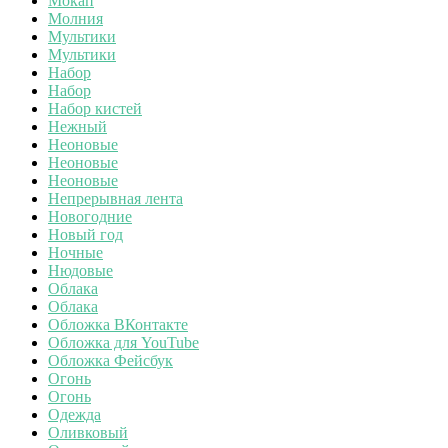
Мокап
Молния
Мультики
Мультики
Набор
Набор
Набор кистей
Нежный
Неоновые
Неоновые
Неоновые
Непрерывная лента
Новогодние
Новый год
Ночные
Нюдовые
Облака
Облака
Обложка ВКонтакте
Обложка для YouTube
Обложка Фейсбук
Огонь
Огонь
Одежда
Оливковый