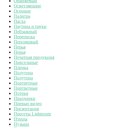
Оранжевый
Осветляющие
Осенние
Палитра
Пасха
Паутина и пауки
Пейзажный
Переписка
Персиковый
Перья
Перья
Печатная продукция
Пиксельные
Пленка
Полутона
Полутона
Портретные
Портретные
Потеки
Праздники
Превью видео
Презентация
Пресеты Lightroom
Птицы
Пузыри