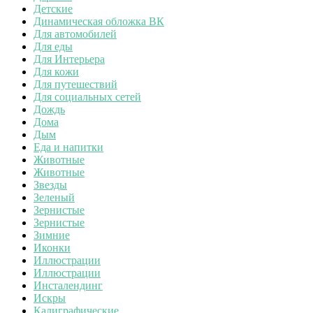
Детские
Динамическая обложка ВК
Для автомобилей
Для еды
Для Интерьера
Для кожи
Для путешествий
Для социальных сетей
Дождь
Дома
Дым
Еда и напитки
Животные
Животные
Звезды
Зеленый
Зернистые
Зернистые
Зимние
Иконки
Иллюстрации
Иллюстрации
Инсталендинг
Искры
Калиграфические