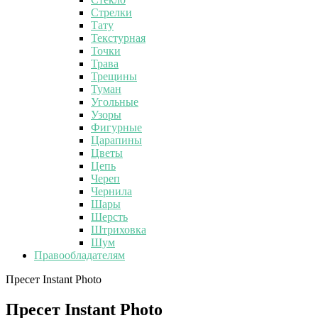
Стрелки
Тату
Текстурная
Точки
Трава
Трещины
Туман
Угольные
Узоры
Фигурные
Царапины
Цветы
Цепь
Череп
Чернила
Шары
Шерсть
Штриховка
Шум
Правообладателям
Пресет Instant Photo
Пресет Instant Photo