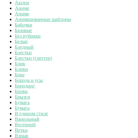
Акции
Аниме
Аниме
Анимированные шаблоны
Бабочки
Базовые
Без рубрики
Белые
Бледный
Блестки
Блестки (глиттер)
Блик
Блики
Боке
Борода и усы
Брендинг
Брови
Брызги
Бумага
Бумага
В едином стиле
Ванильный
Весенний
Ветки
Взрыв