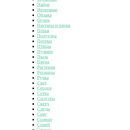
Набор
Неоновые
Облака
Огонь
Паутина и пауки
Перья
Полутона
Потеки
Птицы
Пузыри
Пыль
Пятна
Растения
Ресницы
Ручка
Свет
Сердце
Сетка
Силуэты
Скетч
Следы
Снег
Солнце
Спрей
Стекло