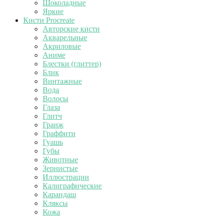
Шоколадные
Яркие
Кисти Procreate
Авторские кисти
Акварельные
Акриловые
Аниме
Блестки (глиттер)
Блик
Винтажные
Вода
Волосы
Глаза
Глитч
Гранж
Граффити
Гуашь
Губы
Животные
Зернистые
Иллюстрации
Калиграфические
Карандаш
Кляксы
Кожа