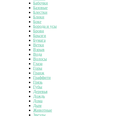
Бабочки
Базовые
Блестки
Блики
Боке
Борода и усы
Брови
Брызги
Бумага
Ветки
Взрыв
Вода
Волосы
Глаза
Горы
Гранж
Граффити
Грязь
Губы
Деревья
Дождь
Дома
Дым
Животные
Звезды