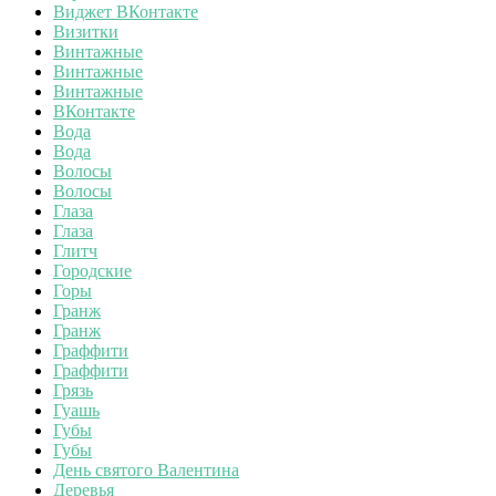
Виджет ВКонтакте
Визитки
Винтажные
Винтажные
Винтажные
ВКонтакте
Вода
Вода
Волосы
Волосы
Глаза
Глаза
Глитч
Городские
Горы
Гранж
Гранж
Граффити
Граффити
Грязь
Гуашь
Губы
Губы
День святого Валентина
Деревья