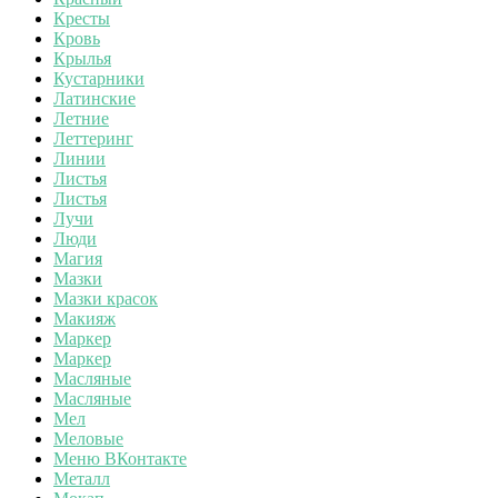
Кресты
Кровь
Крылья
Кустарники
Латинские
Летние
Леттеринг
Линии
Листья
Листья
Лучи
Люди
Магия
Мазки
Мазки красок
Макияж
Маркер
Маркер
Масляные
Масляные
Мел
Меловые
Меню ВКонтакте
Металл