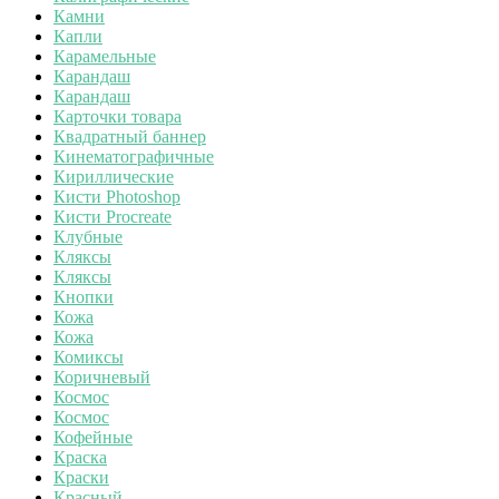
Камни
Капли
Карамельные
Карандаш
Карандаш
Карточки товара
Квадратный баннер
Кинематографичные
Кириллические
Кисти Photoshop
Кисти Procreate
Клубные
Кляксы
Кляксы
Кнопки
Кожа
Кожа
Комиксы
Коричневый
Космос
Космос
Кофейные
Краска
Краски
Красный