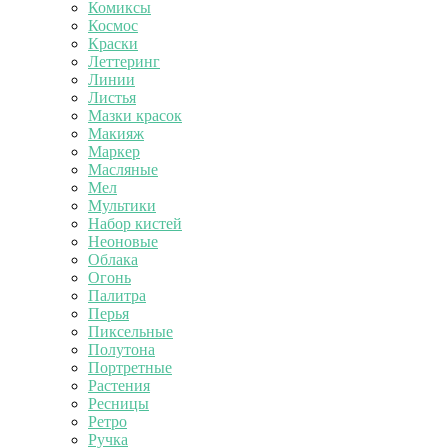
Комиксы
Космос
Краски
Леттеринг
Линии
Листья
Мазки красок
Макияж
Маркер
Масляные
Мел
Мультики
Набор кистей
Неоновые
Облака
Огонь
Палитра
Перья
Пиксельные
Полутона
Портретные
Растения
Ресницы
Ретро
Ручка