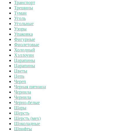
Транспорт
Трещины
Туман
Уголь
Угольные
Узоры
Упаковка
Фигурные
Фиолетовые
Холодный
Хэллоуин
Царапины
Царапины
Цветы
Цепь
Череп
Черная пятница
Чернила
Чернила
Черно-белые
Шары
Шерсть
Шерсть (мех)
Шоколадные
Шрифты