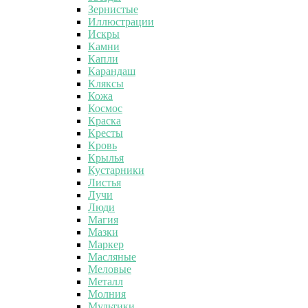
Зернистые
Иллюстрации
Искры
Камни
Капли
Карандаш
Кляксы
Кожа
Космос
Краска
Кресты
Кровь
Крылья
Кустарники
Листья
Лучи
Люди
Магия
Мазки
Маркер
Масляные
Меловые
Металл
Молния
Мультики