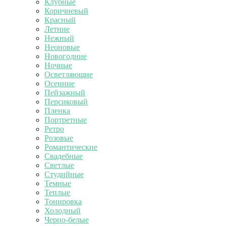
Клубные
Коричневый
Красный
Летние
Нежный
Неоновые
Новогодние
Ночные
Осветляющие
Осенние
Пейзажный
Персиковый
Пленка
Портретные
Ретро
Розовые
Романтические
Свадебные
Светлые
Студийные
Темные
Теплые
Тонировка
Холодный
Черно-белые