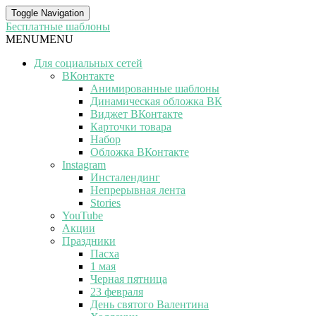
Toggle Navigation
Бесплатные шаблоны
MENU
MENU
Для социальных сетей
ВКонтакте
Анимированные шаблоны
Динамическая обложка ВК
Виджет ВКонтакте
Карточки товара
Набор
Обложка ВКонтакте
Instagram
Инсталендинг
Непрерывная лента
Stories
YouTube
Акции
Праздники
Пасха
1 мая
Черная пятница
23 февраля
День святого Валентина