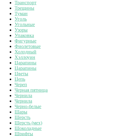
Транспорт
Трещины
Туман
Уголь
Угольные
Узоры
Упаковка
Фигурные
Фиолетовые
Холодный
Хэллоуин
Царапины
Царапины
Цветы
Цепь
Череп
Черная пятница
Чернила
Чернила
Черно-белые
Шары
Шерсть
Шерсть (мех)
Шоколадные
Шрифты