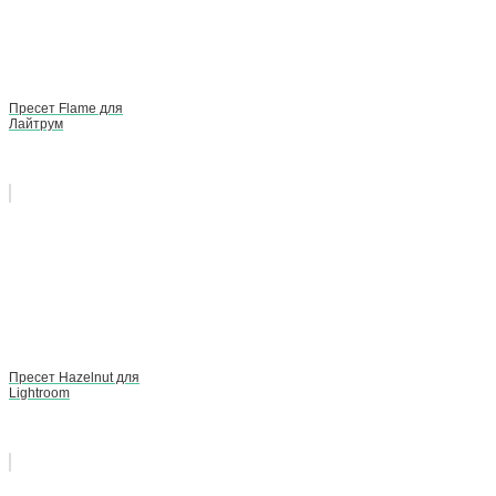
Пресет Flame для
Лайтрум
Пресет Hazelnut для
Lightroom