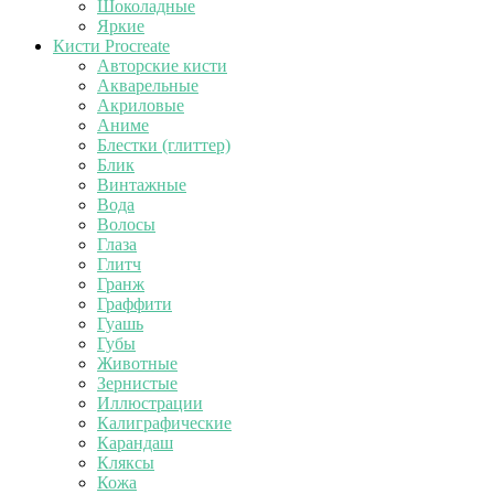
Шоколадные
Яркие
Кисти Procreate
Авторские кисти
Акварельные
Акриловые
Аниме
Блестки (глиттер)
Блик
Винтажные
Вода
Волосы
Глаза
Глитч
Гранж
Граффити
Гуашь
Губы
Животные
Зернистые
Иллюстрации
Калиграфические
Карандаш
Кляксы
Кожа