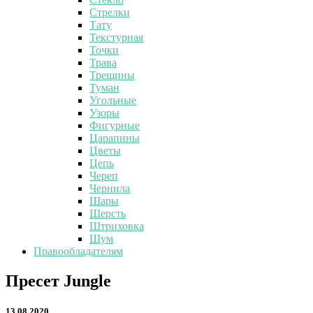
Стрелки
Тату
Текстурная
Точки
Трава
Трещины
Туман
Угольные
Узоры
Фигурные
Царапины
Цветы
Цепь
Череп
Чернила
Шары
Шерсть
Штриховка
Шум
Правообладателям
Пресет
Пресет Jungle
Jungle
13.08.2020