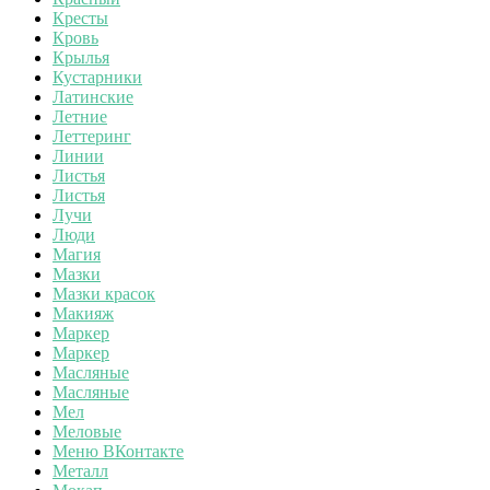
Кресты
Кровь
Крылья
Кустарники
Латинские
Летние
Леттеринг
Линии
Листья
Листья
Лучи
Люди
Магия
Мазки
Мазки красок
Макияж
Маркер
Маркер
Масляные
Масляные
Мел
Меловые
Меню ВКонтакте
Металл