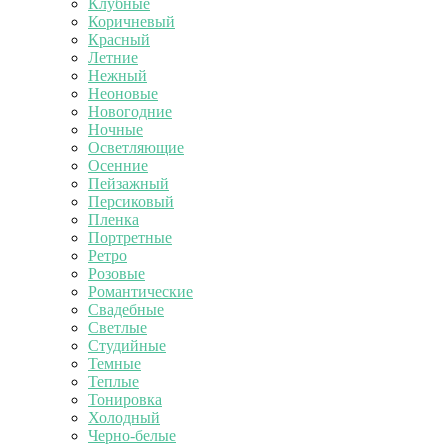
Клубные
Коричневый
Красный
Летние
Нежный
Неоновые
Новогодние
Ночные
Осветляющие
Осенние
Пейзажный
Персиковый
Пленка
Портретные
Ретро
Розовые
Романтические
Свадебные
Светлые
Студийные
Темные
Теплые
Тонировка
Холодный
Черно-белые