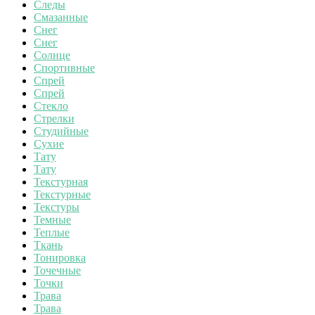
Следы
Смазанные
Снег
Снег
Солнце
Спортивные
Спрей
Спрей
Стекло
Стрелки
Студийные
Сухие
Тату
Тату
Текстурная
Текстурные
Текстуры
Темные
Теплые
Ткань
Тонировка
Точечные
Точки
Трава
Трава