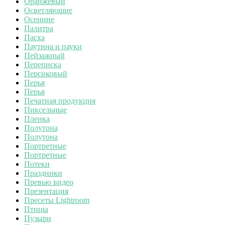
Оранжевый
Осветляющие
Осенние
Палитра
Пасха
Паутина и пауки
Пейзажный
Переписка
Персиковый
Перья
Перья
Печатная продукция
Пиксельные
Пленка
Полутона
Полутона
Портретные
Портретные
Потеки
Праздники
Превью видео
Презентация
Пресеты Lightroom
Птицы
Пузыри