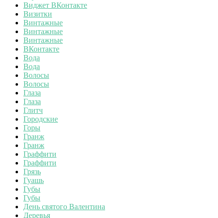
Виджет ВКонтакте
Визитки
Винтажные
Винтажные
Винтажные
ВКонтакте
Вода
Вода
Волосы
Волосы
Глаза
Глаза
Глитч
Городские
Горы
Гранж
Гранж
Граффити
Граффити
Грязь
Гуашь
Губы
Губы
День святого Валентина
Деревья