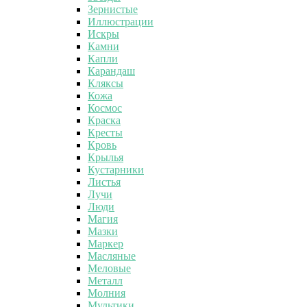
Зернистые
Иллюстрации
Искры
Камни
Капли
Карандаш
Кляксы
Кожа
Космос
Краска
Кресты
Кровь
Крылья
Кустарники
Листья
Лучи
Люди
Магия
Мазки
Маркер
Масляные
Меловые
Металл
Молния
Мультики