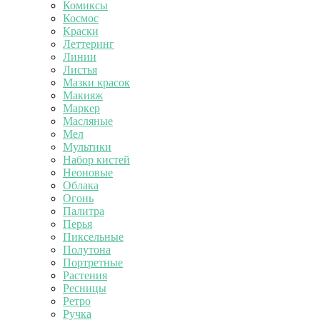
Комиксы
Космос
Краски
Леттеринг
Линии
Листья
Мазки красок
Макияж
Маркер
Масляные
Мел
Мультики
Набор кистей
Неоновые
Облака
Огонь
Палитра
Перья
Пиксельные
Полутона
Портретные
Растения
Ресницы
Ретро
Ручка