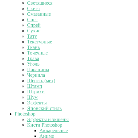
Светящиеся
Скетч
Смазанные
Снег
Спрей
Сухие
Тату
Текстурные
Ткань
Точечные
Трава
Уголь
Царапины
Чернила
Шерсть (мех)
Штамп
Штрихи
Шум
Эффекты
Японский стиль
Photoshop
Эффекты и экшены
Кисти Photoshop
Акварельные
Аниме