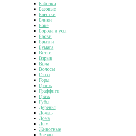
Бабочки
Базовые
Блестки
Блики
Боке
Борода и усы
Брови
Брызги
Бумага
Ветки
Взрыв
Вода
Волосы
Глаза
Горы
Гранж
Граффити
Грязь
Губы
Деревья
Дождь
Дома
Дым
Животные
Звезды