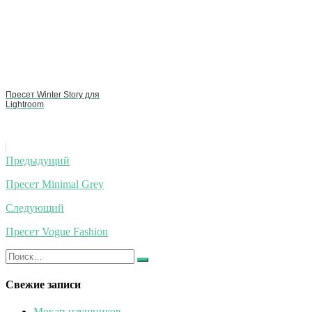
Пресет Winter Story для
Lightroom
Навигация
Предыдущий
по
Пресет Minimal Grey
записям
Следующий
Пресет Vogue Fashion
Искать:
Найти
Свежие записи
Мокап наушников