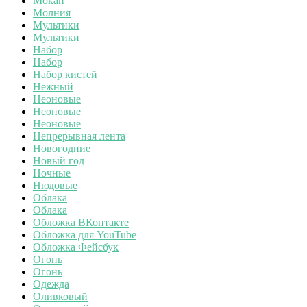
Мокап
Молния
Мультики
Мультики
Набор
Набор
Набор кистей
Нежный
Неоновые
Неоновые
Неоновые
Непрерывная лента
Новогодние
Новый год
Ночные
Нюдовые
Облака
Облака
Обложка ВКонтакте
Обложка для YouTube
Обложка Фейсбук
Огонь
Огонь
Одежда
Оливковый