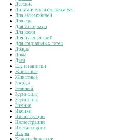
Детские
Динамическая обложка ВК
Для автомобилей
Для еды
Для Интерьера
Для кожи
Для путешествий
Для социальных сетей
Дождь
Дома
Дым
Еда и напитки
Животные
Животные
Звезды
Зеленый
Зернистые
Зернистые
Зимние
Иконки
Иллюстрации
Иллюстрации
Инсталендинг
Искры
Калиграфические