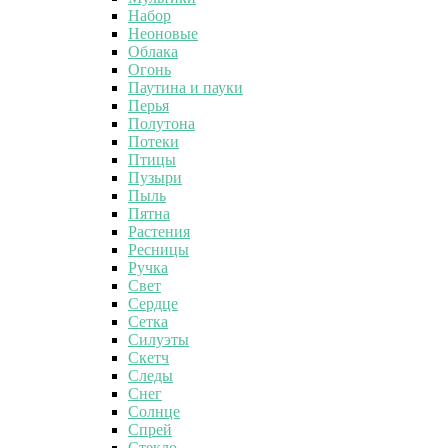
Набор
Неоновые
Облака
Огонь
Паутина и пауки
Перья
Полутона
Потеки
Птицы
Пузыри
Пыль
Пятна
Растения
Ресницы
Ручка
Свет
Сердце
Сетка
Силуэты
Скетч
Следы
Снег
Солнце
Спрей
Стекло