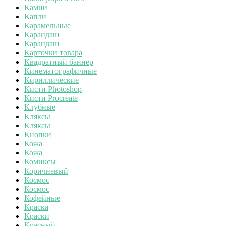
Камни
Капли
Карамельные
Карандаш
Карандаш
Карточки товара
Квадратный баннер
Кинематографичные
Кириллические
Кисти Photoshop
Кисти Procreate
Клубные
Кляксы
Кляксы
Кнопки
Кожа
Кожа
Комиксы
Коричневый
Космос
Космос
Кофейные
Краска
Краски
Красный