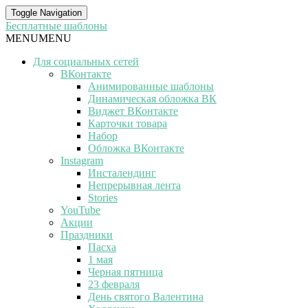
Toggle Navigation
Бесплатные шаблоны
MENU
MENU
Для социальных сетей
ВКонтакте
Анимированные шаблоны
Динамическая обложка ВК
Виджет ВКонтакте
Карточки товара
Набор
Обложка ВКонтакте
Instagram
Инсталендинг
Непрерывная лента
Stories
YouTube
Акции
Праздники
Пасха
1 мая
Черная пятница
23 февраля
День святого Валентина