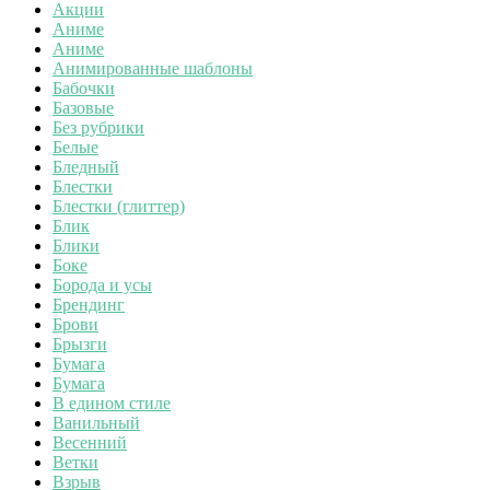
Акции
Аниме
Аниме
Анимированные шаблоны
Бабочки
Базовые
Без рубрики
Белые
Бледный
Блестки
Блестки (глиттер)
Блик
Блики
Боке
Борода и усы
Брендинг
Брови
Брызги
Бумага
Бумага
В едином стиле
Ванильный
Весенний
Ветки
Взрыв