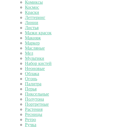
Комиксы
Космос
Краски
Леттеринг
Линии
Листья
Мазки красок
Макияж
Маркер
Масляные
Мел
Мультики
Набор кистей
Неоновые
Облака
Огонь
Палитра
Перья
Пиксельные
Полутона
Портретные
Растения
Ресницы
Ретро
Ручка