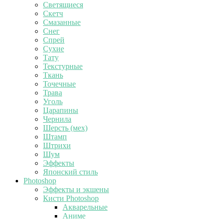
Светящиеся
Скетч
Смазанные
Снег
Спрей
Сухие
Тату
Текстурные
Ткань
Точечные
Трава
Уголь
Царапины
Чернила
Шерсть (мех)
Штамп
Штрихи
Шум
Эффекты
Японский стиль
Photoshop
Эффекты и экшены
Кисти Photoshop
Акварельные
Аниме