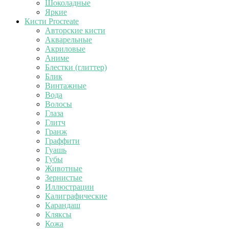
Шоколадные
Яркие
Кисти Procreate
Авторские кисти
Акварельные
Акриловые
Аниме
Блестки (глиттер)
Блик
Винтажные
Вода
Волосы
Глаза
Глитч
Гранж
Граффити
Гуашь
Губы
Животные
Зернистые
Иллюстрации
Калиграфические
Карандаш
Кляксы
Кожа