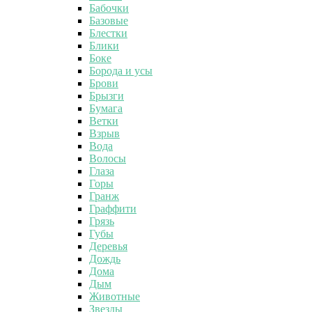
Бабочки
Базовые
Блестки
Блики
Боке
Борода и усы
Брови
Брызги
Бумага
Ветки
Взрыв
Вода
Волосы
Глаза
Горы
Гранж
Граффити
Грязь
Губы
Деревья
Дождь
Дома
Дым
Животные
Звезды