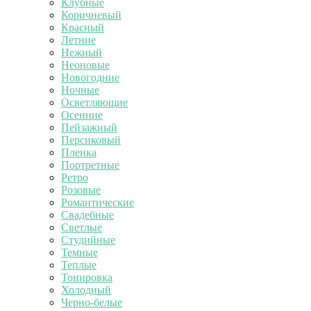
Клубные
Коричневый
Красный
Летние
Нежный
Неоновые
Новогодние
Ночные
Осветляющие
Осенние
Пейзажный
Персиковый
Пленка
Портретные
Ретро
Розовые
Романтические
Свадебные
Светлые
Студийные
Темные
Теплые
Тонировка
Холодный
Черно-белые