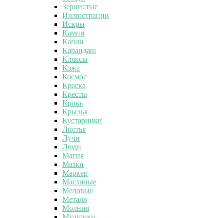
Зернистые
Иллюстрации
Искры
Камни
Капли
Карандаш
Кляксы
Кожа
Космос
Краска
Кресты
Кровь
Крылья
Кустарники
Листья
Лучи
Люди
Магия
Мазки
Маркер
Масляные
Меловые
Металл
Молния
Мультики