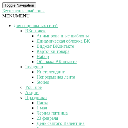
Toggle Navigation
Бесплатные шаблоны
MENU
MENU
Для социальных сетей
ВКонтакте
Анимированные шаблоны
Динамическая обложка ВК
Виджет ВКонтакте
Карточки товара
Набор
Обложка ВКонтакте
Instagram
Инсталендинг
Непрерывная лента
Stories
YouTube
Акции
Праздники
Пасха
1 мая
Черная пятница
23 февраля
День святого Валентина