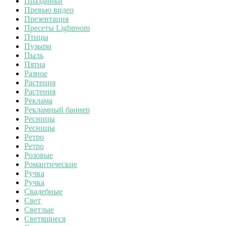
Праздники
Превью видео
Презентация
Пресеты Lightroom
Птицы
Пузыри
Пыль
Пятна
Разное
Растения
Растения
Реклама
Рекламный баннер
Ресницы
Ресницы
Ретро
Ретро
Розовые
Романтические
Ручка
Ручка
Свадебные
Свет
Светлые
Светящиеся