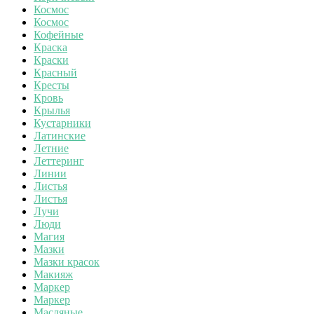
Космос
Космос
Кофейные
Краска
Краски
Красный
Кресты
Кровь
Крылья
Кустарники
Латинские
Летние
Леттеринг
Линии
Листья
Листья
Лучи
Люди
Магия
Мазки
Мазки красок
Макияж
Маркер
Маркер
Масляные