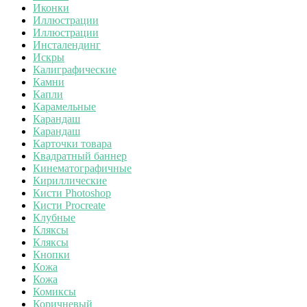
Иконки
Иллюстрации
Иллюстрации
Инсталендинг
Искры
Калиграфические
Камни
Капли
Карамельные
Карандаш
Карандаш
Карточки товара
Квадратный баннер
Кинематографичные
Кириллические
Кисти Photoshop
Кисти Procreate
Клубные
Кляксы
Кляксы
Кнопки
Кожа
Кожа
Комиксы
Коричневый