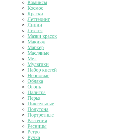
Комиксы
Космос
Краски
Леттеринг
Линии
Листья
Мазки красок
Макияж
Маркер
Масляные
Мел
Мультики
Набор кистей
Неоновые
Облака
Огонь
Палитра
Перья
Пиксельные
Полутона
Портретные
Растения
Ресницы
Ретро
Ручка