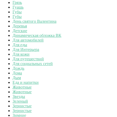
Грязь
Гуашь
Губы
Губы
День святого Валентина
Деревья
Детские
Динамическая обложка ВК
Для автомобилей
Для еды
Для Интерьера
Для кожи
Для путешествий
Для социальных сетей
Дождь
Дома
Дым
Еда и напитки
Животные
Животные
Звезды
Зеленый
Зернистые
Зернистые
Зимние