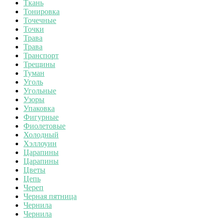
Ткань
Тонировка
Точечные
Точки
Трава
Трава
Транспорт
Трещины
Туман
Уголь
Угольные
Узоры
Упаковка
Фигурные
Фиолетовые
Холодный
Хэллоуин
Царапины
Царапины
Цветы
Цепь
Череп
Черная пятница
Чернила
Чернила