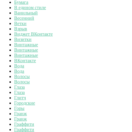
Бумага
В едином стиле
Ванильный
Весенний
Ветки
Взрыв
Виджет ВКонтакте
Визитки
Винтажные
Винтажные
Винтажные
ВКонтакте
Вода
Вода
Волосы
Волосы
Глаза
Глаза
Глитч
Городские
Горы
Гранж
Гранж
Граффити
Граффити