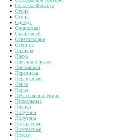
Обложка Фейсбук
Огонь
Огонь
Одежда
Оливковый
Оранжевый
Осветляющие
Осенние
Палитра
Пасха
Паутина и пауки
Пейзажный
Переписка
Персиковый
Перья
Перья
Печатная продукция
Пиксельные
Пленка
Полутона
Полутона
Портретные
Портретные
Потеки