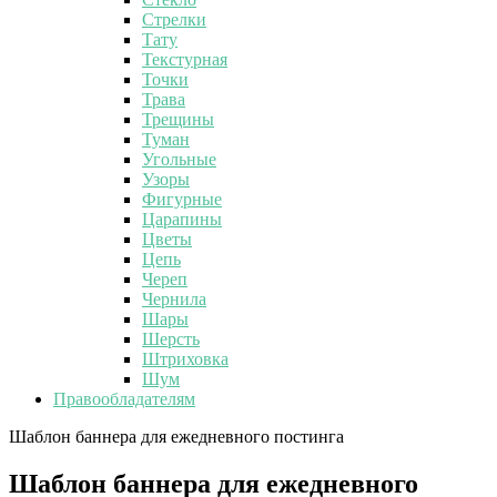
Стрелки
Тату
Текстурная
Точки
Трава
Трещины
Туман
Угольные
Узоры
Фигурные
Царапины
Цветы
Цепь
Череп
Чернила
Шары
Шерсть
Штриховка
Шум
Правообладателям
Шаблон баннера для ежедневного постинга
Шаблон баннера для ежедневного