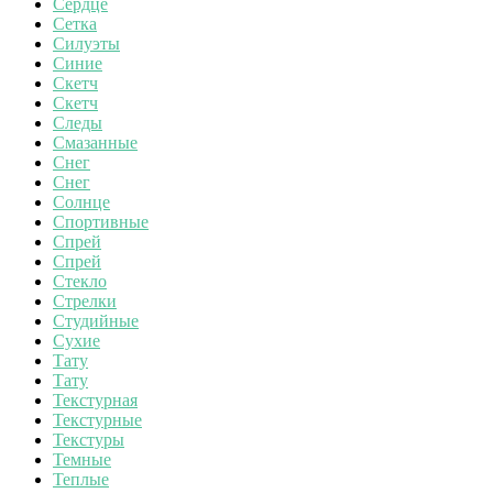
Сердце
Сетка
Силуэты
Синие
Скетч
Скетч
Следы
Смазанные
Снег
Снег
Солнце
Спортивные
Спрей
Спрей
Стекло
Стрелки
Студийные
Сухие
Тату
Тату
Текстурная
Текстурные
Текстуры
Темные
Теплые