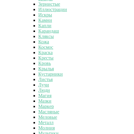
Зернистые
Иллюстрации
Искры
Камни
Капли
Карандаш
Кляксы
Кожа
Космос
Краска
Кресты
Кровь
Крылья
Кустарники
Листья
Лучи
Люди
Магия
Мазки
Маркер
Масляные
Меловые
Металл
Молния
Мультики