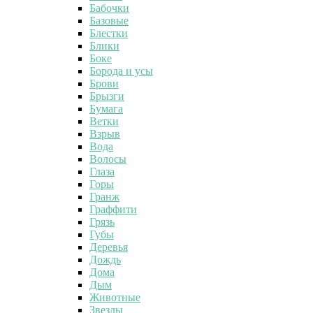
Бабочки
Базовые
Блестки
Блики
Боке
Борода и усы
Брови
Брызги
Бумага
Ветки
Взрыв
Вода
Волосы
Глаза
Горы
Гранж
Граффити
Грязь
Губы
Деревья
Дождь
Дома
Дым
Животные
Звезды