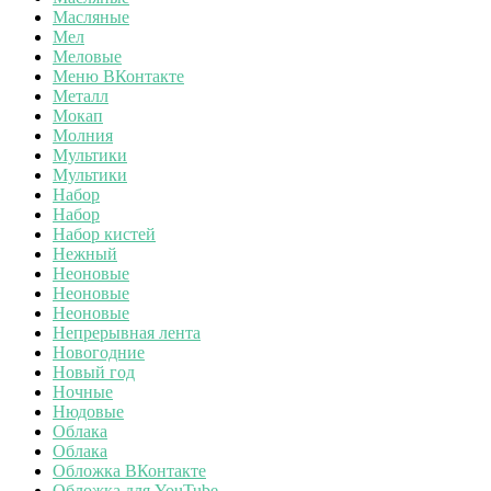
Масляные
Мел
Меловые
Меню ВКонтакте
Металл
Мокап
Молния
Мультики
Мультики
Набор
Набор
Набор кистей
Нежный
Неоновые
Неоновые
Неоновые
Непрерывная лента
Новогодние
Новый год
Ночные
Нюдовые
Облака
Облака
Обложка ВКонтакте
Обложка для YouTube