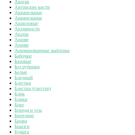
Аватар
Авторские кисти
Акварельные
Акварельные
Акриловые
Активности
Акции
Аниме
Аниме
Анимированные шаблоны
Бабочки
Базовые
Без рубрики
Белые
Бледный
Блестки
Блестки (глиттер)
Блик
Блики
Боке
Борода и усы
Брендинг
Брови
Брызги
Бумага