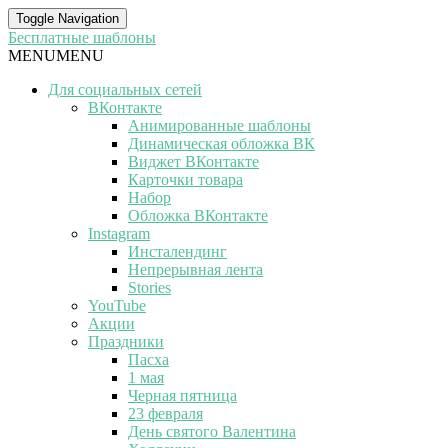
Toggle Navigation
Бесплатные шаблоны
MENU
MENU
Для социальных сетей
ВКонтакте
Анимированные шаблоны
Динамическая обложка ВК
Виджет ВКонтакте
Карточки товара
Набор
Обложка ВКонтакте
Instagram
Инсталендинг
Непрерывная лента
Stories
YouTube
Акции
Праздники
Пасха
1 мая
Черная пятница
23 февраля
День святого Валентина