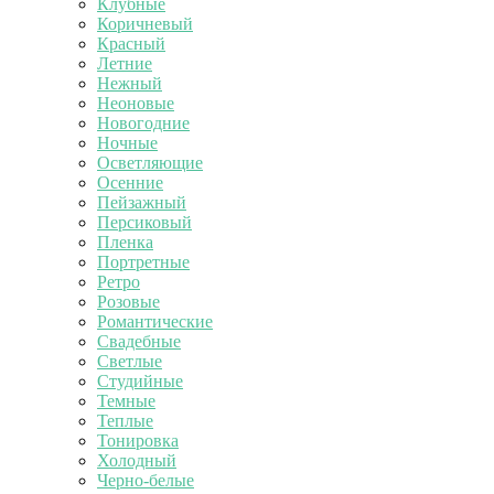
Клубные
Коричневый
Красный
Летние
Нежный
Неоновые
Новогодние
Ночные
Осветляющие
Осенние
Пейзажный
Персиковый
Пленка
Портретные
Ретро
Розовые
Романтические
Свадебные
Светлые
Студийные
Темные
Теплые
Тонировка
Холодный
Черно-белые