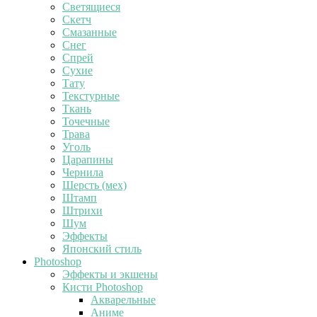
Светящиеся
Скетч
Смазанные
Снег
Спрей
Сухие
Тату
Текстурные
Ткань
Точечные
Трава
Уголь
Царапины
Чернила
Шерсть (мех)
Штамп
Штрихи
Шум
Эффекты
Японский стиль
Photoshop
Эффекты и экшены
Кисти Photoshop
Акварельные
Аниме