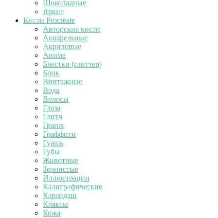
Шоколадные
Яркие
Кисти Procreate
Авторские кисти
Акварельные
Акриловые
Аниме
Блестки (глиттер)
Блик
Винтажные
Вода
Волосы
Глаза
Глитч
Гранж
Граффити
Гуашь
Губы
Животные
Зернистые
Иллюстрации
Калиграфические
Карандаш
Кляксы
Кожа