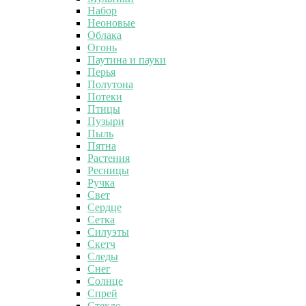
Набор
Неоновые
Облака
Огонь
Паутина и пауки
Перья
Полутона
Потеки
Птицы
Пузыри
Пыль
Пятна
Растения
Ресницы
Ручка
Свет
Сердце
Сетка
Силуэты
Скетч
Следы
Снег
Солнце
Спрей
Стекло