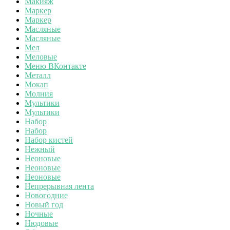
Макияж
Маркер
Маркер
Масляные
Масляные
Мел
Меловые
Меню ВКонтакте
Металл
Мокап
Молния
Мультики
Мультики
Набор
Набор
Набор кистей
Нежный
Неоновые
Неоновые
Неоновые
Непрерывная лента
Новогодние
Новый год
Ночные
Нюдовые