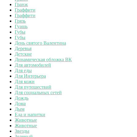
Гранж
Граффити
Граффити
Грязь
Гуашь
Губы
Губы
День святого Валентина
Деревья
Детские
Динамическая обложка ВК
Для автомобилей
Для еды
Для Интерьера
Для кожи
Для путешествий
Для социальных сетей
Дождь
Дома
Дым
Еда и напитки
Животные
Животные
Звезды
Зеленый