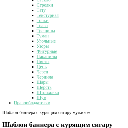
Стрелки
Тату
Текстурная
Точки
Трава
Трещины
Туман
Угольные
Узоры
Фигурные
Царапины
Цветы
Цепь
Череп
Чернила
Шары
Шерсть
Штриховка
Шум
Правообладателям
Шаблон баннера с курящим сигару мужиком
Шаблон баннера с курящим сигару