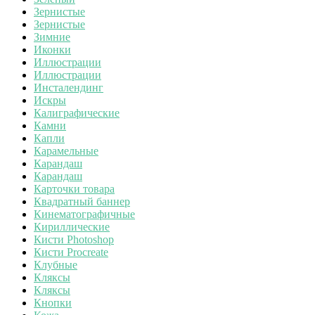
Зернистые
Зернистые
Зимние
Иконки
Иллюстрации
Иллюстрации
Инсталендинг
Искры
Калиграфические
Камни
Капли
Карамельные
Карандаш
Карандаш
Карточки товара
Квадратный баннер
Кинематографичные
Кириллические
Кисти Photoshop
Кисти Procreate
Клубные
Кляксы
Кляксы
Кнопки