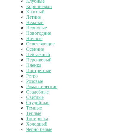
Клубные
Коричневый
Красный
Летние
Нежный
Неоновые
Новогодние
Ночные
Осветляющие
Осенние
Пейзажный
Персиковый
Пленка
Портретные
Ретро
Розовые
Романтические
Свадебные
Светлые
Студийные
Темные
Теплые
Тонировка
Холодный
Черно-белые