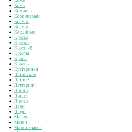
Кожа
Кожа
Комиксы
Коричневый
Космос
Космос
Кофейные
Краска
Краски
Красный
Кресты
Кровь
Крылья
Кустарники
Латинские
Летние
Леттеринг
Линии
Листья
Листья
Лучи
Люди
Магия
Мазки
Мазки красок