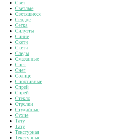
Свет
Светлые
Светящиеся
Сердце
Сетка
Силуэты
Синие
Скетч
Скетч
Следы
Смазанные
Снег
Снег
Солнце
Спортивные
Спрей
Спрей
Стекло
Стрелки
Студийные
Сухие
Тату
Тату
Текстурная
Текстурные