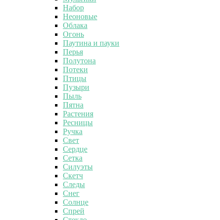
Набор
Неоновые
Облака
Огонь
Паутина и пауки
Перья
Полутона
Потеки
Птицы
Пузыри
Пыль
Пятна
Растения
Ресницы
Ручка
Свет
Сердце
Сетка
Силуэты
Скетч
Следы
Снег
Солнце
Спрей
Стекло