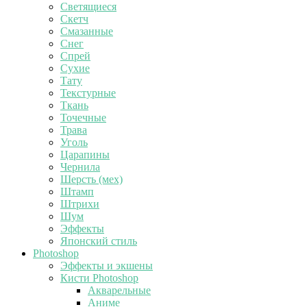
Светящиеся
Скетч
Смазанные
Снег
Спрей
Сухие
Тату
Текстурные
Ткань
Точечные
Трава
Уголь
Царапины
Чернила
Шерсть (мех)
Штамп
Штрихи
Шум
Эффекты
Японский стиль
Photoshop
Эффекты и экшены
Кисти Photoshop
Акварельные
Аниме