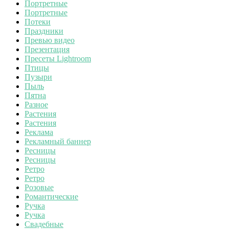
Портретные
Портретные
Потеки
Праздники
Превью видео
Презентация
Пресеты Lightroom
Птицы
Пузыри
Пыль
Пятна
Разное
Растения
Растения
Реклама
Рекламный баннер
Ресницы
Ресницы
Ретро
Ретро
Розовые
Романтические
Ручка
Ручка
Свадебные