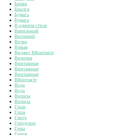
Брови
Брызги
Бумага
Бумага
В едином стиле
Ванильный
Весенний
Ветки
Взрыв
Виджет ВКонтакте
Визитки
Винтажные
Винтажные
Винтажные
ВКонтакте
Вода
Вода
Волосы
Волосы
Глаза
Глаза
Глитч
Городские
Горы
Гранж