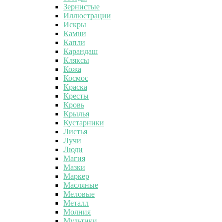
Зернистые
Иллюстрации
Искры
Камни
Капли
Карандаш
Кляксы
Кожа
Космос
Краска
Кресты
Кровь
Крылья
Кустарники
Листья
Лучи
Люди
Магия
Мазки
Маркер
Масляные
Меловые
Металл
Молния
Мультики