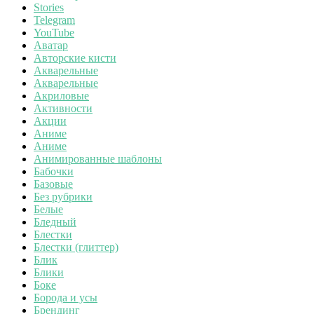
Stories
Telegram
YouTube
Аватар
Авторские кисти
Акварельные
Акварельные
Акриловые
Активности
Акции
Аниме
Аниме
Анимированные шаблоны
Бабочки
Базовые
Без рубрики
Белые
Бледный
Блестки
Блестки (глиттер)
Блик
Блики
Боке
Борода и усы
Брендинг