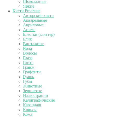
Шоколадные
Яркие
Кисти Procreate
Авторские кисти
Акварельные
Акриловые
Аниме
Блестки (глиттер)
Блик
Винтажные
Вода
Волосы
Глаза
Глитч
Гранж
Граффити
Гуашь
Губы
Животные
Зернистые
Иллюстрации
Калиграфические
Карандаш
Кляксы
Кожа