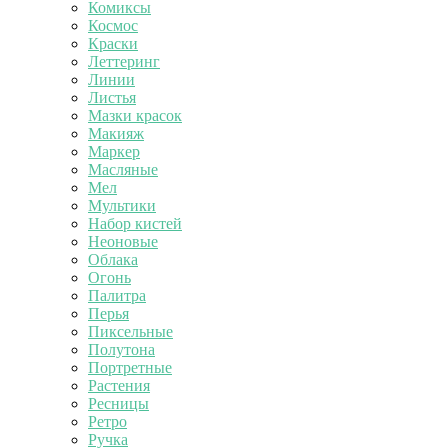
Комиксы
Космос
Краски
Леттеринг
Линии
Листья
Мазки красок
Макияж
Маркер
Масляные
Мел
Мультики
Набор кистей
Неоновые
Облака
Огонь
Палитра
Перья
Пиксельные
Полутона
Портретные
Растения
Ресницы
Ретро
Ручка