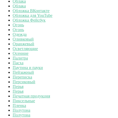
Облака
Облака
Обложка ВКонтакте
Обложка для YouTube
Обложка Фейсбук
Огонь
Огонь
Одежда
Оливковый
Оранжевый
Осветляющие
Осенние
Палитра
Пасха
Паутина и пауки
Пейзажный
Переписка
Персиковый
Перья
Перья
Печатная продукция
Пиксельные
Пленка
Полутона
Полутона