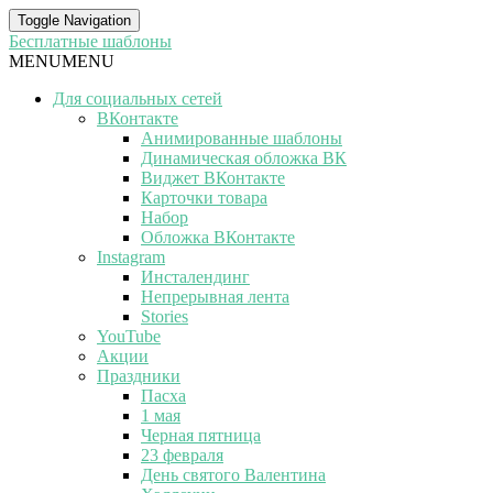
Toggle Navigation
Бесплатные шаблоны
MENU
MENU
Для социальных сетей
ВКонтакте
Анимированные шаблоны
Динамическая обложка ВК
Виджет ВКонтакте
Карточки товара
Набор
Обложка ВКонтакте
Instagram
Инсталендинг
Непрерывная лента
Stories
YouTube
Акции
Праздники
Пасха
1 мая
Черная пятница
23 февраля
День святого Валентина