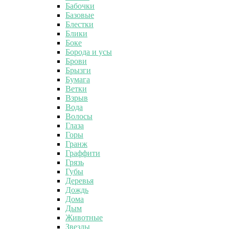
Бабочки
Базовые
Блестки
Блики
Боке
Борода и усы
Брови
Брызги
Бумага
Ветки
Взрыв
Вода
Волосы
Глаза
Горы
Гранж
Граффити
Грязь
Губы
Деревья
Дождь
Дома
Дым
Животные
Звезды