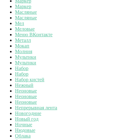
Маркер
Маркер
Масляные
Масляные
Мел
Меловые
Меню ВКонтакте
Металл
Мокап
Молния
Мультики
Мультики
Набор
Набор
Набор кистей
Нежный
Неоновые
Неоновые
Неоновые
Непрерывная лента
Новогодние
Новый год
Ночные
Нюдовые
Облака