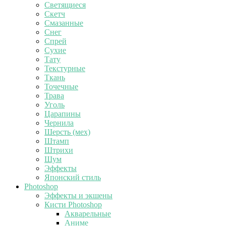
Светящиеся
Скетч
Смазанные
Снег
Спрей
Сухие
Тату
Текстурные
Ткань
Точечные
Трава
Уголь
Царапины
Чернила
Шерсть (мех)
Штамп
Штрихи
Шум
Эффекты
Японский стиль
Photoshop
Эффекты и экшены
Кисти Photoshop
Акварельные
Аниме