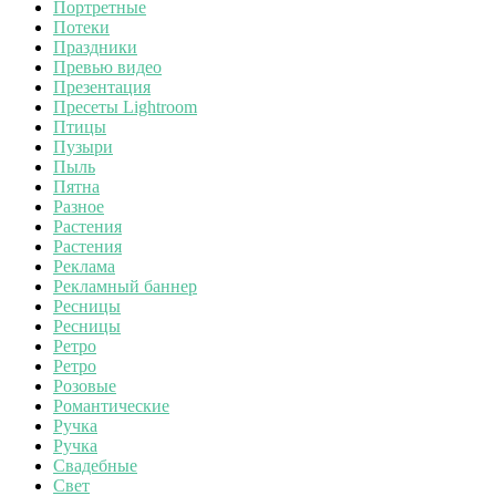
Портретные
Потеки
Праздники
Превью видео
Презентация
Пресеты Lightroom
Птицы
Пузыри
Пыль
Пятна
Разное
Растения
Растения
Реклама
Рекламный баннер
Ресницы
Ресницы
Ретро
Ретро
Розовые
Романтические
Ручка
Ручка
Свадебные
Свет