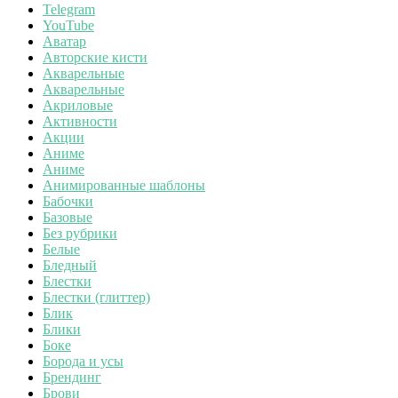
Telegram
YouTube
Аватар
Авторские кисти
Акварельные
Акварельные
Акриловые
Активности
Акции
Аниме
Аниме
Анимированные шаблоны
Бабочки
Базовые
Без рубрики
Белые
Бледный
Блестки
Блестки (глиттер)
Блик
Блики
Боке
Борода и усы
Брендинг
Брови