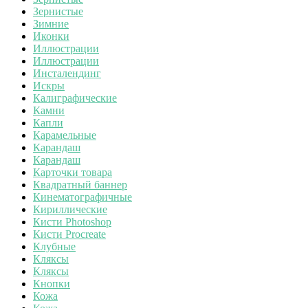
Зернистые
Зимние
Иконки
Иллюстрации
Иллюстрации
Инсталендинг
Искры
Калиграфические
Камни
Капли
Карамельные
Карандаш
Карандаш
Карточки товара
Квадратный баннер
Кинематографичные
Кириллические
Кисти Photoshop
Кисти Procreate
Клубные
Кляксы
Кляксы
Кнопки
Кожа