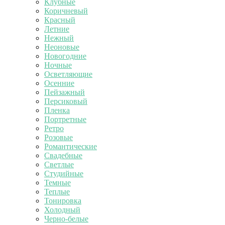
Клубные
Коричневый
Красный
Летние
Нежный
Неоновые
Новогодние
Ночные
Осветляющие
Осенние
Пейзажный
Персиковый
Пленка
Портретные
Ретро
Розовые
Романтические
Свадебные
Светлые
Студийные
Темные
Теплые
Тонировка
Холодный
Черно-белые