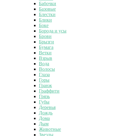
Бабочки
Базовые
Блестки
Блики
Боке
Борода и усы
Брови
Брызги
Бумага
Ветки
Взрыв
Вода
Волосы
Глаза
Горы
Гранж
Граффити
Грязь
Губы
Деревья
Дождь
Дома
Дым
Животные
Звезды