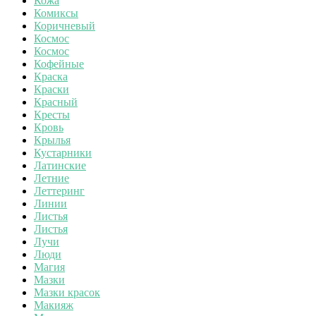
Кожа
Комиксы
Коричневый
Космос
Космос
Кофейные
Краска
Краски
Красный
Кресты
Кровь
Крылья
Кустарники
Латинские
Летние
Леттеринг
Линии
Листья
Листья
Лучи
Люди
Магия
Мазки
Мазки красок
Макияж