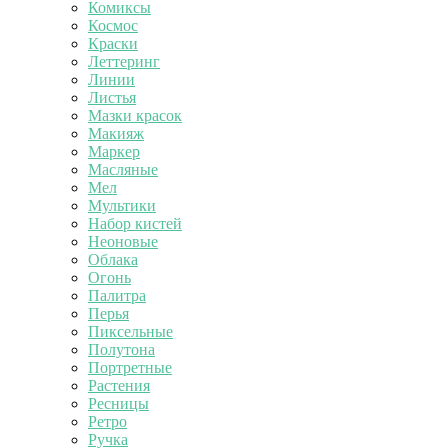
Комиксы
Космос
Краски
Леттеринг
Линии
Листья
Мазки красок
Макияж
Маркер
Масляные
Мел
Мультики
Набор кистей
Неоновые
Облака
Огонь
Палитра
Перья
Пиксельные
Полутона
Портретные
Растения
Ресницы
Ретро
Ручка