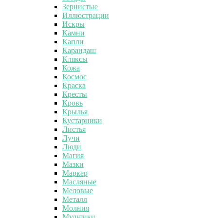
Зернистые
Иллюстрации
Искры
Камни
Капли
Карандаш
Кляксы
Кожа
Космос
Краска
Кресты
Кровь
Крылья
Кустарники
Листья
Лучи
Люди
Магия
Мазки
Маркер
Масляные
Меловые
Металл
Молния
Мультики