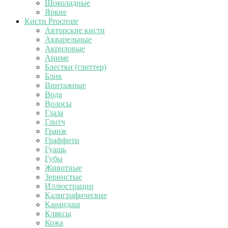
Шоколадные
Яркие
Кисти Procreate
Авторские кисти
Акварельные
Акриловые
Аниме
Блестки (глиттер)
Блик
Винтажные
Вода
Волосы
Глаза
Глитч
Гранж
Граффити
Гуашь
Губы
Животные
Зернистые
Иллюстрации
Калиграфические
Карандаш
Кляксы
Кожа