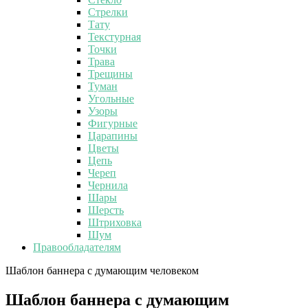
Стрелки
Тату
Текстурная
Точки
Трава
Трещины
Туман
Угольные
Узоры
Фигурные
Царапины
Цветы
Цепь
Череп
Чернила
Шары
Шерсть
Штриховка
Шум
Правообладателям
Шаблон баннера с думающим человеком
Шаблон баннера с думающим