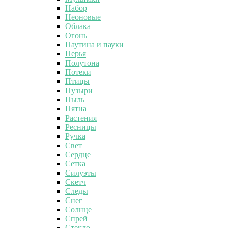
Набор
Неоновые
Облака
Огонь
Паутина и пауки
Перья
Полутона
Потеки
Птицы
Пузыри
Пыль
Пятна
Растения
Ресницы
Ручка
Свет
Сердце
Сетка
Силуэты
Скетч
Следы
Снег
Солнце
Спрей
Стекло