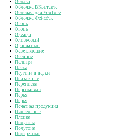
Облака
Обложка ВКонтакте
Обложка для YouTube
Обложка Фейсбук
Огонь
Огонь
Одежда
Оливковый
Оранжевый
Осветляющие
Осенние
Палитра
Пасха
Паутина и пауки
Пейзажный
Переписка
Персиковый
Перья
Перья
Печатная продукция
Пиксельные
Пленка
Полутона
Полутона
Портретные