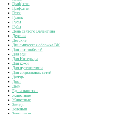
Граффити
Граффити
Грязь
Гуашь
Губы
Губы
День святого Валентина
Деревья
Детские
Динамическая обложка ВК
Для автомобилей
Для еды
Для Интерьера
Для кожи
Для путешествий
Для социальных сетей
Дождь
Дома
Дым
Еда и напитки
Животные
Животные
Звезды
Зеленый
Зернистые