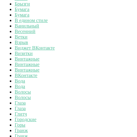
Брызги
Бумага
Бумага
В едином стиле
Ванильный
Весенний
Ветки
Взрыв
Виджет ВКонтакте
Визитки
Винтажные
Винтажные
Винтажные
ВКонтакте
Вода
Вода
Волосы
Волосы
Глаза
Глаза
Глитч
Городские
Горы
Гранж
Гранж