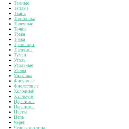
Темные
Теплые
Ткань
Тонировка
Точечные
Точки
Трава
Трава
Транспорт
Трещины
Туман
Уголь
Угольные
Узоры
Упаковка
Фигурные
Фиолетовые
Холодный
Хэллоуин
Царапины
Царапины
Цветы
Цепь
Череп
Черная пятница