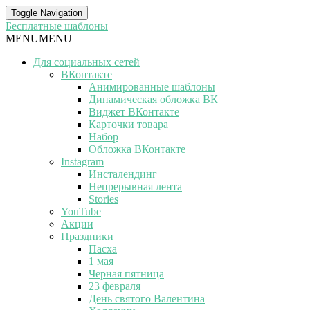
Toggle Navigation
Бесплатные шаблоны
MENU
MENU
Для социальных сетей
ВКонтакте
Анимированные шаблоны
Динамическая обложка ВК
Виджет ВКонтакте
Карточки товара
Набор
Обложка ВКонтакте
Instagram
Инсталендинг
Непрерывная лента
Stories
YouTube
Акции
Праздники
Пасха
1 мая
Черная пятница
23 февраля
День святого Валентина