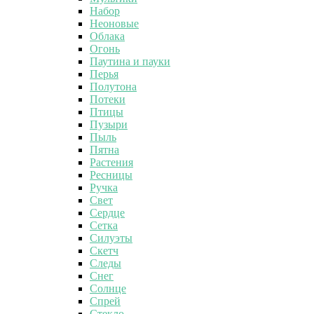
Набор
Неоновые
Облака
Огонь
Паутина и пауки
Перья
Полутона
Потеки
Птицы
Пузыри
Пыль
Пятна
Растения
Ресницы
Ручка
Свет
Сердце
Сетка
Силуэты
Скетч
Следы
Снег
Солнце
Спрей
Стекло