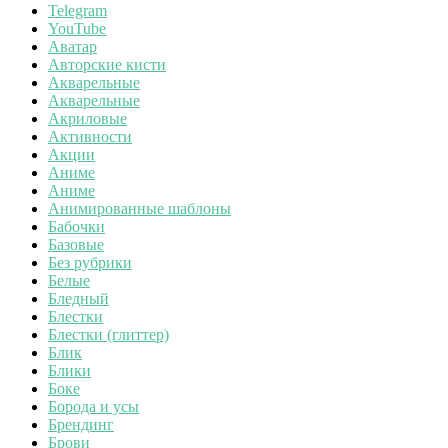
Telegram
YouTube
Аватар
Авторские кисти
Акварельные
Акварельные
Акриловые
Активности
Акции
Аниме
Аниме
Анимированные шаблоны
Бабочки
Базовые
Без рубрики
Белые
Бледный
Блестки
Блестки (глиттер)
Блик
Блики
Боке
Борода и усы
Брендинг
Брови