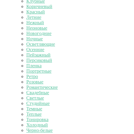
Клубные
Коричневый
Красный
Летние
Нежный
Неоновые
Новогодние
Ночные
Осветляющие
Осенние
Пейзажный
Персиковый
Пленка
Портретные
Ретро
Розовые
Романтические
Свадебные
Светлые
Студийные
Темные
Теплые
Тонировка
Холодный
Черно-белые