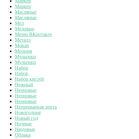
Маркер
Маркер
Масляные
Масляные
Мел
Меловые
Меню ВКонтакте
Металл
Мокап
Молния
Мультики
Мультики
Набор
Набор
Набор кистей
Нежный
Неоновые
Неоновые
Неоновые
Непрерывная лента
Новогодние
Новый год
Ночные
Нюдовые
Облака