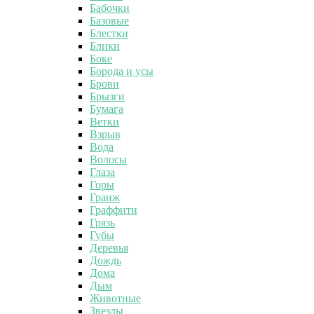
Бабочки
Базовые
Блестки
Блики
Боке
Борода и усы
Брови
Брызги
Бумага
Ветки
Взрыв
Вода
Волосы
Глаза
Горы
Гранж
Граффити
Грязь
Губы
Деревья
Дождь
Дома
Дым
Животные
Звезды