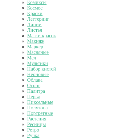
Комиксы
Космос
Краски
Леттеринг
Линии
Листья
Мазки красок
Макияж
Маркер
Масляные
Мел
Мультики
Набор кистей
Неоновые
Облака
Огонь
Палитра
Перья
Пиксельные
Полутона
Портретные
Растения
Ресницы
Ретро
Ручка