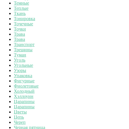
Темные
Теплые
Ткань
Тонировка
Точечные
Точки
Трава
Трава
Транспорт
Трещины
Туман
Уголь
Угольные
Узоры
Упаковка
Фигурные
Фиолетовые
Холодный
Хэллоуин
Царапины
Царапины
Цветы
Цепь
Череп
Черная пятница