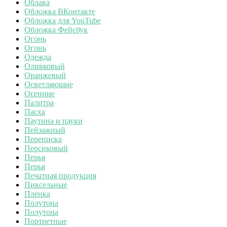
Облака
Обложка ВКонтакте
Обложка для YouTube
Обложка Фейсбук
Огонь
Огонь
Одежда
Оливковый
Оранжевый
Осветляющие
Осенние
Палитра
Пасха
Паутина и пауки
Пейзажный
Переписка
Персиковый
Перья
Перья
Печатная продукция
Пиксельные
Пленка
Полутона
Полутона
Портретные