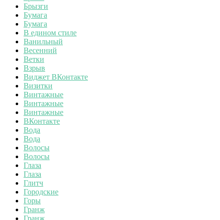
Брызги
Бумага
Бумага
В едином стиле
Ванильный
Весенний
Ветки
Взрыв
Виджет ВКонтакте
Визитки
Винтажные
Винтажные
Винтажные
ВКонтакте
Вода
Вода
Волосы
Волосы
Глаза
Глаза
Глитч
Городские
Горы
Гранж
Гранж