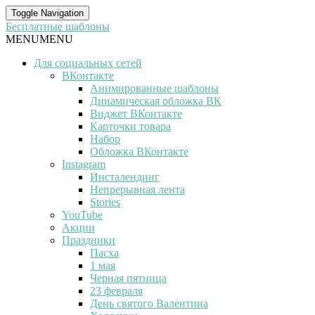
Toggle Navigation
Бесплатные шаблоны
MENU
MENU
Для социальных сетей
ВКонтакте
Анимированные шаблоны
Динамическая обложка ВК
Виджет ВКонтакте
Карточки товара
Набор
Обложка ВКонтакте
Instagram
Инсталендинг
Непрерывная лента
Stories
YouTube
Акции
Праздники
Пасха
1 мая
Черная пятница
23 февраля
День святого Валентина