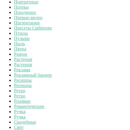
Портретные
Потеки
Праздники
Превью видео
Презентация
Пресеты Lightroom
Птицы
Пузыри
Пыль
Пятна
Разное
Растения
Растения
Реклама
Рекламный баннер
Ресницы
Ресницы
Ретро
Ретро
Розовые
Романтические
Ручка
Ручка
Свадебные
Свет