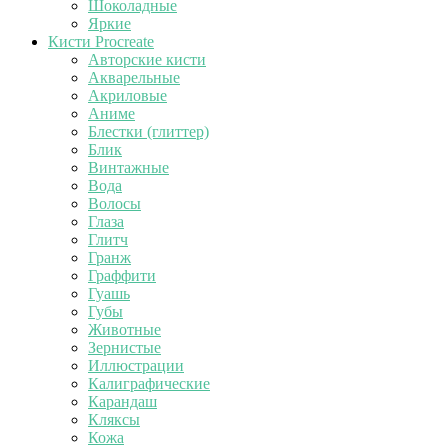
Шоколадные
Яркие
Кисти Procreate
Авторские кисти
Акварельные
Акриловые
Аниме
Блестки (глиттер)
Блик
Винтажные
Вода
Волосы
Глаза
Глитч
Гранж
Граффити
Гуашь
Губы
Животные
Зернистые
Иллюстрации
Калиграфические
Карандаш
Кляксы
Кожа