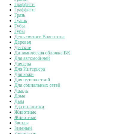
Граффити
Граффити
Грязь
Гуашь
Губы
Губы
День святого Валентина
Деревья
Детские
Динамическая обложка ВК
Для автомобилей
Для еды
Для Интерьера
Для кожи
Для путешествий
Для социальных сетей
Дождь
Дома
Дым
Еда и напитки
Животные
Животные
Звезды
Зеленый
Зернистые