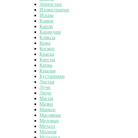
Зернистые
Иллюстрации
Искры
Камни
Капли
Карандаш
Кляксы
Кожа
Космос
Краска
Кресты
Кровь
Крылья
Кустарники
Листья
Лучи
Люди
Магия
Мазки
Маркер
Масляные
Меловые
Металл
Молния
Мультики