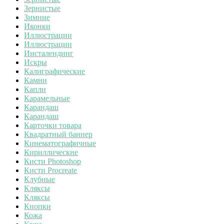
Зернистые
Зимние
Иконки
Иллюстрации
Иллюстрации
Инсталендинг
Искры
Калиграфические
Камни
Капли
Карамельные
Карандаш
Карандаш
Карточки товара
Квадратный баннер
Кинематографичные
Кириллические
Кисти Photoshop
Кисти Procreate
Клубные
Кляксы
Кляксы
Кнопки
Кожа