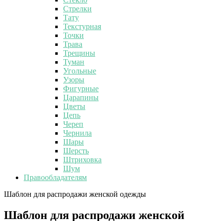
Стрелки
Тату
Текстурная
Точки
Трава
Трещины
Туман
Угольные
Узоры
Фигурные
Царапины
Цветы
Цепь
Череп
Чернила
Шары
Шерсть
Штриховка
Шум
Правообладателям
Шаблон для распродажи женской одежды
Шаблон для распродажи женской