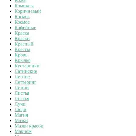
Кожа
Комиксы
Коричневый
Космос
Космос
Кофейные
Краска
Краски
Красный
Кресты
Кровь
Крылья
Кустарники
Латинские
Летние
Леттеринг
Линии
Листья
Листья
Лучи
Люди
Магия
Мазки
Мазки красок
Макияж