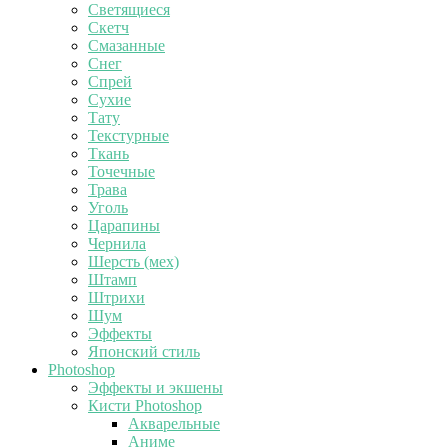
Светящиеся
Скетч
Смазанные
Снег
Спрей
Сухие
Тату
Текстурные
Ткань
Точечные
Трава
Уголь
Царапины
Чернила
Шерсть (мех)
Штамп
Штрихи
Шум
Эффекты
Японский стиль
Photoshop
Эффекты и экшены
Кисти Photoshop
Акварельные
Аниме