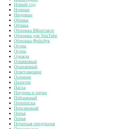
Новый год
Ночные
Нюдовые
Облака
Облака
Обложка ВКонтакте
Обложка для YouTube
Обложка Фейсбук
Огонь
Огонь
Одежда
Оливковый
Оранжевый
Осветляющие
Осенние
Палитра
Пасха
Паутина и пауки
Пейзажный
Переписка
Персиковый
Перья
Перья
Печатная продукция
Пиксельные