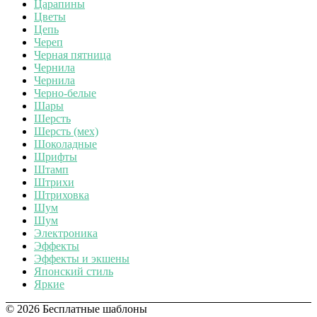
Царапины
Цветы
Цепь
Череп
Черная пятница
Чернила
Чернила
Черно-белые
Шары
Шерсть
Шерсть (мех)
Шоколадные
Шрифты
Штамп
Штрихи
Штриховка
Шум
Шум
Электроника
Эффекты
Эффекты и экшены
Японский стиль
Яркие
© 2026 Бесплатные шаблоны