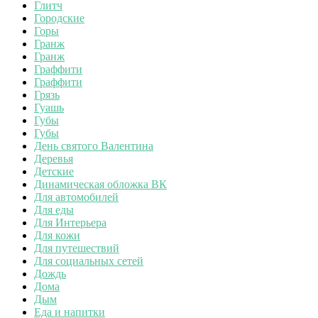
Глитч
Городские
Горы
Гранж
Гранж
Граффити
Граффити
Грязь
Гуашь
Губы
Губы
День святого Валентина
Деревья
Детские
Динамическая обложка ВК
Для автомобилей
Для еды
Для Интерьера
Для кожи
Для путешествий
Для социальных сетей
Дождь
Дома
Дым
Еда и напитки