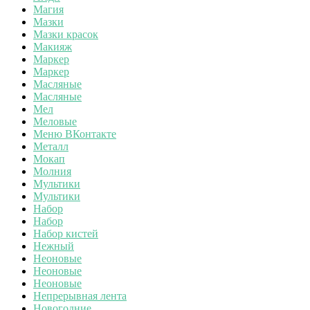
Магия
Мазки
Мазки красок
Макияж
Маркер
Маркер
Масляные
Масляные
Мел
Меловые
Меню ВКонтакте
Металл
Мокап
Молния
Мультики
Мультики
Набор
Набор
Набор кистей
Нежный
Неоновые
Неоновые
Неоновые
Непрерывная лента
Новогодние