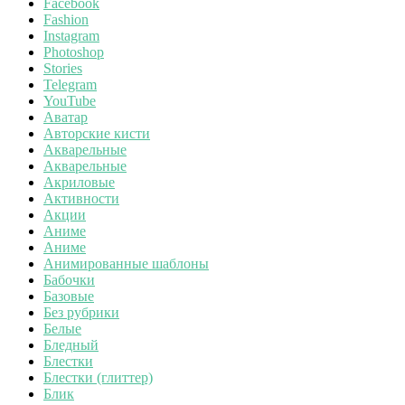
Facebook
Fashion
Instagram
Photoshop
Stories
Telegram
YouTube
Аватар
Авторские кисти
Акварельные
Акварельные
Акриловые
Активности
Акции
Аниме
Аниме
Анимированные шаблоны
Бабочки
Базовые
Без рубрики
Белые
Бледный
Блестки
Блестки (глиттер)
Блик