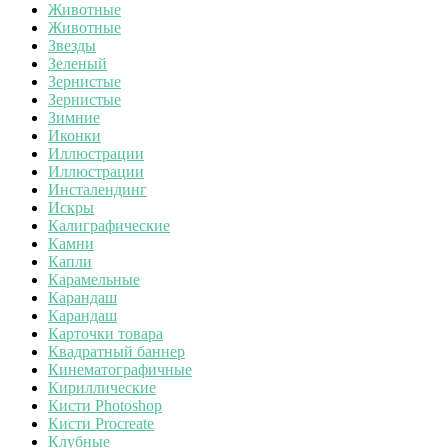
Животные
Животные
Звезды
Зеленый
Зернистые
Зернистые
Зимние
Иконки
Иллюстрации
Иллюстрации
Инсталендинг
Искры
Калиграфические
Камни
Капли
Карамельные
Карандаш
Карандаш
Карточки товара
Квадратный баннер
Кинематографичные
Кириллические
Кисти Photoshop
Кисти Procreate
Клубные