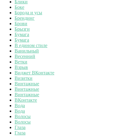
Блики
Боке
Борода и усы
Брендинг
Брови
Брызги
Бумага
Бумага
В едином стиле
Ванильный
Весенний
Ветки
Взрыв
Виджет ВКонтакте
Визитки
Винтажные
Винтажные
Винтажные
ВКонтакте
Вода
Вода
Волосы
Волосы
Глаза
Глаза