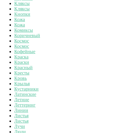
Кляксы
Кляксы
Кнопки
Кожа
Кожа
Комиксы
Коричневый
Космос
Космос
Кофейные
Краска
Краски
Красный
Кресты
Кровь
Крылья
Кустарники
Латинские
Летние
Леттеринг
Линии
Листья
Листья
Лучи
Люди