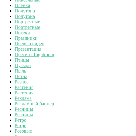
Пленка
Полутона
Полутона
Портретные
Портретные
Потеки
Праздники
Превью видео
Презентация
Пресеты Lightroom
Птицы
Пузыри
Пыль
Пятна
Разное
Растения
Растения
Реклама
Рекламный баннер
Ресницы
Ресницы
Ретро
Ретро
Розовые