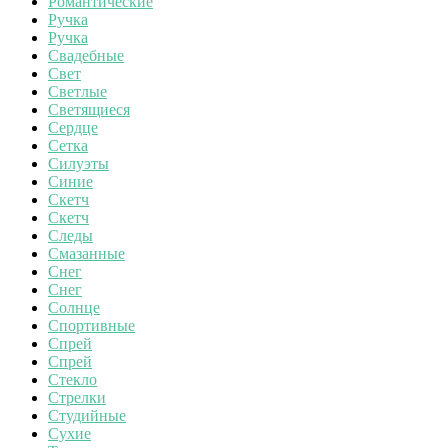
Романтические
Ручка
Ручка
Свадебные
Свет
Светлые
Светящиеся
Сердце
Сетка
Силуэты
Синие
Скетч
Скетч
Следы
Смазанные
Снег
Снег
Солнце
Спортивные
Спрей
Спрей
Стекло
Стрелки
Студийные
Сухие