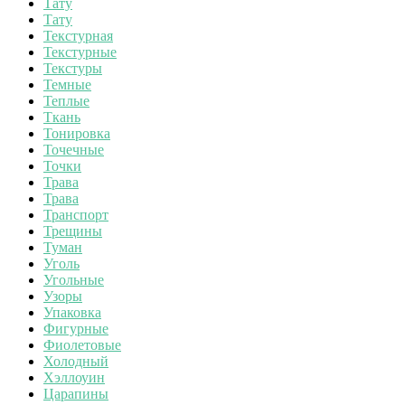
Тату
Тату
Текстурная
Текстурные
Текстуры
Темные
Теплые
Ткань
Тонировка
Точечные
Точки
Трава
Трава
Транспорт
Трещины
Туман
Уголь
Угольные
Узоры
Упаковка
Фигурные
Фиолетовые
Холодный
Хэллоуин
Царапины