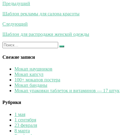
Навигация
Предыдущий
по
Шаблон рекламы для салона красоты
записям
Следующий
Шаблон для распродажи женской одежды
Искать:
Найти
Свежие записи
Мокап наушников
Мокап капсул
100+ мокапов постера
Мокап банданы
Мокап упаковки таблеток и витаминов — 17 штук
Рубрики
1 мая
1 сентября
23 февраля
8 марта