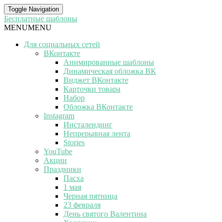
Toggle Navigation
Бесплатные шаблоны
MENU
MENU
Для социальных сетей
ВКонтакте
Анимированные шаблоны
Динамическая обложка ВК
Виджет ВКонтакте
Карточки товара
Набор
Обложка ВКонтакте
Instagram
Инсталендинг
Непрерывная лента
Stories
YouTube
Акции
Праздники
Пасха
1 мая
Черная пятница
23 февраля
День святого Валентина