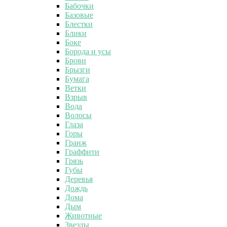
Бабочки
Базовые
Блестки
Блики
Боке
Борода и усы
Брови
Брызги
Бумага
Ветки
Взрыв
Вода
Волосы
Глаза
Горы
Гранж
Граффити
Грязь
Губы
Деревья
Дождь
Дома
Дым
Животные
Звезды