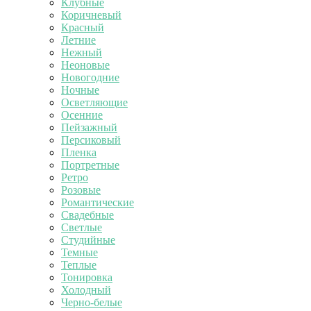
Клубные
Коричневый
Красный
Летние
Нежный
Неоновые
Новогодние
Ночные
Осветляющие
Осенние
Пейзажный
Персиковый
Пленка
Портретные
Ретро
Розовые
Романтические
Свадебные
Светлые
Студийные
Темные
Теплые
Тонировка
Холодный
Черно-белые