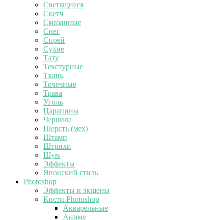
Светящиеся
Скетч
Смазанные
Снег
Спрей
Сухие
Тату
Текстурные
Ткань
Точечные
Трава
Уголь
Царапины
Чернила
Шерсть (мех)
Штамп
Штрихи
Шум
Эффекты
Японский стиль
Photoshop
Эффекты и экшены
Кисти Photoshop
Акварельные
Аниме