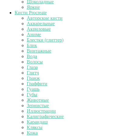
Шоколадные
Яркие
Кисти Procreate
Авторские кисти
Акварельные
Акриловые
Аниме
Блестки (глиттер)
Блик
Винтажные
Вода
Волосы
Глаза
Глитч
Гранж
Граффити
Гуашь
Губы
Животные
Зернистые
Иллюстрации
Калиграфические
Карандаш
Кляксы
Кожа