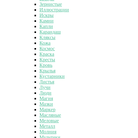
Зернистые
Иллюстрации
Искры
Камни
Капли
Карандаш
Кляксы
Кожа
Космос
Краска
Кресты
Кровь
Крылья
Кустарники
Листья
Лучи
Люди
Магия
Мазки
Маркер
Масляные
Меловые
Металл
Молния
Мультики