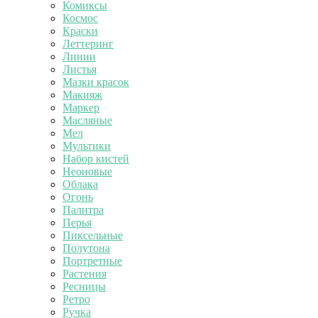
Комиксы
Космос
Краски
Леттеринг
Линии
Листья
Мазки красок
Макияж
Маркер
Масляные
Мел
Мультики
Набор кистей
Неоновые
Облака
Огонь
Палитра
Перья
Пиксельные
Полутона
Портретные
Растения
Ресницы
Ретро
Ручка