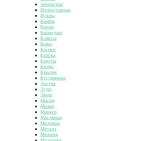
Зернистые
Иллюстрации
Искры
Камни
Капли
Карандаш
Кляксы
Кожа
Космос
Краска
Кресты
Кровь
Крылья
Кустарники
Листья
Лучи
Люди
Магия
Мазки
Маркер
Масляные
Меловые
Металл
Молния
Мультики