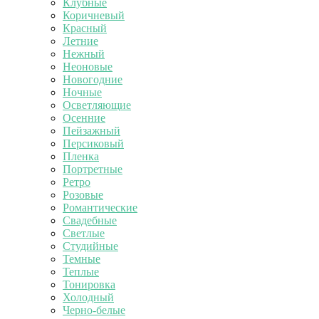
Клубные
Коричневый
Красный
Летние
Нежный
Неоновые
Новогодние
Ночные
Осветляющие
Осенние
Пейзажный
Персиковый
Пленка
Портретные
Ретро
Розовые
Романтические
Свадебные
Светлые
Студийные
Темные
Теплые
Тонировка
Холодный
Черно-белые