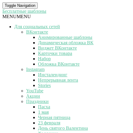
Toggle Navigation
Бесплатные шаблоны
MENU
MENU
Для социальных сетей
ВКонтакте
Анимированные шаблоны
Динамическая обложка ВК
Виджет ВКонтакте
Карточки товара
Набор
Обложка ВКонтакте
Instagram
Инсталендинг
Непрерывная лента
Stories
YouTube
Акции
Праздники
Пасха
1 мая
Черная пятница
23 февраля
День святого Валентина