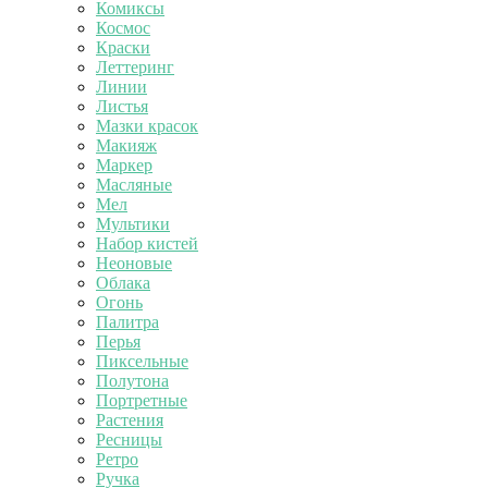
Комиксы
Космос
Краски
Леттеринг
Линии
Листья
Мазки красок
Макияж
Маркер
Масляные
Мел
Мультики
Набор кистей
Неоновые
Облака
Огонь
Палитра
Перья
Пиксельные
Полутона
Портретные
Растения
Ресницы
Ретро
Ручка