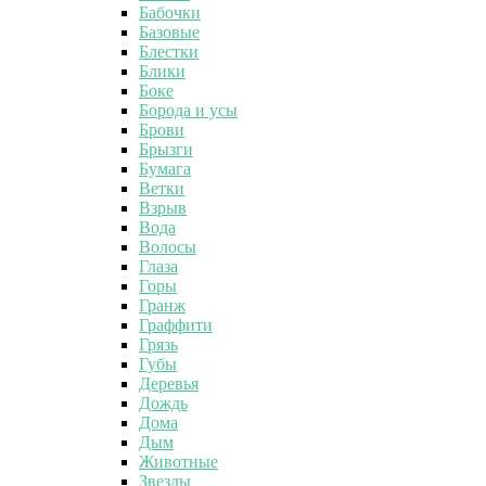
Бабочки
Базовые
Блестки
Блики
Боке
Борода и усы
Брови
Брызги
Бумага
Ветки
Взрыв
Вода
Волосы
Глаза
Горы
Гранж
Граффити
Грязь
Губы
Деревья
Дождь
Дома
Дым
Животные
Звезды