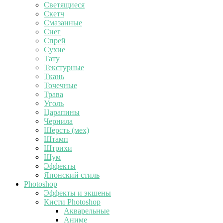
Светящиеся
Скетч
Смазанные
Снег
Спрей
Сухие
Тату
Текстурные
Ткань
Точечные
Трава
Уголь
Царапины
Чернила
Шерсть (мех)
Штамп
Штрихи
Шум
Эффекты
Японский стиль
Photoshop
Эффекты и экшены
Кисти Photoshop
Акварельные
Аниме