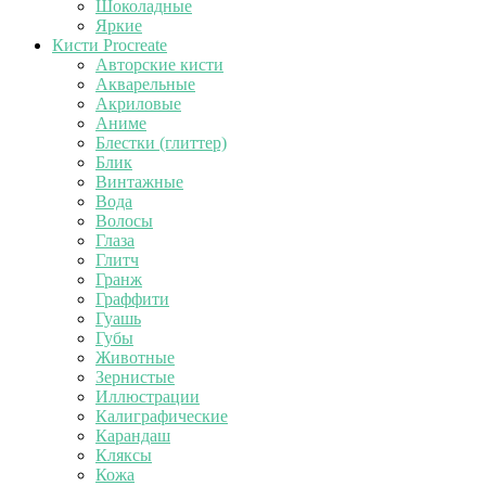
Шоколадные
Яркие
Кисти Procreate
Авторские кисти
Акварельные
Акриловые
Аниме
Блестки (глиттер)
Блик
Винтажные
Вода
Волосы
Глаза
Глитч
Гранж
Граффити
Гуашь
Губы
Животные
Зернистые
Иллюстрации
Калиграфические
Карандаш
Кляксы
Кожа